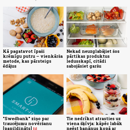
Kā pagatavot īpaši
Nekad neuzglabājiet šos
krēmīgu putru – vienkārša
pārtikas produktus
metode, kas pārsteigs
ledusskapī, citādi
ēdājus
sabojāsiet garšu
"Swedbank" ziņo par
Tie nedrīkst atrasties uz
traucējumu novēršanu
viena šķīvja: kāpēc labāk
[papildināts]
neēst banānus kopā ar
1