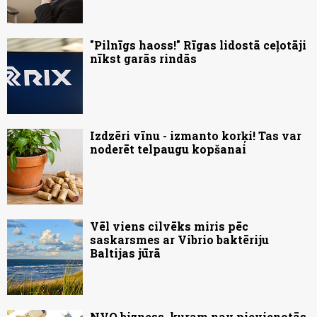
"Pilnīgs haoss!" Rīgas lidostā ceļotāji
nīkst garās rindās
Izdzēri vīnu - izmanto korķi! Tas var
noderēt telpaugu kopšanai
Vēl viens cilvēks miris pēc
saskarsmes ar Vibrio baktēriju
Baltijas jūrā
NVO bizness, kuram nav pievienotās