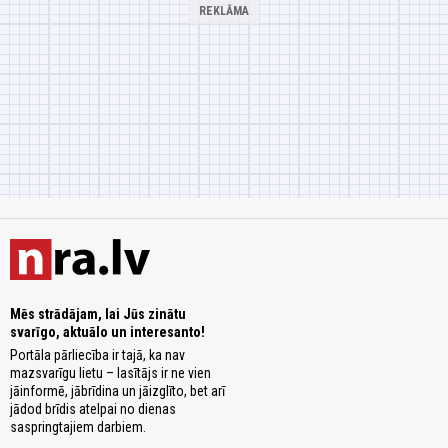
Mēs strādājam, lai Jūs zinātu
svarīgo, aktuālo un interesanto!
Portāla pārliecība ir tajā, ka nav
mazsvarīgu lietu – lasītājs ir ne vien
jāinformē, jābrīdina un jāizglīto, bet arī
jādod brīdis atelpai no dienas
saspringtajiem darbiem.