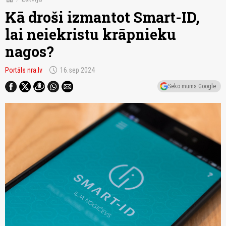
Kā droši izmantot Smart-ID,
lai neiekristu krāpnieku
nagos?
schedule
Portāls nra.lv
16.sep 2024
Seko mums Google