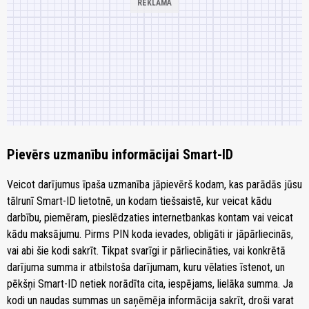
Pievērs uzmanību informācijai Smart-ID
Veicot darījumus īpaša uzmanība jāpievērš kodam, kas parādās jūsu
tālrunī Smart-ID lietotnē, un kodam tiešsaistē, kur veicat kādu
darbību, piemēram, pieslēdzaties internetbankas kontam vai veicat
kādu maksājumu. Pirms PIN koda ievades, obligāti ir jāpārliecinās,
vai abi šie kodi sakrīt. Tikpat svarīgi ir pārliecināties, vai konkrētā
darījuma summa ir atbilstoša darījumam, kuru vēlaties īstenot, un
pēkšņi Smart-ID netiek norādīta cita, iespējams, lielāka summa. Ja
kodi un naudas summas un saņēmēja informācija sakrīt, droši varat