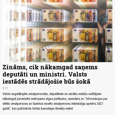
Zināms, cik nākamgad saņems
deputāti un ministri. Valsts
iestādēs strādājošie būs šokā
8:11
Valsts augstākajām amatpersonām, deputātiem un vairāku iestāžu vadītājiem
nākamgad paredzēts ievērojams algas pielikums, secināms no "Informācijas par
vēlēto amatpersonu un Saeimas iecelto amatpersonu mēnešalgu apmēru 2027.
gadā", kas publiskota Valsts kancelejas tīmekļa vietnē.