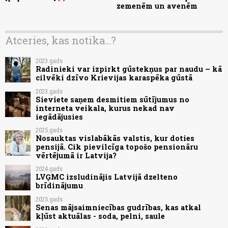
zemenēm un avenēm
Atceries, kas notika...?
2023.gads
Radinieki var izpirkt gūstekņus par naudu – kā
cilvēki dzīvo Krievijas karaspēka gūstā
2023.gads
Sieviete saņem desmitiem sūtījumus no
interneta veikala, kurus nekad nav
iegādājusies
2025.gads
Nosauktas vislabākās valstis, kur doties
pensijā. Cik pievilcīga topošo pensionāru
vērtējumā ir Latvija?
2024.gads
LVĢMC izsludinājis Latvijā dzelteno
brīdinājumu
2025.gads
Senas mājsaimniecības gudrības, kas atkal
kļūst aktuālas - soda, pelni, saule