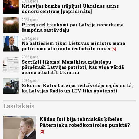
2023.gads
Krievijas bumba trāpījusi Ukrainas asins
donoru centram [papildināts]
2023.gads
Pircēja ceļ trauksmi par Latvijā nopērkama
šampūna sastāvdaļu
2024.gads
No baltiešiem tikai Lietuvas ministrs mana
putinismu atbrīvoto ieslodzīto runās
5
2025.gads
Soctīkli līksmo! Mamikina mājaslapu
pārņēmuši Latvijas patrioti, kas viņa vārdā
aicina atbalstīt Ukrainu
2024.gads
Siksnis: Katrs Latvijas iedzīvotājs iegūs no tā,
ka Latvijas Radio un LTV tiks apvienoti
Lasītākais
Kādas īsti bija tehniskās ķibeles
Pāternieku robežkontroles punktā?
2