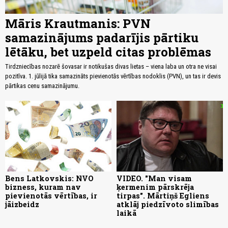
Māris Krautmanis: PVN
samazinājums padarījis pārtiku
lētāku, bet uzpeld citas problēmas
Tirdzniecības nozarē šovasar ir notikušas divas lietas – viena laba un otra ne visai
pozitīva. 1. jūlijā tika samazināts pievienotās vērtības nodoklis (PVN), un tas ir devis
pārtikas cenu samazinājumu.
Bens Latkovskis: NVO
VIDEO. "Man visam
bizness, kuram nav
ķermenim pārskrēja
pievienotās vērtības, ir
tirpas". Mārtiņš Egliens
jāizbeidz
atklāj piedzīvoto slimības
laikā