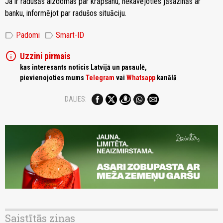
Ja ir radušās aizdomas par krāpšanu, nekavējoties jāsazinās ar
banku, informējot par radušos situāciju.
label
label
Padomi
Smart-ID
info
Uzzini pirmais
kas interesants noticis Latvijā un pasaulē,
pievienojoties mums
Telegram
vai
Whatsapp
kanālā
DALIES:
Saistītās ziņas