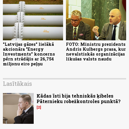
"Latvijas gāzes" lielākā
FOTO: Ministru prezidents
akcionāra "Energy
Andris Kulbergs prasa, kur
Investments" koncerns
nevalstiskās organizācijas
pērn strādājis ar 26,754
likušas valsts naudu
miljonu eiro peļņu
Lasītākais
Kādas īsti bija tehniskās ķibeles
Pāternieku robežkontroles punktā?
2