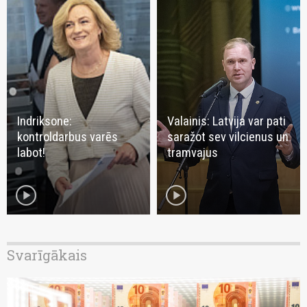
Indriksone:
Valainis: Latvija var pati
kontroldarbus varēs
saražot sev vilcienus un
labot!
tramvajus
play_circle
play_circle
Svarīgākais