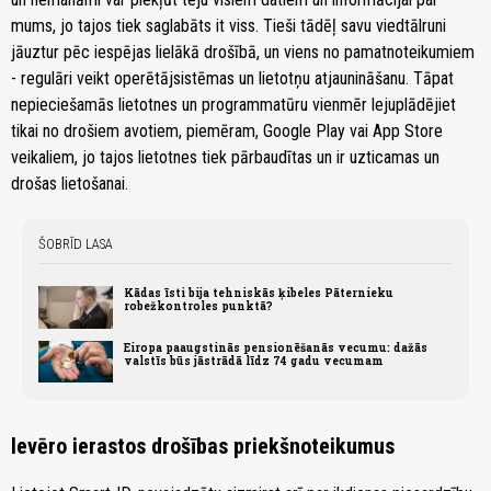
mums, jo tajos tiek saglabāts it viss. Tieši tādēļ savu viedtālruni
jāuztur pēc iespējas lielākā drošībā, un viens no pamatnoteikumiem
- regulāri veikt operētājsistēmas un lietotņu atjaunināšanu. Tāpat
nepieciešamās lietotnes un programmatūru vienmēr lejuplādējiet
tikai no drošiem avotiem, piemēram, Google Play vai App Store
veikaliem, jo tajos lietotnes tiek pārbaudītas un ir uzticamas un
drošas lietošanai.
ŠOBRĪD LASA
Kādas īsti bija tehniskās ķibeles Pāternieku
robežkontroles punktā?
Eiropa paaugstinās pensionēšanās vecumu: dažās
valstīs būs jāstrādā līdz 74 gadu vecumam
Ievēro ierastos drošības priekšnoteikumus