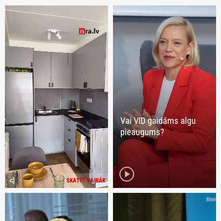
Vai VID gaidāms algu
pieaugums?
play_circle
volume_mute
SKATĪT VAIRĀK