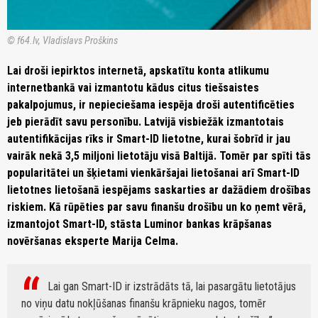
© f64.lv, Vladislavs Proškins
Lai droši iepirktos internetā, apskatītu konta atlikumu
internetbankā vai izmantotu kādus citus tiešsaistes
pakalpojumus, ir nepieciešama iespēja droši autentificēties
jeb pierādīt savu personību. Latvijā visbiežāk izmantotais
autentifikācijas rīks ir Smart-ID lietotne, kurai šobrīd ir jau
vairāk nekā 3,5 miljoni lietotāju visā Baltijā. Tomēr par spīti tās
popularitātei un šķietami vienkāršajai lietošanai arī Smart-ID
lietotnes lietošanā iespējams saskarties ar dažādiem drošības
riskiem. Kā rūpēties par savu finanšu drošību un ko ņemt vērā,
izmantojot Smart-ID, stāsta Luminor bankas krāpšanas
novēršanas eksperte Marija Celma.
Lai gan Smart-ID ir izstrādāts tā, lai pasargātu lietotājus
no viņu datu nokļūšanas finanšu krāpnieku nagos, tomēr