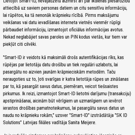
Lietojot Smart-ID, nevajadzētu aizmirst arī par ikdienas piesardzību
attiecībā uz saviem personas datiem un citu sensitīvu informāciju,
lai rūpētos, ka tā nenonāk krāpnieku rīcībā. Pirms maksājumu
veikšanas vai datu ievadīšanas interneta vietnēs vienmēr rūpīgi
pārbaudiet informāciju, izmantojot oficiālus informācijas avotus.
Nekad neglabājiet savas paroles un PIN kodus vietās, kur tiem var
piekļūt citi cilvēki.
"Smart-ID ir veidots kā maksimāli drošs autentifikācijas rīks, kas
rūpējas par lietotāju datu drošību un tiek regulāri uzlabots, lai
pasargātu no aizvien jaunām krāpnieciskām metodēm. Taču
neraugoties uz to, ļoti svarīgas ir katra lietotāja rūpes un zināšanas
par to, kā pasargāt savus datus, piemēram, veicot tiešsaistes
pirkumus. Ik reizi, izmantojot Smart-ID lietotni darījumu (transakciju)
apstiprināšanai, aicinām būt vērīgiem un uzmanīgiem un ievērot
ierastos drošības pamatnoteikumus, lai pasargātu savus datus un
naudu no krāpnieku rokām," uzsver "Smart-ID" izstrādātāja "SK ID
Solutions" Latvijas filiāles vadītāja Sanita Meijere.