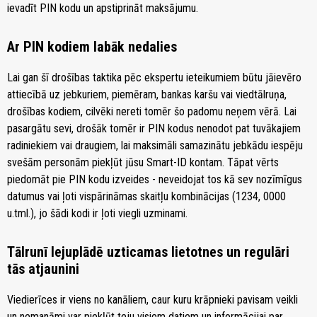
ievadīt PIN kodu un apstiprināt maksājumu.
Ar PIN kodiem labāk nedalies
Lai gan šī drošības taktika pēc ekspertu ieteikumiem būtu jāievēro
attiecībā uz jebkuriem, piemēram, bankas karšu vai viedtālruņa,
drošības kodiem, cilvēki nereti tomēr šo padomu neņem vērā. Lai
pasargātu sevi, drošāk tomēr ir PIN kodus nenodot pat tuvākajiem
radiniekiem vai draugiem, lai maksimāli samazinātu jebkādu iespēju
svešām personām piekļūt jūsu Smart-ID kontam. Tāpat vērts
piedomāt pie PIN kodu izveides - neveidojat tos kā sev nozīmīgus
datumus vai ļoti vispārināmas skaitļu kombinācijas (1234, 0000
u.tml.), jo šādi kodi ir ļoti viegli uzminami.
Tālrunī lejuplādē uzticamas lietotnes un regulāri
tās atjaunini
Viedierīces ir viens no kanāliem, caur kuru krāpnieki pavisam veikli
un nemanāmi var piekļūt teju visiem datiem un informācijai par