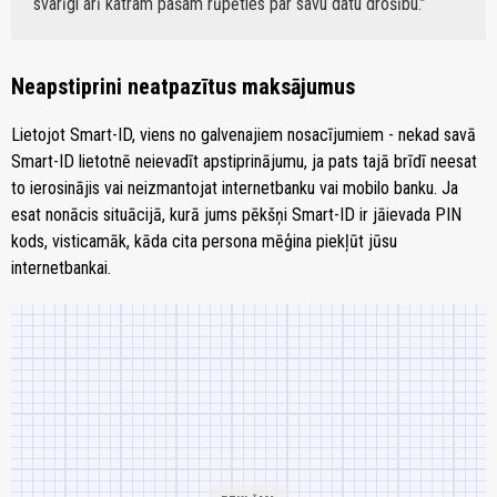
svarīgi arī katram pašam rūpēties par savu datu drošību.
Neapstiprini neatpazītus maksājumus
Lietojot Smart-ID, viens no galvenajiem nosacījumiem - nekad savā
Smart-ID lietotnē neievadīt apstiprinājumu, ja pats tajā brīdī neesat
to ierosinājis vai neizmantojat internetbanku vai mobilo banku. Ja
esat nonācis situācijā, kurā jums pēkšņi Smart-ID ir jāievada PIN
kods, visticamāk, kāda cita persona mēģina piekļūt jūsu
internetbankai.