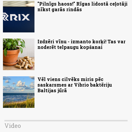
"Pilnīgs haoss!" Rīgas lidostā ceļotāji
nīkst garās rindās
Izdzēri vīnu - izmanto korķi! Tas var
noderēt telpaugu kopšanai
Vēl viens cilvēks miris pēc
saskarsmes ar Vibrio baktēriju
Baltijas jūrā
Video