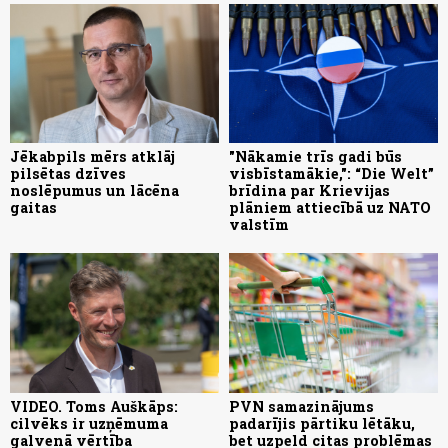
Jēkabpils mērs atklāj
"Nākamie trīs gadi būs
pilsētas dzīves
visbīstamākie,": “Die Welt”
noslēpumus un lācēna
brīdina par Krievijas
gaitas
plāniem attiecībā uz NATO
valstīm
VIDEO. Toms Auškāps:
PVN samazinājums
cilvēks ir uzņēmuma
padarījis pārtiku lētāku,
galvenā vērtība
bet uzpeld citas problēmas