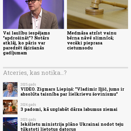
Vai laulību iespējams
Medmāsa atzīst vainu
“apdrošināt”? Notārs
bērna nāvē slimnīcā;
atklāj, ko pāris var
vecāki pieprasa
paredzēt šķiršanās
cietumsodu
gadījumam
Atceries, kas notika...?
2025.gads
VIDEO. Zigmars Liepiņš: "Vladimir Iļjič, jums ir
absolūta taisnība par lielkrievu šovinismu"
2024.gads
3 padomi, kā uzglabāt dārza labumus ziemai
2023.gads
Iekšlietu ministrija plāno Ukrainai nodot teju
tūkstoti lietotus datorus