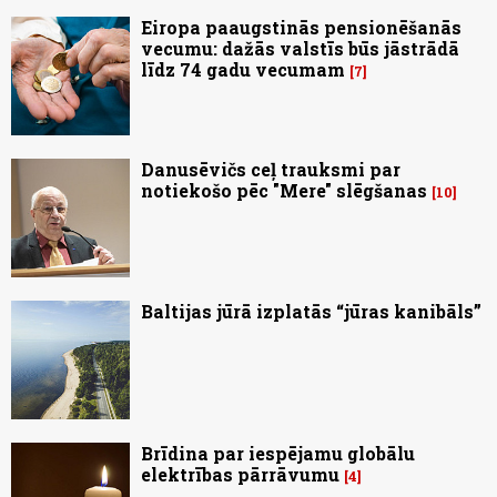
Eiropa paaugstinās pensionēšanās
vecumu: dažās valstīs būs jāstrādā
līdz 74 gadu vecumam
7
Danusēvičs ceļ trauksmi par
notiekošo pēc "Mere" slēgšanas
10
Baltijas jūrā izplatās “jūras kanibāls”
Brīdina par iespējamu globālu
elektrības pārrāvumu
4