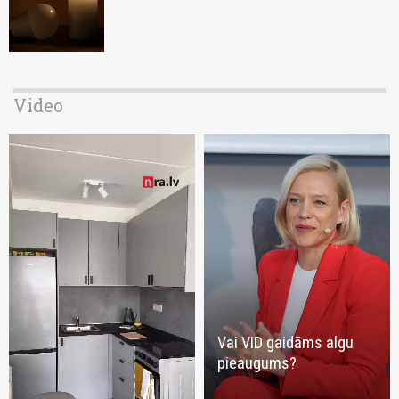
Video
Vai VID gaidāms algu
pieaugums?