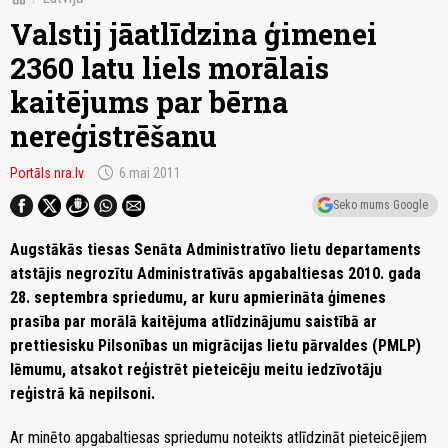
Valstij jāatlīdzina ģimenei
2360 latu liels morālais
kaitējums par bērna
nereģistrēšanu
schedule
Portāls nra.lv
6.mai 2011
Seko mums Google
Augstākās tiesas Senāta Administratīvo lietu departaments
atstājis negrozītu Administratīvās apgabaltiesas 2010. gada
28. septembra spriedumu, ar kuru apmierināta ģimenes
prasība par morālā kaitējuma atlīdzinājumu saistībā ar
prettiesisku Pilsonības un migrācijas lietu pārvaldes (PMLP)
lēmumu, atsakot reģistrēt pieteicēju meitu iedzīvotāju
reģistrā kā nepilsoni.
Ar minēto apgabaltiesas spriedumu noteikts atlīdzināt pieteicējiem