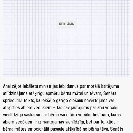
Analizējot Iekšlietu ministrijas iebildumus par morālā kaitējuma
atlīdzinājuma atšķirīgu apmēru bērna mātei un tēvam, Senāta
spriedumā teikts, ka iekšējo garīgo ciešanu novērtējums var
atšķirties abiem vecākiem – tas nav jautājums par abu vecāku
vienlīdzīgu saskarsmi ar bērnu vai citām vecāku tiesībām, kuras
abiem vecākiem ir izmantojamas vienlīdzīgi, bet par to, kāda ir
bērna mātes emocionālā pasaule atšķirībā no bērna tēva. Senāts