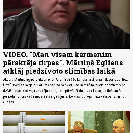
VIDEO. "Man visam ķermenim
pārskrēja tirpas". Mārtiņš Egliens
atklāj piedzīvoto slimības laikā
Aktiera Mārtiņa Egliena tikšanās ar Andri Buli 360 kanāla raidījumā “Slavenības. Bez
filtra” izvēršas negaidīti atklātā sarunā par vienu no sarežģītākajiem posmiem viņa
dzīvē. Laiks, kad viņš zaudēja balsi, licis pārvērtēt daudzas lietas, un tieši šajā
periodā noticis kāds neparasts atgadījums, ko viņš joprojām uzskata par zīmi no
augšas.