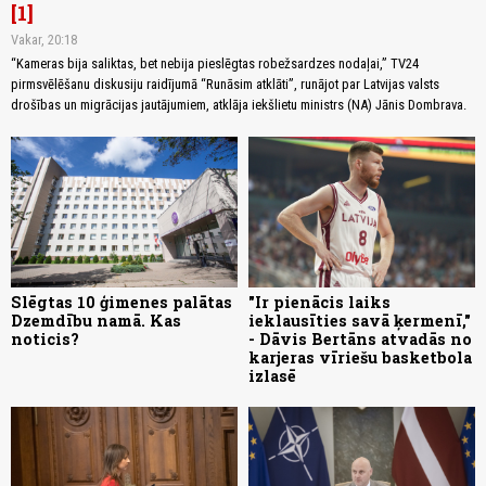
1
Vakar, 20:18
“Kameras bija saliktas, bet nebija pieslēgtas robežsardzes nodaļai,” TV24
pirmsvēlēšanu diskusiju raidījumā “Runāsim atklāti”, runājot par Latvijas valsts
drošības un migrācijas jautājumiem, atklāja iekšlietu ministrs (NA) Jānis Dombrava.
Slēgtas 10 ģimenes palātas
"Ir pienācis laiks
Dzemdību namā. Kas
ieklausīties savā ķermenī,"
noticis?
- Dāvis Bertāns atvadās no
karjeras vīriešu basketbola
izlasē