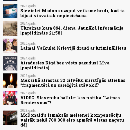
2023.gads
Sievietei Madonā uzspīd veiksme brīdī, kad tā
bijusi visvairāk nepieciešama
2024.gads
Ukrainas kara 894. diena. Jaunākā informācija
[papildināts 21:58]
2025.gads
Laimai Vaikulei Krievijā draud ar krimināllietu
2024.gads
Atradusies Rīgā bez vēsts pazudusī Līva
[papildināts]
2025.gads
Meksikā atrastas 32 cilvēku mirstīgās atliekas
"fragmentētā un sarežģītā stāvoklī"
2025.gads
VIDEO. Slavenību ballīte: kas notika "Laimas
Rendezvous"?
2023.gads
McDonald's izmaksās meitenei kompensāciju
vairāk nekā 700 000 eiro apmērā vistas nagetu
dēļ