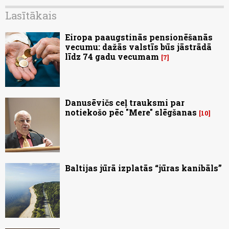
Lasītākais
Eiropa paaugstinās pensionēšanās
vecumu: dažās valstīs būs jāstrādā
līdz 74 gadu vecumam
7
Danusēvičs ceļ trauksmi par
notiekošo pēc "Mere" slēgšanas
10
Baltijas jūrā izplatās “jūras kanibāls”