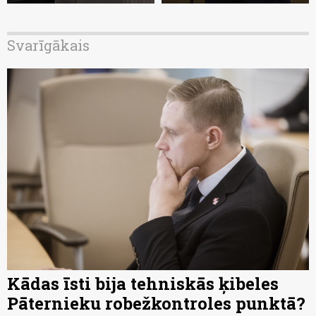
Svarīgākais
Kādas īsti bija tehniskās ķibeles
Pāternieku robežkontroles punktā?