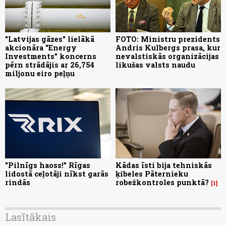
"Latvijas gāzes" lielākā
FOTO: Ministru prezidents
akcionāra "Energy
Andris Kulbergs prasa, kur
Investments" koncerns
nevalstiskās organizācijas
pērn strādājis ar 26,754
likušas valsts naudu
miljonu eiro peļņu
"Pilnīgs haoss!" Rīgas
Kādas īsti bija tehniskās
lidostā ceļotāji nīkst garās
ķibeles Pāternieku
rindās
robežkontroles punktā?
1
Lasītākais