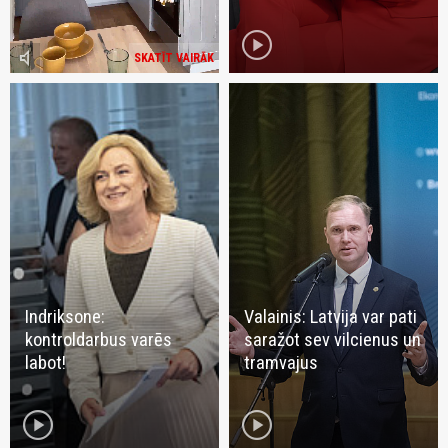
play_circle
volume_mute
SKATĪT VAIRĀK
Indriksone:
Valainis: Latvija var pati
kontroldarbus varēs
saražot sev vilcienus un
labot!
tramvajus
play_circle
play_circle