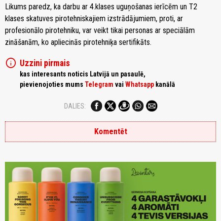
Likums paredz, ka darbu ar 4.klases uguņošanas ierīcēm un T2
klases skatuves pirotehniskajiem izstrādājumiem, proti, ar
profesionālo pirotehniku, var veikt tikai personas ar speciālām
zināšanām, ko apliecinās pirotehniķa sertifikāts.
info
Uzzini pirmais
kas interesants noticis Latvijā un pasaulē,
pievienojoties mums
Telegram
vai
Whatsapp
kanālā
DALIES:
Komentēt