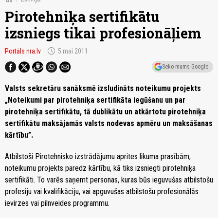
Pirotehniķa sertifikātu
izsniegs tikai profesionāļiem
schedule
Portāls nra.lv
5.mai 2011
Seko mums Google
Valsts sekretāru sanāksmē izsludināts noteikumu projekts
„Noteikumi par pirotehniķa sertifikāta iegūšanu un par
pirotehniķa sertifikātu, tā dublikātu un atkārtotu pirotehniķa
sertifikātu maksājamās valsts nodevas apmēru un maksāšanas
kārtību”.
Atbilstoši Pirotehnisko izstrādājumu aprites likuma prasībām,
noteikumu projekts paredz kārtību, kā tiks izsniegti pirotehniķa
sertifikāti. To varēs saņemt personas, kuras būs ieguvušas atbilstošu
profesiju vai kvalifikāciju, vai apguvušas atbilstošu profesionālās
ievirzes vai pilnveides programmu.