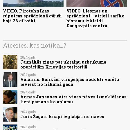
VIDEO. Pirotehnikas
VIDEO. Liesmas un
rūpnīcas sprādzienā gājuši
sprādzieni - vīrieši sarīko
bojā 26 cilvēki
bīstamu izklaidi
Daugavpils centrā
Atceries, kas notika...?
2024.gads
Jaunākās ziņas par ukraiņu uzbrukuma
operācijām Krievijas teritorijā
2024.gads
Valainis: Bankām virspeļņas nodokli varētu
ieviest no nākamā gada
2024.gads
Annas Jansones vīrs viņas nāves izmeklēšanas
lietā pamana ko aplamu
2024.gads
Juris Žagars knapi izglābjas no nāves
2023.gads