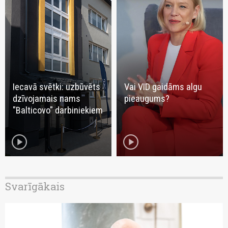
Iecavā svētki: uzbūvēts
Vai VID gaidāms algu
dzīvojamais nams
pieaugums?
"Balticovo" darbiniekiem
play_circle
play_circle
Svarīgākais