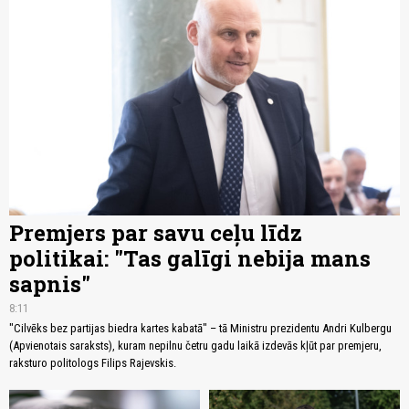
Premjers par savu ceļu līdz
politikai: "Tas galīgi nebija mans
sapnis"
8:11
"Cilvēks bez partijas biedra kartes kabatā" – tā Ministru prezidentu Andri Kulbergu
(Apvienotais saraksts), kuram nepilnu četru gadu laikā izdevās kļūt par premjeru,
raksturo politologs Filips Rajevskis.