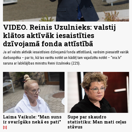
VIDEO. Reinis Uzulnieks: valstij
klātos aktīvāk iesaistīties
dzīvojamā fonda attīstībā
Ja arī valsts aktīvāk iesaistīsies dzīvojamā fonda attīstīšanā, varēsim piesaistīt vairāk
darbaspēka – par to, kā tas varētu notikt un kādēļ tam vajadzētu notikt – “nra.lv”
saruna ar labklājības ministru Reini Uzulnieku (ZZS).
Laima Vaikule: “Man suns
Supe par skaudro
ir svarīgāks nekā es pati”
statistiku: Man mati ceļas
stāvus
1