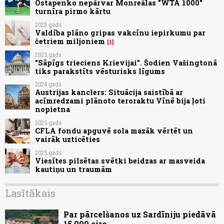
Ostapenko nepārvar Monreālas "WTA 1000"
turnīra pirmo kārtu
2023.gads
Valdība plāno gripas vakcīnu iepirkumu par
četriem miljoniem
1
2025.gads
"Sāpīgs trieciens Krievijai". Šodien Vašingtonā
tiks parakstīts vēsturisks līgums
2024.gads
Austrijas kanclers: Situācija saistībā ar
acīmredzami plānoto teroraktu Vīnē bija ļoti
nopietna
2025.gads
CFLA fondu apguvē sola mazāk vērtēt un
vairāk uzticēties
2025.gads
Viesītes pilsētas svētki beidzas ar masveida
kautiņu un traumām
Lasītākais
Par pārcelšanos uz Sardīniju piedāvā
15 000 eiro