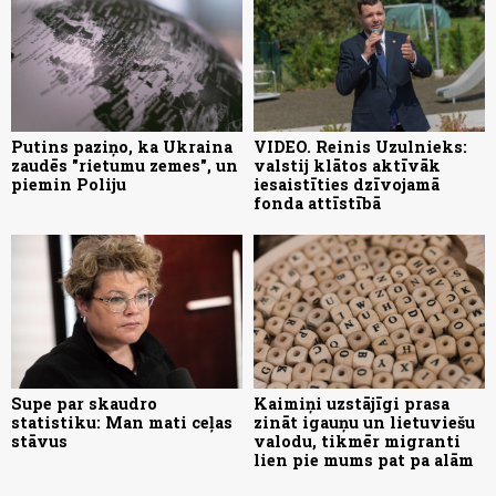
Putins paziņo, ka Ukraina
VIDEO. Reinis Uzulnieks:
zaudēs "rietumu zemes", un
valstij klātos aktīvāk
piemin Poliju
iesaistīties dzīvojamā
fonda attīstībā
Supe par skaudro
Kaimiņi uzstājīgi prasa
statistiku: Man mati ceļas
zināt igauņu un lietuviešu
stāvus
valodu, tikmēr migranti
lien pie mums pat pa alām