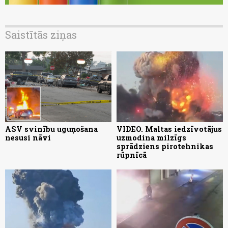
Saistītās ziņas
ASV svinību uguņošana
VIDEO. Maltas iedzīvotājus
nesusi nāvi
uzmodina milzīgs
sprādziens pirotehnikas
rūpnīcā