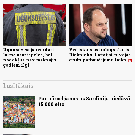
Ugunsdzēsējs regulāri
Vēdiskais astrologs Jānis
laimē azartspēlēs, bet
Riežnieks: Latvijai tuvojas
nodokļus nav maksājis
grūts pārbaudījumu laiks
2
gadiem ilgi
Lasītākais
Par pārcelšanos uz Sardīniju piedāvā
15 000 eiro