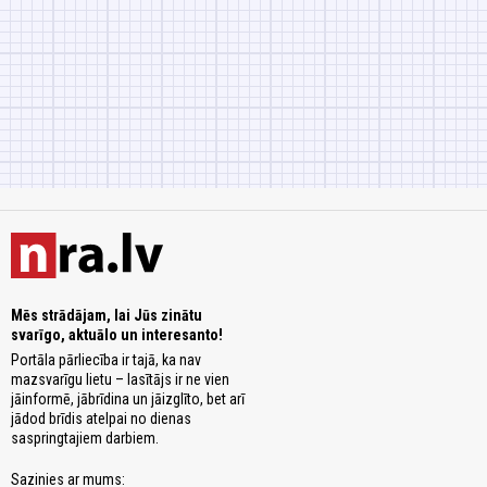
Mēs strādājam, lai Jūs zinātu
svarīgo, aktuālo un interesanto!
Portāla pārliecība ir tajā, ka nav
mazsvarīgu lietu – lasītājs ir ne vien
jāinformē, jābrīdina un jāizglīto, bet arī
jādod brīdis atelpai no dienas
saspringtajiem darbiem.
Sazinies ar mums: