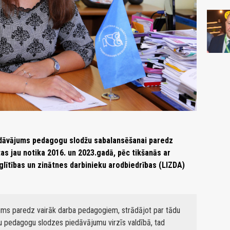
piedāvājums pedagogu slodžu sabalansēšanai paredz
tas jau notika 2016. un 2023.gadā, pēc tikšanās ar
zglītības un zinātnes darbinieku arodbiedrības (LIZDA)
ājums paredz vairāk darba pedagogiem, strādājot par tādu
du pedagogu slodzes piedāvājumu virzīs valdībā, tad