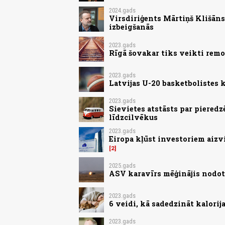
2024.gads
Virsdiriģents Mārtiņš Klišān
izbeigšanās
2023.gads
Rīgā šovakar tiks veikti remo
2023.gads
Latvijas U-20 basketbolistes
2023.gads
Sievietes atstāsts par pieredz
līdzcilvēkus
2023.gads
Eiropa kļūst investoriem aizv
2
2025.gads
ASV karavīrs mēģinājis nodot 
2023.gads
6 veidi, kā sadedzināt kalorij
2023.gads