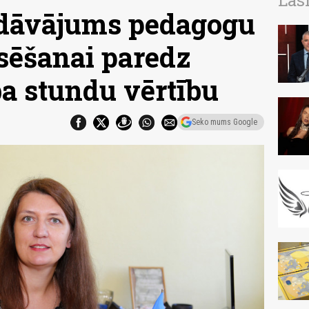
Las
edāvājums pedagogu
sēšanai paredz
a stundu vērtību
Seko mums Google