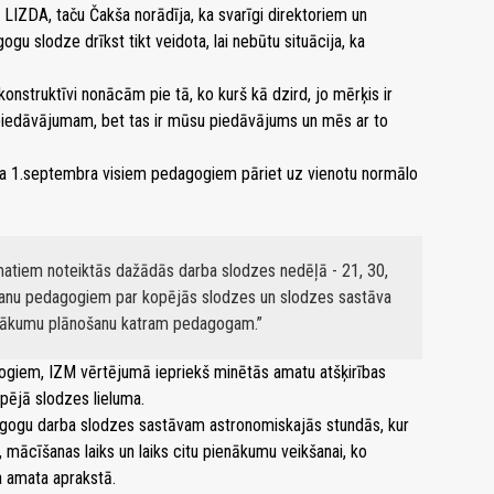
i LIZDA, taču Čakša norādīja, ka svarīgi direktoriem un
gu slodze drīkst tikt veidota, lai nebūtu situācija, ka
onstruktīvi nonācām pie tā, ko kurš kā dzird, jo mērķis ir
u piedāvājumam, bet tas ir mūsu piedāvājums un mēs ar to
da 1.septembra visiem pedagogiem pāriet uz vienotu normālo
atiem noteiktās dažādās darba slodzes nedēļā - 21, 30,
ošanu pedagogiem par kopējās slodzes un slodzes sastāva
ienākumu plānošanu katram pedagogam.
giem, IZM vērtējumā iepriekš minētās amatu atšķirības
opējā slodzes lieluma.
dagogu darba slodzes sastāvam astronomiskajās stundās, kur
 mācīšanas laiks un laiks citu pienākumu veikšanai, ko
a amata aprakstā.