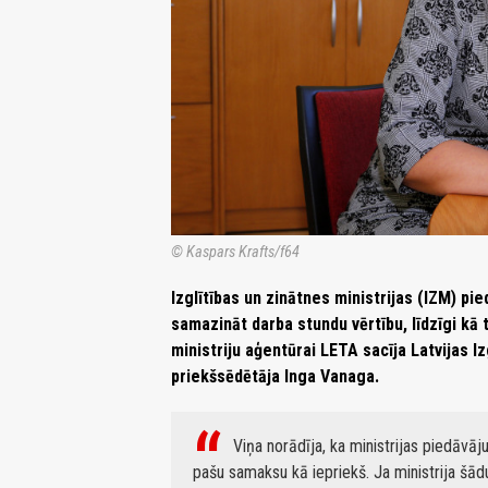
© Kaspars Krafts/f64
Izglītības un zinātnes ministrijas (IZM) 
samazināt darba stundu vērtību, līdzīgi kā 
ministriju aģentūrai LETA sacīja Latvijas I
priekšsēdētāja Inga Vanaga.
Viņa norādīja, ka ministrijas piedāv
pašu samaksu kā iepriekš. Ja ministrija šā