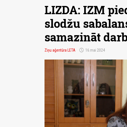
LIZDA: IZM pi
slodžu sabalan
samazināt darb
schedule
Ziņu aģentūra LETA
16.mai 2024