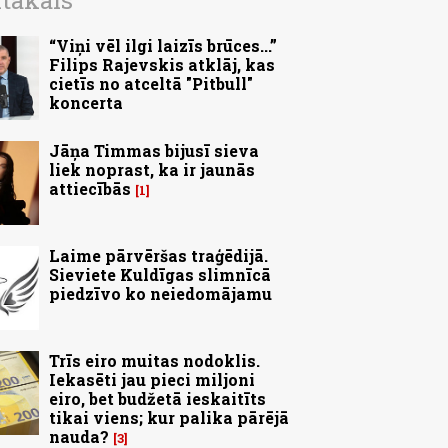
ītākais
“Viņi vēl ilgi laizīs brūces...”
Filips Rajevskis atklāj, kas
cietīs no atceltā "Pitbull"
koncerta
Jāņa Timmas bijusī sieva
liek noprast, ka ir jaunās
attiecībās
1
Laime pārvēršas traģēdijā.
Sieviete Kuldīgas slimnīcā
piedzīvo ko neiedomājamu
Trīs eiro muitas nodoklis.
Iekasēti jau pieci miljoni
eiro, bet budžetā ieskaitīts
tikai viens; kur palika pārējā
nauda?
3