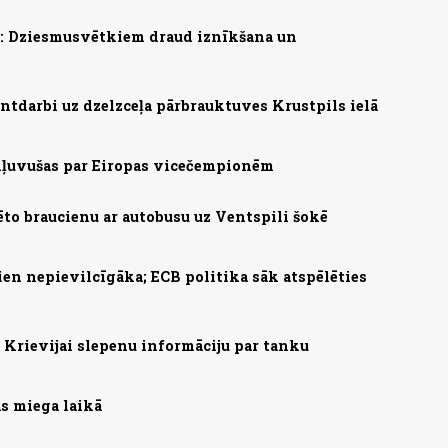
s: Dziesmusvētkiem draud iznīkšana un
ntdarbi uz dzelzceļa pārbrauktuves Krustpils ielā
 kļuvušas par Eiropas vicečempionēm
ēto braucienu ar autobusu uz Ventspili šokē
ien nepievilcīgāka; ECB politika sāk atspēlēties
Krievijai slepenu informāciju par tanku
as miega laikā