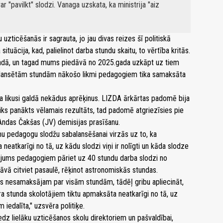
r "pavilkt" slodzi. Vanaga uzskata, ka ministrija "aiz
zticēšanās ir sagrauta, jo jau divas reizes šī politiskā
ituācija, kad, palielinot darba stundu skaitu, to vērtība kritās.
adā, un tagad mums piedāvā no 2025.gada uzkāpt uz tiem
alansētām stundām nākošo likmi pedagogiem tika samaksāta
bija likusi galdā nekādus aprēķinus. LIZDA ārkārtas padomē bija
etiks panākts vēlamais rezultāts, tad padomē atgriezīsies pie
 Andas Čakšas (JV) demisijas prasīšanu.
umu pedagogu slodžu sabalansēšanai virzās uz to, ka
eatkarīgi no tā, uz kādu slodzi viņi ir nolīgti un kāda slodze
ājums pedagogiem pāriet uz 40 stundu darba slodzi no
āvā citviet pasaulē, rēķinot astronomiskās stundas.
mēs nesamaksājam par visām stundām, tādēļ gribu apliecināt,
a stunda skolotājiem tiktu apmaksāta neatkarīgi no tā, uz
m iedalīta," uzsvēra politiķe.
redz lielāku uzticēšanos skolu direktoriem un pašvaldībai,