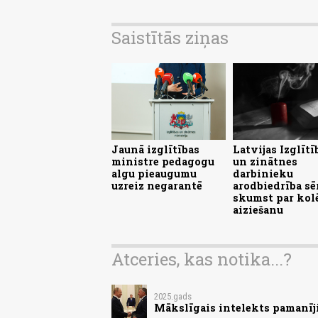
Saistītās ziņas
Jaunā izglītības
Latvijas Izglītī
ministre pedagogu
un zinātnes
algu pieaugumu
darbinieku
uzreiz negarantē
arodbiedrība sē
skumst par kol
aiziešanu
Atceries, kas notika...?
2025.gads
Mākslīgais intelekts pamanīji