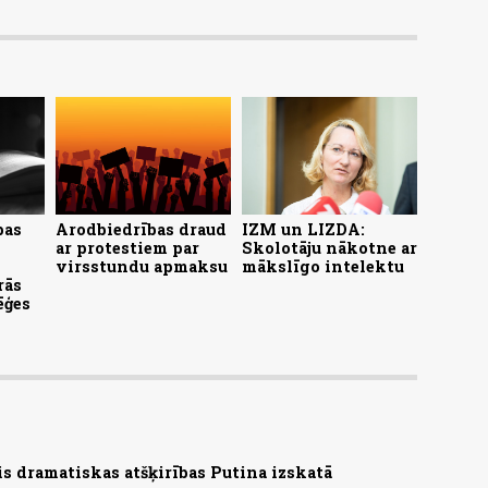
bas
Arodbiedrības draud
IZM un LIZDA:
ar protestiem par
Skolotāju nākotne ar
virsstundu apmaksu
mākslīgo intelektu
rās
ēģes
s dramatiskas atšķirības Putina izskatā