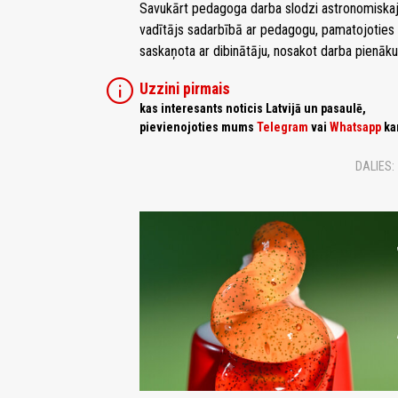
Savukārt pedagoga darba slodzi astronomiskajā
vadītājs sadarbībā ar pedagogu, pamatojoties 
saskaņota ar dibinātāju, nosakot darba pienāk
info
Uzzini pirmais
kas interesants noticis Latvijā un pasaulē,
pievienojoties mums
Telegram
vai
Whatsapp
ka
DALIES: