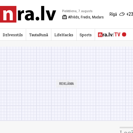
Piektdiena, 7.augusts
+23
Rīgā
redeem
Alfrēds, Fredis, Madars
Dzīvesstils
TautaRunā
LifeHacks
Sports