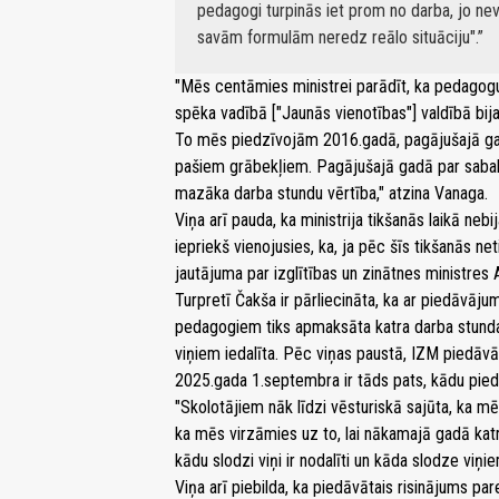
pedagogi turpinās iet prom no darba, jo neva
savām formulām neredz reālo situāciju".
"Mēs centāmies ministrei parādīt, ka pedagogu u
spēka vadībā ["Jaunās vienotības"] valdībā bija s
To mēs piedzīvojām 2016.gadā, pagājušajā g
pašiem grābekļiem. Pagājušajā gadā par sab
mazāka darba stundu vērtība," atzina Vanaga.
Viņa arī pauda, ka ministrija tikšanās laikā ne
iepriekš vienojusies, ka, ja pēc šīs tikšanās n
jautājuma par izglītības un zinātnes ministres
Turpretī Čakša ir pārliecināta, ka ar piedāvāj
pedagogiem tiks apmaksāta katra darba stunda n
viņiem iedalīta. Pēc viņas paustā, IZM piedāv
2025.gada 1.septembra ir tāds pats, kādu pied
"Skolotājiem nāk līdzi vēsturiskā sajūta, ka 
ka mēs virzāmies uz to, lai nākamajā gadā katr
kādu slodzi viņi ir nodalīti un kāda slodze viņie
Viņa arī piebilda, ka piedāvātais risinājums pa