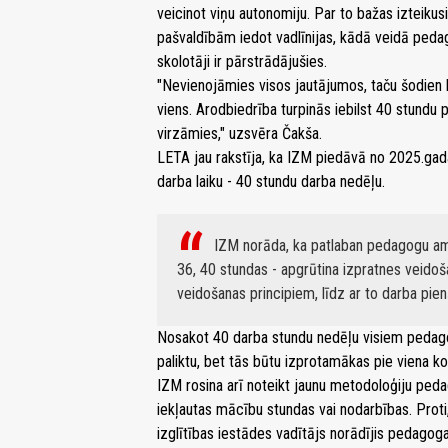
veicinot viņu autonomiju. Par to bažas izteikus
pašvaldībām iedot vadlīnijas, kādā veidā pedago
skolotāji ir pārstrādājušies.
"Nevienojāmies visos jautājumos, taču šodien k
viens. Arodbiedrība turpinās iebilst 40 stund
virzāmies," uzsvēra Čakša.
LETA jau rakstīja, ka IZM piedāvā no 2025.ga
darba laiku - 40 stundu darba nedēļu.
IZM norāda, ka patlaban pedagogu am
36, 40 stundas - apgrūtina izpratnes veid
veidošanas principiem, līdz ar to darba p
Nosakot 40 darba stundu nedēļu visiem pedago
paliktu, bet tās būtu izprotamākas pie viena k
IZM rosina arī noteikt jaunu metodoloģiju pe
iekļautas mācību stundas vai nodarbības. Proti,
izglītības iestādes vadītājs norādījis pedagog