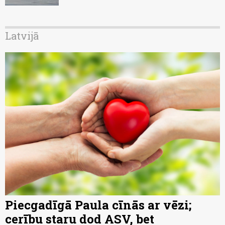
Latvijā
Piecgadīgā Paula cīnās ar vēzi;
cerību staru dod ASV, bet