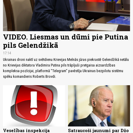
VIDEO. Liesmas un dūmi pie Putina
pils Gelendžikā
17:14
Ukrainas droni naktī uz svētdienu Krievijas Melnās jūras piekrastē Gelendžikā netālu
no Krievijas diktatora Vladimira Putina pils trāpījuši pretgaisa aizsardzības
kompleksa pozīcijai, platformā "Telegram" pavēstīja Ukrainas bezpilotu sistēmu
spēku komandieris Roberts Brovdi.
Veselības inspekcija
Satraucoši jaunumi par Džo