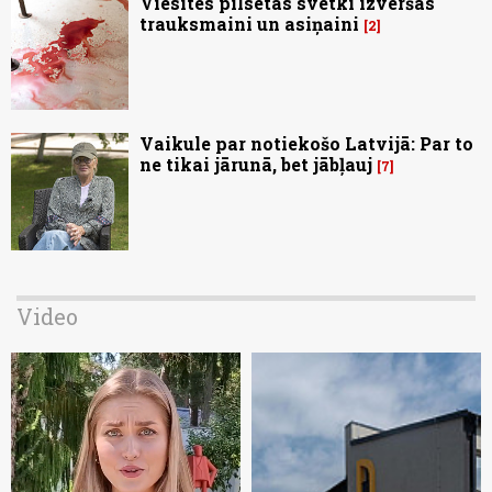
Viesītes pilsētas svētki izvēršas
trauksmaini un asiņaini
2
Vaikule par notiekošo Latvijā: Par to
ne tikai jārunā, bet jābļauj
7
Video