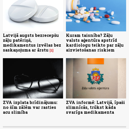
Latvijā augsts bezrecepšu
Kuram taisnība? Zāļu
zāļu patēriņš,
valsts aģentūra apstrīd
medikamentus izvēlas bez
kardiologu teikto par zāļu
saskaņojuma ar ārstu
aizvietošanas riskiem
1
ZVA izplata brīdinājumu:
ZVA informē: Latvijā, īpaši
no šīm zālēm var rasties
slimnīcās, trūkst kāda
acu slimība
svarīga medikamenta