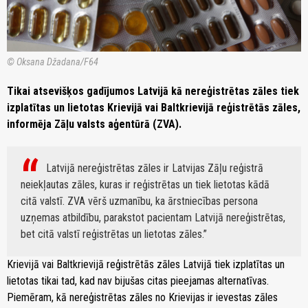
© Oksana Džadana/F64
Tikai atsevišķos gadījumos Latvijā kā nereģistrētas zāles tiek
izplatītas un lietotas Krievijā vai Baltkrievijā reģistrētās zāles,
informēja Zāļu valsts aģentūrā (ZVA).
Latvijā nereģistrētas zāles ir Latvijas Zāļu reģistrā
neiekļautas zāles, kuras ir reģistrētas un tiek lietotas kādā
citā valstī. ZVA vērš uzmanību, ka ārstniecības persona
uzņemas atbildību, parakstot pacientam Latvijā nereģistrētas,
bet citā valstī reģistrētas un lietotas zāles.
Krievijā vai Baltkrievijā reģistrētās zāles Latvijā tiek izplatītas un
lietotas tikai tad, kad nav bijušas citas pieejamas alternatīvas.
Piemēram, kā nereģistrētas zāles no Krievijas ir ievestas zāles