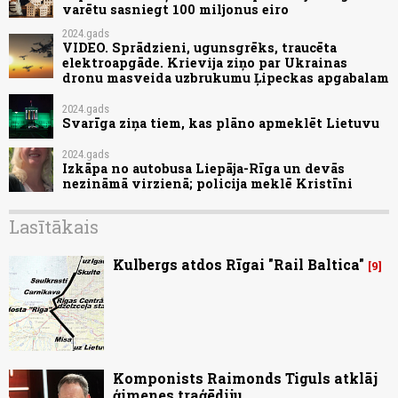
varētu sasniegt 100 miljonus eiro
2024.gads
VIDEO. Sprādzieni, ugunsgrēks, traucēta
elektroapgāde. Krievija ziņo par Ukrainas
dronu masveida uzbrukumu Ļipeckas apgabalam
2024.gads
Svarīga ziņa tiem, kas plāno apmeklēt Lietuvu
2024.gads
Izkāpa no autobusa Liepāja-Rīga un devās
nezināmā virzienā; policija meklē Kristīni
Lasītākais
Kulbergs atdos Rīgai "Rail Baltica"
9
Komponists Raimonds Tiguls atklāj
ģimenes traģēdiju