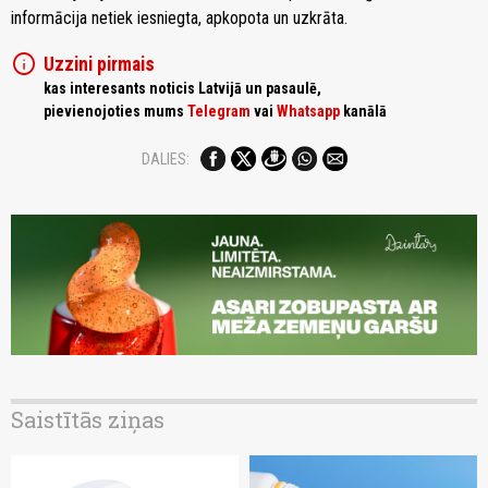
informācija netiek iesniegta, apkopota un uzkrāta.
info
Uzzini pirmais
kas interesants noticis Latvijā un pasaulē,
pievienojoties mums
Telegram
vai
Whatsapp
kanālā
DALIES:
Saistītās ziņas