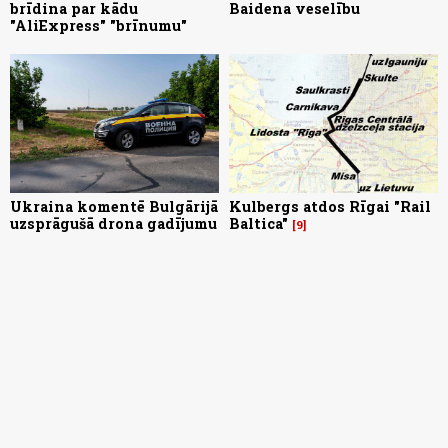
brīdina par kādu
Baidena veselību
"AliExpress" "brīnumu"
Ukraina komentē Bulgārijā
Kulbergs atdos Rīgai "Rail
uzsprāgušā drona gadījumu
Baltica"
9