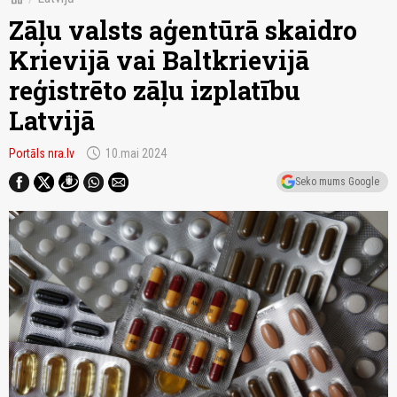
Zāļu valsts aģentūrā skaidro
Krievijā vai Baltkrievijā
reģistrēto zāļu izplatību
Latvijā
schedule
Portāls nra.lv
10.mai 2024
Seko mums Google