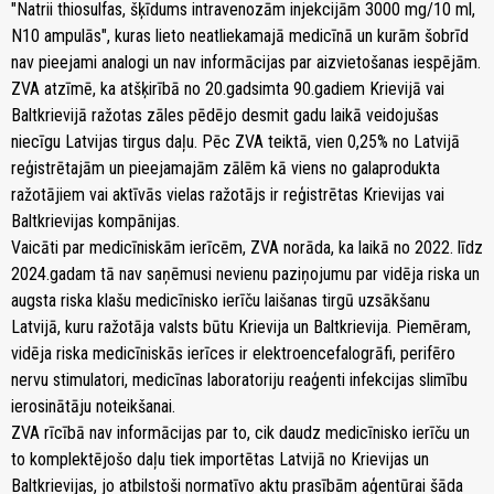
"Natrii thiosulfas, šķīdums intravenozām injekcijām 3000 mg/10 ml,
N10 ampulās", kuras lieto neatliekamajā medicīnā un kurām šobrīd
nav pieejami analogi un nav informācijas par aizvietošanas iespējām.
ZVA atzīmē, ka atšķirībā no 20.gadsimta 90.gadiem Krievijā vai
Baltkrievijā ražotas zāles pēdējo desmit gadu laikā veidojušas
niecīgu Latvijas tirgus daļu. Pēc ZVA teiktā, vien 0,25% no Latvijā
reģistrētajām un pieejamajām zālēm kā viens no galaprodukta
ražotājiem vai aktīvās vielas ražotājs ir reģistrētas Krievijas vai
Baltkrievijas kompānijas.
Vaicāti par medicīniskām ierīcēm, ZVA norāda, ka laikā no 2022. līdz
2024.gadam tā nav saņēmusi nevienu paziņojumu par vidēja riska un
augsta riska klašu medicīnisko ierīču laišanas tirgū uzsākšanu
Latvijā, kuru ražotāja valsts būtu Krievija un Baltkrievija. Piemēram,
vidēja riska medicīniskās ierīces ir elektroencefalogrāfi, perifēro
nervu stimulatori, medicīnas laboratoriju reaģenti infekcijas slimību
ierosinātāju noteikšanai.
ZVA rīcībā nav informācijas par to, cik daudz medicīnisko ierīču un
to komplektējošo daļu tiek importētas Latvijā no Krievijas un
Baltkrievijas, jo atbilstoši normatīvo aktu prasībām aģentūrai šāda