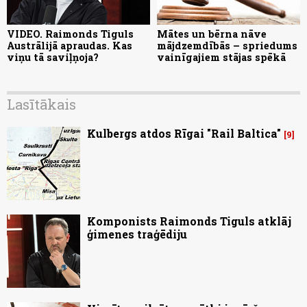
VIDEO. Raimonds Tiguls
Mātes un bērna nāve
Austrālijā apraudas. Kas
mājdzemdībās – spriedums
viņu tā saviļņoja?
vainīgajiem stājas spēkā
Lasītākais
Kulbergs atdos Rīgai "Rail Baltica"
9
Komponists Raimonds Tiguls atklāj
ģimenes traģēdiju