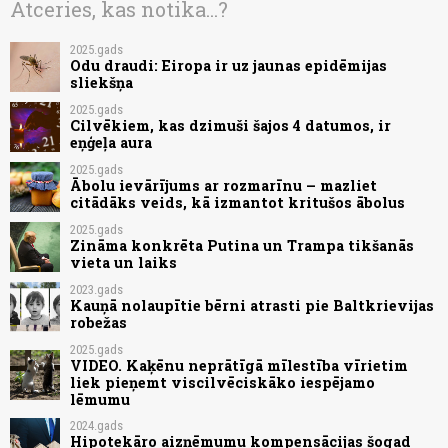
Atceries, kas notika...?
2025.gads
Odu draudi: Eiropa ir uz jaunas epidēmijas
sliekšņa
2025.gads
Cilvēkiem, kas dzimuši šajos 4 datumos, ir
eņģeļa aura
2025.gads
Ābolu ievārījums ar rozmarīnu – mazliet
citādāks veids, kā izmantot kritušos ābolus
2025.gads
Zināma konkrēta Putina un Trampa tikšanās
vieta un laiks
2023.gads
Kauņā nolaupītie bērni atrasti pie Baltkrievijas
robežas
2025.gads
VIDEO. Kaķēnu neprātīgā mīlestība vīrietim
liek pieņemt viscilvēciskāko iespējamo
lēmumu
2024.gads
Hipotekāro aizņēmumu kompensācijas šogad