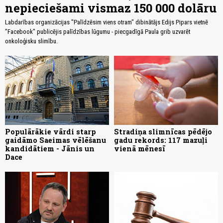
nepieciešami vismaz 150 000 dolāru
Labdarības organizācijas "Palīdzēsim viens otram" dibinātājs Edijs Pipars vietnē
"Facebook" publicējis palīdzības lūgumu - piecgadīgā Paula grib uzvarēt
onkoloģisku slimību.
Populārākie vārdi starp
Stradiņa slimnīcas pēdējo
gaidāmo Saeimas vēlēšanu
gadu rekords: 117 mazuļi
kandidātiem - Jānis un
vienā mēnesī
Dace