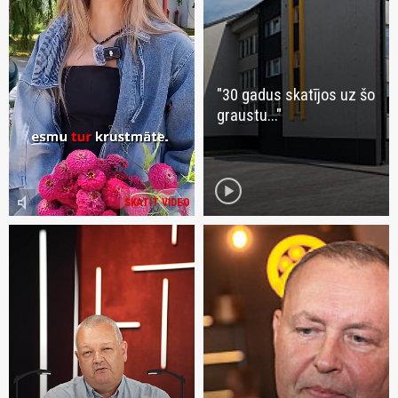
"30 gadus skatījos uz šo
graustu..."
play_circle
volume_mute
SKATĪT VIDEO