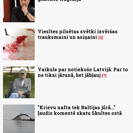
Viesītes pilsētas svētki izvēršas
trauksmaini un asiņaini
2
Vaikule par notiekošo Latvijā: Par to
ne tikai jārunā, bet jābļauj
7
"Krievu nafta tek Baltijas jūrā..."
ļaudis komentē skatu Skultes ostā