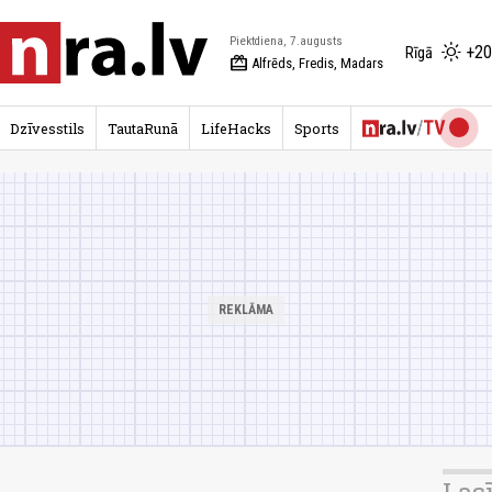
Piektdiena, 7.augusts
+20
Rīgā
redeem
Alfrēds, Fredis, Madars
Dzīvesstils
TautaRunā
LifeHacks
Sports