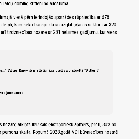
u vidū dominē kritieni no augstuma.
rmajā vietā pērn ierindojās apstrādes rūpniecība ar 678
s letāli, kam seko transporta un uzglabāšanas sektors ar 320
arī tirdzniecības nozare ar 281 nelaimes gadījumu, kur viens
es...” Filips Rajevskis atklāj, kas cietīs no atceltā "Pitbull"
īvus jaunumus
s nozarē atklāts lielākais ēnstrādnieku apmērs, proti, 30% no
to personu skaita. Kopumā 2023.gadā VDI būvniecības nozarē