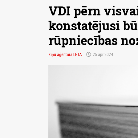
VDI pērn visv
konstatējusi b
rūpniecības no
schedule
Ziņu aģentūra LETA
25.apr 2024