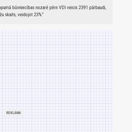
 kopumā būvniecības nozarē pērn VDI veicis 2391 pārbaudi,
žu skaits, veidojot 23%.