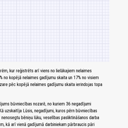
rēm, kur reģistrēts arī viens no lielākajiem nelaimes
9% no kopējā nelaimes gadījumu skaita un 17% no visiem
are pēc kopējā nelaimes gadījumu skaita ierindojas topa
ījums būvniecības nozarē, no kuriem 36 negadījumi
. Kā uzskaitīja Lūsis, negadījumi, kuros pērn būvniecības
ur nenosegtu bēniņu lūku, veselības pasliktināšanos darba
ēm, kā arī vienā gadījumā darbiniekam pārbraucis pāri