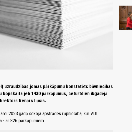
VDI) uzraudzības jomas pārkāpumu konstatēts būvniecības
 kopskaita jeb 1430 pārkāpumus, ceturtdien ikgadējā
direktors Renārs Lūsis.
rei 2023.gadā sekoja apstrādes rūpniecība, kur VDI
ba - ar 826 pārkāpumiem.