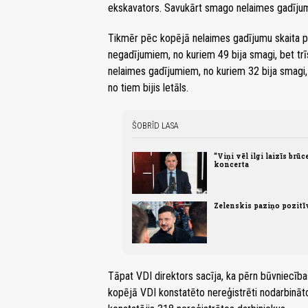
ekskavators. Savukārt smago nelaimes gadījum
Tikmēr pēc kopējā nelaimes gadījumu skaita pi
negadījumiem, no kuriem 49 bija smagi, bet trī
nelaimes gadījumiem, no kuriem 32 bija smagi, 
no tiem bijis letāls.
ŠOBRĪD LASA
“Viņi vēl ilgi laizīs brūc
koncerta
Zelenskis paziņo pozit
Tāpat VDI direktors sacīja, ka pērn būvniecība
kopējā VDI konstatēto nereģistrēti nodarbinā