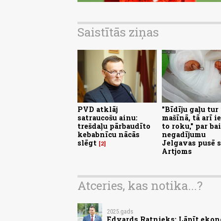
Saistītās ziņas
PVD atklāj
"Bīdīju gaļu tur
satraucošu ainu:
mašīnā, tā arī i
trešdaļu pārbaudīto
to roku," par ba
kebabnīcu nācās
negadījumu
slēgt
Jelgavas pusē s
2
Artjoms
Atceries, kas notika...?
2025.gads
Edvards Ratnieks: Lāpīt ekon