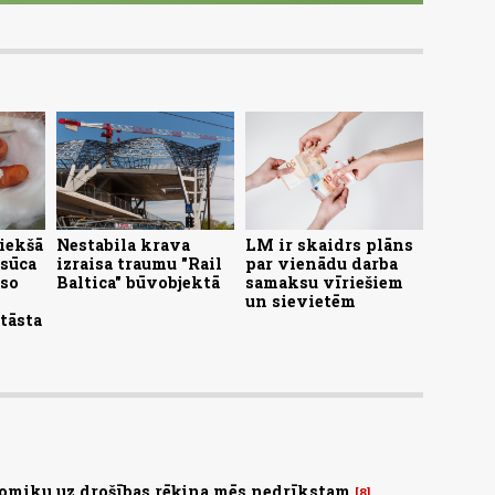
 iekšā
Nestabila krava
LM ir skaidrs plāns
esūca
izraisa traumu "Rail
par vienādu darba
iso
Baltica" būvobjektā
samaksu vīriešiem
un sievietēm
tāsta
omiku uz drošības rēķina mēs nedrīkstam
8