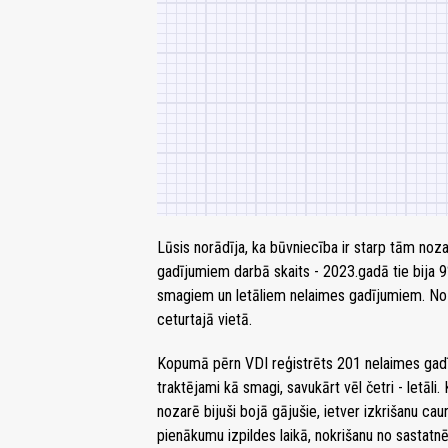
Lūsis norādīja, ka būvniecība ir starp tām noza
gadījumiem darbā skaits - 2023.gadā tie bija 
smagiem un letāliem nelaimes gadījumiem. Noz
ceturtajā vietā.
Kopumā pērn VDI reģistrēts 201 nelaimes gad
traktējami kā smagi, savukārt vēl četri - letāli
nozarē bijuši bojā gājušie, ietver izkrišanu ca
pienākumu izpildes laikā, nokrišanu no sastatn