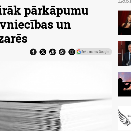
Las
airāk pārkāpumu
ūvniecības un
zarēs
Seko mums Google