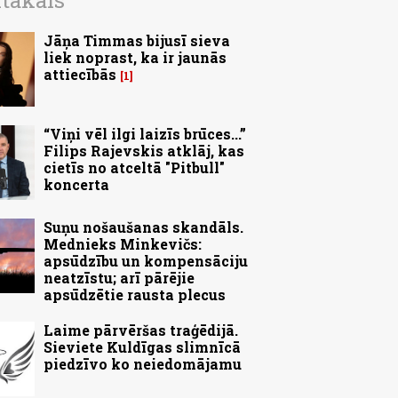
ītākais
Jāņa Timmas bijusī sieva
liek noprast, ka ir jaunās
attiecībās
1
“Viņi vēl ilgi laizīs brūces...”
Filips Rajevskis atklāj, kas
cietīs no atceltā "Pitbull"
koncerta
Suņu nošaušanas skandāls.
Mednieks Minkevičs:
apsūdzību un kompensāciju
neatzīstu; arī pārējie
apsūdzētie rausta plecus
Laime pārvēršas traģēdijā.
Sieviete Kuldīgas slimnīcā
piedzīvo ko neiedomājamu