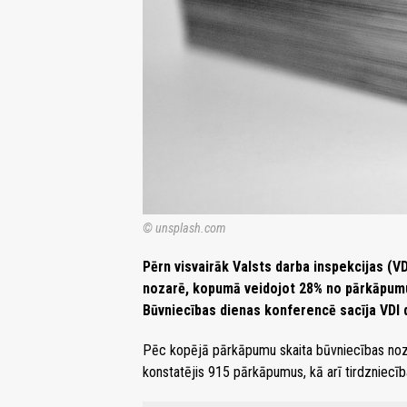
© unsplash.com
Pērn visvairāk Valsts darba inspekcijas (
nozarē, kopumā veidojot 28% no pārkāpumu
Būvniecības dienas konferencē sacīja VDI 
Pēc kopējā pārkāpumu skaita būvniecības noza
konstatējis 915 pārkāpumus, kā arī tirdzniecī