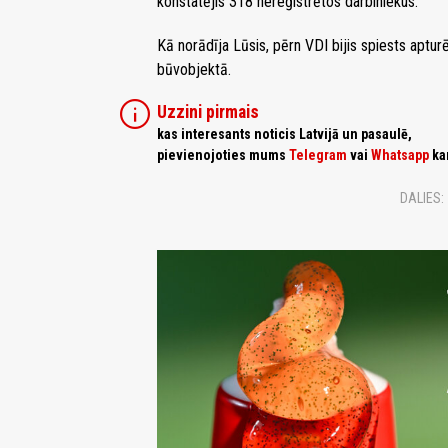
konstatējis 318 nereģistrētos darbiniekus.
Kā norādīja Lūsis, pērn VDI bijis spiests aptur
būvobjektā.
info
Uzzini pirmais
kas interesants noticis Latvijā un pasaulē,
pievienojoties mums
Telegram
vai
Whatsapp
ka
DALIES: