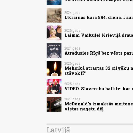
2024.gads
Ukrainas kara 894. diena. Jau
2025.gads
Laimai Vaikulei Krievijā drau
2024.gads
Atradusies Rīgā bez vēsts paz
2025.gads
Meksikā atrastas 32 cilvēku m
stāvoklī"
2025.gads
VIDEO. Slavenību ballīte: kas
2023.gads
McDonald's izmaksās meitenei
vistas nagetu dēļ
Latvijā