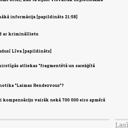
nākā informācija [papildināts 21:58]
d ar krimināllietu
udusī Līva [papildināts]
irstīgās atliekas "fragmentētā un sarežģītā
 notika "Laimas Rendezvous"?
 kompensāciju vairāk nekā 700 000 eiro apmērā
Las