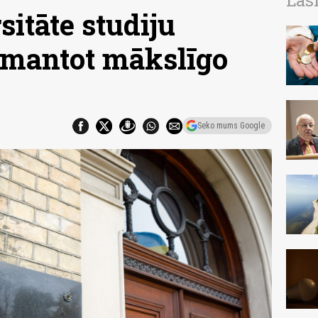
Las
sitāte studiju
zmantot mākslīgo
Seko mums Google