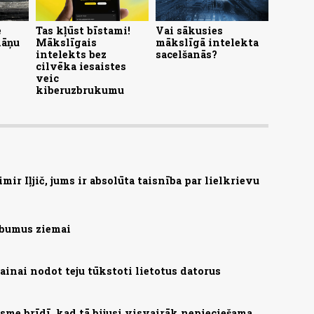
e
Tas kļūst bīstami!
Vai sākusies
kāņu
Mākslīgais
mākslīgā intelekta
intelekts bez
sacelšanās?
cilvēka iesaistes
veic
kiberuzbrukumu
ir Iļjič, jums ir absolūta taisnība par lielkrievu
abumus ziemai
ainai nodot teju tūkstoti lietotus datorus
me brīdī, kad tā bijusi visvairāk nepieciešama