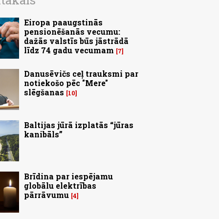
ītākais
Eiropa paaugstinās
pensionēšanās vecumu:
dažās valstīs būs jāstrādā
līdz 74 gadu vecumam
7
Danusēvičs ceļ trauksmi par
notiekošo pēc "Mere"
slēgšanas
10
Baltijas jūrā izplatās “jūras
kanibāls”
Brīdina par iespējamu
globālu elektrības
pārrāvumu
4