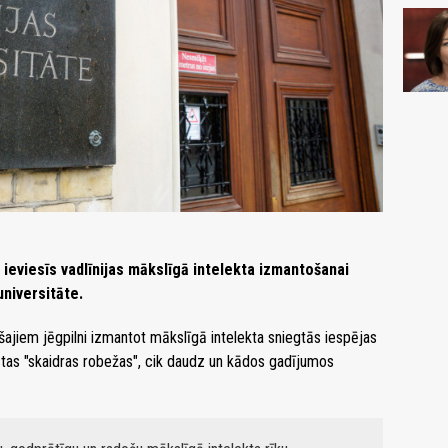
n ieviesīs vadlīnijas mākslīgā intelekta izmantošanai
niversitāte.
šajiem jēgpilni izmantot mākslīgā intelekta sniegtās iespējas
ustas "skaidras robežas", cik daudz un kādos gadījumos