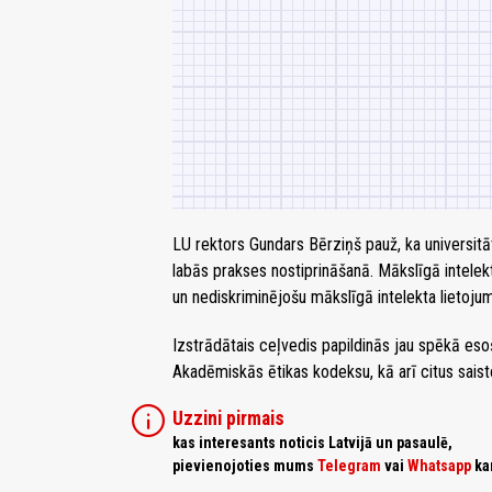
LU rektors Gundars Bērziņš pauž, ka universit
labās prakses nostiprināšanā. Mākslīgā intele
un nediskriminējošu mākslīgā intelekta lietoju
Izstrādātais ceļvedis papildinās jau spēkā e
Akadēmiskās ētikas kodeksu, kā arī citus sais
info
Uzzini pirmais
kas interesants noticis Latvijā un pasaulē,
pievienojoties mums
Telegram
vai
Whatsapp
ka