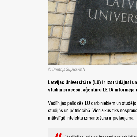
© Dmitrijs Suļžics/MN
Latvijas Universitāte (LU) ir izstrādājusi u
studiju procesā, aģentūru LETA informēja u
Vadlīnijas palīdzēs LU darbiniekiem un studējo
studijās un pētniecībā. Vienlaikus tiks nospra
mākslīgā intelekta izmantošana ir pieļaujama.