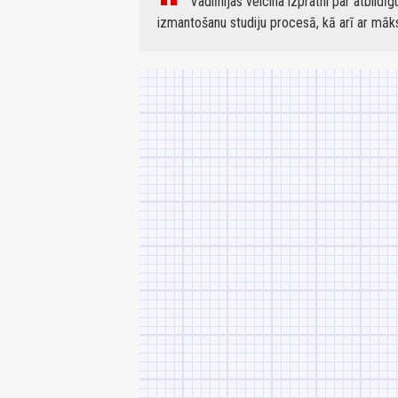
Vadlīnijas veicina izpratni par atbildī
izmantošanu studiju procesā, kā arī ar māks