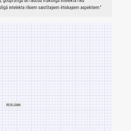
gu, godprātīgu un radošu mākslīgā intelekta rīku
līgā intelekta rīkiem saistītajiem ētiskajiem aspektiem.