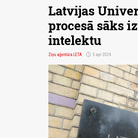
Latvijas Univer
procesā sāks i
intelektu
schedule
Ziņu aģentūra LETA
5.apr 2024