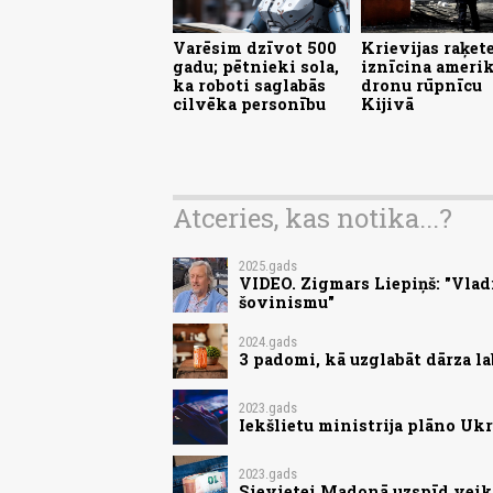
Varēsim dzīvot 500
Krievijas raķet
gadu; pētnieki sola,
iznīcina ameri
ka roboti saglabās
dronu rūpnīcu
cilvēka personību
Kijivā
Atceries, kas notika...?
2025.gads
VIDEO. Zigmars Liepiņš: "Vladim
šovinismu"
2024.gads
3 padomi, kā uzglabāt dārza l
2023.gads
Iekšlietu ministrija plāno Ukr
2023.gads
Sievietei Madonā uzspīd veiks