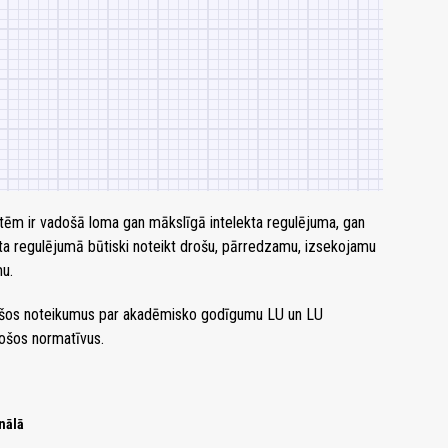
ātēm ir vadošā loma gan mākslīgā intelekta regulējuma, gan
kta regulējumā būtiski noteikt drošu, pārredzamu, izsekojamu
mu.
sošos noteikumus par akadēmisko godīgumu LU un LU
tošos normatīvus.
nālā