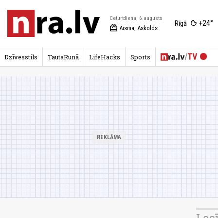
Ceturtdiena, 6.augusts
+24°
Rīgā
redeem
Aisma, Askolds
Dzīvesstils
TautaRunā
LifeHacks
Sports