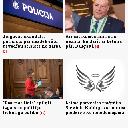
Jelgavas skandāls:
Arī satiksmes ministrs
policists par neadekvātu
nezina, ko darīt ar betona
uzvedību atlaists no darba
pāli Daugavā
4
1
“Rasimas lieta” spilgti
Laime pārvēršas traģēdijā.
izgaismo politiķu
Sieviete Kuldīgas slimnīcā
liekulīgo būtību
piedzīvo ko neiedomājamu
10