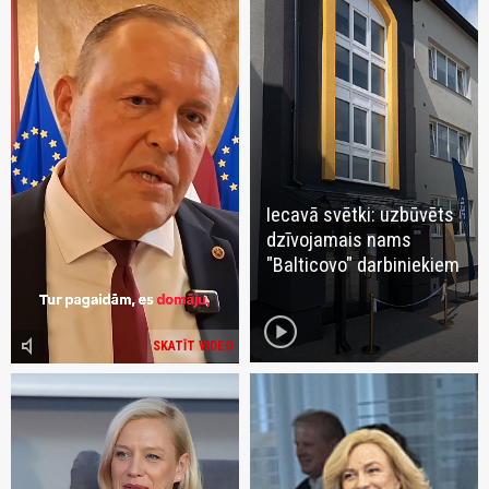
Iecavā svētki: uzbūvēts
dzīvojamais nams
"Balticovo" darbiniekiem
play_circle
volume_mute
SKATĪT VIDEO