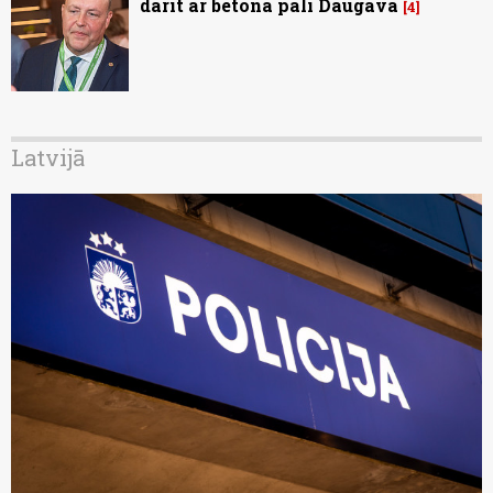
darīt ar betona pāli Daugavā
4
Latvijā