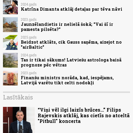
2024.gads
Katrīna Dimanta atklāj detaļas par tēva nāvi
2023.gads
Jaunzēlandietis ir nelielā šokā; "Vai šī ir
pamesta pilsēta?"
2025.gads
Beidzot atklāts, cik Gauss saņēma, aizejot no
"airBaltic"
2024.gads
Tas ir tikai sākums! Latviešu astrologa baisā
prognoze pēc vētras
2023.gads
Finanšu ministrs norāda, kad, iespējams,
Latvijā varētu tikt celti nodokļi
Lasītākais
“Viņi vēl ilgi laizīs brūces...” Filips
Rajevskis atklāj, kas cietīs no atceltā
"Pitbull" koncerta