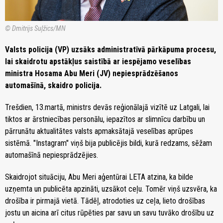
© Dmitrijs Suļžics/MN
Valsts policija (VP) uzsāks administratīvā pārkāpuma procesu,
lai skaidrotu apstākļus saistībā ar iespējamo veselības
ministra Hosama Abu Meri (JV) nepiesprādzēšanos
automašīnā, skaidro policija.
Trešdien, 13.martā, ministrs devās reģionālajā vizītē uz Latgali, lai
tiktos ar ārstniecības personālu, iepazītos ar slimnīcu darbību un
pārrunātu aktualitātes valsts apmaksātajā veselības aprūpes
sistēmā. "Instagram" viņš bija publicējis bildi, kurā redzams, sēžam
automašīnā nepiesprādzējies.
Skaidrojot situāciju, Abu Meri aģentūrai LETA atzina, ka bilde
uzņemta un publicēta apzināti, uzsākot ceļu. Tomēr viņš uzsvēra, ka
drošība ir pirmajā vietā. Tādēļ, atrodoties uz ceļa, lieto drošības
jostu un aicina arī citus rūpēties par savu un savu tuvāko drošību uz