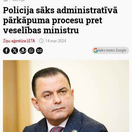
Policija sāks administratīvā
pārkāpuma procesu pret
veselības ministru
schedule
Ziņu aģentūra LETA
14.mar 2024
Seko mums Google