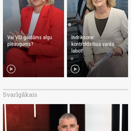
Vai VID gaidāms algu
Indriksone:
pieaugums?
kontroldarbus varēs
labot!
play_circle
play_circle
Svarīgākais