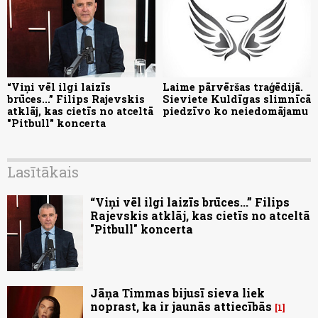
“Viņi vēl ilgi laizīs
Laime pārvēršas traģēdijā.
brūces...” Filips Rajevskis
Sieviete Kuldīgas slimnīcā
atklāj, kas cietīs no atceltā
piedzīvo ko neiedomājamu
"Pitbull" koncerta
Lasītākais
“Viņi vēl ilgi laizīs brūces...” Filips
Rajevskis atklāj, kas cietīs no atceltā
"Pitbull" koncerta
Jāņa Timmas bijusī sieva liek
noprast, ka ir jaunās attiecībās
1