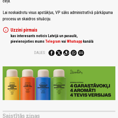
ceļa.
Lai noskaidrotu visus apstākļus, VP sāks administratīvā pārkāpuma
procesu un skaidros situāciju.
info
Uzzini pirmais
kas interesants noticis Latvijā un pasaulē,
pievienojoties mums
Telegram
vai
Whatsapp
kanālā
DALIES:
Saistītās ziņas