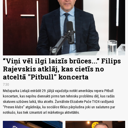
“Viņi vēl ilgi laizīs brūces...” Filips
Rajevskis atklāj, kas cietīs no
atceltā "Pitbull" koncerta
7:30
Mežaparka Lielajā estrādē 29. jūlijā vajadzēja notikt amerikāņu repera Pitbull
koncertam, kas nepilnu diennakti pirms tam tehnisku problēmu dēļ, kas radās
skatuves uzbūves laikā, tika atcelts. Žurnāliste Elizabete Puče TV24 raidījumā
“Preses klubs” atgādināja, ka sociālos tīklus pārpludina joki un sašutums par
notikušo, kas tiek izmantoti arī mārketinga aktivitātēs.