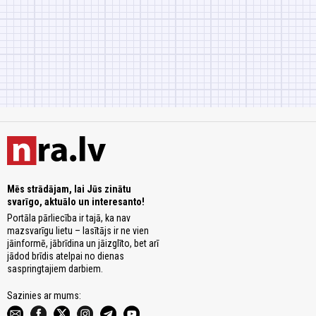
Mēs strādājam, lai Jūs zinātu
svarīgo, aktuālo un interesanto!
Portāla pārliecība ir tajā, ka nav
mazsvarīgu lietu – lasītājs ir ne vien
jāinformē, jābrīdina un jāizglīto, bet arī
jādod brīdis atelpai no dienas
saspringtajiem darbiem.
Sazinies ar mums: