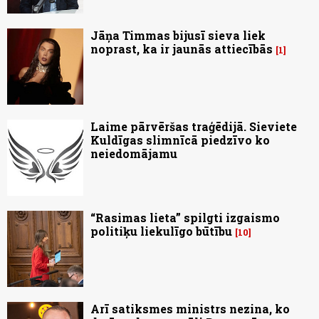
Jāņa Timmas bijusī sieva liek
noprast, ka ir jaunās attiecībās
1
Laime pārvēršas traģēdijā. Sieviete
Kuldīgas slimnīcā piedzīvo ko
neiedomājamu
“Rasimas lieta” spilgti izgaismo
politiķu liekulīgo būtību
10
Arī satiksmes ministrs nezina, ko