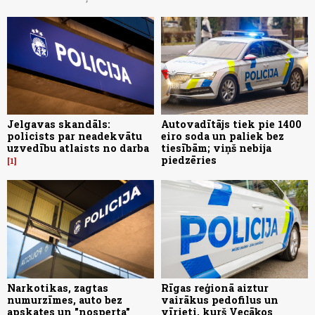
Jelgavas skandāls:
Autovadītājs tiek pie 1400
policists par neadekvātu
eiro soda un paliek bez
uzvedību atlaists no darba
tiesībām; viņš nebija
piedzēries
1
Narkotikas, zagtas
Rīgas reģionā aiztur
numurzīmes, auto bez
vairākus pedofilus un
apskates un "nosperta"
vīrieti, kurš Vecāķos