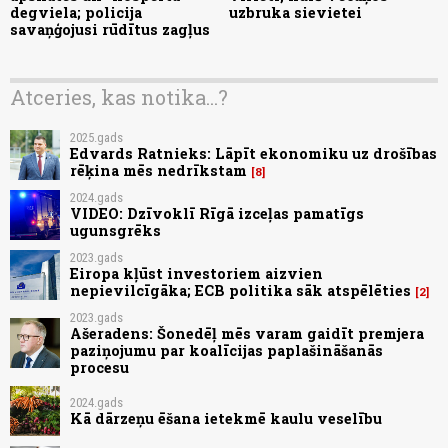
degviela; policija
uzbruka sievietei
savaņģojusi rūdītus zagļus
Atceries, kas notika...?
2025.gads
Edvards Ratnieks: Lāpīt ekonomiku uz drošības
rēķina mēs nedrīkstam
8
2024.gads
VIDEO: Dzīvoklī Rīgā izceļas pamatīgs
ugunsgrēks
2023.gads
Eiropa kļūst investoriem aizvien
nepievilcīgāka; ECB politika sāk atspēlēties
2
2023.gads
Ašeradens: Šonedēļ mēs varam gaidīt premjera
paziņojumu par koalīcijas paplašināšanās
procesu
2024.gads
Kā dārzeņu ēšana ietekmē kaulu veselību