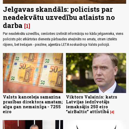
Jelgavas skandāls: policists par
neadekvātu uzvedību atlaists no
darba
1
Par neadekvātu uzvedību, cenšoties izvilināt informāciju no kāda jelgavnieka, viens
policists pēc atkārtotas dienesta pārbaudes atvaļināts no amata, otram izteikts
rājiens, bet trešajam - piezīme, aģentūra LETA noskaidroja Valsts policijā.
Valsts kanceleja samazina
Viktors Valainis: katrs
prasības direktora amatam;
Latvijas iedzīvotājs
alga gan nemainīga - 7255
iemaksājis 250 eiro
eiro
“airBaltic” attīstībā
4