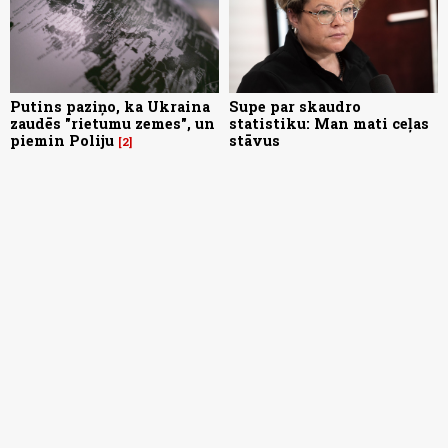
Putins paziņo, ka Ukraina
Supe par skaudro
zaudēs "rietumu zemes", un
statistiku: Man mati ceļas
piemin Poliju
stāvus
2