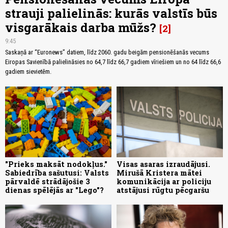
strauji palielinās: kurās valstīs būs
visgarākais darba mūžs?
2
9:45
Saskaņā ar “Euronews” datiem, līdz 2060. gadu beigām pensionēšanās vecums
Eiropas Savienībā palielināsies no 64,7 līdz 66,7 gadiem vīriešiem un no 64 līdz 66,6
gadiem sievietēm.
"Prieks maksāt nodokļus."
Visas asaras izraudājusi.
Sabiedrība sašutusi: Valsts
Mirušā Kristera mātei
pārvaldē strādājošie 3
komunikācija ar policiju
dienas spēlējās ar "Lego"?
atstājusi rūgtu pēcgaršu