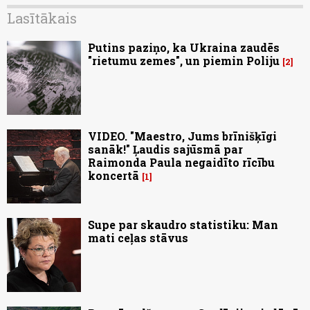
Lasītākais
Putins paziņo, ka Ukraina zaudēs
"rietumu zemes", un piemin Poliju
2
VIDEO. "Maestro, Jums brīnišķīgi
sanāk!" Ļaudis sajūsmā par
Raimonda Paula negaidīto rīcību
koncertā
1
Supe par skaudro statistiku: Man
mati ceļas stāvus