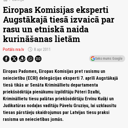
Eiropas Komisijas eksperti
Augstākajā tiesā izvaicā par
rasu un etniskā naida
kurināšanas lietām
schedule
Portāls nra.lv
8.apr 2011
Seko mums Google
Eiropas Padomes, Eiropas Komisijas pret rasismu un
neiecietību (ECRI) delegācijas eksperti 7. aprīlī Augstākajā
tiesā tikās ar Senāta Krimināllietu departamenta
priekšsēdētāja pienākumu izpildītāju Pēteri Dzalbi,
Krimināllietu tiesu palātas priekšsēdētāju Ervīnu Kušķi un
Judikatūras nodaļas vadītāju Pāvelu Gruziņu, lai uzklausītu
tiesas pārstāvju skaidrojumus par Latvijas tiesu praksi
rasisma un neiecietības jomās.