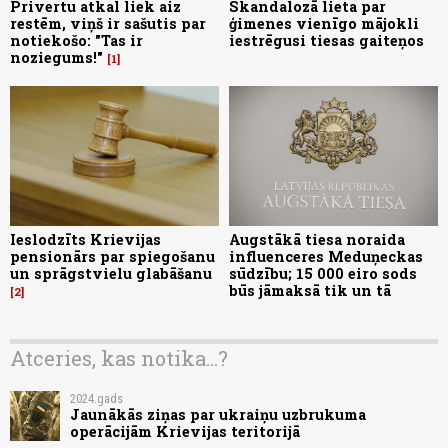
Privertu atkal liek aiz
Skandalozā lieta par
restēm, viņš ir sašutis par
ģimenes vienīgo mājokli
notiekošo: "Tas ir
iestrēgusi tiesas gaiteņos
noziegums!"
1
Ieslodzīts Krievijas
Augstākā tiesa noraida
pensionārs par spiegošanu
influenceres Meduņeckas
un sprāgstvielu glabāšanu
sūdzību; 15 000 eiro sods
būs jāmaksā tik un tā
2
Atceries, kas notika...?
2024.gads
Jaunākās ziņas par ukraiņu uzbrukuma
operācijām Krievijas teritorijā