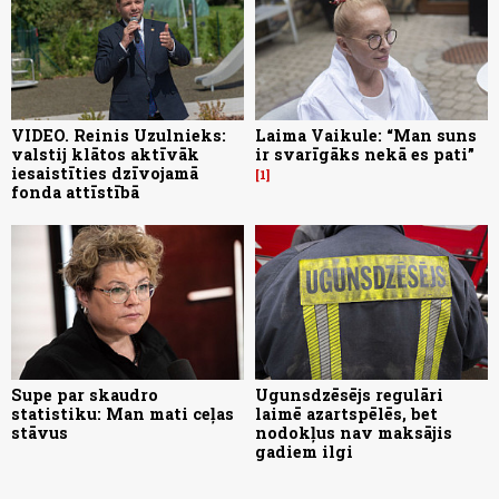
VIDEO. Reinis Uzulnieks:
Laima Vaikule: “Man suns
valstij klātos aktīvāk
ir svarīgāks nekā es pati”
iesaistīties dzīvojamā
1
fonda attīstībā
Supe par skaudro
Ugunsdzēsējs regulāri
statistiku: Man mati ceļas
laimē azartspēlēs, bet
stāvus
nodokļus nav maksājis
gadiem ilgi