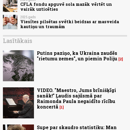
CFLA fondu apguvē sola mazāk vērtēt un
vairāk uzticēties
2025.gads
Viesītes pilsētas svētki beidzas ar masveida
kautiņu un traumām
Lasītākais
Putins paziņo, ka Ukraina zaudēs
"rietumu zemes", un piemin Poliju
2
VIDEO. "Maestro, Jums brīnišķīgi
sanāk!" Ļaudis sajūsmā par
Raimonda Paula negaidīto rīcību
koncertā
1
Supe par skaudro statistiku: Man