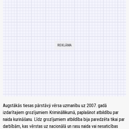
Augstākās tiesas pārstāvji vērsa uzmanību uz 2007. gadā
izdarītajiem grozījumiem Krimināllikumā, paplašinot atbildību par
naida kurināšanu. Līdz grozījumiem atbildība bija paredzēta tikai par
darbībām, kas vērstas uz nacionālā un rasu naida vai nesaticības