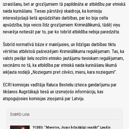
izraisīšanu, bet ar grozījumiem tā papildināta ar atbildību par etniskā
naida kurināšanu. Tiesas pārstāvji skaidroja, ka komisiju
interesējošajā lietā apsūdzētais darbības, par ko bija celta
apsūdzība, bija veicis līdz grozījumiem Krimināllikumā, tādēļ viņu
nevarēja notiesāt par to, par ko tobrīd atbildība nebija paredzēta.
Šobrīd normatīvā bāze ir mainījusies, un līdzīgas darbības tiktu
vērtētas atbilstoši pašreizējam Krimināllikuma regulējumam. Tas, ka
valsts piešķir lielu nozīmi etnisko jautājumu tiesiskam regulējumam,
secināms no tā, ka atbildība par etniskā naida kurināšanu likumā
iekļauta nodaļā „Noziegumi pret cilvēci, mieru, kara noziegumi”.
ECRI komisijas vadītāja Raluca Besteliu izteica gandarījumu par
tikšanos Augstākajā tiesā un izsmeļošo informāciju, kas
atspoguļosies komisijas ziņojumā par Latviju.
ŠOBRĪD LASA
VIDEO. "Maestro, Jums brīnišķīgi sanāk!" Ļaudis