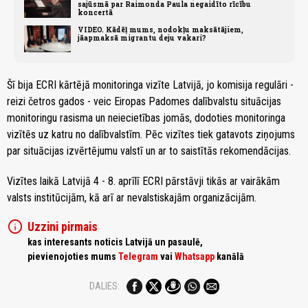
sajūsmā par Raimonda Paula negaidīto rīcību
koncertā
VIDEO. Kādēļ mums, nodokļu maksātājiem,
jāapmaksā migrantu deju vakari?
Šī bija ECRI kārtējā monitoringa vizīte Latvijā, jo komisija regulāri -
reizi četros gados - veic Eiropas Padomes dalībvalstu situācijas
monitoringu rasisma un neiecietības jomās, dodoties monitoringa
vizītēs uz katru no dalībvalstīm. Pēc vizītes tiek gatavots ziņojums
par situācijas izvērtējumu valstī un ar to saistītās rekomendācijas.
Vizītes laikā Latvijā 4 - 8. aprīlī ECRI pārstāvji tikās ar vairākām
valsts institūcijām, kā arī ar nevalstiskajām organizācijām.
info
Uzzini pirmais
kas interesants noticis Latvijā un pasaulē,
pievienojoties mums
Telegram
vai
Whatsapp
kanālā
DALIES: