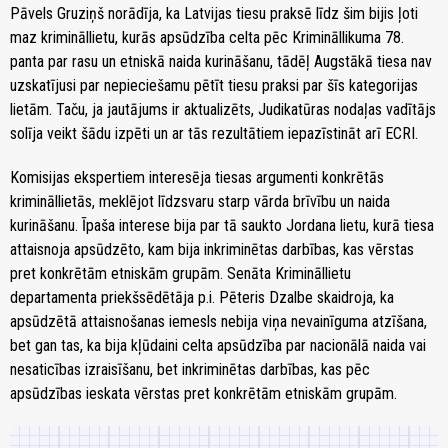
Pāvels Gruziņš norādīja, ka Latvijas tiesu praksē līdz šim bijis ļoti
maz krimināllietu, kurās apsūdzība celta pēc Krimināllikuma 78.
panta par rasu un etniskā naida kurināšanu, tādēļ Augstākā tiesa nav
uzskatījusi par nepieciešamu pētīt tiesu praksi par šīs kategorijas
lietām. Taču, ja jautājums ir aktualizēts, Judikatūras nodaļas vadītājs
solīja veikt šādu izpēti un ar tās rezultātiem iepazīstināt arī ECRI.
Komisijas ekspertiem interesēja tiesas argumenti konkrētās
krimināllietās, meklējot līdzsvaru starp vārda brīvību un naida
kurināšanu. Īpaša interese bija par tā saukto Jordana lietu, kurā tiesa
attaisnoja apsūdzēto, kam bija inkriminētas darbības, kas vērstas
pret konkrētām etniskām grupām. Senāta Krimināllietu
departamenta priekšsēdētāja p.i. Pēteris Dzalbe skaidroja, ka
apsūdzētā attaisnošanas iemesls nebija viņa nevainīguma atzīšana,
bet gan tas, ka bija kļūdaini celta apsūdzība par nacionālā naida vai
nesaticības izraisīšanu, bet inkriminētas darbības, kas pēc
apsūdzības ieskata vērstas pret konkrētām etniskām grupām.