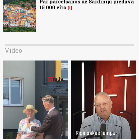
Par pārcelšanos uz Sardīniju piedāvā
15 000 eiro
1
Video
Rīgā sākas lampu