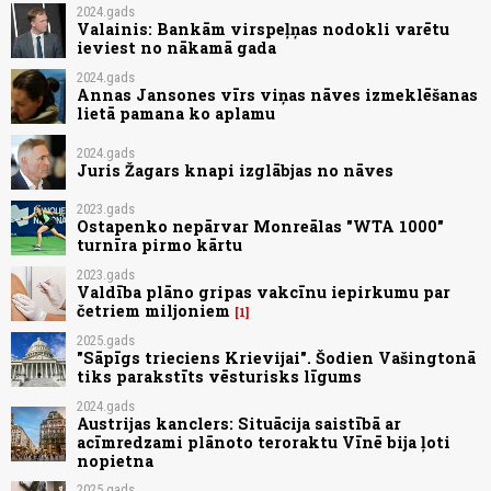
2024.gads
Valainis: Bankām virspeļņas nodokli varētu
ieviest no nākamā gada
2024.gads
Annas Jansones vīrs viņas nāves izmeklēšanas
lietā pamana ko aplamu
2024.gads
Juris Žagars knapi izglābjas no nāves
2023.gads
Ostapenko nepārvar Monreālas "WTA 1000"
turnīra pirmo kārtu
2023.gads
Valdība plāno gripas vakcīnu iepirkumu par
četriem miljoniem
1
2025.gads
"Sāpīgs trieciens Krievijai". Šodien Vašingtonā
tiks parakstīts vēsturisks līgums
2024.gads
Austrijas kanclers: Situācija saistībā ar
acīmredzami plānoto teroraktu Vīnē bija ļoti
nopietna
2025.gads