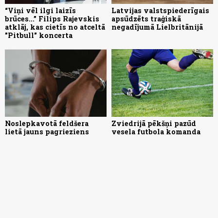
“Viņi vēl ilgi laizīs
Latvijas valstspiederīgais
brūces...” Filips Rajevskis
apsūdzēts traģiskā
atklāj, kas cietīs no atceltā
negadījumā Lielbritānijā
"Pitbull" koncerta
Noslepkavotā feldšera
Zviedrijā pēkšņi pazūd
lietā jauns pagrieziens
vesela futbola komanda