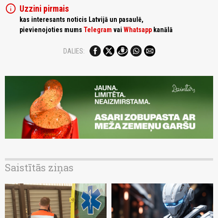
info
Uzzini pirmais
kas interesants noticis Latvijā un pasaulē,
pievienojoties mums
Telegram
vai
Whatsapp
kanālā
DALIES:
Saistītās ziņas