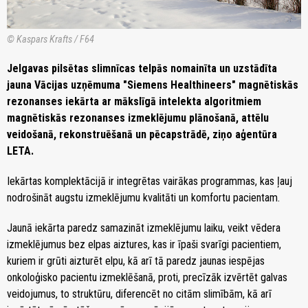
© Kaspars Krafts / F64
Jelgavas pilsētas slimnīcas telpās nomainīta un uzstādīta
jauna Vācijas uzņēmuma "Siemens Healthineers" magnētiskās
rezonanses iekārta ar mākslīgā intelekta algoritmiem
magnētiskās rezonanses izmeklējumu plānošanā, attēlu
veidošanā, rekonstruēšanā un pēcapstrādē, ziņo aģentūra
LETA.
Iekārtas komplektācijā ir integrētas vairākas programmas, kas ļauj
nodrošināt augstu izmeklējumu kvalitāti un komfortu pacientam.
Jaunā iekārta paredz samazināt izmeklējumu laiku, veikt vēdera
izmeklējumus bez elpas aiztures, kas ir īpaši svarīgi pacientiem,
kuriem ir grūti aizturēt elpu, kā arī tā paredz jaunas iespējas
onkoloģisko pacientu izmeklēšanā, proti, precīzāk izvērtēt galvas
veidojumus, to struktūru, diferencēt no citām slimībām, kā arī