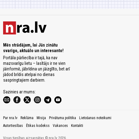
Mēs strādājam, lai Jūs zinātu
svarīgo, aktuālo un interesanto!
Portāla pārliecība ir tajā, ka nav
mazsvarīgu lietu – lasītājs ir ne vien
jāinformē, jābrīdina un jāizglīto, bet arī
jādod brīdis atelpai no dienas
saspringtajiem darbiem.
Sazinies ar mums:
Par nra.lv
Reklāma
Misija
Privātuma politika
Lietošanas noteikumi
Autortiesības
Ētikas kodekss
Vakances
Kontakti
Visas tiesības aizsargātas © nra.lv, 2026