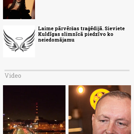
Laime pārvēršas traģēdijā. Sieviete
Kuldīgas slimnīcā piedzīvo ko
neiedomājamu
Video