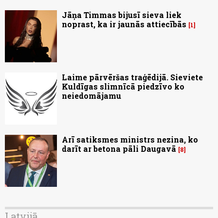
Jāņa Timmas bijusī sieva liek
noprast, ka ir jaunās attiecībās
1
Laime pārvēršas traģēdijā. Sieviete
Kuldīgas slimnīcā piedzīvo ko
neiedomājamu
Arī satiksmes ministrs nezina, ko
darīt ar betona pāli Daugavā
8
Latvijā