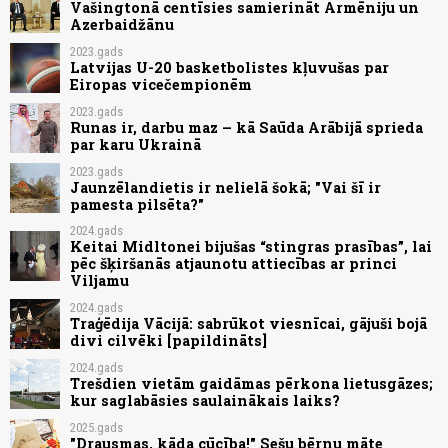
Vašingtonā centīsies samierināt Armēniju un
Azerbaidžānu
2023.gads
Latvijas U-20 basketbolistes kļuvušas par
Eiropas vicečempionēm
2023.gads
Runas ir, darbu maz – kā Saūda Arābijā sprieda
par karu Ukrainā
2023.gads
Jaunzēlandietis ir nelielā šokā; "Vai šī ir
pamesta pilsēta?"
2024.gads
Keitai Midltonei bijušas “stingras prasības”, lai
pēc šķiršanās atjaunotu attiecības ar princi
Viljamu
2024.gads
Traģēdija Vācijā: sabrūkot viesnīcai, gājuši bojā
divi cilvēki [papildināts]
2024.gads
Trešdien vietām gaidāmas pērkona lietusgāzes;
kur saglabāsies saulainākais laiks?
2025.gads
"Drausmas, kāda cūcība!" Sešu bērnu māte