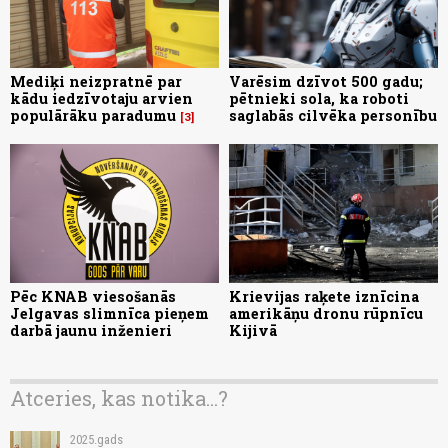
Mediķi neizpratnē par
Varēsim dzīvot 500 gadu;
kādu iedzīvotaju arvien
pētnieki sola, ka roboti
populārāku paradumu
saglabās cilvēka personību
3
Pēc KNAB viesošanās
Krievijas raķete iznīcina
Jelgavas slimnīca pieņem
amerikāņu dronu rūpnīcu
darbā jaunu inženieri
Kijivā
Atceries, kas notika...?
2025.gads