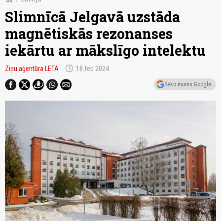
Slimnīcā Jelgavā uzstāda
magnētiskās rezonanses
iekārtu ar mākslīgo intelektu
schedule
Ziņu aģentūra LETA
18.feb 2024
Seko mums Google