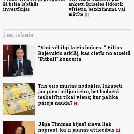
šā brīža labākās
anketu Briseles lidostā:
investīcijas
vīrietis, bezdzimuma vai
mātīte
1
Lasītākais
“Viņi vēl ilgi laizīs brūces...” Filips
Rajevskis atklāj, kas cietīs no atceltā
"Pitbull" koncerta
Trīs eiro muitas nodoklis. Iekasēti
jau pieci miljoni eiro, bet budžetā
ieskaitīts tikai viens; kur palika
pārējā nauda?
4
Jāņa Timmas bijusī sieva liek
noprast, ka ir jaunās attiecībās
1