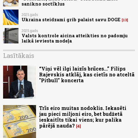
sanikno soctīklus
2025.gads
Ukraina steidzami grib palaist savu DOGE
13
2025.gads
Valsts kontrole aicina atteikties no padomju
laikā ieviesta modeļa
Lasītākais
“Viņi vēl ilgi laizīs brūces...” Filips
Rajevskis atklāj, kas cietīs no atceltā
"Pitbull" koncerta
Trīs eiro muitas nodoklis. Iekasēti
jau pieci miljoni eiro, bet budžetā
ieskaitīts tikai viens; kur palika
pārējā nauda?
4