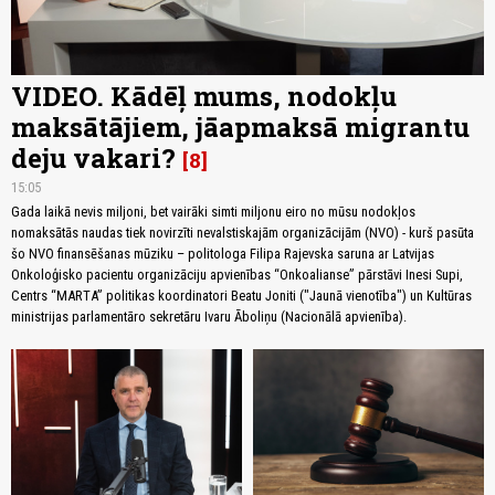
VIDEO. Kādēļ mums, nodokļu
maksātājiem, jāapmaksā migrantu
deju vakari?
8
15:05
Gada laikā nevis miljoni, bet vairāki simti miljonu eiro no mūsu nodokļos
nomaksātās naudas tiek novirzīti nevalstiskajām organizācijām (NVO) - kurš pasūta
šo NVO finansēšanas mūziku – politologa Filipa Rajevska saruna ar Latvijas
Onkoloģisko pacientu organizāciju apvienības “Onkoalianse” pārstāvi Inesi Supi,
Centrs “MARTA” politikas koordinatori Beatu Joniti ("Jaunā vienotība") un Kultūras
ministrijas parlamentāro sekretāru Ivaru Āboliņu (Nacionālā apvienība).