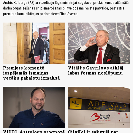
Andris Kulbergs (AS) ar rezolūciju lūgs ministrijai sagatavot priekšlikumus attālinātā
darba organizēšanas un piemērošanas pilnveidošanai valsts pārvaldē, pastāstīja
premjera komunikācijas padomniece Elīna Šverna.
Premjers komentē
Vitālijs Gavrilovs atklāj
iespējamās izmaiņas
labas formas noslēpumu
vecāku pabalstu izmaksā
VIDEO. Astrologs prognozē
Cilvēki ir sašutuši par