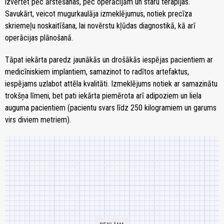
izvērtēt pēc ārstēšanas, pēc operācijām un staru terapijas.
Savukārt, veicot mugurkaulāja izmeklējumus, notiek precīza
skriemeļu noskaitīšana, lai novērstu kļūdas diagnostikā, kā arī
operācijas plānošanā.
Tāpat iekārta paredz jaunākās un drošākās iespējas pacientiem ar
medicīniskiem implantiem, samazinot to radītos artefaktus,
iespējams uzlabot attēla kvalitāti. Izmeklējums notiek ar samazinātu
trokšņa līmeni, bet pati iekārta piemērota arī adipoziem un liela
auguma pacientiem (pacientu svars līdz 250 kilogramiem un garums
virs diviem metriem).