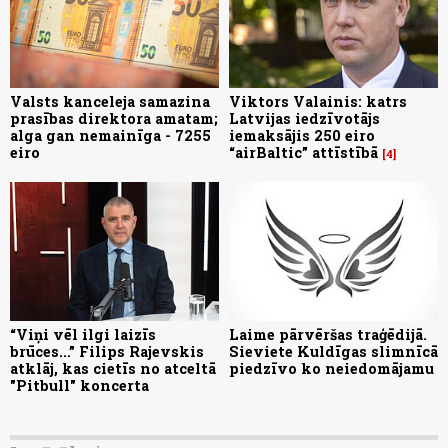
Valsts kanceleja samazina
Viktors Valainis: katrs
prasības direktora amatam;
Latvijas iedzīvotājs
alga gan nemainīga - 7255
iemaksājis 250 eiro
eiro
“airBaltic” attīstībā
4
“Viņi vēl ilgi laizīs
Laime pārvēršas traģēdijā.
brūces...” Filips Rajevskis
Sieviete Kuldīgas slimnīcā
atklāj, kas cietīs no atceltā
piedzīvo ko neiedomājamu
"Pitbull" koncerta