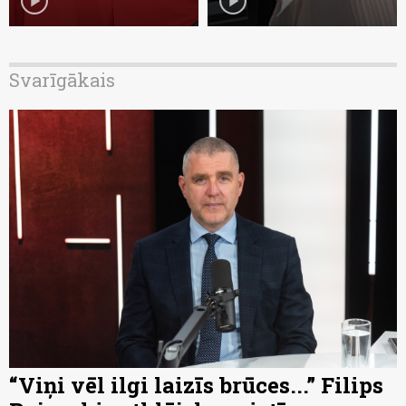
play_circle
play_circle
Svarīgākais
“Viņi vēl ilgi laizīs brūces...” Filips