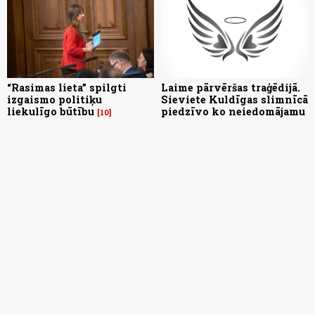
“Rasimas lieta” spilgti
Laime pārvēršas traģēdijā.
izgaismo politiķu
Sieviete Kuldīgas slimnīcā
liekulīgo būtību
piedzīvo ko neiedomājamu
10