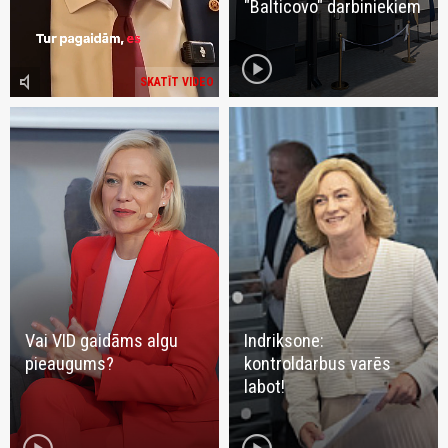
"Balticovo" darbiniekiem
play_circle
volume_mute
SKATĪT VIDEO
Vai VID gaidāms algu
Indriksone:
pieaugums?
kontroldarbus varēs
labot!