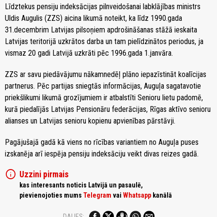
Līdztekus pensiju indeksācijas pilnveidošanai labklājības ministrs
Uldis Augulis (ZZS) aicina likumā noteikt, ka līdz 1990.gada
31.decembrim Latvijas pilsoņiem apdrošināšanas stāžā ieskaita
Latvijas teritorijā uzkrātos darba un tam pielīdzinātos periodus, ja
vismaz 20 gadi Latvijā uzkrāti pēc 1996.gada 1.janvāra.
ZZS ar savu piedāvājumu nākamnedēļ plāno iepazīstināt koalīcijas
partnerus. Pēc partijas sniegtās informācijas, Auguļa sagatavotie
priekšlikumi likumā grozījumiem ir atbalstīti Senioru lietu padomē,
kurā piedalījās Latvijas Pensionāru federācijas, Rīgas aktīvo senioru
alianses un Latvijas senioru kopienu apvienības pārstāvji.
Pagājušajā gadā kā viens no rīcības variantiem no Auguļa puses
izskanēja arī iespēja pensiju indeksāciju veikt divas reizes gadā.
info
Uzzini pirmais
kas interesants noticis Latvijā un pasaulē,
pievienojoties mums
Telegram
vai
Whatsapp
kanālā
DALIES: