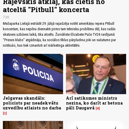
Rajevskis atklāj, kas cietīs no
atceltā "Pitbull" koncerta
7:30
Mežaparka Lielajā estrādē 29. jūlijā vajadzēja notikt amerikāņu repera Pitbull
koncertam, kas nepilnu diennakti pirms tam tehnisku problēmu dēļ, kas radās
skatuves uzbūves laikā, tika atcelts. Žurnāliste Elizabete Puče TV24 raidījumā
“Preses klubs” atgādināja, ka sociālos tīklus pārpludina joki un sašutums par
notikušo, kas tiek izmantoti arī mārketinga aktivitātēs.
Jelgavas skandāls:
Arī satiksmes ministrs
policists par neadekvātu
nezina, ko darīt ar betona
uzvedību atlaists no darba
pāli Daugavā
4
1