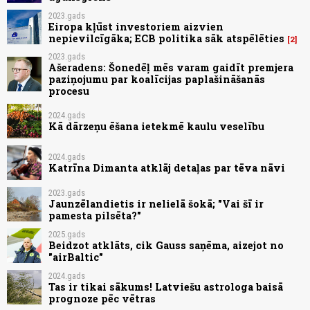
2023.gads
Eiropa kļūst investoriem aizvien
nepievilcīgāka; ECB politika sāk atspēlēties
2
2023.gads
Ašeradens: Šonedēļ mēs varam gaidīt premjera
paziņojumu par koalīcijas paplašināšanās
procesu
2024.gads
Kā dārzeņu ēšana ietekmē kaulu veselību
2024.gads
Katrīna Dimanta atklāj detaļas par tēva nāvi
2023.gads
Jaunzēlandietis ir nelielā šokā; "Vai šī ir
pamesta pilsēta?"
2025.gads
Beidzot atklāts, cik Gauss saņēma, aizejot no
"airBaltic"
2024.gads
Tas ir tikai sākums! Latviešu astrologa baisā
prognoze pēc vētras