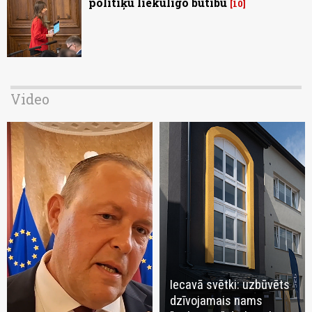
politiķu liekulīgo būtību
10
Video
Iecavā svētki: uzbūvēts
dzīvojamais nams