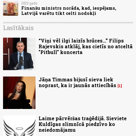
2023.gads
Finanšu ministrs norāda, kad, iespējams,
Latvijā varētu tikt celti nodokļi
Lasītākais
“Viņi vēl ilgi laizīs brūces...” Filips
Rajevskis atklāj, kas cietīs no atceltā
"Pitbull" koncerta
Jāņa Timmas bijusī sieva liek
noprast, ka ir jaunās attiecībās
1
Laime pārvēršas traģēdijā. Sieviete
Kuldīgas slimnīcā piedzīvo ko
neiedomājamu