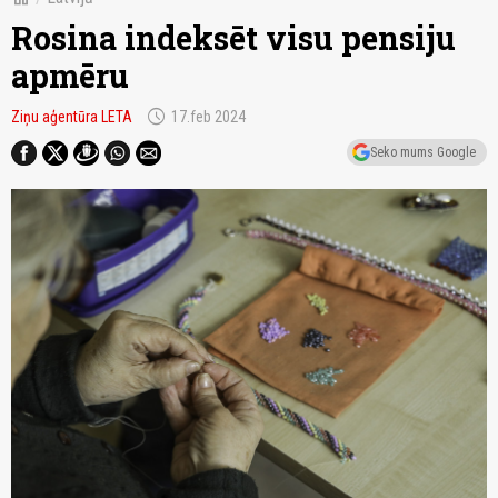
Rosina indeksēt visu pensiju
apmēru
schedule
Ziņu aģentūra LETA
17.feb 2024
Seko mums Google