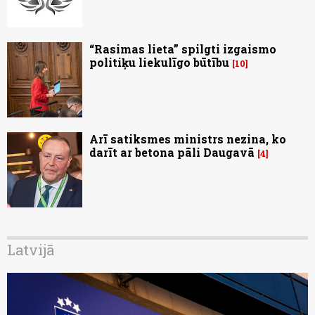
“Rasimas lieta” spilgti izgaismo
politiķu liekulīgo būtību
10
Arī satiksmes ministrs nezina, ko
darīt ar betona pāli Daugavā
4
Latvijā