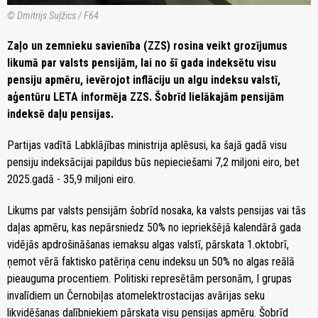
© Dmitrijs Suļžics / F64
Zaļo un zemnieku savienība (ZZS) rosina veikt grozījumus
likumā par valsts pensijām, lai no šī gada indeksētu visu
pensiju apmēru, ievērojot inflāciju un algu indeksu valstī,
aģentūru LETA informēja ZZS. Šobrīd lielākajām pensijām
indeksē daļu pensijas.
Partijas vadītā Labklājības ministrija aplēsusi, ka šajā gadā visu
pensiju indeksācijai papildus būs nepieciešami 7,2 miljoni eiro, bet
2025.gadā - 35,9 miljoni eiro.
Likums par valsts pensijām šobrīd nosaka, ka valsts pensijas vai tās
daļas apmēru, kas nepārsniedz 50% no iepriekšējā kalendārā gada
vidējās apdrošināšanas iemaksu algas valstī, pārskata 1.oktobrī,
ņemot vērā faktisko patēriņa cenu indeksu un 50% no algas reālā
pieauguma procentiem. Politiski represētām personām, I grupas
invalīdiem un Černobiļas atomelektrostacijas avārijas seku
likvidēšanas dalībniekiem pārskata visu pensijas apmēru. Šobrīd