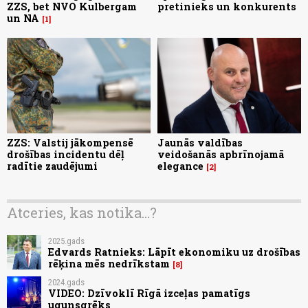
ZZS, bet NVO Kulbergam
pretinieks un konkurents
un NA
1
ZZS: Valstij jākompensē
Jaunās valdības
drošības incidentu dēļ
veidošanās apbrīnojamā
radītie zaudējumi
elegance
2
Atceries, kas notika...?
2025.gads
Edvards Ratnieks: Lāpīt ekonomiku uz drošības
rēķina mēs nedrīkstam
8
2024.gads
VIDEO: Dzīvoklī Rīgā izceļas pamatīgs
ugunsgrēks