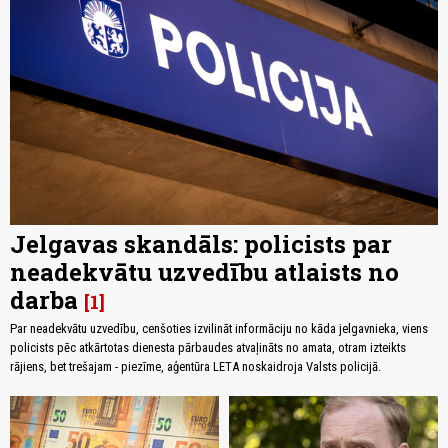
Jelgavas skandāls: policists par
neadekvātu uzvedību atlaists no
darba
1
Par neadekvātu uzvedību, cenšoties izvilināt informāciju no kāda jelgavnieka, viens
policists pēc atkārtotas dienesta pārbaudes atvaļināts no amata, otram izteikts
rājiens, bet trešajam - piezīme, aģentūra LETA noskaidroja Valsts policijā.