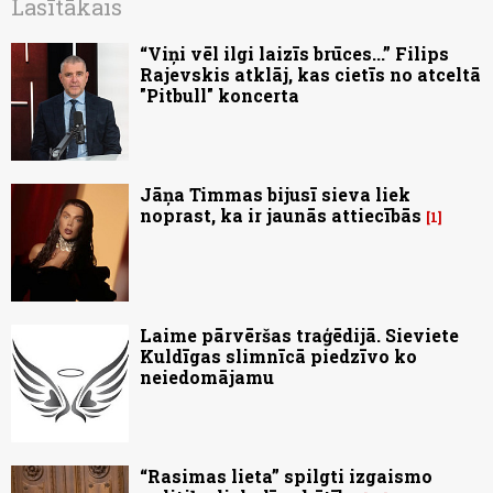
Lasītākais
“Viņi vēl ilgi laizīs brūces...” Filips
Rajevskis atklāj, kas cietīs no atceltā
"Pitbull" koncerta
Jāņa Timmas bijusī sieva liek
noprast, ka ir jaunās attiecībās
1
Laime pārvēršas traģēdijā. Sieviete
Kuldīgas slimnīcā piedzīvo ko
neiedomājamu
“Rasimas lieta” spilgti izgaismo