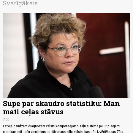
Svarīgākais
Supe par skaudro statistiku: Man
mati ceļas stāvus
7:00
Latvijā daudzām diagnozēm valsts kompensējamo zāļu sistēmā jau ir pieejami
medikamenti, taču vienlaikus pastāv plašs zāļu klāsts, kas pēc izvērtēšanas Zāļu