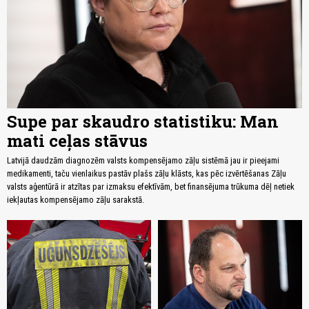
Supe par skaudro statistiku: Man
mati ceļas stāvus
Latvijā daudzām diagnozēm valsts kompensējamo zāļu sistēmā jau ir pieejami
medikamenti, taču vienlaikus pastāv plašs zāļu klāsts, kas pēc izvērtēšanas Zāļu
valsts aģentūrā ir atzītas par izmaksu efektīvām, bet finansējuma trūkuma dēļ netiek
iekļautas kompensējamo zāļu sarakstā.