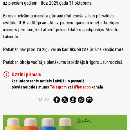
uz pieciem gadiem - līdz 2025.gada 31.oktobrim.
Birojs ir iekšlietu ministra pārraudzībā esoša valsts pārvaldes
iestāde. IDB vadītāju amatā uz pieciem gadiem ieceļ attiecīgais
ministrs pēc tam, kad attiecīgo kandidatūru apstiprinājis Ministru
kabinets.
Patlaban nav precīzu ziņu vai un kad tiks virzīta Grišina kandidatūra.
Patlaban biroja vadītāja pienākumu izpildītājs ir Igors Jaunrodziņš.
info
Uzzini pirmais
kas interesants noticis Latvijā un pasaulē,
pievienojoties mums
Telegram
vai
Whatsapp
kanālā
DALIES: