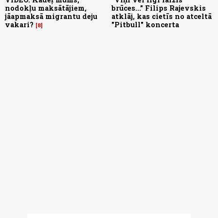
nodokļu maksātājiem,
brūces...” Filips Rajevskis
jāapmaksā migrantu deju
atklāj, kas cietīs no atceltā
vakari?
"Pitbull" koncerta
8