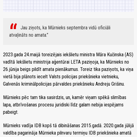
Jau ziņots, ka Mūrnieks septembra vidū oficiāli
atvaļināts no amata.
2023.gada 24.maijā toreizējais iekšlietu ministra Māra Kučinska (AS)
vadītā Iekšlietu ministrija aģentūrai LETA paziņoja, ka Mūrnieks no
26.jūnija beigs pildīt amata pienākumus. Toreiz tika paziņots, ka viņa
vietā bija plānots iecelt Valsts policijas priekšnieka vietnieku,
Galvenās kriminālpolicijas pārvaldes priekšnieku Andreju Grišinu.
Mūrnieks pēc tam tika sasirdzis, un, kamēr viņam spēkā slimības
lapa, atbrīvošanas procesu juridiski līdz galam nebija iespējams
pabeigt.
Mūrnieks vadīja IDB kopš tā dibināšanas 2015.gadā. 2020.gada jūlijā
valdība pagarināja Mūrnieka pilnvaru termiņu IDB priekšnieka amatā