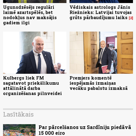
Ugunsdzēsējs regulāri
Vēdiskais astrologs Jānis
laimē azartspēlēs, bet
Riežnieks: Latvijai tuvojas
nodokļus nav maksājis
grūts pārbaudījumu laiks
2
gadiem ilgi
Kulbergs liek FM
Premjers komentē
sagatavot priekšlikumu
iespējamās izmaiņas
attālinātā darba
vecāku pabalstu izmaksā
organizēšanas pilnveidei
Lasītākais
Par pārcelšanos uz Sardīniju piedāvā
15 000 eiro