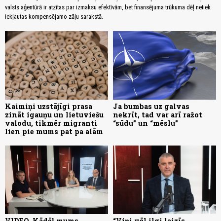
valsts aģentūrā ir atzītas par izmaksu efektīvām, bet finansējuma trūkuma dēļ netiek
iekļautas kompensējamo zāļu sarakstā.
Kaimiņi uzstājīgi prasa
Ja bumbas uz galvas
zināt igauņu un lietuviešu
nekrīt, tad var arī ražot
valodu, tikmēr migranti
“sūdu” un “mēslu”
lien pie mums pat pa alām
VIDEO. Kādēļ mums,
“Viņi vēl ilgi laizīs