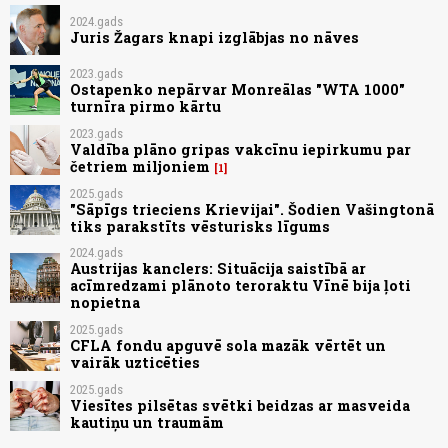
2024.gads
Juris Žagars knapi izglābjas no nāves
2023.gads
Ostapenko nepārvar Monreālas "WTA 1000"
turnīra pirmo kārtu
2023.gads
Valdība plāno gripas vakcīnu iepirkumu par
četriem miljoniem
1
2025.gads
"Sāpīgs trieciens Krievijai". Šodien Vašingtonā
tiks parakstīts vēsturisks līgums
2024.gads
Austrijas kanclers: Situācija saistībā ar
acīmredzami plānoto teroraktu Vīnē bija ļoti
nopietna
2025.gads
CFLA fondu apguvē sola mazāk vērtēt un
vairāk uzticēties
2025.gads
Viesītes pilsētas svētki beidzas ar masveida
kautiņu un traumām