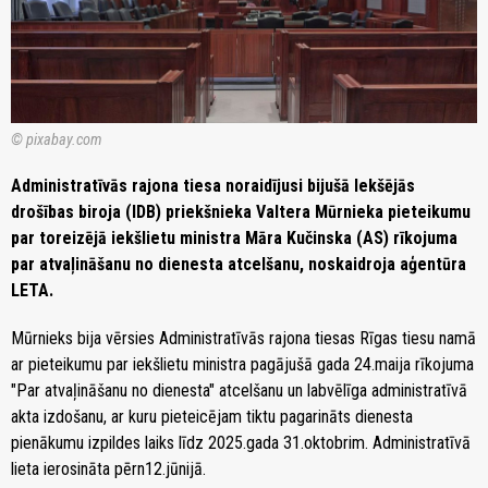
© pixabay.com
Administratīvās rajona tiesa noraidījusi bijušā Iekšējās
drošības biroja (IDB) priekšnieka Valtera Mūrnieka pieteikumu
par toreizējā iekšlietu ministra Māra Kučinska (AS) rīkojuma
par atvaļināšanu no dienesta atcelšanu, noskaidroja aģentūra
LETA.
Mūrnieks bija vērsies Administratīvās rajona tiesas Rīgas tiesu namā
ar pieteikumu par iekšlietu ministra pagājušā gada 24.maija rīkojuma
"Par atvaļināšanu no dienesta" atcelšanu un labvēlīga administratīvā
akta izdošanu, ar kuru pieteicējam tiktu pagarināts dienesta
pienākumu izpildes laiks līdz 2025.gada 31.oktobrim. Administratīvā
lieta ierosināta pērn12.jūnijā.