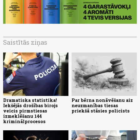
Saistītās ziņas
Dramatiska statistika!
Par bērna nonāvēšanu aiz
Iekšējās drošības birojs
neuzmanības tiesas
veicis pirmstiesas
priekšā stāsies policists
izmeklēšanu 144
kriminālprocesos