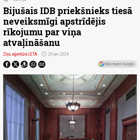
Bijušais IDB priekšnieks tiesā
neveiksmīgi apstrīdējis
rīkojumu par viņa
atvaļināšanu
schedule
Ziņu aģentūra LETA
29.jan 2024
Seko mums Google