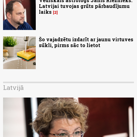
Vēdiskais astrologs Jānis Riežnieks:
Latvijai tuvojas grūts pārbaudījumu
laiks
2
Šo vajadzētu izdarīt ar jaunu virtuves
sūkli, pirms sāc to lietot
Latvijā