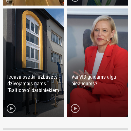
volume_mute
Iecavā svētki: uzbūvēts
Vai VID gaidāms algu
dzīvojamais nams
pieaugums?
"Balticovo" darbiniekiem
play_circle
play_circle