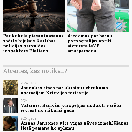
Par kukuļa piesavināšanos
Aizdomās par bērnu
sodīts bijušais Kārtības
pornogrāfijas apriti
policijas pārvaldes
aizturēta IeVP
inspektors Plētiens
amatpersona
Atceries, kas notika...?
2024.gads
Jaunākās ziņas par ukraiņu uzbrukuma
operācijām Krievijas teritorijā
2024.gads
Valainis: Bankām virspeļņas nodokli varētu
ieviest no nākamā gada
2024.gads
Annas Jansones vīrs viņas nāves izmeklēšanas
lietā pamana ko aplamu