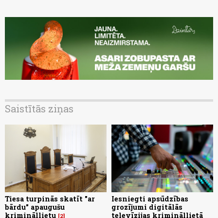
Saistītās ziņas
Tiesa turpinās skatīt "ar
Iesniegti apsūdzības
bārdu" apaugušu
grozījumi digitālās
krimināllietu
televīzijas krimināllietā
2