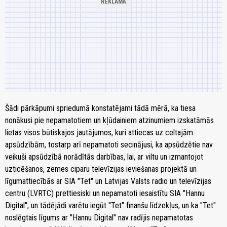
Šādi pārkāpumi spriedumā konstatējami tādā mērā, ka tiesa
nonākusi pie nepamatotiem un kļūdainiem atzinumiem izskatāmās
lietas visos būtiskajos jautājumos, kuri attiecas uz celtajām
apsūdzībām, tostarp arī nepamatoti secinājusi, ka apsūdzētie nav
veikuši apsūdzībā norādītās darbības, lai, ar viltu un izmantojot
uzticēšanos, zemes ciparu televīzijas ieviešanas projektā un
līgumattiecībās ar SIA "Tet" un Latvijas Valsts radio un televīzijas
centru (LVRTC) prettiesiski un nepamatoti iesaistītu SIA "Hannu
Digital", un tādējādi varētu iegūt "Tet" finanšu līdzekļus, un ka "Tet"
noslēgtais līgums ar "Hannu Digital" nav radījis nepamatotas