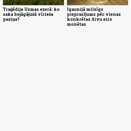
Traģēdija Usmas ezerā: ko
Igaunijā milzīgs
saka bojāgājušā vīrieša
pieprasījums pēc vienas
paziņa?
konkrētas divu eiro
monētas