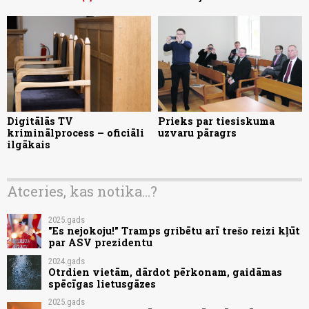
Digitālās TV
Prieks par tiesiskuma
kriminālprocess – oficiāli
uzvaru pāragrs
ilgākais
Atceries, kas notika...?
2025.gads
"Es nejokoju!" Tramps gribētu arī trešo reizi kļūt
par ASV prezidentu
2024.gads
Otrdien vietām, dārdot pērkonam, gaidāmas
spēcīgas lietusgāzes
2025.gads