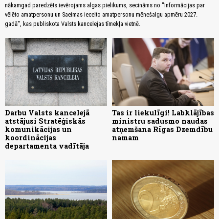
nākamgad paredzēts ievērojams algas pielikums, secināms no "Informācijas par
vēlēto amatpersonu un Saeimas iecelto amatpersonu mēnešalgu apmēru 2027.
gadā", kas publiskota Valsts kancelejas tīmekļa vietnē.
Darbu Valsts kancelejā
Tas ir liekulīgi! Labklājības
atstājusi Stratēģiskās
ministru sadusmo naudas
komunikācijas un
atņemšana Rīgas Dzemdību
koordinācijas
namam
departamenta vadītāja