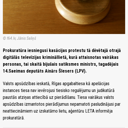
© f64.lv, Jānis Saliņš
Prokuratūra iesniegusi kasācijas protestu tā dēvētajā otrajā
digitālās televīzijas krimināllietā, kurā attaisnotas vairākas
personas, tai skaitā bijušais satiksmes ministrs, tagadējais
14.Saeimas deputāts Ainārs Šlesers (LPV).
Valsts apsūdzības ieskatā, Rīgas apgabaltiesa kā apelācijas
instances tiesa nav ievērojusi tiesisko regulējumu un judikatūrā
paustās atziņas attiecībā uz pierādīšanu. Tiesa vairākus valsts
apsūdzības izmantotos pierādījumus nepamatoti pasludinājusi par
neattiecināmiem uz izskatāmo lietu, aģentūru LETA informēja
prokuratūrā.