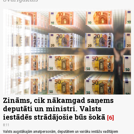
Zināms, cik nākamgad saņems
deputāti un ministri. Valsts
iestādēs strādājošie būs šokā
6
8:11
Valsts augstākajām amatpersonām, deputātiem un vairāku iestāžu vadītājiem