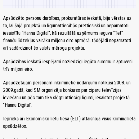
Apsūdzēto personu darbības, prokuratūras ieskatā, bija vērstas uz
to, lai šajā projektā un līgumattiecībās prettiesiski un nepamatoti
iesaistītu "Hannu Digital", kā rezultātā uzņēmums ieguva "Tet"
finanšu līdzekļus vairāku miljonu eiro apmērā, tādējādi nepamatoti
arī sadārdzinot šo valsts mēroga projektu.
Apsūdzības ieskatā iespējami noziedzīgi iegūto summu ir aptuveni
trīs miljoni eiro.
Apsūdzētajām personām inkriminētie nodarījumi notikuši 2008. un
2009.gadā, kad SM organizēja konkurss par ciparu televīzijas
ieviešanu un pēc tam tika slēgti attiecīgi līgumi, iesaistot projektā
"Hannu Digital".
Iepriekš arī Ekonomisko lietu tiesa (ELT) attaisnoja visus krimināllieta
apsūdzētos.