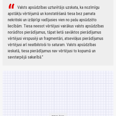
Valsts apsūdzības uzturētājs uzskata, ka nozīmīgu
apstākļu vērtējumā un konstatēšanā tiesa bez pamata
nekritiski un izšķirīgi vadījusies vien no pašu apsūdzēto
liecībām. Tiesa neesot vērtējusi vairākus valsts apsūdzības
norādītos pierādījumus, tāpat lietā savāktos pierādījumus
vērtējusi virspusēji un fragmentāri, atsevišķus pierādījumus
vērtējusi arī neatbilstoši to saturam. Valsts apsūdzības
ieskatā, tiesa pierādījumus nav vērtējusi to kopumā un
savstarpējā sakarībā.