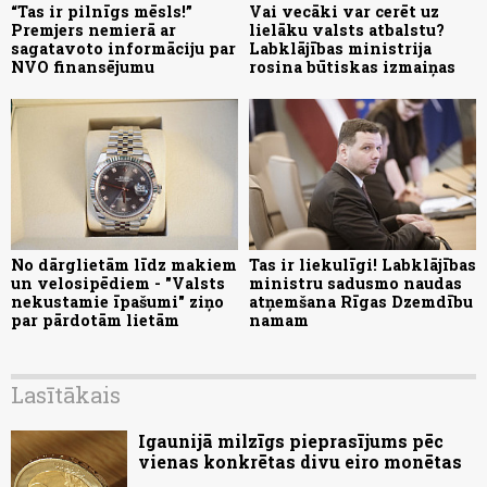
“Tas ir pilnīgs mēsls!”
Vai vecāki var cerēt uz
Premjers nemierā ar
lielāku valsts atbalstu?
sagatavoto informāciju par
Labklājības ministrija
NVO finansējumu
rosina būtiskas izmaiņas
No dārglietām līdz makiem
Tas ir liekulīgi! Labklājības
un velosipēdiem - "Valsts
ministru sadusmo naudas
nekustamie īpašumi" ziņo
atņemšana Rīgas Dzemdību
par pārdotām lietām
namam
Lasītākais
Igaunijā milzīgs pieprasījums pēc
vienas konkrētas divu eiro monētas