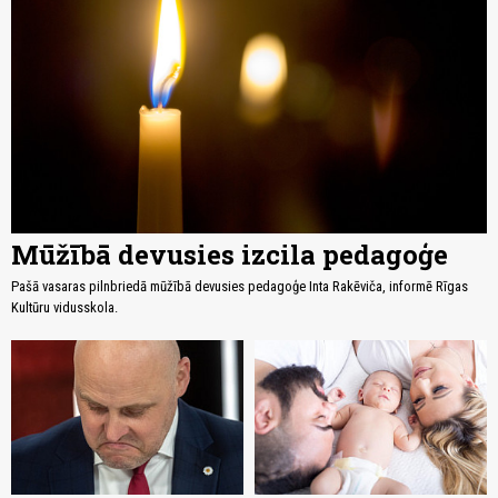
Mūžībā devusies izcila pedagoģe
Pašā vasaras pilnbriedā mūžībā devusies pedagoģe Inta Rakēviča, informē Rīgas
Kultūru vidusskola.