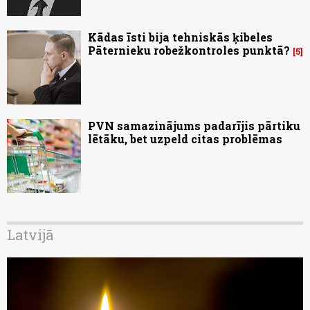
Kādas īsti bija tehniskās ķibeles
Pāternieku robežkontroles punktā?
5
PVN samazinājums padarījis pārtiku
lētāku, bet uzpeld citas problēmas
Latvijā