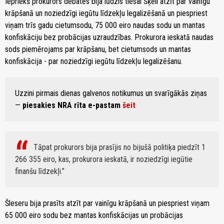
Iepriekš prokurors debatēs bija lūdzis tiesai Šķēli atzīt par vainīgu
krāpšanā un noziedzīgi iegūtu līdzekļu legalizēšanā un piespriest
viņam trīs gadu cietumsodu, 75 000 eiro naudas sodu un mantas
konfiskāciju bez probācijas uzraudzības. Prokurora ieskatā naudas
sods piemērojams par krāpšanu, bet cietumsods un mantas
konfiskācija - par noziedzīgi iegūtu līdzekļu legalizēšanu.
Uzzini pirmais dienas galvenos notikumus un svarīgākās ziņas
—
piesakies NRA rīta e-pastam
šeit
Tāpat prokurors bija prasījis no bijušā politiķa piedzīt 1
266 355 eiro, kas, prokurora ieskatā, ir noziedzīgi iegūtie
finanšu līdzekļi.
Šleseru bija prasīts atzīt par vainīgu krāpšanā un piespriest viņam
65 000 eiro sodu bez mantas konfiskācijas un probācijas