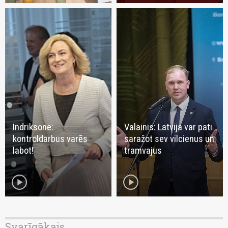
Indriksone:
Valainis: Latvija var pati
kontroldarbus varēs
saražot sev vilcienus un
labot!
tramvajus
play_circle
play_circle
Svarīgākais