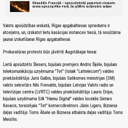
Skandāls Francijā – ugunsdzēsēji pametuši ciematu
meža ugunsgrēka varā, lai glābtu miljonāru mājas
Valsts apsūdzības ieskatā, Rīgas apgabaltiesas spriedums ir
atceļams, un, izskatot lietu kasācijas instances tiesā, tā nosūtāma
jaunai izskatīšanai Rīgas apgabaltiesai.
Prokuratūras protests būs jāvērtē Augstākajai tiesai.
Lietā apsūdzēts Šlesers, bijušais premjers Andris Šķēle, bijušais
telekomunikāciju uzņēmuma "Tet" (tolaik "Lattelecom") valdes
priekšsēdētājs Juris Gulbis, bijušais Satiksmes ministrijas (SM)
valsts sekretārs Nils Freivalds, bijušais Latvijas Valsts radio un
televīzijas centra (LVRTC) valdes priekšsēdētājs Lauris Dripe,
bijušais uzņēmuma SIA "Hannu Digital" valdes loceklis Gintars
Kavacis, toreizējais "Tet" komercdirektors Jānis Ligers, Biznesa
daļas vadītājs Toms Ābele un Biznesa atbalsta daļas vadītājs Toms
Meisītis.