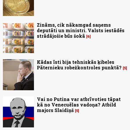
Zināms, cik nākamgad saņems
deputāti un ministri. Valsts iestādēs
strādājošie būs šokā
6
Kādas īsti bija tehniskās ķibeles
Pāternieku robežkontroles punktā?
5
Vai no Putina var atbrīvoties tāpat
kā no Venecuēlas vadoņa? Atbild
majors Slaidiņš
5