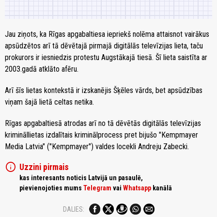
Jau ziņots, ka Rīgas apgabaltiesa iepriekš nolēma attaisnot vairākus
apsūdzētos arī tā dēvētajā pirmajā digitālās televīzijas lieta, taču
prokurors ir iesniedzis protestu Augstākajā tiesā. Šī lieta saistīta ar
2003.gadā atklāto afēru.
Arī šīs lietas kontekstā ir izskanējis Šķēles vārds, bet apsūdzības
viņam šajā lietā celtas netika.
Rīgas apgabaltiesā atrodas arī no tā dēvētās digitālās televīzijas
krimināllietas izdalītais kriminālprocess pret bijušo "Kempmayer
Media Latvia" ("Kempmayer") valdes locekli Andreju Zabecki.
info
Uzzini pirmais
kas interesants noticis Latvijā un pasaulē,
pievienojoties mums
Telegram
vai
Whatsapp
kanālā
DALIES: