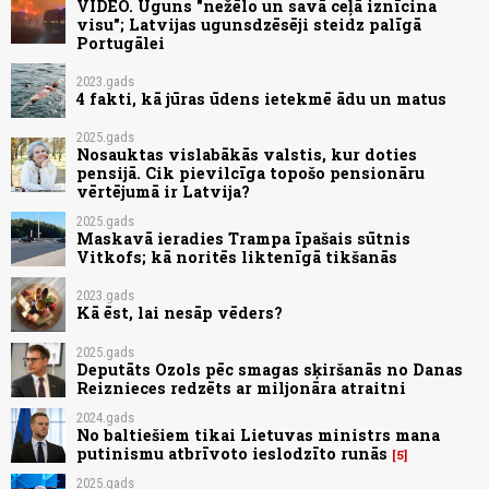
VIDEO. Uguns "nežēlo un savā ceļā iznīcina
visu"; Latvijas ugunsdzēsēji steidz palīgā
Portugālei
2023.gads
4 fakti, kā jūras ūdens ietekmē ādu un matus
2025.gads
Nosauktas vislabākās valstis, kur doties
pensijā. Cik pievilcīga topošo pensionāru
vērtējumā ir Latvija?
2025.gads
Maskavā ieradies Trampa īpašais sūtnis
Vitkofs; kā noritēs liktenīgā tikšanās
2023.gads
Kā ēst, lai nesāp vēders?
2025.gads
Deputāts Ozols pēc smagas sķiršanās no Danas
Reiznieces redzēts ar miljonāra atraitni
2024.gads
No baltiešiem tikai Lietuvas ministrs mana
putinismu atbrīvoto ieslodzīto runās
5
2025.gads