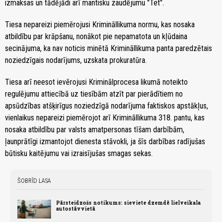
izmaksas un tādējādi arī mantisku zaudējumu "Tet".
Tiesa nepareizi piemērojusi Krimināllikuma normu, kas nosaka
atbildību par krāpšanu, nonākot pie nepamatota un kļūdaina
secinājuma, ka nav noticis minētā Krimināllikuma panta paredzētais
noziedzīgais nodarījums, uzskata prokuratūra.
Tiesa arī neesot ievērojusi Kriminālprocesa likumā noteikto
regulējumu attiecībā uz tiesībām atzīt par pierādītiem no
apsūdzības atšķirīgus noziedzīgā nodarījuma faktiskos apstākļus,
vienlaikus nepareizi piemērojot arī Krimināllikuma 318. pantu, kas
nosaka atbildību par valsts amatpersonas tīšam darbībām,
ļaunprātīgi izmantojot dienesta stāvokli, ja šīs darbības radījušas
būtisku kaitējumu vai izraisījušas smagas sekas.
ŠOBRĪD LASA
Pārsteidzošs notikums: sieviete dzemdē lielveikala
autostāvvietā