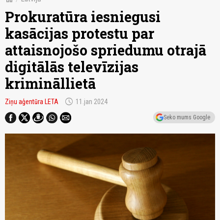
Prokuratūra iesniegusi
kasācijas protestu par
attaisnojošo spriedumu otrajā
digitālās televīzijas
krimināllietā
schedule
Ziņu aģentūra LETA
11.jan 2024
Seko mums Google