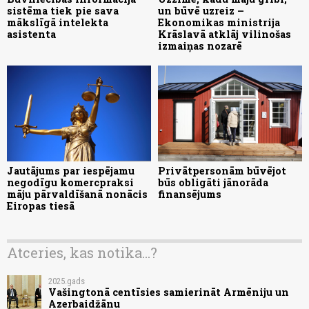
sistēma tiek pie sava
un būvē uzreiz –
mākslīgā intelekta
Ekonomikas ministrija
asistenta
Krāslavā atklāj vilinošas
izmaiņas nozarē
Jautājums par iespējamu
Privātpersonām būvējot
negodīgu komercpraksi
būs obligāti jānorāda
māju pārvaldīšanā nonācis
finansējums
Eiropas tiesā
Atceries, kas notika...?
2025.gads
Vašingtonā centīsies samierināt Armēniju un
Azerbaidžānu