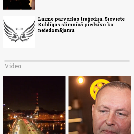
Laime pārvēršas traģēdijā. Sieviete
Kuldīgas slimnīcā piedzīvo ko
neiedomājamu
Video