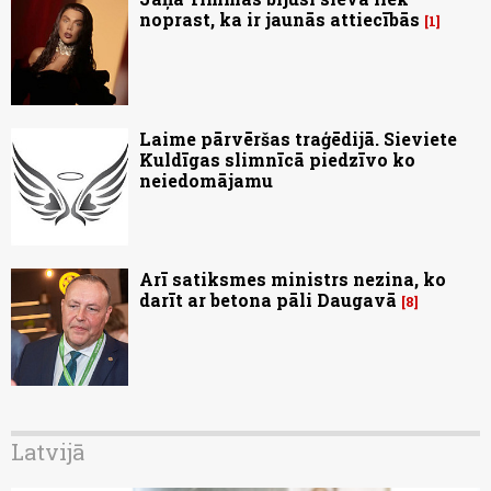
noprast, ka ir jaunās attiecībās
1
Laime pārvēršas traģēdijā. Sieviete
Kuldīgas slimnīcā piedzīvo ko
neiedomājamu
Arī satiksmes ministrs nezina, ko
darīt ar betona pāli Daugavā
8
Latvijā