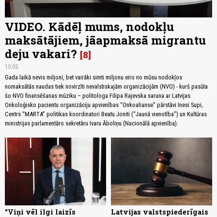
VIDEO. Kādēļ mums, nodokļu
maksātājiem, jāapmaksā migrantu
deju vakari?
8
15:05
Gada laikā nevis miljoni, bet vairāki simti miljonu eiro no mūsu nodokļos
nomaksātās naudas tiek novirzīti nevalstiskajām organizācijām (NVO) - kurš pasūta
šo NVO finansēšanas mūziku – politologa Filipa Rajevska saruna ar Latvijas
Onkoloģisko pacientu organizāciju apvienības “Onkoalianse” pārstāvi Inesi Supi,
Centrs “MARTA” politikas koordinatori Beatu Joniti ("Jaunā vienotība") un Kultūras
ministrijas parlamentāro sekretāru Ivaru Āboliņu (Nacionālā apvienība).
“Viņi vēl ilgi laizīs
Latvijas valstspiederīgais