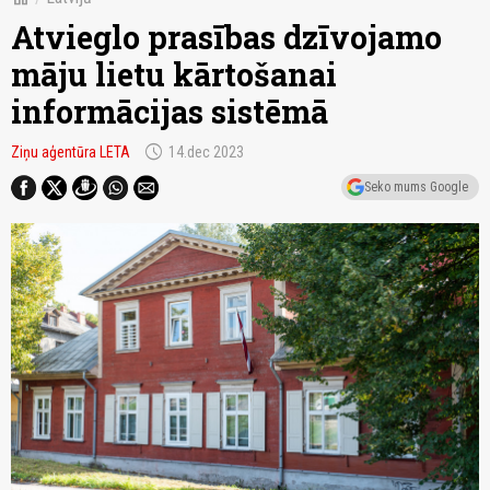
Atvieglo prasības dzīvojamo
māju lietu kārtošanai
informācijas sistēmā
schedule
Ziņu aģentūra LETA
14.dec 2023
Seko mums Google