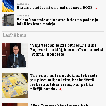
2025.gads
Ukraina steidzami grib palaist savu DOGE
13
2025.gads
Valsts kontrole aicina atteikties no padomju
laikā ieviesta modeļa
Lasītākais
“Viņi vēl ilgi laizīs brūces...” Filips
Rajevskis atklāj, kas cietīs no atceltā
"Pitbull" koncerta
Trīs eiro muitas nodoklis. Iekasēti
jau pieci miljoni eiro, bet budžetā
ieskaitīts tikai viens; kur palika
pārējā nauda?
4
Jāņa Timmas bijusī sieva liek