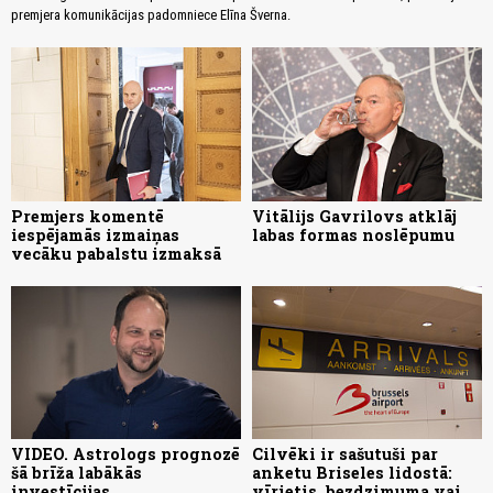
premjera komunikācijas padomniece Elīna Šverna.
Premjers komentē
Vitālijs Gavrilovs atklāj
iespējamās izmaiņas
labas formas noslēpumu
vecāku pabalstu izmaksā
VIDEO. Astrologs prognozē
Cilvēki ir sašutuši par
šā brīža labākās
anketu Briseles lidostā:
investīcijas
vīrietis, bezdzimuma vai