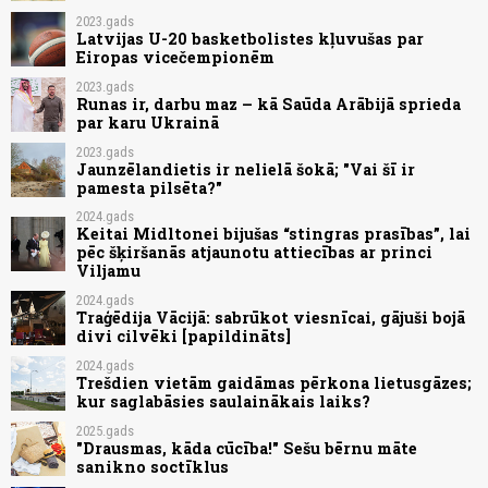
2023.gads
Latvijas U-20 basketbolistes kļuvušas par
Eiropas vicečempionēm
2023.gads
Runas ir, darbu maz – kā Saūda Arābijā sprieda
par karu Ukrainā
2023.gads
Jaunzēlandietis ir nelielā šokā; "Vai šī ir
pamesta pilsēta?"
2024.gads
Keitai Midltonei bijušas “stingras prasības”, lai
pēc šķiršanās atjaunotu attiecības ar princi
Viljamu
2024.gads
Traģēdija Vācijā: sabrūkot viesnīcai, gājuši bojā
divi cilvēki [papildināts]
2024.gads
Trešdien vietām gaidāmas pērkona lietusgāzes;
kur saglabāsies saulainākais laiks?
2025.gads
"Drausmas, kāda cūcība!" Sešu bērnu māte
sanikno soctīklus