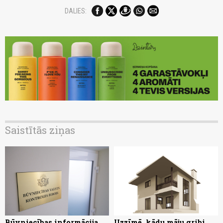
DALIES:
Saistītās ziņas
Būvniecības informācija
Uzzīmē, kādu māju gribi,