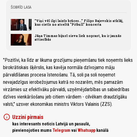
ŠOBRĪD LASA
“Viņi vēl ilgi laizīs brūces...” Filips Rajevskis atklāj,
kas cietīs no atceltā "Pitbull" koncerta
Jāņa Timmas bijusī sieva liek noprast, ka ir jaunās
attiecībās
"Pozitīvi, ka līdz ar likuma grozījumu pieņemšanu tiek noņemts lieks
birokrātiskais šķērslis, kas kavēja normāla dzīvojamo māju
pārvaldīšanas procesa īstenošanu. Tā, soli pa soli noņemot
nevajadzīgus ierobežojumus katrā no nozarēm, mēs pamazām
virzāmies uz efektīvāku pārvaldi, uzņēmējdarbības un sabiedrības
dzīves vienkāršošanu jeb citiem vārdiem - cilvēkam draudzīgāku
valsti," uzsver ekonomikas ministrs Viktors Valainis (ZZS).
info
Uzzini pirmais
kas interesants noticis Latvijā un pasaulē,
pievienojoties mums
Telegram
vai
Whatsapp
kanālā