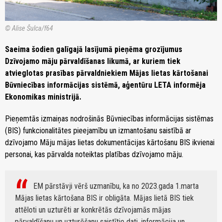
© Alise Šulca/f64
Saeima šodien galīgajā lasījumā pieņēma grozījumus
Dzīvojamo māju pārvaldīšanas likumā, ar kuriem tiek
atvieglotas prasības pārvaldniekiem Mājas lietas kārtošanai
Būvniecības informācijas sistēmā, aģentūru LETA informēja
Ekonomikas ministrijā.
Pieņemtās izmaiņas nodrošinās Būvniecības informācijas sistēmas
(BIS) funkcionalitātes pieejamību un izmantošanu saistībā ar
dzīvojamo Māju mājas lietas dokumentācijas kārtošanu BIS ikvienai
personai, kas pārvalda noteiktas platības dzīvojamo māju.
EM pārstāvji vērš uzmanību, ka no 2023.gada 1.marta
Mājas lietas kārtošana BIS ir obligāta. Mājas lietā BIS tiek
attēloti un uzturēti ar konkrētās dzīvojamās mājas
pārvaldīšanu un uzturēšanu saistītie dati, informācija un