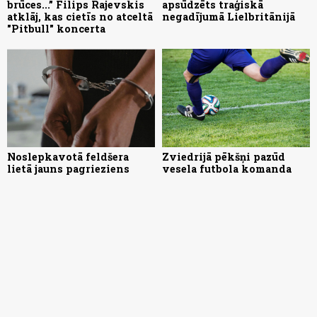
brūces...” Filips Rajevskis
apsūdzēts traģiskā
atklāj, kas cietīs no atceltā
negadījumā Lielbritānijā
"Pitbull" koncerta
Noslepkavotā feldšera
Zviedrijā pēkšņi pazūd
lietā jauns pagrieziens
vesela futbola komanda