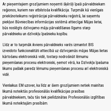
Ar pieņemtajiem grozījumiem noņemti šķēršļi īpaši pārvaldniekam
reģionos, kuriem nav atbilstoša kvalifikācija. Turpmāk kā vienīgais
priekšnoteikums reģistrācijai pārvaldnieku reģistrā, lai saņemtu
piekļuvi Būvniecības informācijas sistēmā attiecīgai Mājas lietai,
būs noslēgts dzīvojamo māju pārvaldīšanas līgums starp
pārvaldnieku un dzīvokļu īpašnieku kopību.
Līdz ar to turpmāk ikviens pārvaldnieks varēs izmantot BIS
izveidoto funkcionalitāti attiecībā uz dzīvojamās mājas Mājas lietas
kārtošanu elektroniskā vidē, tostarp nodrošināt lēmumu
pieņemšanas procesu elektroniski, ņemot vērā, ka Dzīvokļa īpašuma
likums pašlaik paredz lēmumu pieņemšanas procesu arī elektroniskā
vidē.
Vienlaikus EM uzsver, ka līdz ar šiem grozījumiem netiek mainītas
likumā noteiktās profesionālās kvalifikācijas prasības
pārvaldniekiem, taču tās tiek pielīdzinātas Profesionālās izglītības
likumā noteiktajām prasībām.