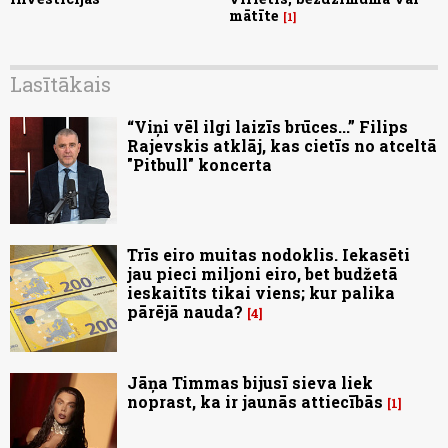
mātīte
1
Lasītākais
“Viņi vēl ilgi laizīs brūces...” Filips
Rajevskis atklāj, kas cietīs no atceltā
"Pitbull" koncerta
Trīs eiro muitas nodoklis. Iekasēti
jau pieci miljoni eiro, bet budžetā
ieskaitīts tikai viens; kur palika
pārējā nauda?
4
Jāņa Timmas bijusī sieva liek
noprast, ka ir jaunās attiecībās
1