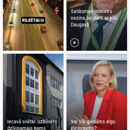
Satiksmes ministrs
nezina, ko darīt ar pāli
Daugavā
play_circle
volume_mute
Iecavā svētki: uzbūvēts
Vai VID gaidāms algu
dzīvojamais nams
pieaugums?