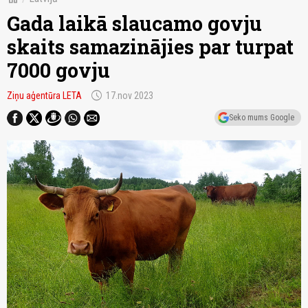
Gada laikā slaucamo govju
skaits samazinājies par turpat
7000 govju
schedule
Ziņu aģentūra LETA
17.nov 2023
Seko mums Google