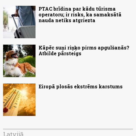
PTAC brīdina par kādu tūrisma
operatoru; ir risks, ka samaksātā
nauda netiks atgriezta
Kāpēc suņi riņķo pirms apgulšanās?
Atbilde pārsteigs
Eiropā plosās ekstrēms karstums
Latvijā