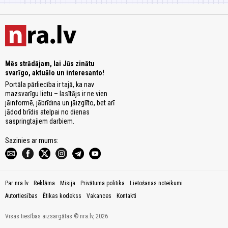
Mēs strādājam, lai Jūs zinātu
svarīgo, aktuālo un interesanto!
Portāla pārliecība ir tajā, ka nav
mazsvarīgu lietu – lasītājs ir ne vien
jāinformē, jābrīdina un jāizglīto, bet arī
jādod brīdis atelpai no dienas
saspringtajiem darbiem.
Sazinies ar mums:
Par nra.lv
Reklāma
Misija
Privātuma politika
Lietošanas noteikumi
Autortiesības
Ētikas kodekss
Vakances
Kontakti
Visas tiesības aizsargātas © nra.lv, 2026