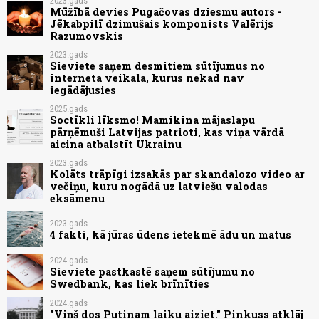
2023.gads
Mūžībā devies Pugačovas dziesmu autors -
Jēkabpilī dzimušais komponists Valērijs
Razumovskis
2023.gads
Sieviete saņem desmitiem sūtījumus no
interneta veikala, kurus nekad nav
iegādājusies
2025.gads
Soctīkli līksmo! Mamikina mājaslapu
pārņēmuši Latvijas patrioti, kas viņa vārdā
aicina atbalstīt Ukrainu
2023.gads
Kolāts trāpīgi izsakās par skandalozo video ar
večiņu, kuru nogādā uz latviešu valodas
eksāmenu
2023.gads
4 fakti, kā jūras ūdens ietekmē ādu un matus
2024.gads
Sieviete pastkastē saņem sūtījumu no
Swedbank, kas liek brīnīties
2024.gads
"Viņš dos Putinam laiku aiziet." Pinkuss atklāj