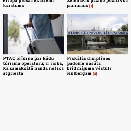
Eiropā plosās ekstrēms
Zelenskis paziņo pozitīvus
karstums
jaunumus
1
PTAC brīdina par kādu
Fiskālās disiplīnas
tūrisma operatoru; ir risks,
padome nosūta
ka samaksātā nauda netiks
brīdinājuma vēstuli
atgriezta
Kulbergam
3