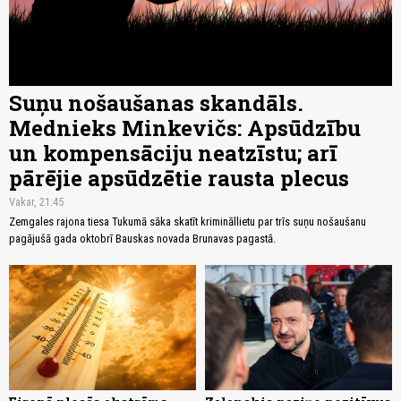
Suņu nošaušanas skandāls.
Mednieks Minkevičs: Apsūdzību
un kompensāciju neatzīstu; arī
pārējie apsūdzētie rausta plecus
Vakar, 21:45
Zemgales rajona tiesa Tukumā sāka skatīt krimināllietu par trīs suņu nošaušanu
pagājušā gada oktobrī Bauskas novada Brunavas pagastā.