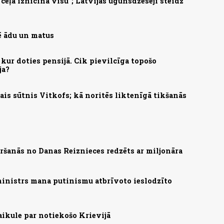
eļā iznīcina visu"; Latvijas ugunsdzēsēji steidz
mē ādu un matus
kur doties pensijā. Cik pievilcīga topošo
ja?
is sūtnis Vitkofs; kā noritēs liktenīgā tikšanās
ršanās no Danas Reiznieces redzēts ar miljonāra
ministrs mana putinismu atbrīvoto ieslodzīto
aikule par notiekošo Krievijā