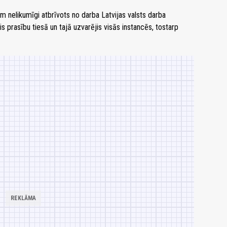
m nelikumīgi atbrīvots no darba Latvijas valsts darba
is prasību tiesā un tajā uzvarējis visās instancēs, tostarp