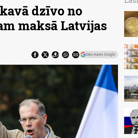
Las
avā dzīvo no
am maksā Latvijas
Seko mums Google