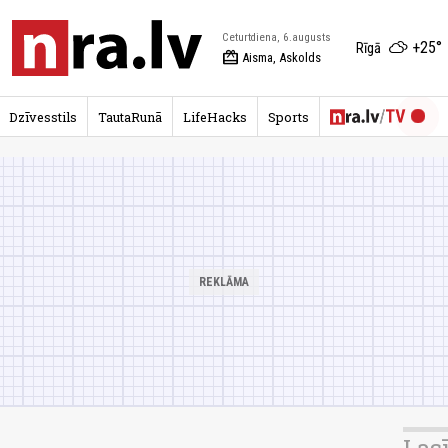
Ceturtdiena, 6.augusts
+25°
Rīgā
redeem
Aisma, Askolds
Dzīvesstils
TautaRunā
LifeHacks
Sports