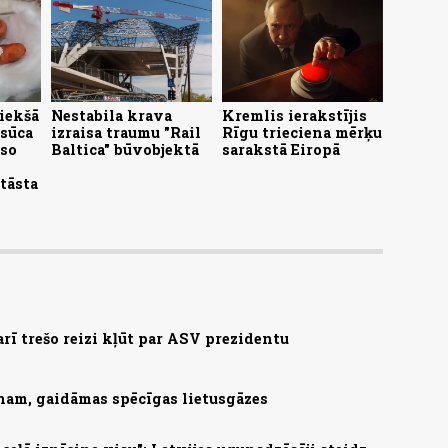
 iekšā
Nestabila krava
Kremlis ierakstījis
esūca
izraisa traumu "Rail
Rīgu trieciena mērķu
iso
Baltica" būvobjektā
sarakstā Eiropā
tāsta
arī trešo reizi kļūt par ASV prezidentu
nam, gaidāmas spēcīgas lietusgāzes