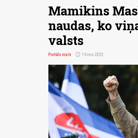
Mamikins Mask
naudas, ko viņ
valsts
schedule
Portāls nra.lv
14.nov 2023