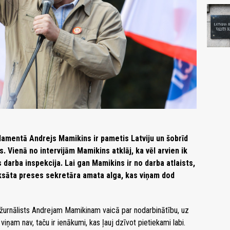
rlamentā Andrejs Mamikins ir pametis Latviju un šobrīd
. Vienā no intervijām Mamikins atklāj, ka vēl arvien ik
arba inspekcija. Lai gan Mamikins ir no darba atlaists,
maksāta preses sekretāra amata alga, kas viņam dod
 žurnālists Andrejam Mamikinam vaicā par nodarbinātību, uz
iņam nav, taču ir ienākumi, kas ļauj dzīvot pietiekami labi.