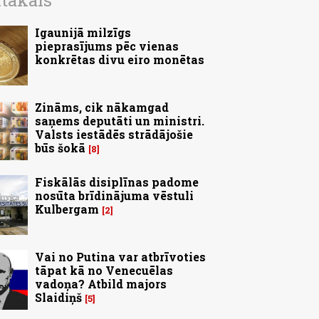
ītākais
Igaunijā milzīgs
pieprasījums pēc vienas
konkrētas divu eiro monētas
Zināms, cik nākamgad
saņems deputāti un ministri.
Valsts iestādēs strādājošie
būs šokā
8
Fiskālās disiplīnas padome
nosūta brīdinājuma vēstuli
Kulbergam
2
Vai no Putina var atbrīvoties
tāpat kā no Venecuēlas
vadoņa? Atbild majors
Slaidiņš
5