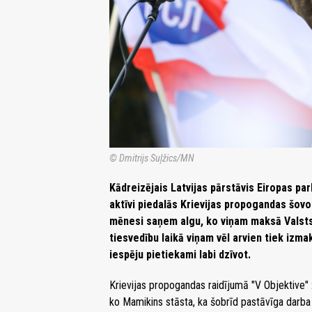
© Dmitrijs Suļžics/MN
Kādreizējais Latvijas pārstāvis Eiropas pa
aktīvi piedalās Krievijas propogandas šovos
mēnesi saņem algu, ko viņam maksā Valsts d
tiesvedību laikā viņam vēl arvien tiek iz
iespēju pietiekami labi dzīvot.
Krievijas propogandas raidījumā "V Objektive"
ko Mamikins stāsta, ka šobrīd pastāvīga darba v