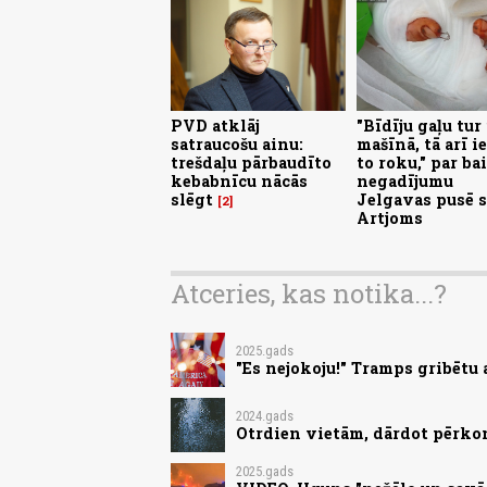
PVD atklāj
"Bīdīju gaļu tur
satraucošu ainu:
mašīnā, tā arī i
trešdaļu pārbaudīto
to roku," par ba
kebabnīcu nācās
negadījumu
slēgt
Jelgavas pusē s
2
Artjoms
Atceries, kas notika...?
2025.gads
"Es nejokoju!" Tramps gribētu 
2024.gads
Otrdien vietām, dārdot pērko
2025.gads