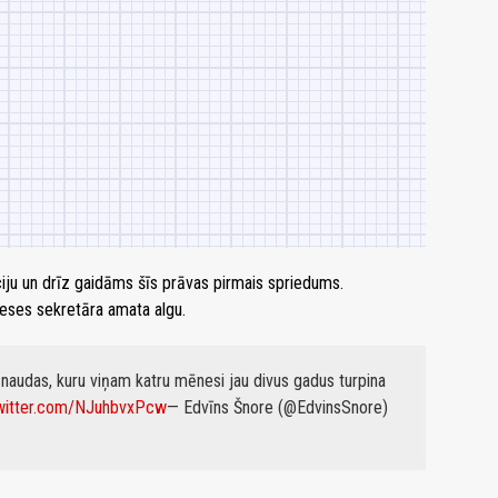
ciju un drīz gaidāms šīs prāvas pirmais spriedums.
reses sekretāra amata algu.
 naudas, kuru viņam katru mēnesi jau divus gadus turpina
twitter.com/NJuhbvxPcw
— Edvīns Šnore (@EdvinsSnore)