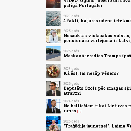
VIDEO. Uguns "nežēlo un savā c
palīgā Portugālei
2023.gads
4 fakti, kā jūras ūdens ietek
2025.gads
Nosauktas vislabākās valstis, 
pensionāru vērtējumā ir Latvi
2025.gads
Maskavā ieradies Trampa īpaša
2023.gads
Kā ēst, lai nesāp vēders?
2025.gads
Deputāts Ozols pēc smagas sķi
atraitni
2024.gads
No baltiešiem tikai Lietuvas 
runās
5
2025.gads
"Traģēdija jaunatnei"; Laima V