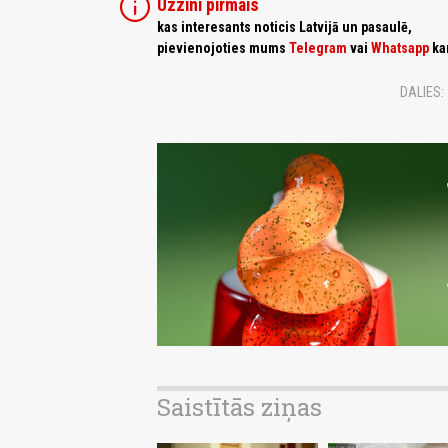
info
Uzzini pirmais
kas interesants noticis Latvijā un pasaulē,
pievienojoties mums
Telegram
vai
Whatsapp
ka
DALIES:
Saistītās ziņas