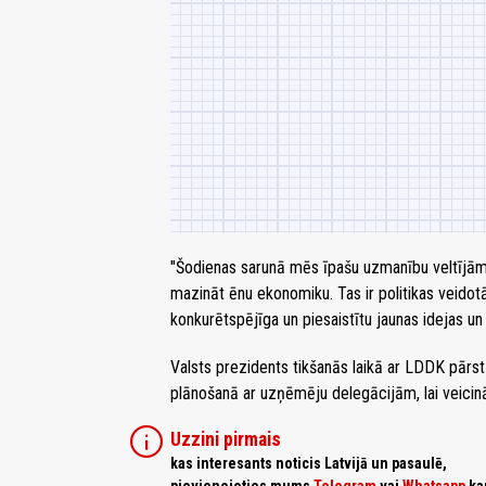
"Šodienas sarunā mēs īpašu uzmanību veltījām 
mazināt ēnu ekonomiku. Tas ir politikas veidot
konkurētspējīga un piesaistītu jaunas idejas un
Valsts prezidents tikšanās laikā ar LDDK pārst
plānošanā ar uzņēmēju delegācijām, lai veicināt
info
Uzzini pirmais
kas interesants noticis Latvijā un pasaulē,