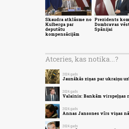
Skaudra atklāsme no
Prezidents ko
Kulberga par
Dombravas vēst
deputātu
Spānijai
kompensācijām
Atceries, kas notika...?
2024.gads
Jaunākās ziņas par ukraiņu uz
2024.gads
Valainis: Bankām virspeļņas 
2024.gads
Annas Jansones vīrs viņas nā
2024.gads