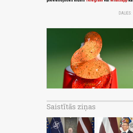
pievienojoties mums
Telegram
vai
Whatsapp
ka
DALIES:
Saistītās ziņas