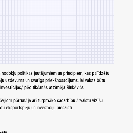
nodokļu politikas jautājumiem un principiem, kas palīdzētu
āju uzdevums un svarīgs priekšnosacījums, lai valsts būtu
 investīcijas," pēc tikšanās atzīmēja Rinkēvičs.
āvjiem pārrunāja arī turpmāko sadarbību ārvalstu vizīšu
u eksportspēju un investīciju piesaisti.