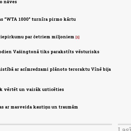
no nāves
s "WTA 1000" turnīra pirmo kārtu
 iepirkumu par četriem miljoniem
1
 Šodien Vašingtonā tiks parakstīts vēsturisks
saistībā ar acīmredzami plānoto teroraktu Vīnē bija
 vērtēt un vairāk uzticēties
zas ar masveida kautiņu un traumām
Las