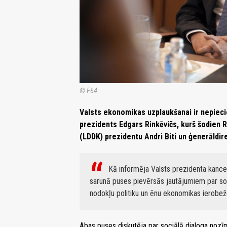
© F64
Valsts ekonomikas uzplaukšanai ir nepiec
prezidents Edgars Rinkēvičs, kurš šodien Rī
(LDDK) prezidentu Andri Biti un ģenerāldi
Kā informēja Valsts prezidenta kancel
sarunā puses pievērsās jautājumiem par soc
nodokļu politiku un ēnu ekonomikas ierobež
Abas puses diskutēja par sociālā dialoga nozīmi