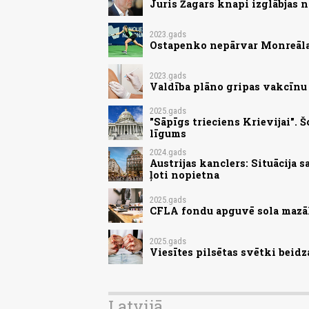
Juris Žagars knapi izglābjas 
2023.gads
Ostapenko nepārvar Monreāla
2023.gads
Valdība plāno gripas vakcīnu
2025.gads
"Sāpīgs trieciens Krievijai".
līgums
2024.gads
Austrijas kanclers: Situācija 
ļoti nopietna
2025.gads
CFLA fondu apguvē sola mazāk
2025.gads
Viesītes pilsētas svētki beid
Latvijā