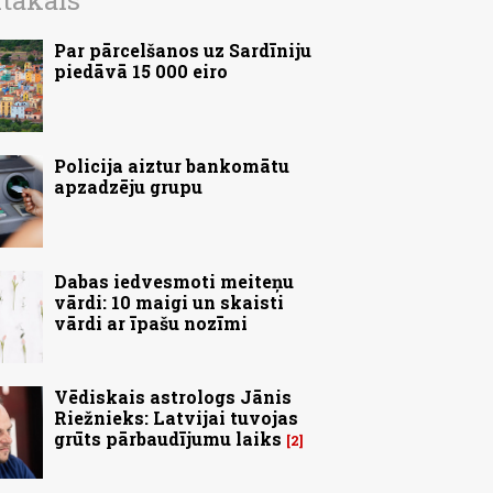
ītākais
Par pārcelšanos uz Sardīniju
piedāvā 15 000 eiro
Policija aiztur bankomātu
apzadzēju grupu
Dabas iedvesmoti meiteņu
vārdi: 10 maigi un skaisti
vārdi ar īpašu nozīmi
Vēdiskais astrologs Jānis
Riežnieks: Latvijai tuvojas
grūts pārbaudījumu laiks
2