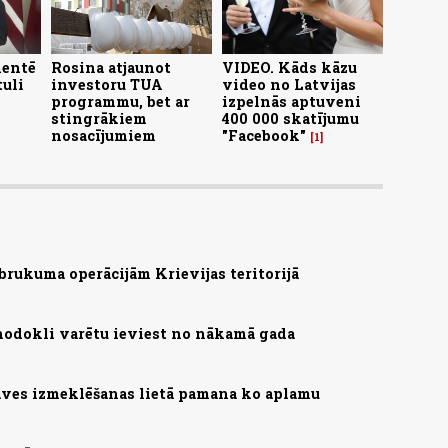
mentē
Rosina atjaunot
VIDEO. Kāds kāzu
uli
investoru TUA
video no Latvijas
programmu, bet ar
izpelnās aptuveni
stingrākiem
400 000 skatījumu
nosacījumiem
"Facebook"
1
brukuma operācijām Krievijas teritorijā
nodokli varētu ieviest no nākamā gada
ves izmeklēšanas lietā pamana ko aplamu