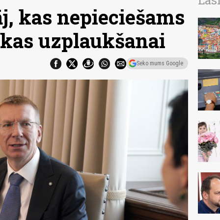
Las
āj, kas nepieciešams
ikas uzplaukšanai
Seko mums Google