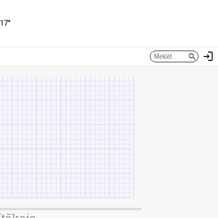
17°
login
search