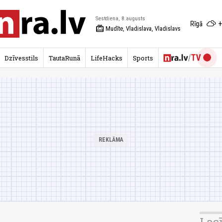
Sestdiena, 8.augusts
+
Rīgā
redeem
Mudīte, Vladislava, Vladislavs
Dzīvesstils
TautaRunā
LifeHacks
Sports