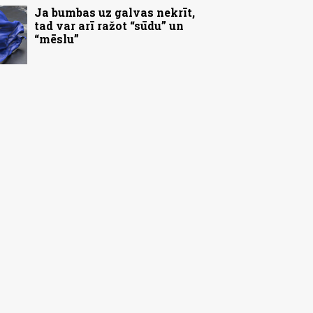
Ja bumbas uz galvas nekrīt,
tad var arī ražot “sūdu” un
“mēslu”