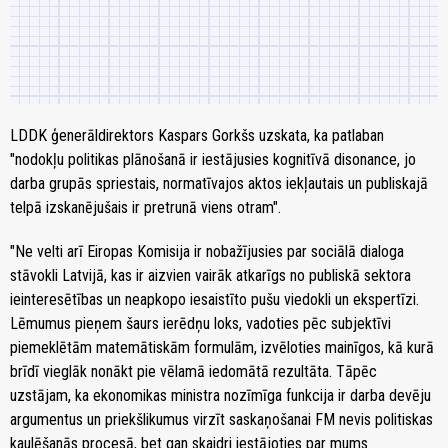
LDDK ģenerāldirektors Kaspars Gorkšs uzskata, ka patlaban
"nodokļu politikas plānošanā ir iestājusies kognitīvā disonance, jo
darba grupās spriestais, normatīvajos aktos iekļautais un publiskajā
telpā izskanējušais ir pretrunā viens otram".
"Ne velti arī Eiropas Komisija ir nobažījusies par sociālā dialoga
stāvokli Latvijā, kas ir aizvien vairāk atkarīgs no publiskā sektora
ieinteresētības un neapkopo iesaistīto pušu viedokli un ekspertīzi.
Lēmumus pieņem šaurs ierēdņu loks, vadoties pēc subjektīvi
piemeklētām matemātiskām formulām, izvēloties mainīgos, kā kurā
brīdī vieglāk nonākt pie vēlamā iedomātā rezultāta. Tāpēc
uzstājam, ka ekonomikas ministra nozīmīga funkcija ir darba devēju
argumentus un priekšlikumus virzīt saskaņošanai FM nevis politiskas
kaulēšanās procesā, bet gan skaidri iestājoties par mums