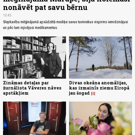
nonāvēt pat savu bērnu
10:45
Slepkavību mēģinājumā apsūdzētā mediķe savus tuviniekus vispirms iemidzinājusi
un pēc tam injicējusi medikamentus.
Zināmas detaļas par
Divas okeāna anomālijas,
žurnālista Vāveres nāves
kas izmainīs ziemu Eiropā
apstākļiem
jau šogad
1