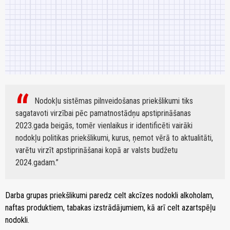
Nodokļu sistēmas pilnveidošanas priekšlikumi tiks
sagatavoti virzībai pēc pamatnostādņu apstiprināšanas
2023.gada beigās, tomēr vienlaikus ir identificēti vairāki
nodokļu politikas priekšlikumi, kurus, ņemot vērā to aktualitāti,
varētu virzīt apstiprināšanai kopā ar valsts budžetu
2024.gadam.
Darba grupas priekšlikumi paredz celt akcīzes nodokli alkoholam,
naftas produktiem, tabakas izstrādājumiem, kā arī celt azartspēļu
nodokli.