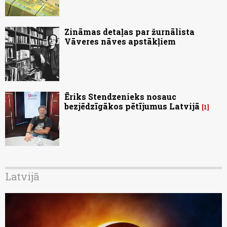
Zināmas detaļas par žurnālista
Vāveres nāves apstākļiem
Ēriks Stendzenieks nosauc
bezjēdzīgākos pētījumus Latvijā
1
Latvijā