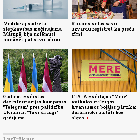
Mediķe apsūdzēta
Ķirsons vēlas savu
slepkavības mēģinājumā
uzvārdu reģistrēt kā preču
Mārupē, bija nolēmusi
zīmi
nonāvēt pat savu bērnu
Gadiem izvērstas
LTA: Aizvērtajos "Mere"
dezinformācijas kampaņas
veikalos milzīgos
"Telegram" pret palīdzību
kvantumos bojājas pārtika;
Ukrainai: "Tavi draugi"
darbinieki atstāti bez
gadījums
algas
1
Lasītākais