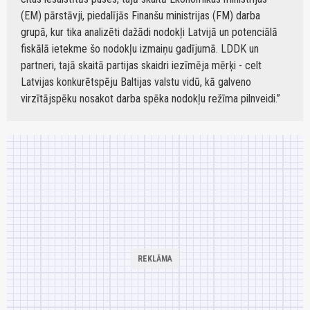
(EM) pārstāvji, piedalījās Finanšu ministrijas (FM) darba
grupā, kur tika analizēti dažādi nodokļi Latvijā un potenciālā
fiskālā ietekme šo nodokļu izmaiņu gadījumā. LDDK un
partneri, tajā skaitā partijas skaidri iezīmēja mērķi - celt
Latvijas konkurētspēju Baltijas valstu vidū, kā galveno
virzītājspēku nosakot darba spēka nodokļu režīma pilnveidi.