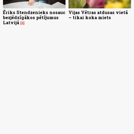
Ēriks Stendzenieks nosauc
Vijas Vētras atdusas vietā
bezjēdzīgākos pētījumus
– tikai koka miets
Latvijā
1