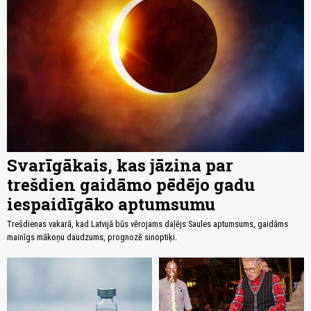
Svarīgākais, kas jāzina par
trešdien gaidāmo pēdējo gadu
iespaidīgāko aptumsumu
Trešdienas vakarā, kad Latvijā būs vērojams daļējs Saules aptumsums, gaidāms
mainīgs mākoņu daudzums, prognozē sinoptiķi.