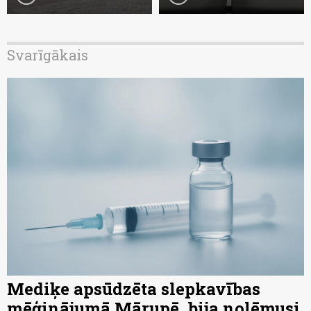
Svarīgākais
Mediķe apsūdzēta slepkavības
mēģinājumā Mārupē, bija nolēmusi