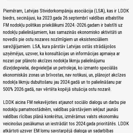
Piemēram, Latvijas Stividorkompāniju asociācija (LSA), kas ir LDDK
biedrs, secinājusi, ka 2023.gada 26.septembrī valdības atbalstītie
FM nodokļu politikas priekšlikumi 2024.-2026.gadam ir balstīti uz
nodokļu palielinājumiem, kas samazinās ekonomisko aktivitāti un
novedīs pie ostu nozares nozīmīgiem un eksistenciāliem
sarežģījumiem. LSA, kura pārstāv Latvijas ostās strādājošos
uzņēmējus, uzsver, ka konsultācijas un informācijas apmaiņa ar
nozari par plānoto akcīzes nodokļa likmju palielinājumu
dīzeļdegvielai, degvieleļļai un petrolejai, ko izmanto speciālās
ekonomiskās zonas un brīvostas, nav notikusi, un, plānojot akcīzes
nodokļa likmju dubultošanu jau 2024.gadā un to palielināšanu par
500% 2026.gadā, nav vērtēta kopējā situācija ostu nozarē.
LDDK aicina FM nekavējoties atjaunot sociālo dialogu un darbu pie
nodokļu pamatnostādnēm, valdības pārstāvjiem iekļaut jaunās
valdības rīcības plānā konkrētus, izmērāmus valsts ekonomiku
veicinošus pasākumus un iestrādāt tos 2024.gada prioritātēs. LDDK
atkārtoti uzsver EM lomu savstarpējā dialoga un sadarbības