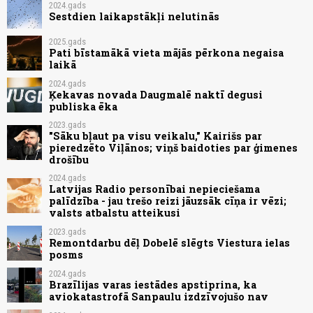
2024.gads
Sestdien laikapstākļi nelutinās
2025.gads
Pati bīstamākā vieta mājās pērkona negaisa
laikā
2024.gads
Ķekavas novada Daugmalē naktī degusi
publiska ēka
2023.gads
"Sāku bļaut pa visu veikalu," Kairišs par
pieredzēto Viļānos; viņš baidoties par ģimenes
drošību
2024.gads
Latvijas Radio personībai nepieciešama
palīdzība - jau trešo reizi jāuzsāk cīņa ir vēzi;
valsts atbalstu atteikusi
2023.gads
Remontdarbu dēļ Dobelē slēgts Viestura ielas
posms
2024.gads
Brazīlijas varas iestādes apstiprina, ka
aviokatastrofā Sanpaulu izdzīvojušo nav