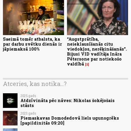
Saeimā tomēr atbalsta, ka
“Augstprātība,
par darbu svētku dienās ir
neieklausīšanās citu
jāpiemaksā 100%
viedokļos, nerēķināšanās”.
Bijusi VID vadītāja Ināra
Pētersone par notiekošo
valdībā
1
Atceries, kas notika...?
2025.gads
Atdzīvināta pēc nāves: Nikolas šokējošais
stāsts
2023.gads
Piemaskavas Domodedovā liels ugunsgrēks
[papildinitās 09:20]