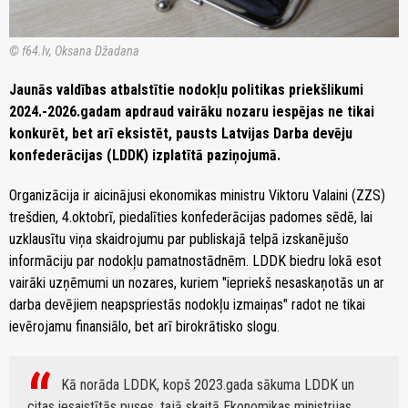
© f64.lv, Oksana Džadana
Jaunās valdības atbalstītie nodokļu politikas priekšlikumi
2024.-2026.gadam apdraud vairāku nozaru iespējas ne tikai
konkurēt, bet arī eksistēt, pausts Latvijas Darba devēju
konfederācijas (LDDK) izplatītā paziņojumā.
Organizācija ir aicinājusi ekonomikas ministru Viktoru Valaini (ZZS)
trešdien, 4.oktobrī, piedalīties konfederācijas padomes sēdē, lai
uzklausītu viņa skaidrojumu par publiskajā telpā izskanējušo
informāciju par nodokļu pamatnostādnēm. LDDK biedru lokā esot
vairāki uzņēmumi un nozares, kuriem "iepriekš nesaskaņotās un ar
darba devējiem neapspriestās nodokļu izmaiņas" radot ne tikai
ievērojamu finansiālo, bet arī birokrātisko slogu.
Kā norāda LDDK, kopš 2023.gada sākuma LDDK un
citas iesaistītās puses, tajā skaitā Ekonomikas ministrijas