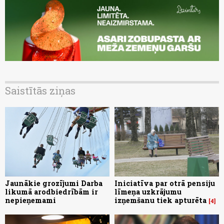
Saistītās ziņas
Jaunākie grozījumi Darba
Iniciatīva par otrā pensiju
likumā arodbiedrībām ir
līmeņa uzkrājumu
nepieņemami
izņemšanu tiek apturēta
4