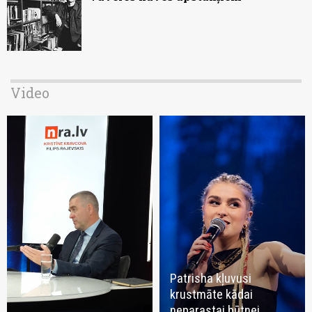
Video
Patrisha kļuvusi
krustmāte kādai
neparastai būtnei