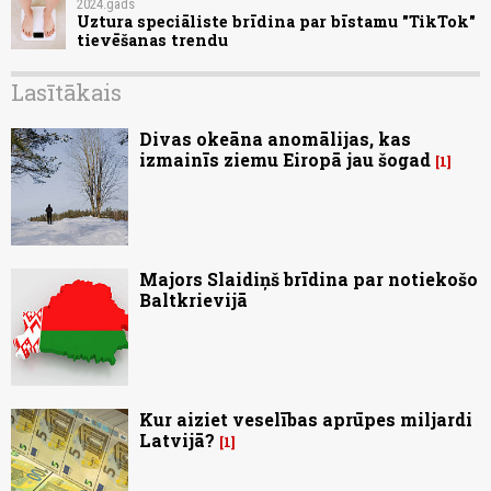
2024.gads
Uztura speciāliste brīdina par bīstamu "TikTok"
tievēšanas trendu
Lasītākais
Divas okeāna anomālijas, kas
izmainīs ziemu Eiropā jau šogad
1
Majors Slaidiņš brīdina par notiekošo
Baltkrievijā
Kur aiziet veselības aprūpes miljardi
Latvijā?
1