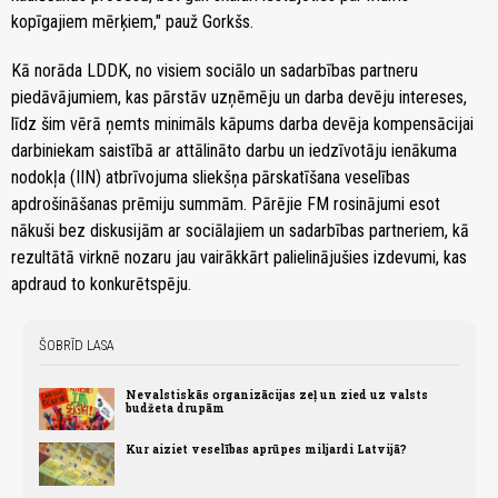
kopīgajiem mērķiem," pauž Gorkšs.
Kā norāda LDDK, no visiem sociālo un sadarbības partneru
piedāvājumiem, kas pārstāv uzņēmēju un darba devēju intereses,
līdz šim vērā ņemts minimāls kāpums darba devēja kompensācijai
darbiniekam saistībā ar attālināto darbu un iedzīvotāju ienākuma
nodokļa (IIN) atbrīvojuma sliekšņa pārskatīšana veselības
apdrošināšanas prēmiju summām. Pārējie FM rosinājumi esot
nākuši bez diskusijām ar sociālajiem un sadarbības partneriem, kā
rezultātā virknē nozaru jau vairākkārt palielinājušies izdevumi, kas
apdraud to konkurētspēju.
ŠOBRĪD LASA
Nevalstiskās organizācijas zeļ un zied uz valsts
budžeta drupām
Kur aiziet veselības aprūpes miljardi Latvijā?