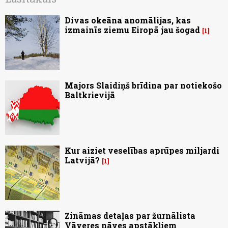
Divas okeāna anomālijas, kas
izmainīs ziemu Eiropā jau šogad
1
Majors Slaidiņš brīdina par notiekošo
Baltkrievijā
Kur aiziet veselības aprūpes miljardi
Latvijā?
1
Zināmas detaļas par žurnālista
Vāveres nāves apstākļiem