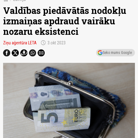
Valdības piedāvātās nodokļu
izmaiņas apdraud vairāku
nozaru eksistenci
schedule
Ziņu aģentūra LETA
3.okt 2023
Seko mums Google