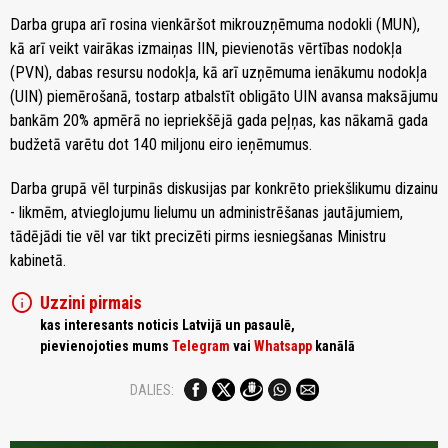
Darba grupa arī rosina vienkāršot mikrouzņēmuma nodokli (MUN),
kā arī veikt vairākas izmaiņas IIN, pievienotās vērtības nodokļa
(PVN), dabas resursu nodokļa, kā arī uzņēmuma ienākumu nodokļa
(UIN) piemērošanā, tostarp atbalstīt obligāto UIN avansa maksājumu
bankām 20% apmērā no iepriekšējā gada peļņas, kas nākamā gada
budžetā varētu dot 140 miljonu eiro ieņēmumus.
Darba grupā vēl turpinās diskusijas par konkrēto priekšlikumu dizainu
- likmēm, atvieglojumu lielumu un administrēšanas jautājumiem,
tādējādi tie vēl var tikt precizēti pirms iesniegšanas Ministru
kabinetā.
info
Uzzini pirmais
kas interesants noticis Latvijā un pasaulē,
pievienojoties mums
Telegram
vai
Whatsapp
kanālā
DALIES: