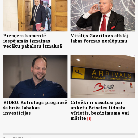
Premjers komentē
Vitālijs Gavrilovs atklāj
iespējamās izmaiņas
labas formas noslēpumu
vecāku pabalstu izmaksā
VIDEO. Astrologs prognozē
Cilvēki ir sašutuši par
šā brīža labākās
anketu Briseles lidostā:
investīcijas
vīrietis, bezdzimuma vai
mātīte
1