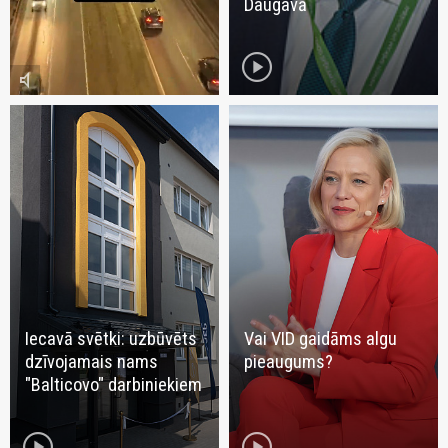
Daugavā
play_circle
volume_mute
Iecavā svētki: uzbūvēts
Vai VID gaidāms algu
dzīvojamais nams
pieaugums?
"Balticovo" darbiniekiem
play_circle
play_circle