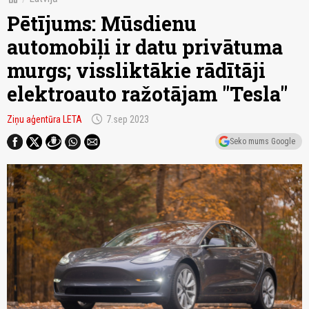
Pētījums: Mūsdienu
automobiļi ir datu privātuma
murgs; vissliktākie rādītāji
elektroauto ražotājam "Tesla"
schedule
Ziņu aģentūra LETA
7.sep 2023
Seko mums Google