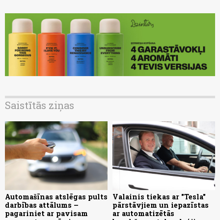
Saistītās ziņas
Automašīnas atslēgas pults
Valainis tiekas ar "Tesla"
darbības attālums –
pārstāvjiem un iepazīstas
pagariniet ar pavisam
ar automatizētās