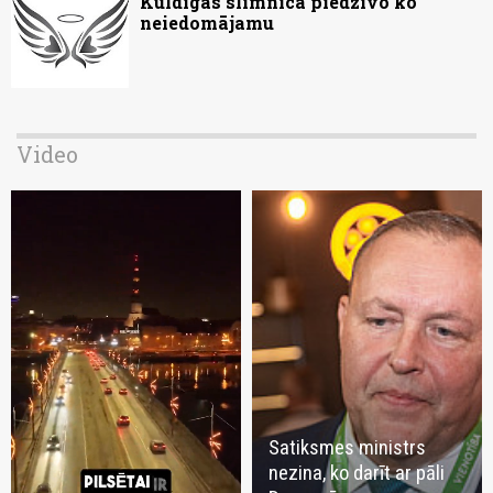
Kuldīgas slimnīcā piedzīvo ko
neiedomājamu
Video
Satiksmes ministrs
nezina, ko darīt ar pāli