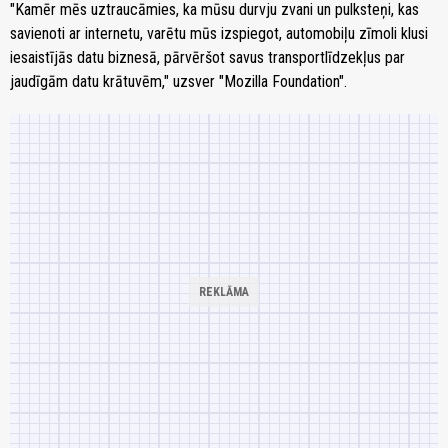
"Kamēr mēs uztraucāmies, ka mūsu durvju zvani un pulksteņi, kas
savienoti ar internetu, varētu mūs izspiegot, automobiļu zīmoli klusi
iesaistījās datu biznesā, pārvēršot savus transportlīdzekļus par
jaudīgām datu krātuvēm," uzsver "Mozilla Foundation".