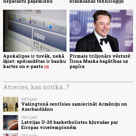
neparastu paņēmienu
braukšanas tehnoloģiju
Apokalipse ir tuvāk, nekā
Pirmais triljonārs vēsturē:
šķiet: apdraudētas ir banku
Īlona Maska bagātības uz
kartes un e-pasts
papīra
2
Atceries, kas notika...?
2025.gads
Vašingtonā centīsies samierināt Armēniju un
Azerbaidžānu
2023.gads
Latvijas U-20 basketbolistes kļuvušas par
Eiropas vicečempionēm
2023.gads