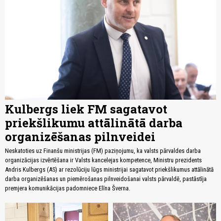
Kulbergs liek FM sagatavot
priekšlikumu attālinātā darba
organizēšanas pilnveidei
Neskatoties uz Finanšu ministrijas (FM) paziņojumu, ka valsts pārvaldes darba
organizācijas izvērtēšana ir Valsts kancelejas kompetence, Ministru prezidents
Andris Kulbergs (AS) ar rezolūciju lūgs ministrijai sagatavot priekšlikumus attālinātā
darba organizēšanas un piemērošanas pilnveidošanai valsts pārvaldē, pastāstīja
premjera komunikācijas padomniece Elīna Šverna.