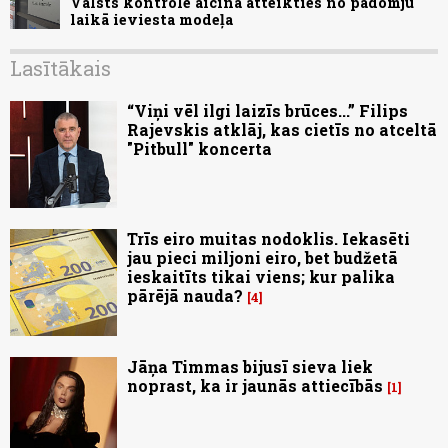
Valsts kontrole aicina atteikties no padomju
laikā ieviesta modeļa
Lasītākais
“Viņi vēl ilgi laizīs brūces...” Filips
Rajevskis atklāj, kas cietīs no atceltā
"Pitbull" koncerta
Trīs eiro muitas nodoklis. Iekasēti
jau pieci miljoni eiro, bet budžetā
ieskaitīts tikai viens; kur palika
pārējā nauda?
4
Jāņa Timmas bijusī sieva liek
noprast, ka ir jaunās attiecībās
1