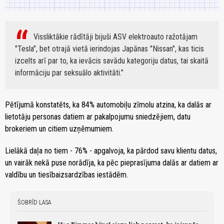
Vissliktākie rādītāji bijuši ASV elektroauto ražotājam
"Tesla", bet otrajā vietā ierindojas Japānas "Nissan", kas ticis
izcelts arī par to, ka ievācis savādu kategoriju datus, tai skaitā
informāciju par seksuālo aktivitāti.
Pētījumā konstatēts, ka 84% automobiļu zīmolu atzina, ka dalās ar
lietotāju personas datiem ar pakalpojumu sniedzējiem, datu
brokeriem un citiem uzņēmumiem.
Lielākā daļa no tiem - 76% - apgalvoja, ka pārdod savu klientu datus,
un vairāk nekā puse norādīja, ka pēc pieprasījuma dalās ar datiem ar
valdību un tiesībaizsardzības iestādēm.
ŠOBRĪD LASA