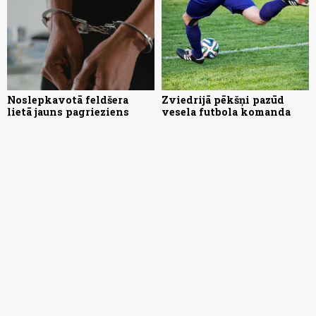
Noslepkavotā feldšera
Zviedrijā pēkšņi pazūd
lietā jauns pagrieziens
vesela futbola komanda