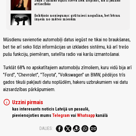
Jāņa Timmas bijusī sieva liek noprast, ka ir jaunās
attiecībās
Šokējošs noziegums: grūtnieci nogalina, bet bērnu
izņem no mātes miesām
Mūsdienu savienotie automobiļi datus iegūst ne tikai no braukšanas,
bet tie arī seko līdzi informācijas un izklaides sistēmu, kā arī trešo
pušu funkciju, piemēram, satelīta radio vai karšu izmantošanai.
Turklāt 68% no apskatītajiem automobiļu zīmoliem, kuru vidū bija arī
"Ford", "Chevrolet", "Toyota", "Volkswagen" un BMW, pēdējos trīs
gados tikuši pakļauti datu noplūdēm, hakeru uzbrukumiem vai datu
aizsardzības pārkāpumiem.
info
Uzzini pirmais
kas interesants noticis Latvijā un pasaulē,
pievienojoties mums
Telegram
vai
Whatsapp
kanālā
DALIES: