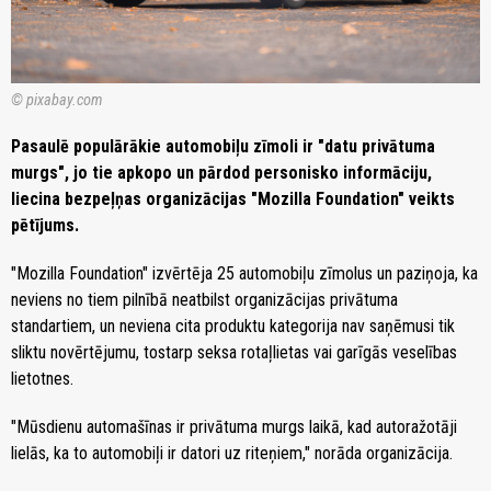
© pixabay.com
Pasaulē populārākie automobiļu zīmoli ir "datu privātuma
murgs", jo tie apkopo un pārdod personisko informāciju,
liecina bezpeļņas organizācijas "Mozilla Foundation" veikts
pētījums.
"Mozilla Foundation" izvērtēja 25 automobiļu zīmolus un paziņoja, ka
neviens no tiem pilnībā neatbilst organizācijas privātuma
standartiem, un neviena cita produktu kategorija nav saņēmusi tik
sliktu novērtējumu, tostarp seksa rotaļlietas vai garīgās veselības
lietotnes.
"Mūsdienu automašīnas ir privātuma murgs laikā, kad autoražotāji
lielās, ka to automobiļi ir datori uz riteņiem," norāda organizācija.