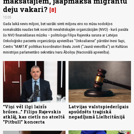
maksātājiem, jāapmaksā migrantu
deju vakari?
8
15:05
Gada laikā nevis miljoni, bet vairāki simti miljonu eiro no mūsu nodokļos
nomaksātās naudas tiek novirzīti nevalstiskajām organizācijām (NVO) - kurš pasūta
šo NVO finansēšanas mūziku – politologa Filipa Rajevska saruna ar Latvijas
Onkoloģisko pacientu organizāciju apvienības “Onkoalianse” pārstāvi Inesi Supi,
Centrs “MARTA” politikas koordinatori Beatu Joniti ("Jaunā vienotība") un Kultūras
ministrijas parlamentāro sekretāru Ivaru Āboliņu (Nacionālā apvienība).
“Viņi vēl ilgi laizīs
Latvijas valstspiederīgais
brūces...” Filips Rajevskis
apsūdzēts traģiskā
atklāj, kas cietīs no atceltā
negadījumā Lielbritānijā
"Pitbull" koncerta