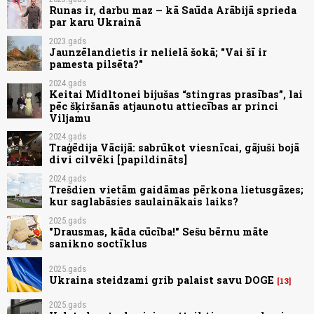
Runas ir, darbu maz – kā Saūda Arābijā sprieda
par karu Ukrainā
2023.gads
Jaunzēlandietis ir nelielā šokā; "Vai šī ir
pamesta pilsēta?"
2024.gads
Keitai Midltonei bijušas “stingras prasības”, lai
pēc šķiršanās atjaunotu attiecības ar princi
Viljamu
2024.gads
Traģēdija Vācijā: sabrūkot viesnīcai, gājuši bojā
divi cilvēki [papildināts]
2024.gads
Trešdien vietām gaidāmas pērkona lietusgāzes;
kur saglabāsies saulainākais laiks?
2025.gads
"Drausmas, kāda cūcība!" Sešu bērnu māte
sanikno soctīklus
2025.gads
Ukraina steidzami grib palaist savu DOGE
13
2025.gads