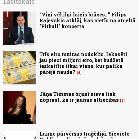
Lasītākais
“Viņi vēl ilgi laizīs brūces...” Filips
Rajevskis atklāj, kas cietīs no atceltā
"Pitbull" koncerta
Trīs eiro muitas nodoklis. Iekasēti
jau pieci miljoni eiro, bet budžetā
ieskaitīts tikai viens; kur palika
pārējā nauda?
4
Jāņa Timmas bijusī sieva liek
noprast, ka ir jaunās attiecībās
1
Laime pārvēršas traģēdijā. Sieviete