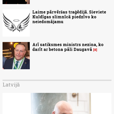
Laime pārvēršas traģēdijā. Sieviete
Kuldīgas slimnīcā piedzīvo ko
neiedomājamu
Arī satiksmes ministrs nezina, ko
darīt ar betona pāli Daugavā
8
Latvijā