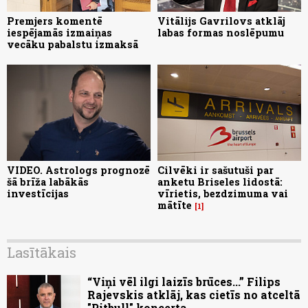
Premjers komentē
Vitālijs Gavrilovs atklāj
iespējamās izmaiņas
labas formas noslēpumu
vecāku pabalstu izmaksā
VIDEO. Astrologs prognozē
Cilvēki ir sašutuši par
šā brīža labākās
anketu Briseles lidostā:
investīcijas
vīrietis, bezdzimuma vai
mātīte
1
Lasītākais
“Viņi vēl ilgi laizīs brūces...” Filips
Rajevskis atklāj, kas cietīs no atceltā
"Pitbull" koncerta