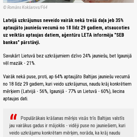
© Romāns Kokšarovs/F64
Latvijā uzkrājumus neveido vairāk nekā trešā daļa jeb 35%
aptaujāto jauniešu vecumā no 18 līdz 29 gadiem, atsaucoties
uz veiktās aptaujas datiem, aģentūru LETA informēja "SEB
bankas" pārstāvji.
Savukārt Lietuvā bez uzkrājumiem dzīvo 24% jauniešu, bet Igaunijā
vēl mazāk - 21%.
Vairāk nekā puse, proti, ap 64% aptaujāto Baltijas jauniešu vecumā
no 18 līdz 29 gadiem, kuri veido uzkrājumus, naudu krāj konkrētiem
mērķiem (Latvijā - 56%, Igaunijā - 77% un Lietuvā - 60%), liecina
aptaujas dati.
Populārākais krāšanas mērķis visās trīs Baltijas valstīs
jau vairākus gadus ir mājoklis - vidēji puse no jauniešiem, kuri
veido uzkrājumu konkrētam mērķim, norāda, ka krāj naudu