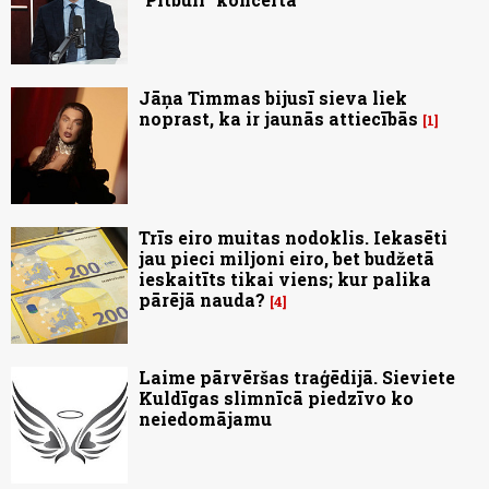
Jāņa Timmas bijusī sieva liek
noprast, ka ir jaunās attiecībās
1
Trīs eiro muitas nodoklis. Iekasēti
jau pieci miljoni eiro, bet budžetā
ieskaitīts tikai viens; kur palika
pārējā nauda?
4
Laime pārvēršas traģēdijā. Sieviete
Kuldīgas slimnīcā piedzīvo ko
neiedomājamu