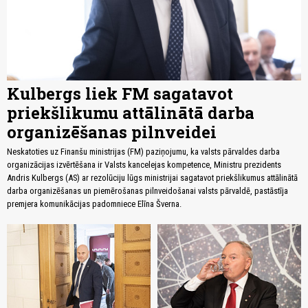
Kulbergs liek FM sagatavot
priekšlikumu attālinātā darba
organizēšanas pilnveidei
Neskatoties uz Finanšu ministrijas (FM) paziņojumu, ka valsts pārvaldes darba
organizācijas izvērtēšana ir Valsts kancelejas kompetence, Ministru prezidents
Andris Kulbergs (AS) ar rezolūciju lūgs ministrijai sagatavot priekšlikumus attālinātā
darba organizēšanas un piemērošanas pilnveidošanai valsts pārvaldē, pastāstīja
premjera komunikācijas padomniece Elīna Šverna.