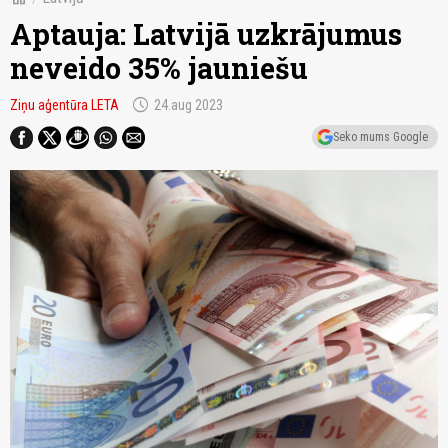
Aptauja: Latvijā uzkrājumus
neveido 35% jauniešu
schedule
Ziņu aģentūra LETA
24.aug 2023
Seko mums Google