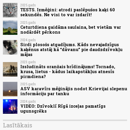
2025.gads
TESTS. Izmēģini: atrodi paslēpušos kaķi 60
sekundēs. Ne visi to var izdarīt!
2025.gads
Ceturtdiena gaidāma saulaina, bet vietām var
nodārdēt pērkons
2024.gads
Sirdi plosošs atgadījums. Kāds nevajadzīgus
kaķēnus atstāj kā “dāvanu” pie daudzdzīvokļu
mājas
2023.gads
Izsludināts oranžais brīdinājums! Tornado,
krusa, lietus - kādus laikapstākļus atnesīs
pirmdiena?
2025.gads
ASV karavīrs mēģinājis nodot Krievijai slepenu
informāciju par tanku
2024.gads
VIDEO: Dzīvoklī Rīgā izceļas pamatīgs
ugunsgrēks
Lasītākais