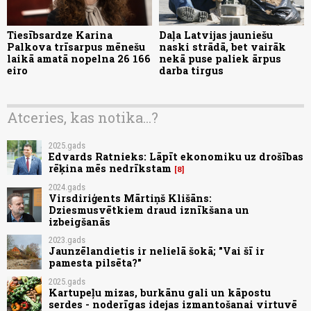
Tiesībsardze Karina
Daļa Latvijas jauniešu
Palkova trīsarpus mēnešu
naski strādā, bet vairāk
laikā amatā nopelna 26 166
nekā puse paliek ārpus
eiro
darba tirgus
Atceries, kas notika...?
2025.gads
Edvards Ratnieks: Lāpīt ekonomiku uz drošības
rēķina mēs nedrīkstam
8
2024.gads
Virsdiriģents Mārtiņš Klišāns:
Dziesmusvētkiem draud iznīkšana un
izbeigšanās
2023.gads
Jaunzēlandietis ir nelielā šokā; "Vai šī ir
pamesta pilsēta?"
2025.gads
Kartupeļu mizas, burkānu gali un kāpostu
serdes - noderīgas idejas izmantošanai virtuvē