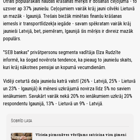
Otrais populārākais naudas krāšanas mērķis ir došanās ceļojumā - to
uzsver ap 37% jauniešu. Ceļojumiem vairāk krāj jauni cilvēki Lietuvā
un mazāk - Igaunijā. Trešais biežāk minētais finanšu krāšanas
iemesls ir transportlīdzekļa iegāde - savam spēkratam vairāk krāj
jaunieši Latvijā, bet, piemēram, Igaunijā šis mērķis ir divreiz mazāk
populārs.
"SEB bankas" privātpersonu segmenta vadītāja Elza Rudzīte
informē, ka šogad novērota tendence, ka pieaug to jauniešu skaits,
kuri krāj nākotnes pensijai un kopumā vecumdienām.
Vidēji ceturtā daļa jauniešu katrā valstī (26% - Latvijā, 25% - Lietuvā
un 23% - Igaunijā) ik mēnesi uzkrājumā novirza līdz 5% no saviem
ienākumiem. Savukārt vairāk nekā 20% no ienākumiem uzkrāj 20%
respondentu Igaunijā, 13% - Lietuvā un 9% - Latvijā.
ŠOBRĪD LASA
Vīrieša pirmsnāves vēstījums satricina visu ģimeni