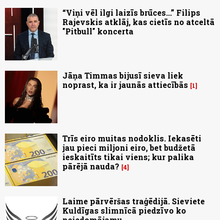
“Viņi vēl ilgi laizīs brūces...” Filips
Rajevskis atklāj, kas cietīs no atceltā
"Pitbull" koncerta
Jāņa Timmas bijusī sieva liek
noprast, ka ir jaunās attiecībās
1
Trīs eiro muitas nodoklis. Iekasēti
jau pieci miljoni eiro, bet budžetā
ieskaitīts tikai viens; kur palika
pārējā nauda?
4
Laime pārvēršas traģēdijā. Sieviete
Kuldīgas slimnīcā piedzīvo ko
neiedomājamu