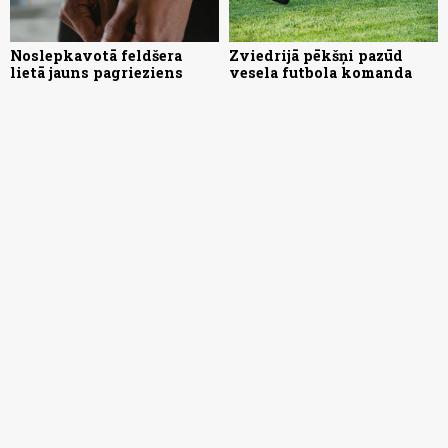
Noslepkavotā feldšera
Zviedrijā pēkšņi pazūd
lietā jauns pagrieziens
vesela futbola komanda