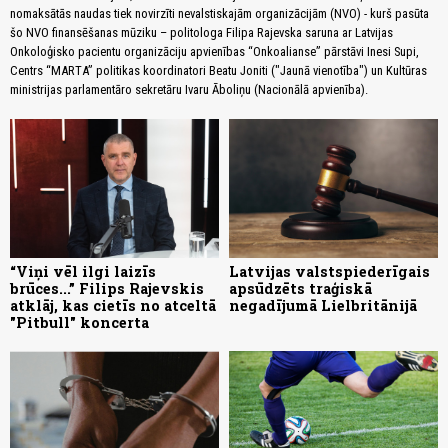
nomaksātās naudas tiek novirzīti nevalstiskajām organizācijām (NVO) - kurš pasūta
šo NVO finansēšanas mūziku – politologa Filipa Rajevska saruna ar Latvijas
Onkoloģisko pacientu organizāciju apvienības “Onkoalianse” pārstāvi Inesi Supi,
Centrs “MARTA” politikas koordinatori Beatu Joniti ("Jaunā vienotība") un Kultūras
ministrijas parlamentāro sekretāru Ivaru Āboliņu (Nacionālā apvienība).
“Viņi vēl ilgi laizīs
Latvijas valstspiederīgais
brūces...” Filips Rajevskis
apsūdzēts traģiskā
atklāj, kas cietīs no atceltā
negadījumā Lielbritānijā
"Pitbull" koncerta