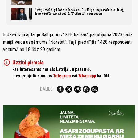
“Viņi vēl ilgi laizīs brūces...” Filips Rajevskis atklāj,
kas cietīs no atceltā "Pitbull" koncerta
Iedzīvotāju aptauju Baltijā pēc "SEB bankas" pasūtījuma 2023.gada
maijā veica uzņēmums "Norstat". Tajā piedalījās 1428 respondenti
vecumā no 18 līdz 29 gadiem.
info
Uzzini pirmais
kas interesants noticis Latvijā un pasaulē,
pievienojoties mums
Telegram
vai
Whatsapp
kanālā
DALIES: