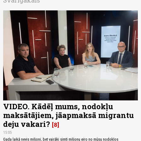
Svarīgākais
VIDEO. Kādēļ mums, nodokļu
maksātājiem, jāapmaksā migrantu
deju vakari?
8
15:05
Gada laikā nevis miljoni, bet vairāki simti miljonu eiro no mūsu nodokļos