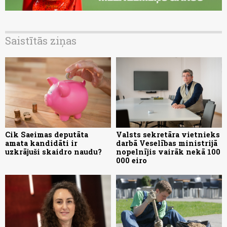
Saistītās ziņas
Cik Saeimas deputāta
Valsts sekretāra vietnieks
amata kandidāti ir
darbā Veselības ministrijā
uzkrājuši skaidro naudu?
nopelnījis vairāk nekā 100
000 eiro