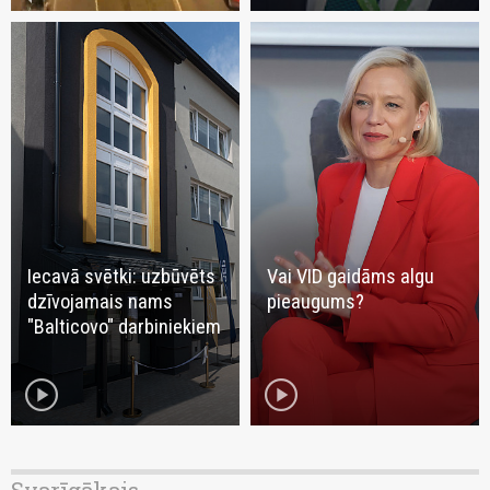
Iecavā svētki: uzbūvēts
Vai VID gaidāms algu
dzīvojamais nams
pieaugums?
"Balticovo" darbiniekiem
play_circle
play_circle