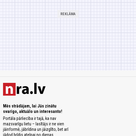
Mēs strādājam, lai Jūs zinātu
svarīgo, aktuālo un interesanto!
Portāla pārliecība ir tajā, ka nav
mazsvarīgu lietu – lasītājs ir ne vien
jāinformē, jābrīdina un jāizglīto, bet arī
jādod brīdis atelpai no dienas