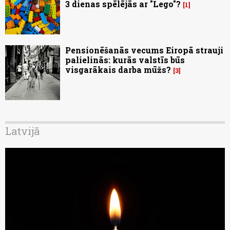
3 dienas spēlējās ar "Lego"?
1
Pensionēšanās vecums Eiropā strauji
palielinās: kurās valstīs būs
visgarākais darba mūžs?
3
Latvijā