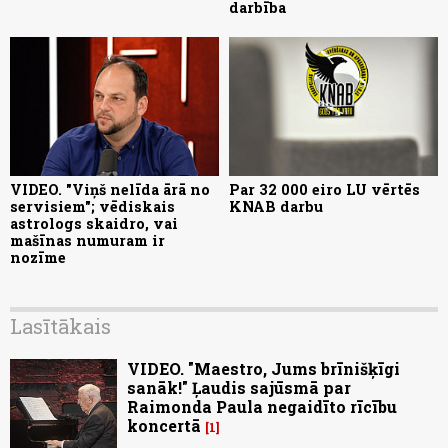
darbība
VIDEO. "Viņš nelīda ārā no
Par 32 000 eiro LU vērtēs
servisiem"; vēdiskais
KNAB darbu
astrologs skaidro, vai
mašīnas numuram ir
nozīme
Lasītākais
VIDEO. "Maestro, Jums brīnišķīgi
sanāk!" Ļaudis sajūsmā par
Raimonda Paula negaidīto rīcību
koncertā
1