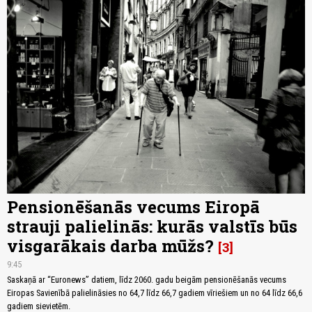
Pensionēšanās vecums Eiropā
strauji palielinās: kurās valstīs būs
visgarākais darba mūžs?
3
9:45
Saskaņā ar “Euronews” datiem, līdz 2060. gadu beigām pensionēšanās vecums
Eiropas Savienībā palielināsies no 64,7 līdz 66,7 gadiem vīriešiem un no 64 līdz 66,6
gadiem sievietēm.