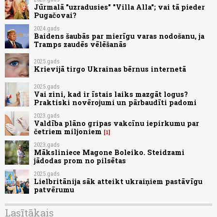
Jūrmalā "uzradusies" "Villa Alla"; vai tā pieder
Pugačovai?
2024.gads
Baidens šaubās par mierīgu varas nodošanu, ja
Tramps zaudēs vēlēšanās
2025.gads
Krievijā tirgo Ukrainas bērnus internetā
2025.gads
Vai zini, kad ir īstais laiks mazgāt logus?
Praktiski novērojumi un pārbaudīti padomi
2023.gads
Valdība plāno gripas vakcīnu iepirkumu par
četriem miljoniem
1
2023.gads
Māksliniece Magone Boleiko. Steidzami
jādodas prom no pilsētas
2025.gads
Lielbritānija sāk atteikt ukraiņiem pastāvīgu
patvērumu
Lasītākais