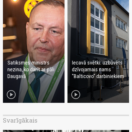
Satiksmes ministrs
Iecavā svētki: uzbūvēts
nezina, ko darīt ar pāli
dzīvojamais nams
Daugavā
"Balticovo" darbiniekiem
play_circle
play_circle
Svarīgākais