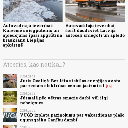
Autovadītāju ievērībai:
Autovadītāju ievērībai:
Kurzemē sniegputenis un
šorīt daudzviet Latvijā
apledojums īpaši apgrūtina
autoceļi sniegoti un apledo
braukšanu Liepājas
apkārtnē
Atceries, kas notika...?
2024.gads
Juris Ozoliņš: Bez lēta stabilas enerģijas avota
par zemām elektrības cenām jāaizmirst
16
2024.gads
Jūrmalā pēc vētras smagie darbi vēl ilgi
nebeigsies
2024.gads
VUGD izplata paziņojumu par vakardienas plašo
ugunsgrēku Ganību dambī
2023.gads