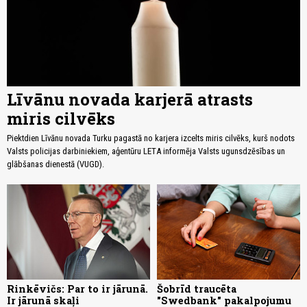
Līvānu novada karjerā atrasts
miris cilvēks
Piektdien Līvānu novada Turku pagastā no karjera izcelts miris cilvēks, kurš nodots
Valsts policijas darbiniekiem, aģentūru LETA informēja Valsts ugunsdzēsības un
glābšanas dienestā (VUGD).
Rinkēvičs: Par to ir jārunā.
Šobrīd traucēta
Ir jārunā skaļi
"Swedbank" pakalpojumu