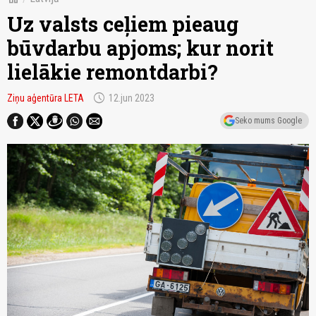
Uz valsts ceļiem pieaug
būvdarbu apjoms; kur norit
lielākie remontdarbi?
schedule
Ziņu aģentūra LETA
12.jun 2023
Seko mums Google