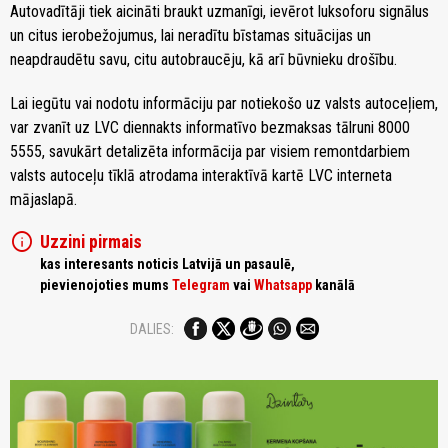
Autovadītāji tiek aicināti braukt uzmanīgi, ievērot luksoforu signālus
un citus ierobežojumus, lai neradītu bīstamas situācijas un
neapdraudētu savu, citu autobraucēju, kā arī būvnieku drošību.
Lai iegūtu vai nodotu informāciju par notiekošo uz valsts autoceļiem,
var zvanīt uz LVC diennakts informatīvo bezmaksas tālruni 8000
5555, savukārt detalizēta informācija par visiem remontdarbiem
valsts autoceļu tīklā atrodama interaktīvā kartē LVC interneta
mājaslapā.
info
Uzzini pirmais
kas interesants noticis Latvijā un pasaulē,
pievienojoties mums
Telegram
vai
Whatsapp
kanālā
DALIES: