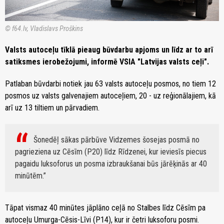
© f64.lv, Vladislavs Proškins
Valsts autoceļu tīklā pieaug būvdarbu apjoms un līdz ar to arī
satiksmes ierobežojumi, informē VSIA "Latvijas valsts ceļi".
Patlaban būvdarbi notiek jau 63 valsts autoceļu posmos, no tiem 12
posmos uz valsts galvenajiem autoceļiem, 20 - uz reģionālajiem, kā
arī uz 13 tiltiem un pārvadiem.
Šonedēļ sākas pārbūve Vidzemes šosejas posmā no
pagrieziena uz Cēsīm (P20) līdz Rīdzenei, kur ieviesīs piecus
pagaidu luksoforus un posma izbraukšanai būs jārēķinās ar 40
minūtēm.
Tāpat vismaz 40 minūtes jāplāno ceļā no Stalbes līdz Cēsīm pa
autoceļu Umurga-Cēsis-Līvi (P14), kur ir četri luksoforu posmi.