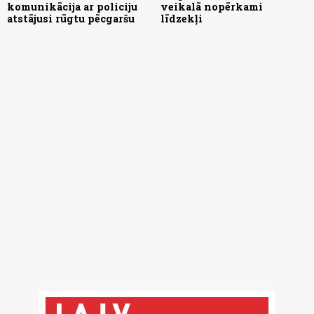
komunikācija ar policiju
veikalā nopērkami
atstājusi rūgtu pēcgaršu
līdzekļi