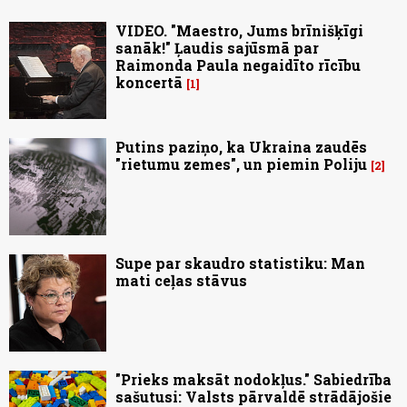
VIDEO. "Maestro, Jums brīnišķīgi
sanāk!" Ļaudis sajūsmā par
Raimonda Paula negaidīto rīcību
koncertā
1
Putins paziņo, ka Ukraina zaudēs
"rietumu zemes", un piemin Poliju
2
Supe par skaudro statistiku: Man
mati ceļas stāvus
"Prieks maksāt nodokļus." Sabiedrība
sašutusi: Valsts pārvaldē strādājošie