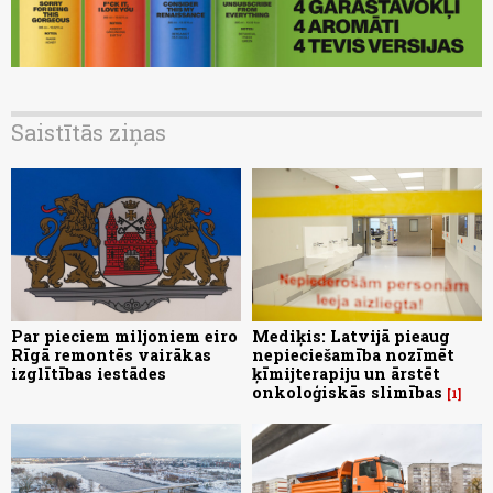
Saistītās ziņas
Par pieciem miljoniem eiro
Mediķis: Latvijā pieaug
Rīgā remontēs vairākas
nepieciešamība nozīmēt
izglītības iestādes
ķīmijterapiju un ārstēt
onkoloģiskās slimības
1