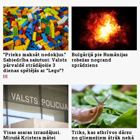
"Prieks maksāt nodokļus."
Bulgārijā pie Rumānijas
Sabiedrība sašutusi: Valsts
robežas nogrand
pārvaldē strādājošie 3
sprādziens
dienas spēlējās ar "Lego"?
1
Visas asaras izraudājusi.
Triks, kas atbrīvos dārzu
Mirušā Kristera mātei
no gliemežiem ātrāk nekā