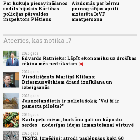
Par kukuļa piesavināšanos
Aizdomās par bērnu
sodīts bijušais Kārtības
pornogrāfijas apriti
policijas pārvaldes
aizturēta IeVP
inspektors Plētiens
amatpersona
Atceries, kas notika...?
2025.gads
Edvards Ratnieks: Lāpīt ekonomiku uz drošības
rēķina mēs nedrīkstam
8
2024.gads
Virsdiriģents Mārtiņš Klišāns:
Dziesmusvētkiem draud iznīkšana un
izbeigšanās
2023.gads
Jaunzēlandietis ir nelielā šokā; "Vai šī ir
pamesta pilsēta?"
2025.gads
Kartupeļu mizas, burkānu gali un kāpostu
serdes - noderīgas idejas izmantošanai virtuvē
2025.gads
TESTS. Izmēģini: atrodi paslēpušos kaķi 60