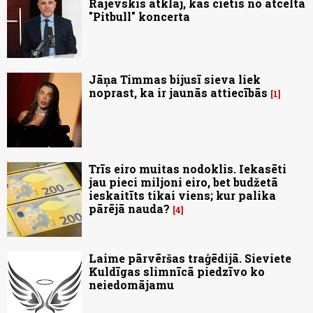
Rajevskis atklāj, kas cietīs no atceltā
"Pitbull" koncerta
Jāņa Timmas bijusī sieva liek
noprast, ka ir jaunās attiecībās
1
Trīs eiro muitas nodoklis. Iekasēti
jau pieci miljoni eiro, bet budžetā
ieskaitīts tikai viens; kur palika
pārējā nauda?
4
Laime pārvēršas traģēdijā. Sieviete
Kuldīgas slimnīcā piedzīvo ko
neiedomājamu