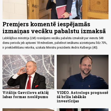
Premjers komentē iespējamās
izmaiņas vecāku pabalstu izmaksā
Labklājības ministrija (LM) rosinājums vecāku pabalstu izmaksāt par vienotu 548
dienu periodu jeb aptuveni 18 mēnešiem, palielinot ienākumu aizvietojumu līdz 70%,
ir priekšvēlēšanu retorika, uzskata Ministru prezidents Andris Kulbergs (AS).
Vitālijs Gavrilovs atklāj
VIDEO. Astrologs prognozē
labas formas noslēpumu
šā brīža labākās
investīcijas