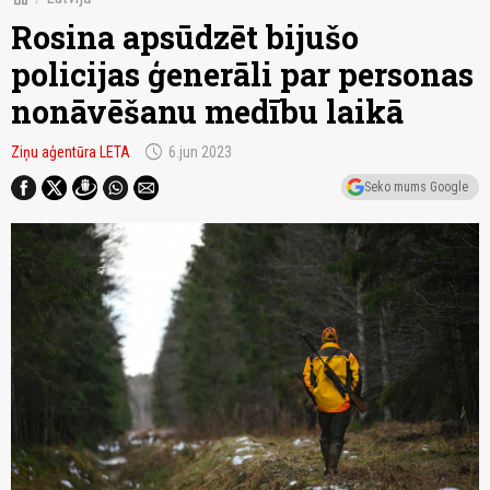
Rosina apsūdzēt bijušo
policijas ģenerāli par personas
nonāvēšanu medību laikā
schedule
Ziņu aģentūra LETA
6.jun 2023
Seko mums Google