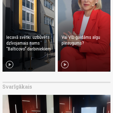
Iecavā svētki: uzbūvēts
Vai VID gaidāms algu
dzīvojamais nams
pieaugums?
"Balticovo" darbiniekiem
play_circle
play_circle
Svarīgākais