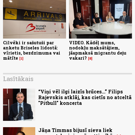
Cilvēki ir sašutuši par
VIDEO. Kādēļ mums,
anketu Briseles lidostā:
nodokļu maksātājiem,
vīrietis, bezdzimuma vai
jāapmaksā migrantu deju
mātīte
vakari?
1
8
Lasītākais
“Viņi vēl ilgi laizīs brūces...” Filips
Rajevskis atklāj, kas cietīs no atceltā
"Pitbull" koncerta
Jāņa Timmas bijusī sieva liek