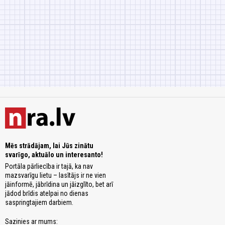
Mēs strādājam, lai Jūs zinātu
svarīgo, aktuālo un interesanto!
Portāla pārliecība ir tajā, ka nav
mazsvarīgu lietu – lasītājs ir ne vien
jāinformē, jābrīdina un jāizglīto, bet arī
jādod brīdis atelpai no dienas
saspringtajiem darbiem.
Sazinies ar mums: