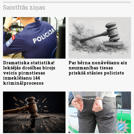
Saistītās ziņas
Dramatiska statistika!
Par bērna nonāvēšanu aiz
Iekšējās drošības birojs
neuzmanības tiesas
veicis pirmstiesas
priekšā stāsies policists
izmeklēšanu 144
kriminālprocesos