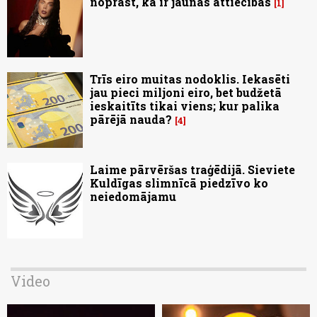
noprast, ka ir jaunās attiecībās
1
Trīs eiro muitas nodoklis. Iekasēti
jau pieci miljoni eiro, bet budžetā
ieskaitīts tikai viens; kur palika
pārējā nauda?
4
Laime pārvēršas traģēdijā. Sieviete
Kuldīgas slimnīcā piedzīvo ko
neiedomājamu
Video