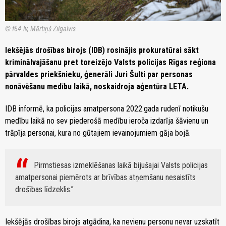
© f64.lv, Mārtiņš Zilgalvis
Iekšējās drošības birojs (IDB) rosinājis prokuratūrai sākt
kriminālvajāšanu pret toreizējo Valsts policijas Rīgas reģiona
pārvaldes priekšnieku, ģenerāli Juri Šulti par personas
nonāvēšanu medību laikā, noskaidroja aģentūra LETA.
IDB informē, ka policijas amatpersona 2022.gada rudenī notikušu
medību laikā no sev piederošā medību ieroča izdarīja šāvienu un
trāpīja personai, kura no gūtajiem ievainojumiem gāja bojā.
Pirmstiesas izmeklēšanas laikā bijušajai Valsts policijas
amatpersonai piemērots ar brīvības atņemšanu nesaistīts
drošības līdzeklis.
Iekšējās drošības birojs atgādina, ka nevienu personu nevar uzskatīt