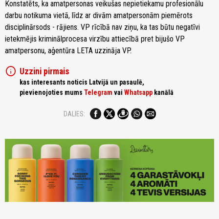
Konstatēts, ka amatpersonas veikušas nepietiekamu profesionālu
darbu notikuma vietā, līdz ar divām amatpersonām piemērots
disciplinārsods - rājiens. VP rīcībā nav ziņu, ka tas būtu negatīvi
ietekmējis kriminālprocesa virzību attiecībā pret bijušo VP
amatpersonu, aģentūra LETA uzzināja VP.
info
Uzzini pirmais
kas interesants noticis Latvijā un pasaulē,
pievienojoties mums
Telegram
vai
Whatsapp
kanālā
DALIES: