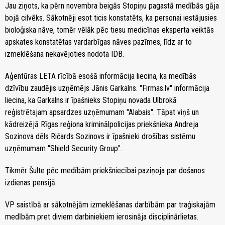
Jau ziņots, ka pērn novembra beigās Stopiņu pagastā medībās gāja
bojā cilvēks. Sākotnēji esot ticis konstatēts, ka personai iestājusies
bioloģiska nāve, tomēr vēlāk pēc tiesu medicīnas eksperta veiktās
apskates konstatētas vardarbīgas nāves pazīmes, līdz ar to
izmeklēšana nekavējoties nodota IDB.
Aģentūras LETA rīcībā esošā informācija liecina, ka medībās
dzīvību zaudējis uzņēmējs Jānis Garkalns. "Firmas.lv" informācija
liecina, ka Garkalns ir īpašnieks Stopiņu novada Ulbrokā
reģistrētajam apsardzes uzņēmumam "Alabais". Tāpat viņš un
kādreizējā Rīgas reģiona kriminālpolicijas priekšnieka Andreja
Sozinova dēls Ričards Sozinovs ir īpašnieki drošības sistēmu
uzņēmumam "Shield Security Group".
Tikmēr Šulte pēc medībām priekšniecībai paziņoja par došanos
izdienas pensijā.
VP saistībā ar sākotnējām izmeklēšanas darbībām par traģiskajām
medībām pret diviem darbiniekiem ierosināja disciplinārlietas.