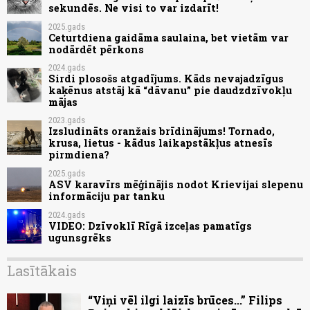
sekundēs. Ne visi to var izdarīt!
2025.gads
Ceturtdiena gaidāma saulaina, bet vietām var
nodārdēt pērkons
2024.gads
Sirdi plosošs atgadījums. Kāds nevajadzīgus
kaķēnus atstāj kā “dāvanu” pie daudzdzīvokļu
mājas
2023.gads
Izsludināts oranžais brīdinājums! Tornado,
krusa, lietus - kādus laikapstākļus atnesīs
pirmdiena?
2025.gads
ASV karavīrs mēģinājis nodot Krievijai slepenu
informāciju par tanku
2024.gads
VIDEO: Dzīvoklī Rīgā izceļas pamatīgs
ugunsgrēks
Lasītākais
“Viņi vēl ilgi laizīs brūces...” Filips