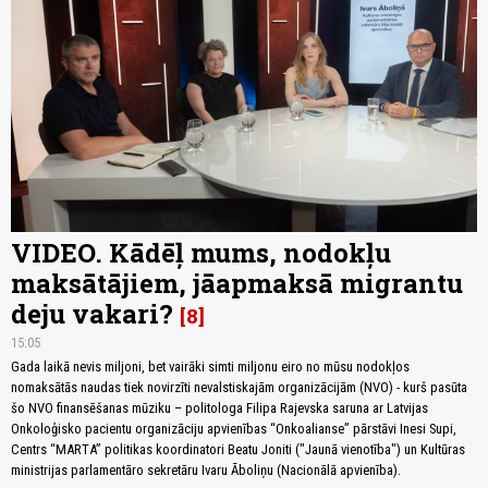
VIDEO. Kādēļ mums, nodokļu
maksātājiem, jāapmaksā migrantu
deju vakari?
8
15:05
Gada laikā nevis miljoni, bet vairāki simti miljonu eiro no mūsu nodokļos
nomaksātās naudas tiek novirzīti nevalstiskajām organizācijām (NVO) - kurš pasūta
šo NVO finansēšanas mūziku – politologa Filipa Rajevska saruna ar Latvijas
Onkoloģisko pacientu organizāciju apvienības “Onkoalianse” pārstāvi Inesi Supi,
Centrs “MARTA” politikas koordinatori Beatu Joniti ("Jaunā vienotība") un Kultūras
ministrijas parlamentāro sekretāru Ivaru Āboliņu (Nacionālā apvienība).