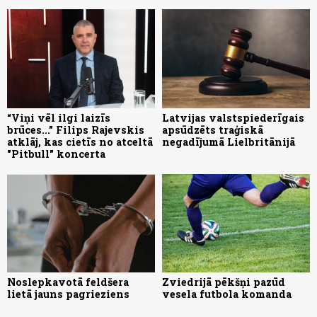
“Viņi vēl ilgi laizīs
Latvijas valstspiederīgais
brūces...” Filips Rajevskis
apsūdzēts traģiskā
atklāj, kas cietīs no atceltā
negadījumā Lielbritānijā
"Pitbull" koncerta
Noslepkavotā feldšera
Zviedrijā pēkšņi pazūd
lietā jauns pagrieziens
vesela futbola komanda