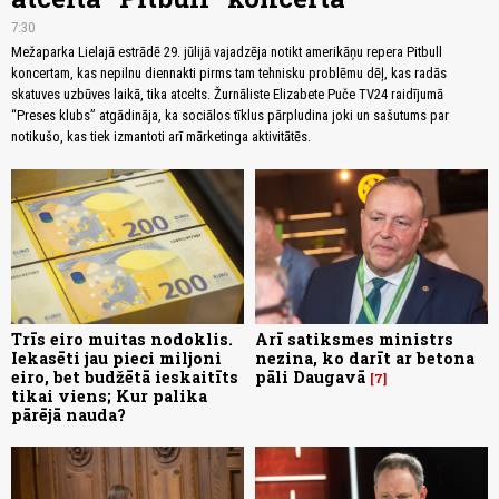
7:30
Mežaparka Lielajā estrādē 29. jūlijā vajadzēja notikt amerikāņu repera Pitbull
koncertam, kas nepilnu diennakti pirms tam tehnisku problēmu dēļ, kas radās
skatuves uzbūves laikā, tika atcelts. Žurnāliste Elizabete Puče TV24 raidījumā
“Preses klubs” atgādināja, ka sociālos tīklus pārpludina joki un sašutums par
notikušo, kas tiek izmantoti arī mārketinga aktivitātēs.
Trīs eiro muitas nodoklis.
Arī satiksmes ministrs
Iekasēti jau pieci miljoni
nezina, ko darīt ar betona
eiro, bet budžētā ieskaitīts
pāli Daugavā
7
tikai viens; Kur palika
pārējā nauda?