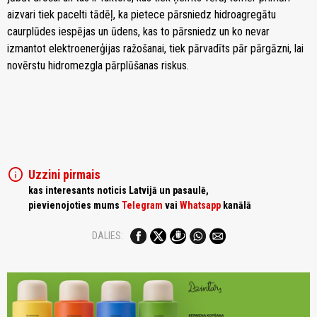
aizvari tiek pacelti tādēļ, ka pietece pārsniedz hidroagregātu
caurplūdes iespējas un ūdens, kas to pārsniedz un ko nevar
izmantot elektroenerģijas ražošanai, tiek pārvadīts pār pārgāzni, lai
novērstu hidromezgla pārplūšanas riskus.
info
Uzzini pirmais
kas interesants noticis Latvijā un pasaulē,
pievienojoties mums
Telegram
vai
Whatsapp
kanālā
DALIES: