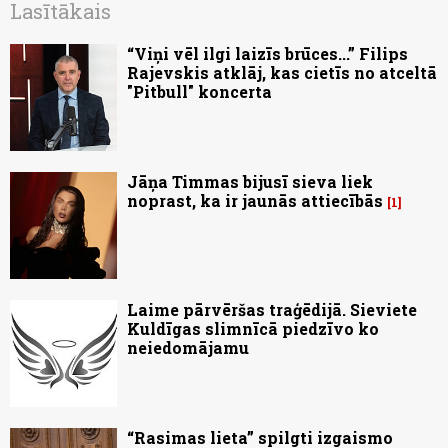
Lasītākais
“Viņi vēl ilgi laizīs brūces...” Filips
Rajevskis atklāj, kas cietīs no atceltā
"Pitbull" koncerta
Jāņa Timmas bijusī sieva liek
noprast, ka ir jaunās attiecībās
1
Laime pārvēršas traģēdijā. Sieviete
Kuldīgas slimnīcā piedzīvo ko
neiedomājamu
“Rasimas lieta” spilgti izgaismo