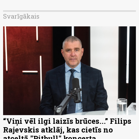
Svarīgākais
“Viņi vēl ilgi laizīs brūces...” Filips
Rajevskis atklāj, kas cietīs no
atceltā "Pitbull" koncerta