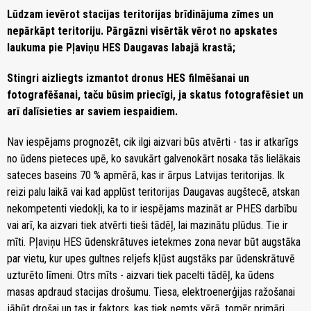
Lūdzam ievērot stacijas teritorijas brīdinājuma zīmes un
nepārkāpt teritoriju. Pārgāzni visērtāk vērot no apskates
laukuma pie Pļaviņu HES Daugavas labajā krastā;
Stingri aizliegts izmantot dronus HES filmēšanai un
fotografēšanai, taču būsim priecīgi, ja skatus fotografēsiet un
arī dalīsieties ar saviem iespaidiem.
Nav iespējams prognozēt, cik ilgi aizvari būs atvērti - tas ir atkarīgs
no ūdens pieteces upē, ko savukārt galvenokārt nosaka tās lielākais
sateces baseins 70 % apmērā, kas ir ārpus Latvijas teritorijas. Ik
reizi palu laikā vai kad applūst teritorijas Daugavas augštecē, atskan
nekompetenti viedokļi, ka to ir iespējams mazināt ar PHES darbību
vai arī, ka aizvari tiek atvērti tieši tādēļ, lai mazinātu plūdus. Tie ir
mīti. Pļaviņu HES ūdenskrātuves ietekmes zona nevar būt augstāka
par vietu, kur upes gultnes reljefs kļūst augstāks par ūdenskrātuvē
uzturēto līmeni. Otrs mīts - aizvari tiek pacelti tādēļ, ka ūdens
masas apdraud stacijas drošumu. Tiesa, elektroenerģijas ražošanai
jābūt drošai un tas ir faktors, kas tiek ņemts vērā, tomēr primāri