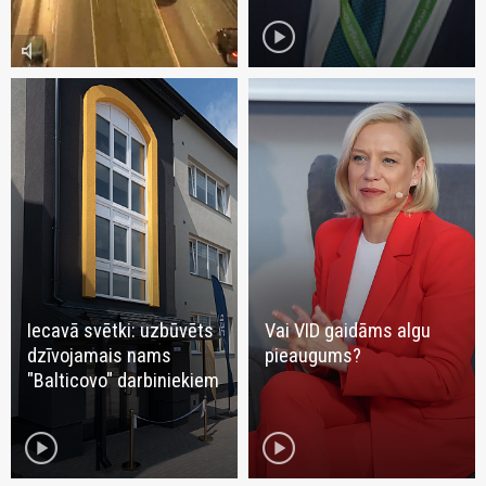
play_circle
volume_mute
Iecavā svētki: uzbūvēts
Vai VID gaidāms algu
dzīvojamais nams
pieaugums?
"Balticovo" darbiniekiem
play_circle
play_circle