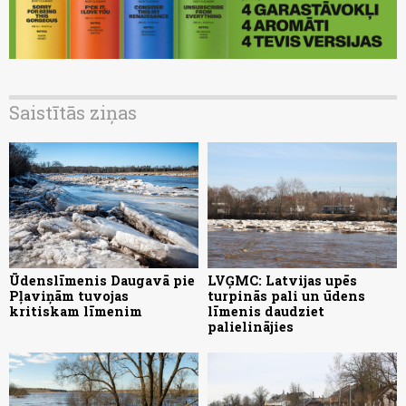
Saistītās ziņas
Ūdenslīmenis Daugavā pie
LVĢMC: Latvijas upēs
Pļaviņām tuvojas
turpinās pali un ūdens
kritiskam līmenim
līmenis daudziet
palielinājies