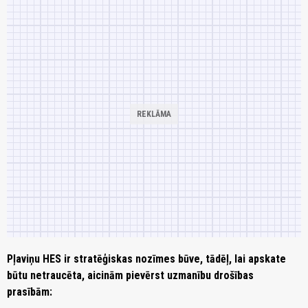
Pļaviņu HES ir stratēģiskas nozīmes būve, tādēļ, lai apskate
būtu netraucēta, aicinām pievērst uzmanību drošības
prasībām: