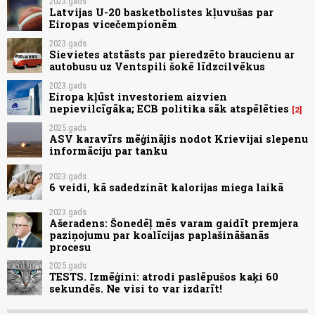
2023.gads
Latvijas U-20 basketbolistes kļuvušas par
Eiropas vicečempionēm
2023.gads
Sievietes atstāsts par pieredzēto braucienu ar
autobusu uz Ventspili šokē līdzcilvēkus
2023.gads
Eiropa kļūst investoriem aizvien
nepievilcīgāka; ECB politika sāk atspēlēties
2
2025.gads
ASV karavīrs mēģinājis nodot Krievijai slepenu
informāciju par tanku
2023.gads
6 veidi, kā sadedzināt kalorijas miega laikā
2023.gads
Ašeradens: Šonedēļ mēs varam gaidīt premjera
paziņojumu par koalīcijas paplašināšanās
procesu
2025.gads
TESTS. Izmēģini: atrodi paslēpušos kaķi 60
sekundēs. Ne visi to var izdarīt!