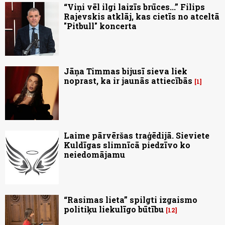
“Viņi vēl ilgi laizīs brūces...” Filips
Rajevskis atklāj, kas cietīs no atceltā
"Pitbull" koncerta
Jāņa Timmas bijusī sieva liek
noprast, ka ir jaunās attiecībās
1
Laime pārvēršas traģēdijā. Sieviete
Kuldīgas slimnīcā piedzīvo ko
neiedomājamu
“Rasimas lieta” spilgti izgaismo
politiķu liekulīgo būtību
12