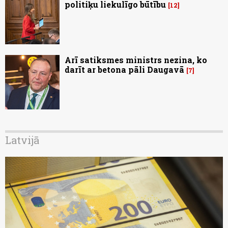
politiķu liekulīgo būtību
12
Arī satiksmes ministrs nezina, ko
darīt ar betona pāli Daugavā
7
Latvijā