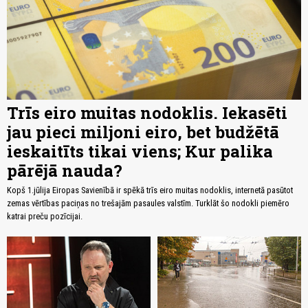
Trīs eiro muitas nodoklis. Iekasēti
jau pieci miljoni eiro, bet budžētā
ieskaitīts tikai viens; Kur palika
pārējā nauda?
Kopš 1.jūlija Eiropas Savienībā ir spēkā trīs eiro muitas nodoklis, internetā pasūtot
zemas vērtības paciņas no trešajām pasaules valstīm. Turklāt šo nodokli piemēro
katrai preču pozīcijai.