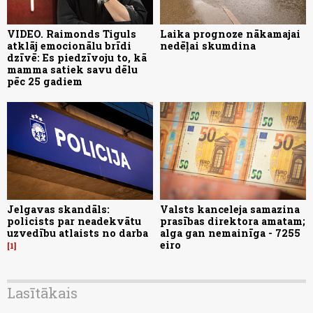
VIDEO. Raimonds Tiguls
Laika prognoze nākamajai
atklāj emocionālu brīdi
nedēļai skumdina
dzīvē: Es piedzīvoju to, kā
mamma satiek savu dēlu
pēc 25 gadiem
Jelgavas skandāls:
Valsts kanceleja samazina
policists par neadekvātu
prasības direktora amatam;
uzvedību atlaists no darba
alga gan nemainīga - 7255
eiro
1
Lasītākais