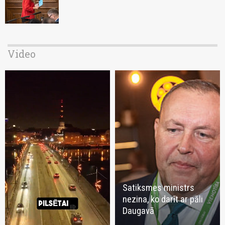
Video
Satiksmes ministrs
nezina, ko darīt ar pāli
Daugavā