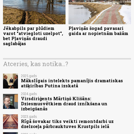
Jēkabpils par plūdiem
Pļaviņās šogad pavasari
varot "atviegloti uzelpot",
gaida ar nopietnām bažām
bet Pļaviņās draudi
saglabājas
Atceries, kas notika...?
2025.gads
Mākslīgais intelekts pamanījis dramatiskas
atšķirības Putina izskatā
2024.gads
Virsdiriģents Mārtiņš Klišāns:
Dziesmusvētkiem draud iznīkšana un
izbeigšanās
2023.gads
Rīgā šovakar tiks veikti remontdarbi uz
dzelzceļa pārbrauktuves Krustpils ielā