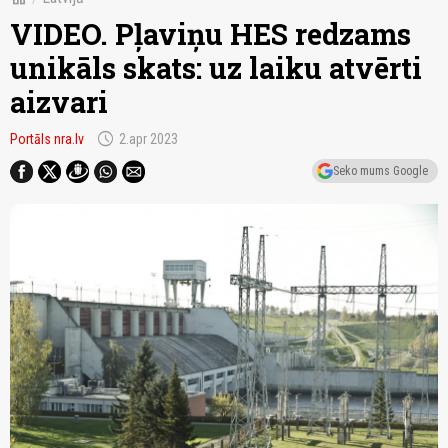
VIDEO. Pļaviņu HES redzams
unikāls skats: uz laiku atvērti
aizvari
schedule
Portāls nra.lv
2.apr 2023
Seko mums Google