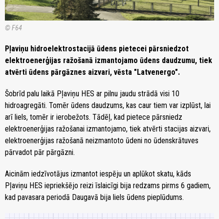
© F64
Pļaviņu hidroelektrostacijā ūdens pietecei pārsniedzot
elektroenerģijas ražošanā izmantojamo ūdens daudzumu, tiek
atvērti ūdens pārgāznes aizvari, vēsta "Latvenergo".
Šobrīd palu laikā Pļaviņu HES ar pilnu jaudu strādā visi 10
hidroagregāti. Tomēr ūdens daudzums, kas caur tiem var izplūst, lai
arī liels, tomēr ir ierobežots. Tādēļ, kad pietece pārsniedz
elektroenerģijas ražošanai izmantojamo, tiek atvērti stacijas aizvari,
elektroenerģijas ražošanā neizmantoto ūdeni no ūdenskrātuves
pārvadot pār pārgāzni.
Aicinām iedzīvotājus izmantot iespēju un aplūkot skatu, kāds
Pļaviņu HES iepriekšējo reizi īslaicīgi bija redzams pirms 6 gadiem,
kad pavasara periodā Daugavā bija liels ūdens pieplūdums.