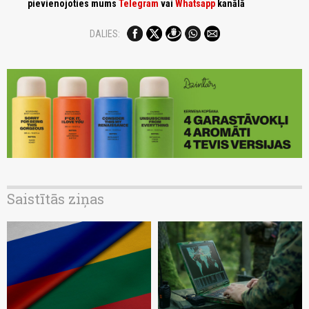
pievienojoties mums
Telegram
vai
Whatsapp
kanālā
DALIES:
Saistītās ziņas