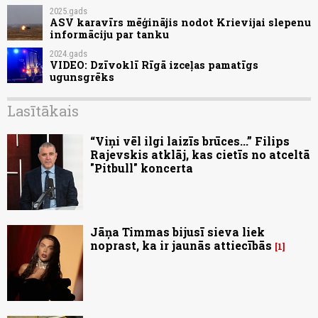
2025.gads
ASV karavīrs mēģinājis nodot Krievijai slepenu
informāciju par tanku
2024.gads
VIDEO: Dzīvoklī Rīgā izceļas pamatīgs
ugunsgrēks
Lasītākais
“Viņi vēl ilgi laizīs brūces...” Filips
Rajevskis atklāj, kas cietīs no atceltā
"Pitbull" koncerta
Jāņa Timmas bijusī sieva liek
noprast, ka ir jaunās attiecībās
1