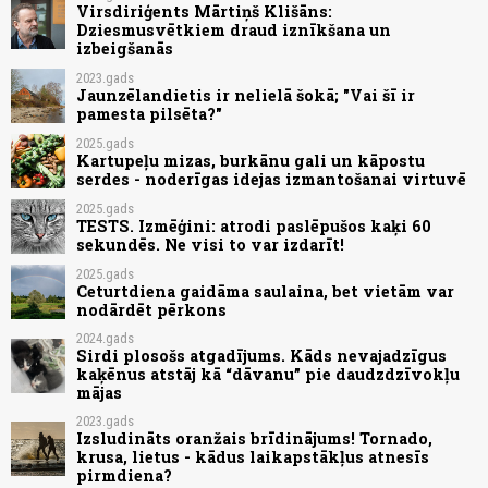
Virsdiriģents Mārtiņš Klišāns:
Dziesmusvētkiem draud iznīkšana un
izbeigšanās
2023.gads
Jaunzēlandietis ir nelielā šokā; "Vai šī ir
pamesta pilsēta?"
2025.gads
Kartupeļu mizas, burkānu gali un kāpostu
serdes - noderīgas idejas izmantošanai virtuvē
2025.gads
TESTS. Izmēģini: atrodi paslēpušos kaķi 60
sekundēs. Ne visi to var izdarīt!
2025.gads
Ceturtdiena gaidāma saulaina, bet vietām var
nodārdēt pērkons
2024.gads
Sirdi plosošs atgadījums. Kāds nevajadzīgus
kaķēnus atstāj kā “dāvanu” pie daudzdzīvokļu
mājas
2023.gads
Izsludināts oranžais brīdinājums! Tornado,
krusa, lietus - kādus laikapstākļus atnesīs
pirmdiena?