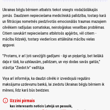
Ukrainas bēgļu bērniem atbalsts tiekot sniegts visdažādākajās
jomās. Daudziem nepieciešama medicīniskā palīdzība, tostarp karā
un filtrācijas nometnēs piedzīvotās emocionālās traumas mazajiem
cilvēkiem radījušas somatiskas, neiroloģiskas veselības problēmas.
Citiem savukārt nepieciešams atbilstošs apģērbs, vēl citiem -
mācību līdzekļi, tostarp viedierīces attālinātai mācību vielas
apguvei.
"Protams, ir arī ļoti sarežģīti gadījumi - ilgi un piņķerīgi, bet lielākā
daļa ir tādi, ka uzklausām, palīdzam, un viņi dodas savās gaitās,"
stāstīja "Ziedot.lv" vadītāja.
Viņa arī informēja, ka daudzi cilvēki ir izveidojuši regulāro
maksājuma uzdevumu bankā, lai ziedotu Ukrainas bēgļu bērniem ik
mēnesi, līdz karš būs beidzies.
info
Uzzini pirmais
kas interesants noticis Latvijā un pasaulē,