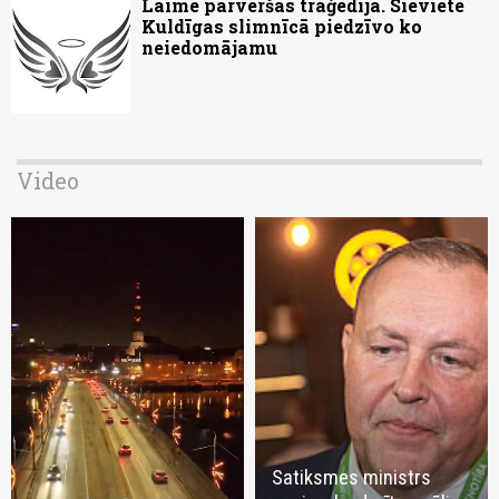
Laime pārvēršas traģēdijā. Sieviete
Kuldīgas slimnīcā piedzīvo ko
neiedomājamu
Video
Satiksmes ministrs