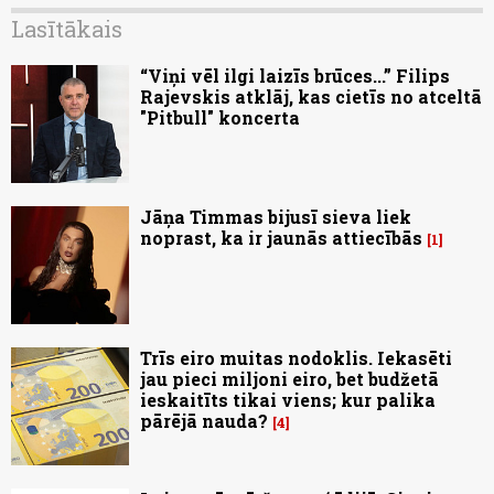
Lasītākais
“Viņi vēl ilgi laizīs brūces...” Filips
Rajevskis atklāj, kas cietīs no atceltā
"Pitbull" koncerta
Jāņa Timmas bijusī sieva liek
noprast, ka ir jaunās attiecībās
1
Trīs eiro muitas nodoklis. Iekasēti
jau pieci miljoni eiro, bet budžetā
ieskaitīts tikai viens; kur palika
pārējā nauda?
4