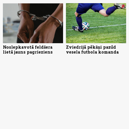
Noslepkavotā feldšera
Zviedrijā pēkšņi pazūd
lietā jauns pagrieziens
vesela futbola komanda