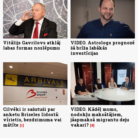
Vitālijs Gavrilovs atklāj
VIDEO. Astrologs prognozē
labas formas noslēpumu
šā brīža labākās
investīcijas
Cilvēki ir sašutuši par
VIDEO. Kādēļ mums,
anketu Briseles lidostā:
nodokļu maksātājiem,
vīrietis, bezdzimuma vai
jāapmaksā migrantu deju
mātīte
vakari?
1
8