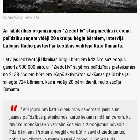
© AFP/Scanpix/Leta
Ar labdarības organizācijas "Ziedot.lv" starpniecību ik dienu
palīdzību saņem vidēji 20 ukraiņu bēgļu bērniem, intervijā
Latvijas Radio pastāstīja kustības vadītāja Rūta Dimanta.
Latvijas iedzīvotāji Ukrainas bēgļu bērniem līdz šim saziedojuši
gandrīz 900 000 eiro, un "Ziedot.lv" saņēmis palīdzības pieteikumus
no 2138 šādiem bērniem. Kopš aktivitātes sākšanas palīdzība jau
sniegta 724 bērniem, kas ir vidēji 20 bērni dienā, radio sacīja
Dimanta.
"Vēl joprojām katru dienu mēs saņemam jaunus un
jaunus palīdzības pieteikumus, kurus liekam rindā un ceram, ka
tuvāko mēnešu laikā varēsim šos visus ziedojumus novadīt
līdz bērniem. Protams, vieglāk varbūt ir savākt ziedojumus,
nekā tos izlietot, jo mums katrai ģimenei ir jāpārbauda