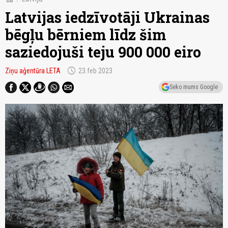
Latvijas iedzīvotāji Ukrainas
bēgļu bērniem līdz šim
saziedojuši teju 900 000 eiro
schedule
Ziņu aģentūra LETA
23.feb 2023
Seko mums Google