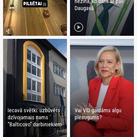
nezina, ko darīt ar pāli
Daugavā
play_circle
volume_mute
Iecavā svētki: uzbūvēts
Vai VID gaidāms algu
dzīvojamais nams
pieaugums?
"Balticovo" darbiniekiem