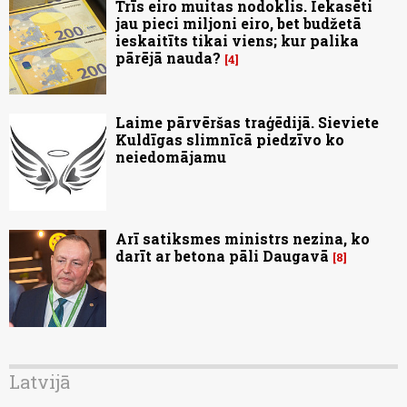
Trīs eiro muitas nodoklis. Iekasēti
jau pieci miljoni eiro, bet budžetā
ieskaitīts tikai viens; kur palika
pārējā nauda?
4
Laime pārvēršas traģēdijā. Sieviete
Kuldīgas slimnīcā piedzīvo ko
neiedomājamu
Arī satiksmes ministrs nezina, ko
darīt ar betona pāli Daugavā
8
Latvijā