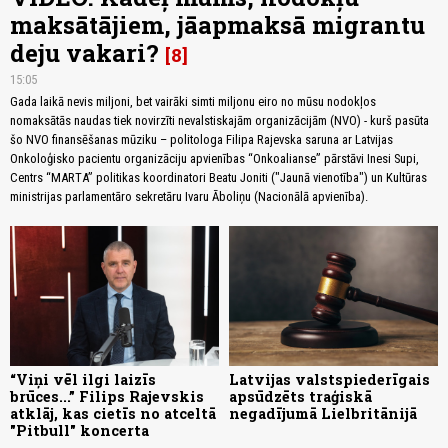
maksātājiem, jāapmaksā migrantu
deju vakari?
8
15:05
Gada laikā nevis miljoni, bet vairāki simti miljonu eiro no mūsu nodokļos
nomaksātās naudas tiek novirzīti nevalstiskajām organizācijām (NVO) - kurš pasūta
šo NVO finansēšanas mūziku – politologa Filipa Rajevska saruna ar Latvijas
Onkoloģisko pacientu organizāciju apvienības “Onkoalianse” pārstāvi Inesi Supi,
Centrs “MARTA” politikas koordinatori Beatu Joniti ("Jaunā vienotība") un Kultūras
ministrijas parlamentāro sekretāru Ivaru Āboliņu (Nacionālā apvienība).
“Viņi vēl ilgi laizīs
Latvijas valstspiederīgais
brūces...” Filips Rajevskis
apsūdzēts traģiskā
atklāj, kas cietīs no atceltā
negadījumā Lielbritānijā
"Pitbull" koncerta