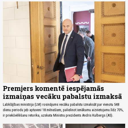
Premjers komentē iespējamās
izmaiņas vecāku pabalstu izmaksā
Labklājības ministrija (LM) rosinājums vecāku pabalstu izmaksāt par vienotu 548
dienu periodu jeb aptuveni 18 mēnešiem, palielinot ienākumu aizvietojumu līdz 70%,
ir priekšvēlēšanu retorika, uzskata Ministru prezidents Andris Kulbergs (AS).