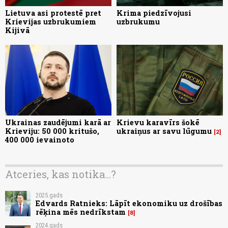
Lietuva asi protestē pret
Krima piedzīvojusi
Krievijas uzbrukumiem
uzbrukumu
Kijivā
Ukrainas zaudējumi karā ar
Krievu karavīrs šokē
Krieviju: 50 000 kritušo,
ukraiņus ar savu lūgumu
2
400 000 ievainoto
Atceries, kas notika...?
2025.gads
Edvards Ratnieks: Lāpīt ekonomiku uz drošības
rēķina mēs nedrīkstam
8
2024.gads