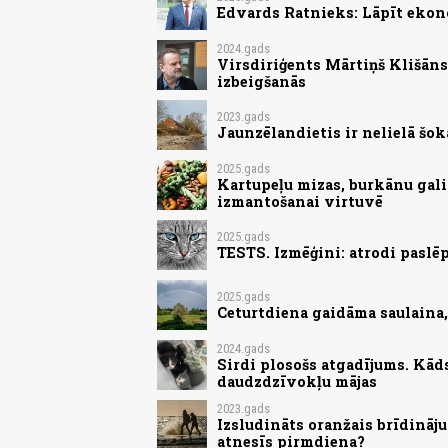
Edvards Ratnieks: Lāpīt ekon
2024.gads
Virsdiriģents Mārtiņš Klišān
izbeigšanās
2023.gads
Jaunzēlandietis ir nelielā šokā
2025.gads
Kartupeļu mizas, burkānu gali
izmantošanai virtuvē
2025.gads
TESTS. Izmēģini: atrodi paslēp
2025.gads
Ceturtdiena gaidāma saulaina
2024.gads
Sirdi plosošs atgadījums. Kād
daudzdzīvokļu mājas
2023.gads
Izsludināts oranžais brīdināju
atnesīs pirmdiena?