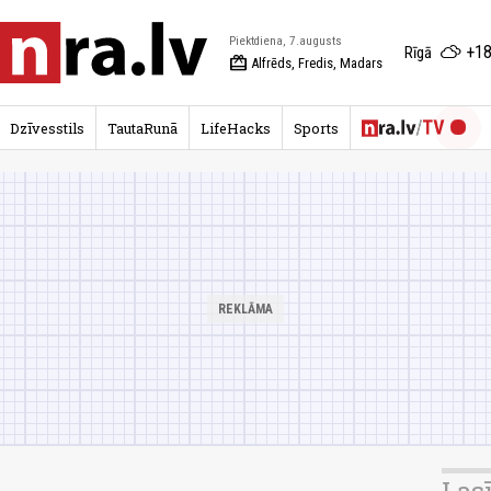
Piektdiena, 7.augusts
+18
Rīgā
redeem
Alfrēds, Fredis, Madars
Dzīvesstils
TautaRunā
LifeHacks
Sports