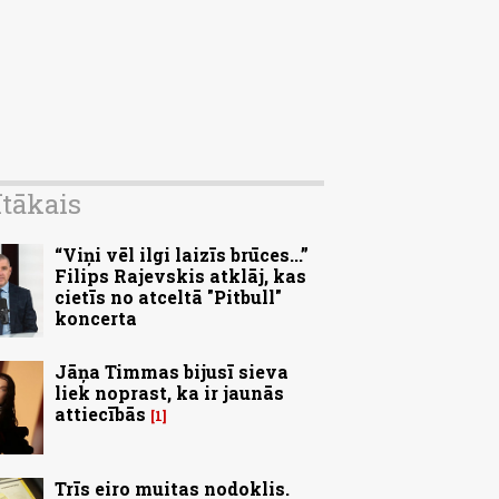
ītākais
“Viņi vēl ilgi laizīs brūces...”
Filips Rajevskis atklāj, kas
cietīs no atceltā "Pitbull"
koncerta
Jāņa Timmas bijusī sieva
liek noprast, ka ir jaunās
attiecībās
1
Trīs eiro muitas nodoklis.