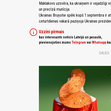
Maklakovs uzsvēra, ka ukraiņiem ir vajadzīgi vis
un precīzā munīcija.
Ukrainas Bruņotie spēki kopš 1.septembra ir atb
ceturtdienas vakarā paziņoja Ukrainas prezide
info
Uzzini pirmais
kas interesants noticis Latvijā un pasaulē,
pievienojoties mums
Telegram
vai
Whatsapp
ka
DALIES: