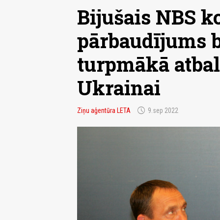
Bijušais NBS k
pārbaudījums b
turpmākā atbal
Ukrainai
schedule
Ziņu aģentūra LETA
9.sep 2022