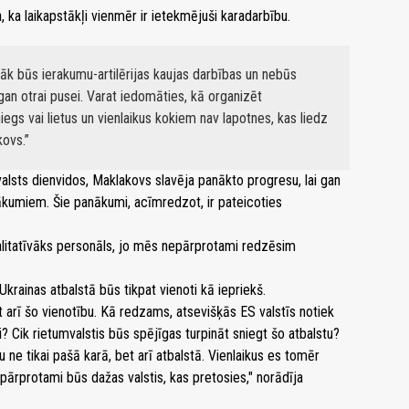
, ka laikapstākļi vienmēr ir ietekmējuši karadarbību.
irāk būs ierakumu-artilērijas kaujas darbības un nebūs
an otrai pusei. Varat iedomāties, kā organizēt
gs vai lietus un vienlaikus kokiem nav lapotnes, kas liedz
kovs.
lsts dienvidos, Maklakovs slavēja panākto progresu, lai gan
ākumiem. Šie panākumi, acīmredzot, ir pateicoties
valitatīvāks personāls, jo mēs nepārprotami redzēsim
krainas atbalstā būs tikpat vienoti kā iepriekš.
t arī šo vienotību. Kā redzams, atsevišķās ES valstīs notiek
? Cik rietumvalstis būs spējīgas turpināt sniegt šo atbalstu?
ne tikai pašā karā, bet arī atbalstā. Vienlaikus es tomēr
epārprotami būs dažas valstis, kas pretosies," norādīja