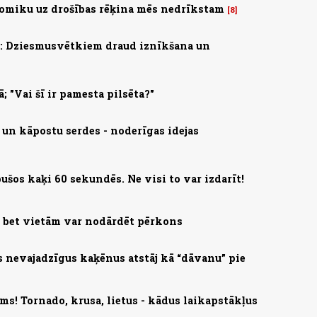
omiku uz drošības rēķina mēs nedrīkstam
8
s: Dziesmusvētkiem draud iznīkšana un
; "Vai šī ir pamesta pilsēta?"
 un kāpostu serdes - noderīgas idejas
ušos kaķi 60 sekundēs. Ne visi to var izdarīt!
, bet vietām var nodārdēt pērkons
s nevajadzīgus kaķēnus atstāj kā “dāvanu” pie
ms! Tornado, krusa, lietus - kādus laikapstākļus