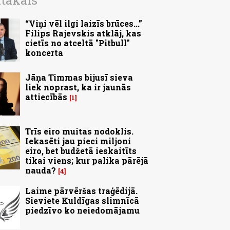
ītākais
“Viņi vēl ilgi laizīs brūces...”
Filips Rajevskis atklāj, kas
cietīs no atceltā "Pitbull"
koncerta
Jāņa Timmas bijusī sieva
liek noprast, ka ir jaunās
attiecībās
1
Trīs eiro muitas nodoklis.
Iekasēti jau pieci miljoni
eiro, bet budžetā ieskaitīts
tikai viens; kur palika pārējā
nauda?
4
Laime pārvēršas traģēdijā.
Sieviete Kuldīgas slimnīcā
piedzīvo ko neiedomājamu