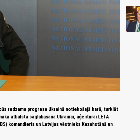
būs redzama progresa Ukrainā notiekošajā karā, turklāt
mākā atbalsta saglabāšana Ukrainai, aģentūrai LETA
NBS) komandieris un Latvijas vēstnieks Kazahstānā un