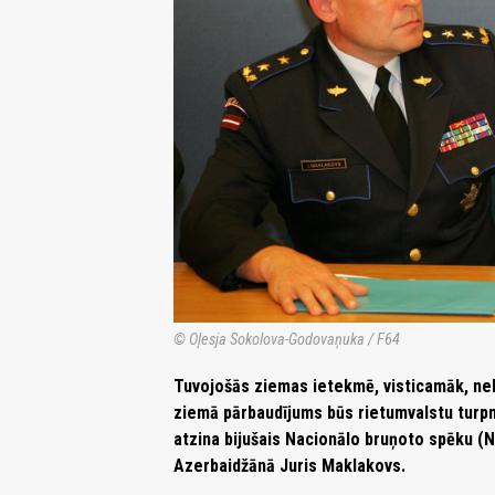
© Oļesja Sokolova-Godovaņuka / F64
Tuvojošās ziemas ietekmē, visticamāk, ne
ziemā pārbaudījums būs rietumvalstu turp
atzina bijušais Nacionālo bruņoto spēku (
Azerbaidžānā Juris Maklakovs.