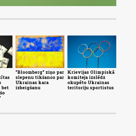
"Bloomberg" ziņo par
Krievijas Olimpiskā
zītas
slepenu tikšanos par
komiteja izslēdz
s
Ukrainas kara
okupēto Ukrainas
 bet
izbeigšanu
teritoriju sportistus
šo
"