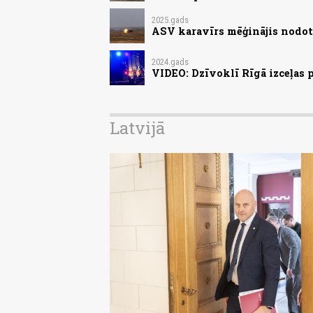
2025.gads
ASV karavīrs mēģinājis nodot 
2024.gads
VIDEO: Dzīvoklī Rīgā izceļas
Latvijā