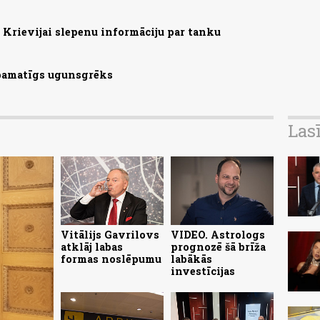
Krievijai slepenu informāciju par tanku
 pamatīgs ugunsgrēks
Las
Vitālijs Gavrilovs
VIDEO. Astrologs
atklāj labas
prognozē šā brīža
formas noslēpumu
labākās
investīcijas