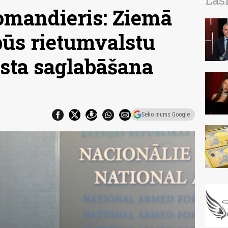
Las
omandieris: Ziemā
ūs rietumvalstu
sta saglabāšana
Seko mums Google