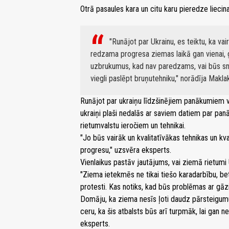
Otrā pasaules kara un citu karu pieredze liecina
"Runājot par Ukrainu, es teiktu, ka va
redzama progresa ziemas laikā gan vienai, g
uzbrukumus, kad nav paredzams, vai būs snie
viegli paslēpt bruņutehniku," norādīja Makla
Runājot par ukraiņu līdzšinējiem panākumiem va
ukraiņi plaši nedalās ar saviem datiem par pan
rietumvalstu ieročiem un tehnikai.
"Jo būs vairāk un kvalitatīvākas tehnikas un k
progresu," uzsvēra eksperts.
Vienlaikus pastāv jautājums, vai ziemā rietumi U
"Ziema ietekmēs ne tikai tiešo karadarbību, be
protesti. Kas notiks, kad būs problēmas ar gāzi
Domāju, ka ziema nesīs ļoti daudz pārsteigumu 
ceru, ka šis atbalsts būs arī turpmāk, lai gan n
eksperts.