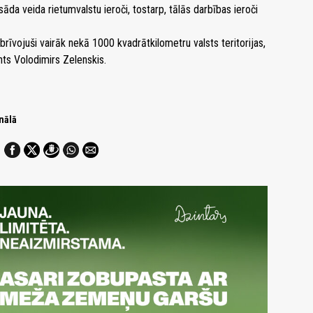
āda veida rietumvalstu ieroči, tostarp, tālās darbības ieroči
rīvojuši vairāk nekā 1000 kvadrātkilometru valsts teritorijas,
nts Volodimirs Zelenskis.
nālā