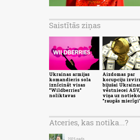
Saistītās ziņas
Ukrainas armijas
Aizdomas par
komandieris sola
korupciju izvir
iznīcināt visas
bijušai Ukraina
"Wildberries"
vēstniecei ASV,
noliktavas
viņa uz notieko
"raugās mierīgi
Atceries, kas notika...?
2025.gads