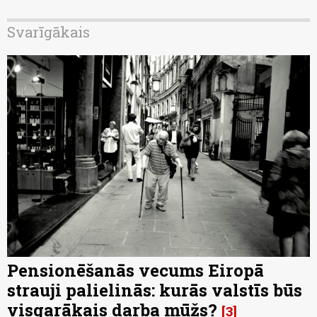
Svarīgākais
Pensionēšanās vecums Eiropā
strauji palielinās: kurās valstīs būs
visgarākais darba mūžs?
3