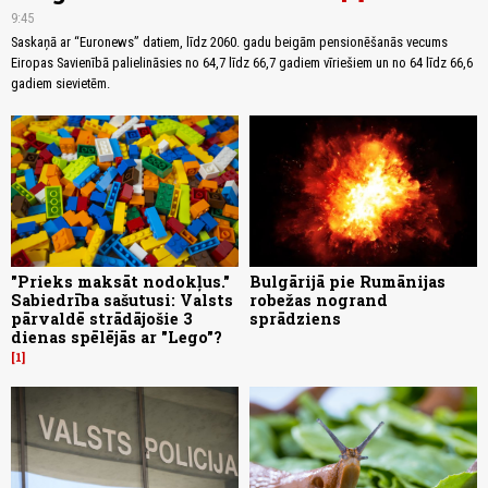
9:45
Saskaņā ar “Euronews” datiem, līdz 2060. gadu beigām pensionēšanās vecums
Eiropas Savienībā palielināsies no 64,7 līdz 66,7 gadiem vīriešiem un no 64 līdz 66,6
gadiem sievietēm.
"Prieks maksāt nodokļus."
Bulgārijā pie Rumānijas
Sabiedrība sašutusi: Valsts
robežas nogrand
pārvaldē strādājošie 3
sprādziens
dienas spēlējās ar "Lego"?
1