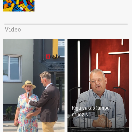
Video
Rīgā sākas lampu
drudzis