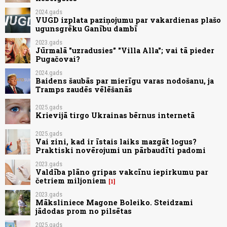
2024.gads
VUGD izplata paziņojumu par vakardienas plašo
ugunsgrēku Ganību dambī
2023.gads
Jūrmalā "uzradusies" "Villa Alla"; vai tā pieder
Pugačovai?
2024.gads
Baidens šaubās par mierīgu varas nodošanu, ja
Tramps zaudēs vēlēšanās
2025.gads
Krievijā tirgo Ukrainas bērnus internetā
2025.gads
Vai zini, kad ir īstais laiks mazgāt logus?
Praktiski novērojumi un pārbaudīti padomi
2023.gads
Valdība plāno gripas vakcīnu iepirkumu par
četriem miljoniem
1
2023.gads
Māksliniece Magone Boleiko. Steidzami
jādodas prom no pilsētas
2025.gads