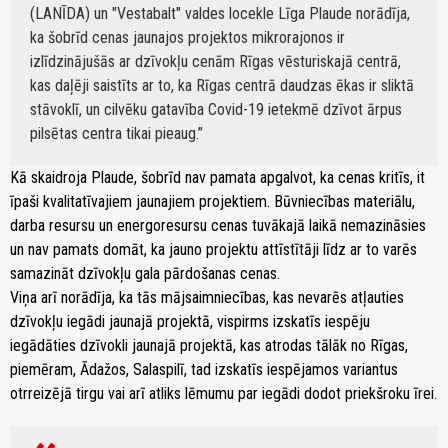
(LANĪDA) un "Vestabalt" valdes locekle Līga Plaude norādīja,
ka šobrīd cenas jaunajos projektos mikrorajonos ir
izlīdzinājušās ar dzīvokļu cenām Rīgas vēsturiskajā centrā,
kas daļēji saistīts ar to, ka Rīgas centrā daudzas ēkas ir sliktā
stāvoklī, un cilvēku gatavība Covid-19 ietekmē dzīvot ārpus
pilsētas centra tikai pieaug.
Kā skaidroja Plaude, šobrīd nav pamata apgalvot, ka cenas kritīs, it
īpaši kvalitatīvajiem jaunajiem projektiem. Būvniecības materiālu,
darba resursu un energoresursu cenas tuvākajā laikā nemazināsies
un nav pamats domāt, ka jauno projektu attīstītāji līdz ar to varēs
samazināt dzīvokļu gala pārdošanas cenas.
Viņa arī norādīja, ka tās mājsaimniecības, kas nevarēs atļauties
dzīvokļu iegādi jaunajā projektā, vispirms izskatīs iespēju
iegādāties dzīvokli jaunajā projektā, kas atrodas tālāk no Rīgas,
piemēram, Ādažos, Salaspilī, tad izskatīs iespējamos variantus
otrreizējā tirgu vai arī atliks lēmumu par iegādi dodot priekšroku īrei.