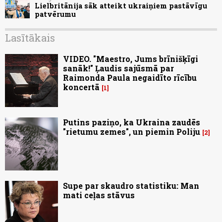
Lielbritānija sāk atteikt ukraiņiem pastāvīgu
patvērumu
Lasītākais
VIDEO. "Maestro, Jums brīnišķīgi
sanāk!" Ļaudis sajūsmā par
Raimonda Paula negaidīto rīcību
koncertā
1
Putins paziņo, ka Ukraina zaudēs
"rietumu zemes", un piemin Poliju
2
Supe par skaudro statistiku: Man
mati ceļas stāvus