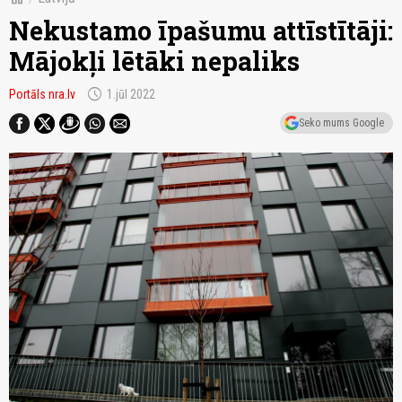
Nekustamo īpašumu attīstītāji:
Mājokļi lētāki nepaliks
schedule
Portāls nra.lv
1.jūl 2022
Seko mums Google