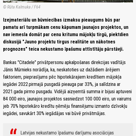
© Rūta Kalmuka / F64
Izejmateriālu un būvniecības izmaksu pieaugums būs par
pamatu arī turpmākam cenu kāpumam jaunajos projektos, un
nav iemesla domāt par cenu kritumu mājokļu tirgū, piektdien
diskusijā "Jauno projektu tirgus realitāte un nākotnes
prognozes" teica nekustamo īpašumu attīstītāju pārstāvji.
Bankas "Citadele" privātpersonu apkalpošanas direkcijas vadītājs
Jānis Mūrnieks norādīja, ka, neskatoties uz dažādiem ārējiem
faktoriem, pieprasījums pēc hipotekārajiem kredītiem mājokļa
iegādei 2022.pirmajā pusgadā pieauga par 33%, ja salīdzina ar
2021.gada pirmo pusgadu. Vidējā aizņemtā summa ir bijusi aptuveni
84 000 eiro, jaunajos projektos sasniedzot 100 000 eiro, un vairums
jeb 70% hipotekāro kredītu ņēmēju finansējumu izmanto dzīvokļu
iegādei, savukārt 30% iegādājas vai būvē privātmājas.
Latvijas nekustamo īpašumu darījumu asociācijas