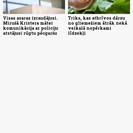
Visas asaras izraudājusi.
Triks, kas atbrīvos dārzu
Mirušā Kristera mātei
no gliemežiem ātrāk nekā
komunikācija ar policiju
veikalā nopērkami
atstājusi rūgtu pēcgaršu
līdzekļi