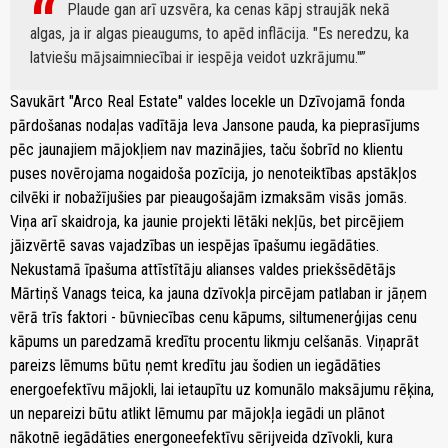
Plaude gan arī uzsvēra, ka cenas kāpj straujāk nekā
algas, ja ir algas pieaugums, to apēd inflācija. "Es neredzu, ka
latviešu mājsaimniecībai ir iespēja veidot uzkrājumu."
Savukārt "Arco Real Estate" valdes locekle un Dzīvojamā fonda
pārdošanas nodaļas vadītāja Ieva Jansone pauda, ka pieprasījums
pēc jaunajiem mājokļiem nav mazinājies, taču šobrīd no klientu
puses novērojama nogaidoša pozīcija, jo nenoteiktības apstākļos
cilvēki ir nobažījušies par pieaugošajām izmaksām visās jomās.
Viņa arī skaidroja, ka jaunie projekti lētāki nekļūs, bet pircējiem
jāizvērtē savas vajadzības un iespējas īpašumu iegādāties.
Nekustamā īpašuma attīstītāju alianses valdes priekšsēdētājs
Mārtiņš Vanags teica, ka jauna dzīvokļa pircējam patlaban ir jāņem
vērā trīs faktori - būvniecības cenu kāpums, siltumenerģijas cenu
kāpums un paredzamā kredītu procentu likmju celšanās. Viņaprāt
pareizs lēmums būtu ņemt kredītu jau šodien un iegādāties
energoefektīvu mājokli, lai ietaupītu uz komunālo maksājumu rēķina,
un nepareizi būtu atlikt lēmumu par mājokļa iegādi un plānot
nākotnē iegādāties energoneefektīvu sērijveida dzīvokli, kura