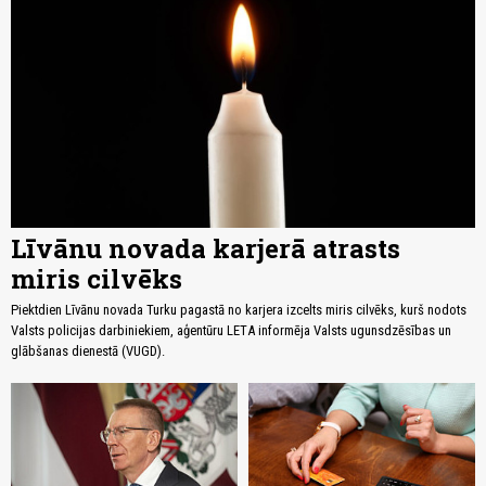
Līvānu novada karjerā atrasts
miris cilvēks
Piektdien Līvānu novada Turku pagastā no karjera izcelts miris cilvēks, kurš nodots
Valsts policijas darbiniekiem, aģentūru LETA informēja Valsts ugunsdzēsības un
glābšanas dienestā (VUGD).