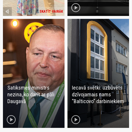
play_circle
volume_mute
SKATĪT VAIRĀK
Satiksmes ministrs
Iecavā svētki: uzbūvēts
nezina, ko darīt ar pāli
dzīvojamais nams
Daugavā
"Balticovo" darbiniekiem
play_circle
play_circle