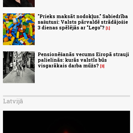
"Prieks maksāt nodokļus." Sabiedrība
sašutusi: Valsts pārvaldē strādājošie
3 dienas spēlējās ar "Lego"?
1
Pensionēšanās vecums Eiropā strauji
palielinās: kurās valstīs būs
visgarākais darba mūžs?
3
Latvijā