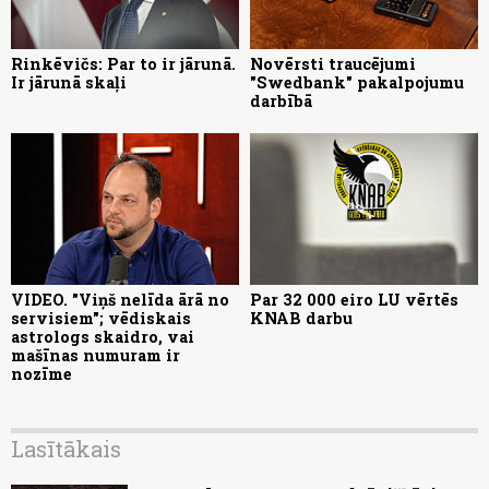
Rinkēvičs: Par to ir jārunā.
Novērsti traucējumi
Ir jārunā skaļi
"Swedbank" pakalpojumu
darbībā
VIDEO. "Viņš nelīda ārā no
Par 32 000 eiro LU vērtēs
servisiem"; vēdiskais
KNAB darbu
astrologs skaidro, vai
mašīnas numuram ir
nozīme
Lasītākais