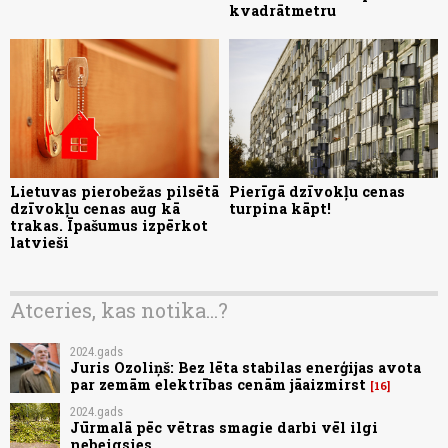
kvadrātmetru
Lietuvas pierobežas pilsētā
Pierīgā dzīvokļu cenas
dzīvokļu cenas aug kā
turpina kāpt!
trakas. Īpašumus izpērkot
latvieši
Atceries, kas notika...?
2024.gads
Juris Ozoliņš: Bez lēta stabilas enerģijas avota
par zemām elektrības cenām jāaizmirst
16
2024.gads
Jūrmalā pēc vētras smagie darbi vēl ilgi
nebeigsies