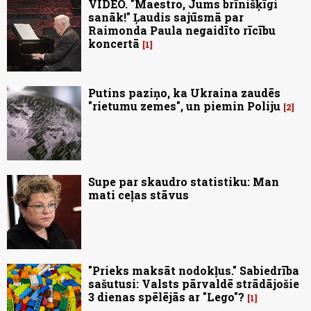
VIDEO. "Maestro, Jums brīnišķīgi
sanāk!" Ļaudis sajūsmā par
Raimonda Paula negaidīto rīcību
koncertā
1
Putins paziņo, ka Ukraina zaudēs
"rietumu zemes", un piemin Poliju
2
Supe par skaudro statistiku: Man
mati ceļas stāvus
"Prieks maksāt nodokļus." Sabiedrība
sašutusi: Valsts pārvaldē strādājošie
3 dienas spēlējās ar "Lego"?
1