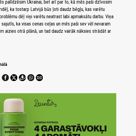
ēs palīdzēsim Ukrainai, bet arī par to, kā mēs paši dzīvosim
mdēļ, ka tostarp Latvijā būs ļoti daudz bēgļu, kas varētu
roblēmu dēļ viņi varētu neatrast labi apmaksātu darbu. Viņa
s sajutīs, ka visas cenas ceļas un mēs paši sev vēl nevaram
iem aizies otrā plānā, un tad daudz vairāk nāksies strādāt ar
nālā