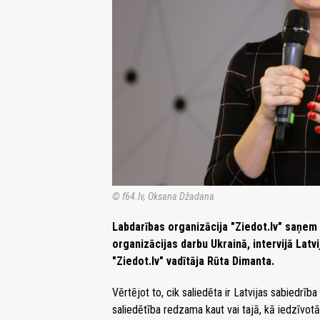
© f64.lv, Oksana Džadana
Labdarības organizācija "Ziedot.lv" saņem
organizācijas darbu Ukrainā, intervijā Latv
"Ziedot.lv" vadītāja Rūta Dimanta.
Vērtējot to, cik saliedēta ir Latvijas sabiedrīb
saliedētība redzama kaut vai tajā, kā iedzīvotā