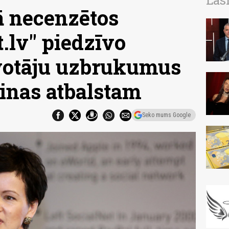
Las
ā necenzētos
t.lv" piedzīvo
votāju uzbrukumus
inas atbalstam
Seko mums Google