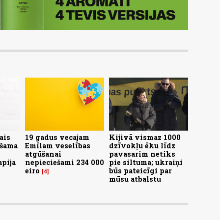
ais
19 gadus vecajam
Kijivā vismaz 1000
ešama
Emīlam veselības
dzīvokļu ēku līdz
atgūšanai
pavasarim netiks
apija
nepieciešami 234 000
pie siltuma; ukraiņi
eiro
būs pateicīgi par
4
mūsu atbalstu