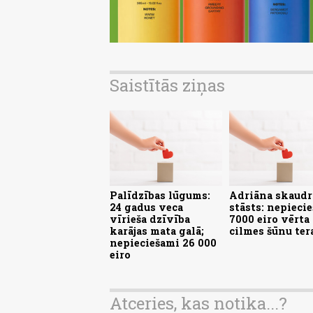
Saistītās ziņas
Palīdzības lūgums:
Adriāna skaudr
24 gadus veca
stāsts: nepieci
vīrieša dzīvība
7000 eiro vērta
karājas mata galā;
cilmes šūnu ter
nepieciešami 26 000
eiro
Atceries, kas notika...?