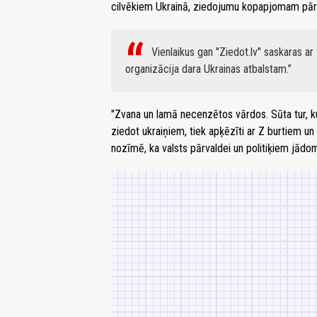
cilvēkiem Ukrainā, ziedojumu kopapjomam pārs
Vienlaikus gan "Ziedot.lv" saskaras a
organizācija dara Ukrainas atbalstam.
"Zvana un lamā necenzētos vārdos. Sūta tur, kur 
ziedot ukraiņiem, tiek apķēzīti ar Z burtiem un b
nozīmē, ka valsts pārvaldei un politiķiem jādom