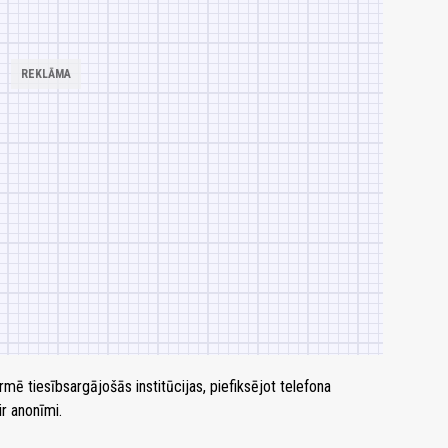
mē tiesībsargājošās institūcijas, piefiksējot telefona
ir anonīmi.