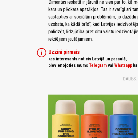
Dimantas ieskatā ir jārunā ne vien par to, kā m
kara un pēckara apstākļos. Tas ir svarīgi arī ta
sastapties ar sociālām problēmām, jo dažādu p
uzskata, ka kādā brīdī, kad Latvijas iedzīvotāj
palīdzēt, līdzjūtība pret citu valstu iedzīvotāj
iekšējiem jautājumiem.
info
Uzzini pirmais
kas interesants noticis Latvijā un pasaulē,
pievienojoties mums
Telegram
vai
Whatsapp
ka
DALIES: