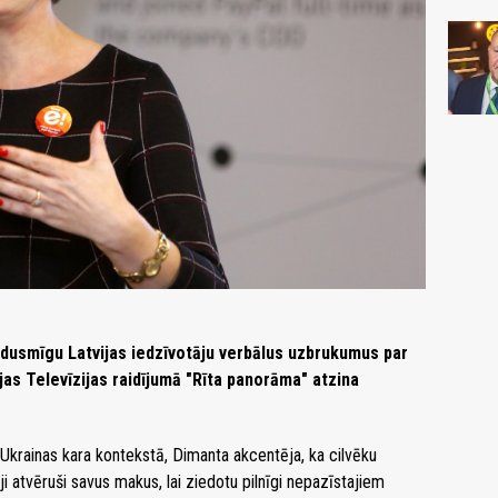
 dusmīgu Latvijas iedzīvotāju verbālus uzbrukumus par
ijas Televīzijas raidījumā "Rīta panorāma" atzina
a Ukrainas kara kontekstā, Dimanta akcentēja, ka cilvēku
ji atvēruši savus makus, lai ziedotu pilnīgi nepazīstajiem