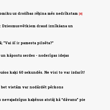
omiku uz drošības rēķina mēs nedrīkstam
8
s: Dziesmusvētkiem draud iznīkšana un
; "Vai šī ir pamesta pilsēta?"
 un kāpostu serdes - noderīgas idejas
ušos kaķi 60 sekundēs. Ne visi to var izdarīt!
, bet vietām var nodārdēt pērkons
s nevajadzīgus kaķēnus atstāj kā “dāvanu” pie