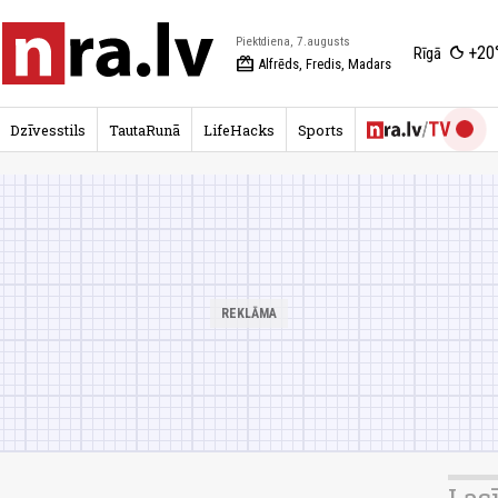
Piektdiena, 7.augusts
+20
Rīgā
redeem
Alfrēds, Fredis, Madars
Dzīvesstils
TautaRunā
LifeHacks
Sports