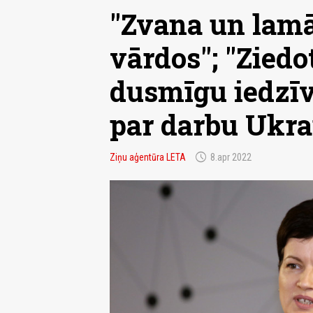
"Zvana un lam
vārdos"; "Ziedo
dusmīgu iedzī
par darbu Ukra
schedule
Ziņu aģentūra LETA
8.apr 2022