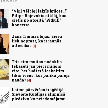
ītākais
“Viņi vēl ilgi laizīs brūces...”
Filips Rajevskis atklāj, kas
cietīs no atceltā "Pitbull"
koncerta
Jāņa Timmas bijusī sieva
liek noprast, ka ir jaunās
attiecībās
1
Trīs eiro muitas nodoklis.
Iekasēti jau pieci miljoni
eiro, bet budžetā ieskaitīts
tikai viens; kur palika pārējā
nauda?
4
Laime pārvēršas traģēdijā.
Sieviete Kuldīgas slimnīcā
piedzīvo ko neiedomājamu