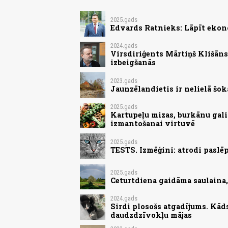
2025.gads
Edvards Ratnieks: Lāpīt ekon
2024.gads
Virsdiriģents Mārtiņš Klišān
izbeigšanās
2023.gads
Jaunzēlandietis ir nelielā šokā
2025.gads
Kartupeļu mizas, burkānu gali
izmantošanai virtuvē
2025.gads
TESTS. Izmēģini: atrodi paslēp
2025.gads
Ceturtdiena gaidāma saulaina
2024.gads
Sirdi plosošs atgadījums. Kād
daudzdzīvokļu mājas