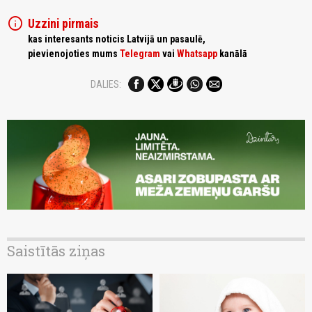
info
Uzzini pirmais
kas interesants noticis Latvijā un pasaulē,
pievienojoties mums
Telegram
vai
Whatsapp
kanālā
DALIES:
Saistītās ziņas