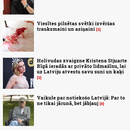
Viesītes pilsētas svētki izvēršas
trauksmaini un asiņaini
2
Holivudas zvaigzne Kristena Stjuarte
Rīgā ieradās ar privāto lidmašīnu, lai
uz Latviju atvestu savu suni un kaķi
2
Vaikule par notiekošo Latvijā: Par to
ne tikai jārunā, bet jābļauj
8