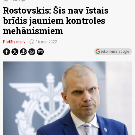
Rostovskis: Šis nav īstais
brīdis jauniem kontroles
mehānismiem
schedule
Portāls nra.lv
16.mar 2022
Seko mums Google