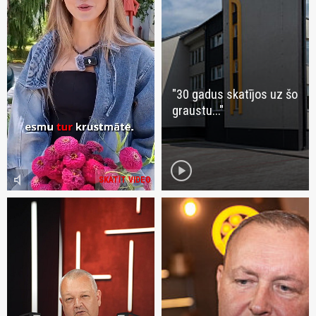
"30 gadus skatījos uz šo
graustu..."
play_circle
volume_mute
SKATĪT VIDEO