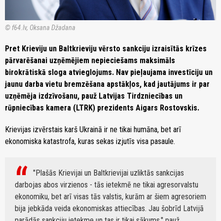
© f64.lv, Oksana Džadana
Pret Krieviju un Baltkrieviju vērsto sankciju izraisītās krīzes
pārvarēšanai uzņēmējiem nepieciešams maksimāls
birokrātiskā sloga atvieglojums. Nav pieļaujama investīciju un
jaunu darba vietu bremzēšana apstākļos, kad jautājums ir par
uzņēmēja izdzīvošanu, pauž Latvijas Tirdzniecības un
rūpniecības kamera (LTRK) prezidents Aigars Rostovskis.
Krievijas izvērstais karš Ukrainā ir ne tikai humāna, bet arī
ekonomiska katastrofa, kuras sekas izjutīs visa pasaule.
"Plašās Krievijai un Baltkrievijai uzliktās sankcijas
darbojas abos virzienos - tās ietekmē ne tikai agresorvalstu
ekonomiku, bet arī visas tās valstis, kurām ar šiem agresoriem
bija jebkāda veida ekonomiskas attiecības. Jau šobrīd Latvijā
parādās sankciju ietekme un tas ir tikai sākums," pauž