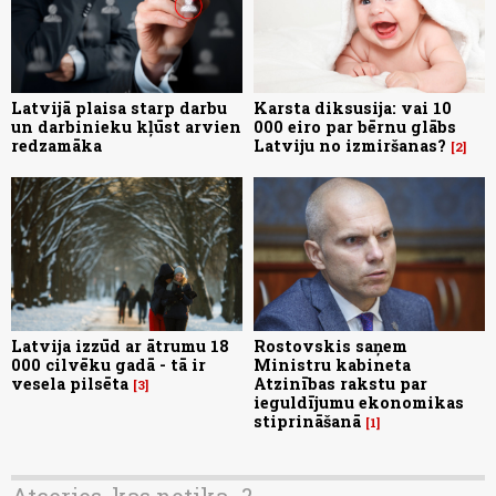
Latvijā plaisa starp darbu
Karsta diksusija: vai 10
un darbinieku kļūst arvien
000 eiro par bērnu glābs
redzamāka
Latviju no izmiršanas?
2
Latvija izzūd ar ātrumu 18
Rostovskis saņem
000 cilvēku gadā - tā ir
Ministru kabineta
vesela pilsēta
Atzinības rakstu par
3
ieguldījumu ekonomikas
stiprināšanā
1