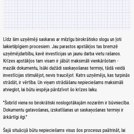
Līdz šim uzņēmēji saskaras ar milzīgu birokrātisko slogu un ļoti
laikietilpīgiem procesiem. Jau parastos apstākļos tas bremzē
uzņēmējdarbību, kavē investīcijas un jaunu darba vietu rašanos.
Krīzes apstākļos tam visam ir jābūt maksimāli vienkāršotam -
mazāk dokumentu, īsāki dažādi saskaņošanas termiņi, tādā veidā
investīcijas stimulējot, nevis traucējot. Katrs uzņēmējs, kas turpinās
strādāt, ir vērtība. Un viņam strādāšanu nepieciešams maksimāli
atvieglot, lai būtu iespēja pārdzīvot šo krīzes laiku.
"Šobrīd viena no birokrātiski noslogotākajām nozarēm ir būvniecība.
Dokumentu gatavošanas, izskatīšanas un saskaņošanas termiņi ir
ārkārtīgi ilgi."
Šajā situācijā būtu nepieciešams visus šos procesus paātrināt, lai