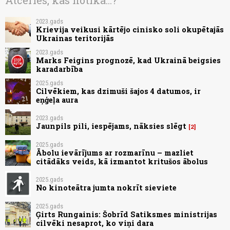
Atceries, kas notika...?
2023.gads
Krievija veikusi kārtējo cinisko soli okupētajās
Ukrainas teritorijās
2023.gads
Marks Feigins prognozē, kad Ukrainā beigsies
karadarbība
2025.gads
Cilvēkiem, kas dzimuši šajos 4 datumos, ir
eņģeļa aura
2023.gads
Jaunpils pili, iespējams, nāksies slēgt
2
2025.gads
Ābolu ievārījums ar rozmarīnu – mazliet
citādāks veids, kā izmantot kritušos ābolus
2025.gads
No kinoteātra jumta nokrīt sieviete
2025.gads
Ģirts Rungainis: Šobrīd Satiksmes ministrijas
cilvēki nesaprot, ko viņi dara