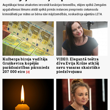
Augstākajai tiesai atsakoties ierosināt kasācijas tiesvedību, stājies spēkā Zemgales
apgabaltiesas lēmums atstāt spēkā pirmās instances piespriesto cietumsodu
krimināllietā par mātes un bērna nāvi mājdzemdībās, noskaidroja aģentūra LETA.
Kulberga biroja vadītāja
VIDEO. Elegantā teātra
Gruškevica kopējās
dīva Evija Krūze atklāj
parādsaistības pārsniedz
savu vasaras skaistāko
207 000 eiro
piedzīvojumu
2