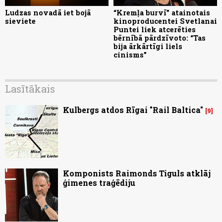
Ludzas novadā iet bojā
“Kremļa burvī” atainotais
sieviete
kinoproducentei Svetlanai
Puntei liek atcerēties
bērnībā pārdzīvoto: “Tas
bija ārkārtīgi liels
cinisms”
Lasītākais
Kulbergs atdos Rīgai "Rail Baltica"
9
Komponists Raimonds Tiguls atklāj
ģimenes traģēdiju