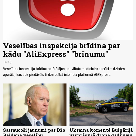
Veselības inspekcija brīdina par
kādu "AliExpress" "brīnumu"
14:45
Veselības inspekcija brīdina patērētājus par viltotu medicīnisko ierīci – dzirdes
aparātu, kas tiek piedāvāts tirdzniecībā interneta platformā AliExpress.
Satraucoši jaunumi par Džo
Ukraina komentē Bulgārijā
Baidena veselību
uzsprāgušā drona gadījumu