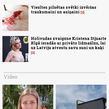
Viesītes pilsētas svētki izvēršas
trauksmaini un asiņaini
2
Holivudas zvaigzne Kristena Stjuarte
Rīgā ieradās ar privāto lidmašīnu, lai
uz Latviju atvestu savu suni un kaķi
2
Video