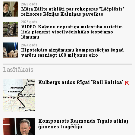
2023.gads
Māra Zālīte atklāti par rokoperas "Lāčplēsis"
režisores Rēzijas Kalniņas paveikto
2025.gads
VIDEO. Kaķēnu neprātīgā mīlestība vīrietim
liek pieņemt viscilvēciskāko iespējamo
lēmumu
2024.gads
Hipotekāro aizņēmumu kompensācijas šogad
varētu sasniegt 100 miljonus eiro
Lasītākais
Kulbergs atdos Rīgai "Rail Baltica"
9
Komponists Raimonds Tiguls atklāj
ģimenes traģēdiju