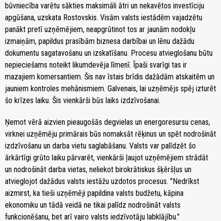
būvniecība varētu sākties maksimāli ātri un nekavētos investīciju
apgūšana, uzskata Rostovskis. Visām valsts iestādēm vajadzētu
panākt pretī uzņēmējiem, neapgrūtinot tos ar jaunām nodokļu
izmaiņām, papildus prasībām biznesa darbībai un lēnu dažādu
dokumentu sagatavošanu un izskatīšanu. Procesu atvieglošanu būtu
nepieciešams noteikt likumdevēja līmenī. Īpaši svarīgi tas ir
mazajiem komersantiem. Šis nav īstais brīdis dažādām atskaitēm un
jauniem kontroles mehānismiem. Galvenais, lai uzņēmējs spēj izturēt
šo krīzes laiku. Šis vienkārši būs laiks izdzīvošanai.
Ņemot vērā aizvien pieaugošās degvielas un energoresursu cenas,
virknei uzņēmēju primārais būs nomaksāt rēķinus un spēt nodrošināt
izdzīvošanu un darba vietu saglabāšanu. Valsts var palīdzēt šo
ārkārtīgi grūto laiku pārvarēt, vienkārši ļaujot uzņēmējiem strādāt
un nodrošināt darba vietas, neliekot birokrātiskus šķēršļus un
atvieglojot dažādus valsts iestāžu uzdotos procesus. "Nedrīkst
aizmirst, ka tieši uzņēmēji papildina valsts budžetu, kāpina
ekonomiku un tādā veidā ne tikai palīdz nodrošināt valsts
funkcionēšanu, bet arī vairo valsts iedzīvotāju labklājību."