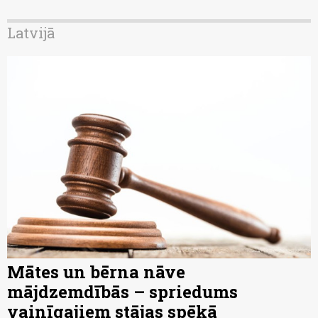
Latvijā
Mātes un bērna nāve
mājdzemdībās – spriedums
vainīgajiem stājas spēkā