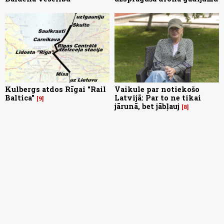
Kulbergs atdos Rīgai "Rail
Vaikule par notiekošo
Baltica"
Latvijā: Par to ne tikai
9
jārunā, bet jābļauj
8