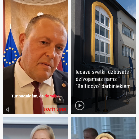
Iecavā svētki: uzbūvēts
dzīvojamais nams
"Balticovo" darbiniekiem
play_circle
volume_mute
SKATĪT VIDEO