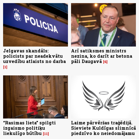
Jelgavas skandāls:
Arī satiksmes ministrs
policists par neadekvātu
nezina, ko darīt ar betona
uzvedību atlaists no darba
pāli Daugavā
6
1
“Rasimas lieta” spilgti
Laime pārvēršas traģēdijā.
izgaismo politiķu
Sieviete Kuldīgas slimnīcā
liekulīgo būtību
piedzīvo ko neiedomājamu
11