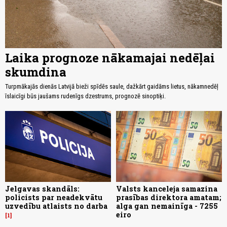
Laika prognoze nākamajai nedēļai
skumdina
Turpmākajās dienās Latvijā bieži spīdēs saule, dažkārt gaidāms lietus, nākamnedēļ
īslaicīgi būs jaušams rudenīgs dzestrums, prognozē sinoptiķi.
Jelgavas skandāls:
Valsts kanceleja samazina
policists par neadekvātu
prasības direktora amatam;
uzvedību atlaists no darba
alga gan nemainīga - 7255
eiro
1