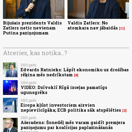
Bijušais prezidents Valdis
Valdis Zatlers: No
Zatlers netic nevienam
atomkara nav jābaidās
11
Putina paziņojumam
Atceries, kas notika...?
2025.gads
Edvards Ratnieks: Lāpīt ekonomiku uz drošības
rēķina mēs nedrīkstam
8
2024.gads
VIDEO: Dzīvoklī Rīgā izceļas pamatīgs
ugunsgrēks
2023.gads
Eiropa kļūst investoriem aizvien
nepievilcīgāka; ECB politika sāk atspēlēties
2
2023.gads
Ašeradens: Šonedēļ mēs varam gaidīt premjera
paziņojumu par koalīcijas paplašināšanās