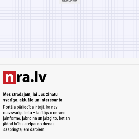
Mēs strādājam, lai Jūs zinātu
svarīgo, aktuālo un interesanto!
Portāla pārliecība ir tajā, ka nav
mazsvarīgu lietu – lasītājs ir ne vien
jāinformē, jābrīdina un jāizglīto, bet arī
jādod brīdis atelpai no dienas
saspringtajiem darbiem.