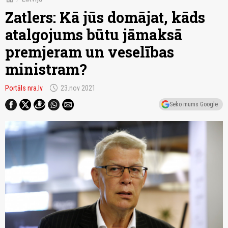
Zatlers: Kā jūs domājat, kāds
atalgojums būtu jāmaksā
premjeram un veselības
ministram?
schedule
Portāls nra.lv
23.nov 2021
Seko mums Google