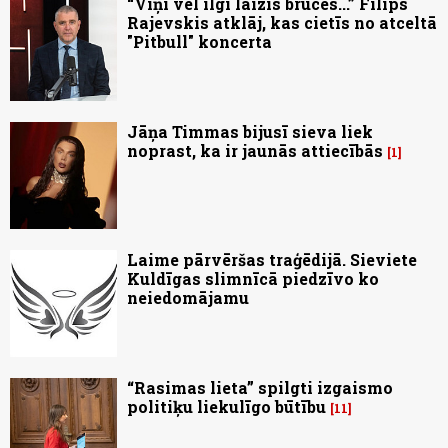
“Viņi vēl ilgi laizīs brūces...” Filips
Rajevskis atklāj, kas cietīs no atceltā
"Pitbull" koncerta
Jāņa Timmas bijusī sieva liek
noprast, ka ir jaunās attiecībās
1
Laime pārvēršas traģēdijā. Sieviete
Kuldīgas slimnīcā piedzīvo ko
neiedomājamu
“Rasimas lieta” spilgti izgaismo
politiķu liekulīgo būtību
11