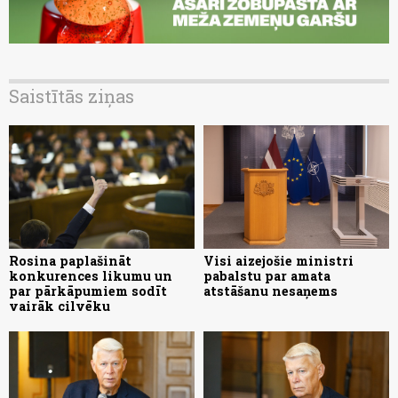
Saistītās ziņas
Rosina paplašināt
Visi aizejošie ministri
konkurences likumu un
pabalstu par amata
par pārkāpumiem sodīt
atstāšanu nesaņems
vairāk cilvēku