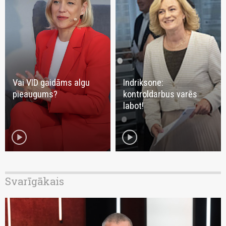
Vai VID gaidāms algu
Indriksone:
pieaugums?
kontroldarbus varēs
labot!
play_circle
play_circle
Svarīgākais