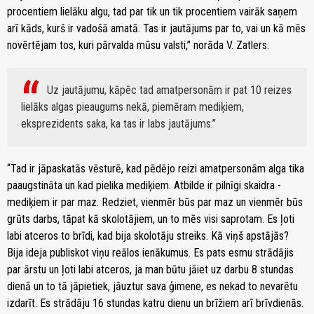
procentiem lielāku algu, tad par tik un tik procentiem vairāk saņem
arī kāds, kurš ir vadošā amatā. Tas ir jautājums par to, vai un kā mēs
novērtējam tos, kuri pārvalda mūsu valsti,” norāda V. Zatlers.
Uz jautājumu, kāpēc tad amatpersonām ir pat 10 reizes
lielāks algas pieaugums nekā, piemēram mediķiem,
eksprezidents saka, ka tas ir labs jautājums.
“Tad ir jāpaskatās vēsturē, kad pēdējo reizi amatpersonām alga tika
paaugstināta un kad pielika mediķiem. Atbilde ir pilnīgi skaidra -
mediķiem ir par maz. Redziet, vienmēr būs par maz un vienmēr būs
grūts darbs, tāpat kā skolotājiem, un to mēs visi saprotam. Es ļoti
labi atceros to brīdi, kad bija skolotāju streiks. Kā viņš apstājās?
Bija ideja publiskot viņu reālos ienākumus. Es pats esmu strādājis
par ārstu un ļoti labi atceros, ja man būtu jāiet uz darbu 8 stundas
dienā un to tā jāpietiek, jāuztur sava ģimene, es nekad to nevarētu
izdarīt. Es strādāju 16 stundas katru dienu un brīžiem arī brīvdienās.