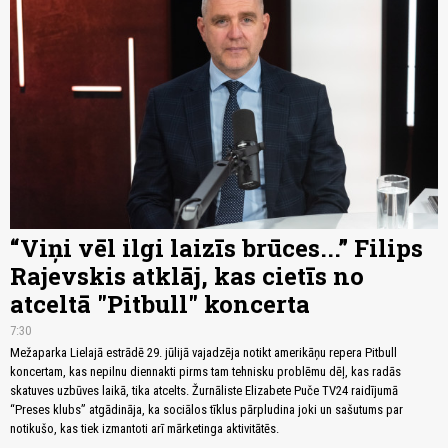
“Viņi vēl ilgi laizīs brūces...” Filips
Rajevskis atklāj, kas cietīs no
atceltā "Pitbull" koncerta
7:30
Mežaparka Lielajā estrādē 29. jūlijā vajadzēja notikt amerikāņu repera Pitbull
koncertam, kas nepilnu diennakti pirms tam tehnisku problēmu dēļ, kas radās
skatuves uzbūves laikā, tika atcelts. Žurnāliste Elizabete Puče TV24 raidījumā
“Preses klubs” atgādināja, ka sociālos tīklus pārpludina joki un sašutums par
notikušo, kas tiek izmantoti arī mārketinga aktivitātēs.