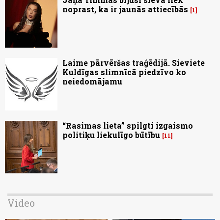
noprast, ka ir jaunās attiecībās
1
Laime pārvēršas traģēdijā. Sieviete
Kuldīgas slimnīcā piedzīvo ko
neiedomājamu
“Rasimas lieta” spilgti izgaismo
politiķu liekulīgo būtību
11
Video