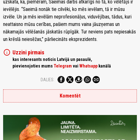
uzskata, ka, piemēram, Saeimas darbs atkarīgs no tā, ko vēlētājs ir
ievēlējis. “Saeimā nonāk tie cilvēki, ko mēs ievēlam, tā ir mūsu
izvēle. Un ja mēs ievēlām neprofesionāļus, viduvējības, tādus, kuri
neattaisno mūsu cerības, pašiem mums vaina jāuzņemas un
nākamajās vēlēšanās jāskatās rūpīgāk. Tur neviens pats nepiesakās
un krēslā neiesēžas,” pārliecināts eksprezidents.
info
Uzzini pirmais
kas interesants noticis Latvijā un pasaulē,
pievienojoties mums
Telegram
vai
Whatsapp
kanālā
DALIES:
Komentēt