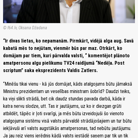
© f64.lv, Oksana Džadana
“Ir divas lietas, ko nepamanām. Pirmkārt, vidējā alga aug. Savā
kabatā mēs to nejūtam, vienmēr būs par maz. Otrkārt, ko
domājam par tiem, kuri pārvalda valsti, “ komentējot plānoto
amatpersonu algu pielikumu TV24 raidījumā “Nedēļa. Post
scriptum” saka eksprezidents Valdis Zatlers.
“Minēšu tikai vienu - kā jūs domājat, kāds atalgojums būtu jāmaksā
Ministru prezidentam un veselības ministram šobrīd? Daudzi teiks,
ka viņi slikti strādā, bet cik daudz stundas pavada darbā, kāda ir
katra nervu slodze, utt. Tas ir jautājums, uz ko ir diezgan grūti
atbildēt, tāpēc ir ļoti svarīgi, ja mēs būtu izveidojuši šo vienoto
atalgojuma sistēmu visā valsts pārvaldē strādājošajiem un tur būtu
iekļāvuši arī valsts augstākās amatpersonas, tad nebūtu jautājumu.
Ja jau reiz viens ierēdnis kādā valsts iestādē saņem par tik un tik