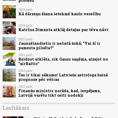
procesu
2024.gads
Kā dārzeņu ēšana ietekmē kaulu veselību
2024.gads
Katrīna Dimanta atklāj detaļas par tēva nāvi
2023.gads
Jaunzēlandietis ir nelielā šokā; "Vai šī ir
pamesta pilsēta?"
2025.gads
Beidzot atklāts, cik Gauss saņēma, aizejot no
"airBaltic"
2024.gads
Tas ir tikai sākums! Latviešu astrologa baisā
prognoze pēc vētras
2023.gads
Finanšu ministrs norāda, kad, iespējams,
Latvijā varētu tikt celti nodokļi
Lasītākais