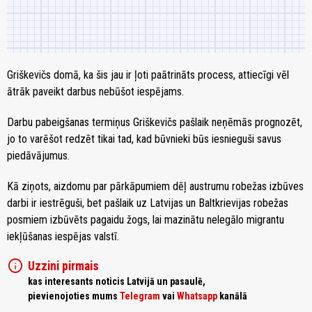
Griškevičs domā, ka šis jau ir ļoti paātrināts process, attiecīgi vēl
ātrāk paveikt darbus nebūšot iespējams.
Darbu pabeigšanas termiņus Griškevičs pašlaik neņēmās prognozēt,
jo to varēšot redzēt tikai tad, kad būvnieki būs iesnieguši savus
piedāvājumus.
Kā ziņots, aizdomu par pārkāpumiem dēļ austrumu robežas izbūves
darbi ir iestrēguši, bet pašlaik uz Latvijas un Baltkrievijas robežas
posmiem izbūvēts pagaidu žogs, lai mazinātu nelegālo migrantu
iekļūšanas iespējas valstī.
info
Uzzini pirmais
kas interesants noticis Latvijā un pasaulē,
pievienojoties mums
Telegram
vai
Whatsapp
kanālā