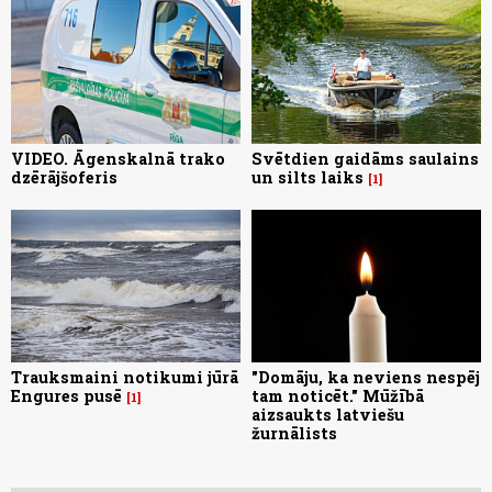
VIDEO. Āgenskalnā trako
Svētdien gaidāms saulains
dzērājšoferis
un silts laiks
1
Trauksmaini notikumi jūrā
"Domāju, ka neviens nespēj
Engures pusē
tam noticēt." Mūžībā
1
aizsaukts latviešu
žurnālists