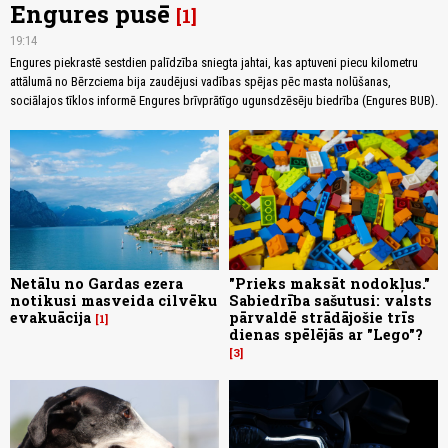
Engures pusē
1
19:14
Engures piekrastē sestdien palīdzība sniegta jahtai, kas aptuveni piecu kilometru
attālumā no Bērzciema bija zaudējusi vadības spējas pēc masta nolūšanas,
sociālajos tīklos informē Engures brīvprātīgo ugunsdzēsēju biedrība (Engures BUB).
Netālu no Gardas ezera
"Prieks maksāt nodokļus."
notikusi masveida cilvēku
Sabiedrība sašutusi: valsts
evakuācija
pārvaldē strādājošie trīs
1
dienas spēlējās ar "Lego"?
3