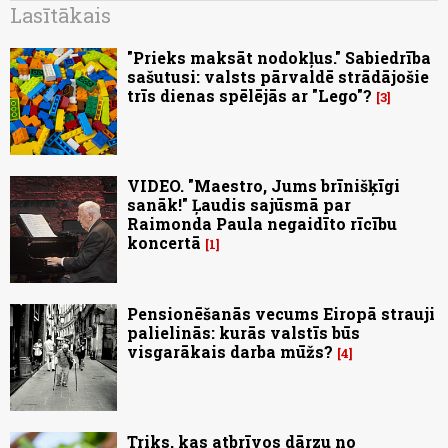
Lasītākais
"Prieks maksāt nodokļus." Sabiedrība
sašutusi: valsts pārvaldē strādājošie
trīs dienas spēlējās ar "Lego"?
3
VIDEO. "Maestro, Jums brīnišķīgi
sanāk!" Ļaudis sajūsmā par
Raimonda Paula negaidīto rīcību
koncertā
1
Pensionēšanās vecums Eiropā strauji
palielinās: kurās valstīs būs
visgarākais darba mūžs?
4
Triks, kas atbrīvos dārzu no