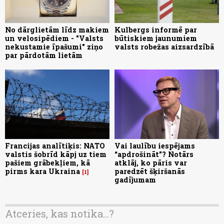
No dārglietām līdz makiem
Kulbergs informē par
un velosipēdiem - "Valsts
būtiskiem jaunumiem
nekustamie īpašumi" ziņo
valsts robežas aizsardzībā
par pārdotām lietām
Francijas analītiķis: NATO
Vai laulību iespējams
valstis šobrīd kāpj uz tiem
“apdrošināt”? Notārs
pašiem grābekļiem, kā
atklāj, ko pāris var
pirms kara Ukraina
paredzēt šķiršanās
1
gadījumam
Atceries, kas notika...?