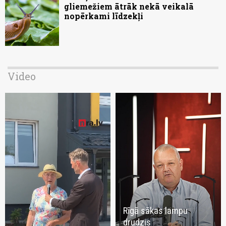
gliemežiem ātrāk nekā veikalā
nopērkami līdzekļi
Video
Rīgā sākas lampu
drudzis