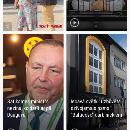
play_circle
volume_mute
SKATĪT VAIRĀK
Satiksmes ministrs
Iecavā svētki: uzbūvēts
nezina, ko darīt ar pāli
dzīvojamais nams
Daugavā
"Balticovo" darbiniekiem