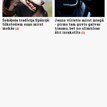
Šokējoša tradīcija Spānijā:
Jauns vīrietis mirst miegā
tūkstošiem suņu mirst
- pirms tam guvis galvas
mokās
traumu, bet no slimnīcas
2
ātri izrakstīts
1