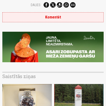
DALIES:
Komentēt
Saistītās ziņas