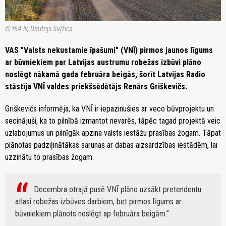
© f64.lv, Dmitrijs Suļžics
VAS "Valsts nekustamie īpašumi" (VNĪ) pirmos jaunos līgums
ar būvniekiem par Latvijas austrumu robežas izbūvi plāno
noslēgt nākamā gada februāra beigās, šorīt Latvijas Radio
stāstīja VNĪ valdes priekšsēdētājs Renārs Griškevičs.
Griškevičs informēja, ka VNĪ ir iepazinušies ar veco būvprojektu un
secinājuši, ka to pilnībā izmantot nevarēs, tāpēc tagad projektā veic
uzlabojumus un pilnīgāk apzina valsts iestāžu prasības žogam. Tāpat
plānotas padziļinātākas sarunas ar dabas aizsardzības iestādēm, lai
uzzinātu to prasības žogam.
Decembra otrajā pusē VNĪ plāno uzsākt pretendentu
atlasi robežas izbūves darbiem, bet pirmos līgums ar
būvniekiem plānots noslēgt ap februāra beigām.