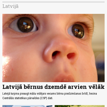
Latvijā
Latvijā bērnus dzemdē arvien vēlāk
Latvijā turpina pieaugt māšu vidējais vecums bērna piedzimšanas brīdī, liecina
Centrālās statistikas pārvaldes (CSP) dati.