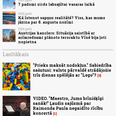
2023.gads
7 padomi sirds labsajūtai vasaras laikā
2024.gads
Kā īstenot sapņus realitātē? Viss, kas mums
jāzina par 8. augusta nozīmi
2024.gads
Austrijas kanclers: Situācija saistībā ar
acīmredzami plānoto teroraktu Vīnē bija ļoti
nopietna
Lasītākais
"Prieks maksāt nodokļus." Sabiedrība
sašutusi: valsts pārvaldē strādājošie
trīs dienas spēlējās ar "Lego"?
3
VIDEO. "Maestro, Jums brīnišķīgi
sanāk!" Ļaudis sajūsmā par
Raimonda Paula negaidīto rīcību
koncertā
1