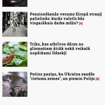
Pensionēšanās vecums Eiropā strauji
palielinās: kurās valstīs būs
visgarākais darba mūžs?
4
Triks, kas atbrīvos dārzu no
gliemežiem ātrāk nekā veikalā
nopērkami līdzekļi
Putins paziņo, ka Ukraina zaudēs
"rietumu zemes", un piemin Poliju
6