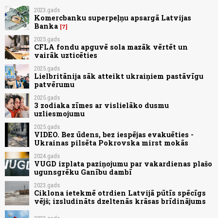
2023.gads
Komercbanku superpeļņu apsargā Latvijas
Banka
7
2025.gads
CFLA fondu apguvē sola mazāk vērtēt un
vairāk uzticēties
2025.gads
Lielbritānija sāk atteikt ukraiņiem pastāvīgu
patvērumu
2025.gads
3 zodiaka zīmes ar vislielāko dusmu
uzliesmojumu
2025.gads
VIDEO. Bez ūdens, bez iespējas evakuēties -
Ukrainas pilsēta Pokrovska mirst mokās
2024.gads
VUGD izplata paziņojumu par vakardienas plašo
ugunsgrēku Ganību dambī
2023.gads
Ciklona ietekmē otrdien Latvijā pūtīs spēcīgs
vējš; izsludināts dzeltenās krāsas brīdinājums