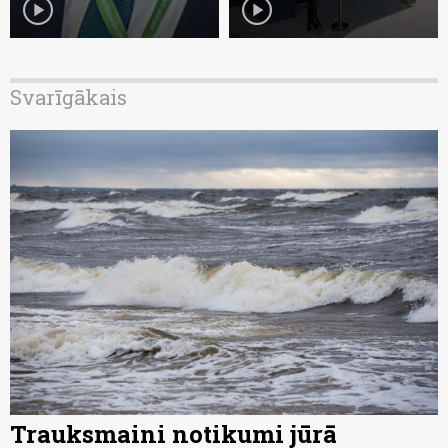
play_circle
play_circle
Svarīgākais
Trauksmaini notikumi jūrā