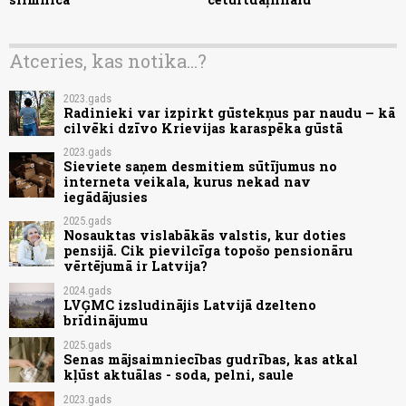
Atceries, kas notika...?
2023.gads
Radinieki var izpirkt gūstekņus par naudu – kā
cilvēki dzīvo Krievijas karaspēka gūstā
2023.gads
Sieviete saņem desmitiem sūtījumus no
interneta veikala, kurus nekad nav
iegādājusies
2025.gads
Nosauktas vislabākās valstis, kur doties
pensijā. Cik pievilcīga topošo pensionāru
vērtējumā ir Latvija?
2024.gads
LVĢMC izsludinājis Latvijā dzelteno
brīdinājumu
2025.gads
Senas mājsaimniecības gudrības, kas atkal
kļūst aktuālas - soda, pelni, saule
2023.gads