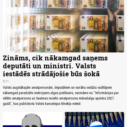
Zināms, cik nākamgad saņems
deputāti un ministri. Valsts
iestādēs strādājošie būs šokā
8:11
Valsts augstākajām amatpersonām, deputātiem un vairāku iestāžu vadītājiem
nākamgad paredzēts ievērojams algas pielikums, secināms no "Informācijas par
vēlēto amatpersonu un Saeimas iecelto amatpersonu mēnešalgu apmēru 2027.
gadā", kas publiskota Valsts kancelejas tīmekļa vietnē.