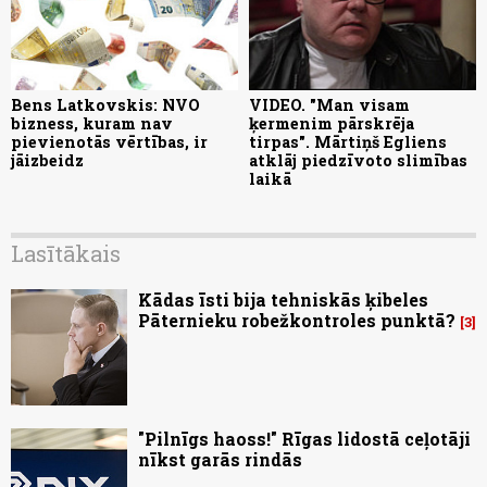
Bens Latkovskis: NVO
VIDEO. "Man visam
bizness, kuram nav
ķermenim pārskrēja
pievienotās vērtības, ir
tirpas". Mārtiņš Egliens
jāizbeidz
atklāj piedzīvoto slimības
laikā
Lasītākais
Kādas īsti bija tehniskās ķibeles
Pāternieku robežkontroles punktā?
3
"Pilnīgs haoss!" Rīgas lidostā ceļotāji
nīkst garās rindās