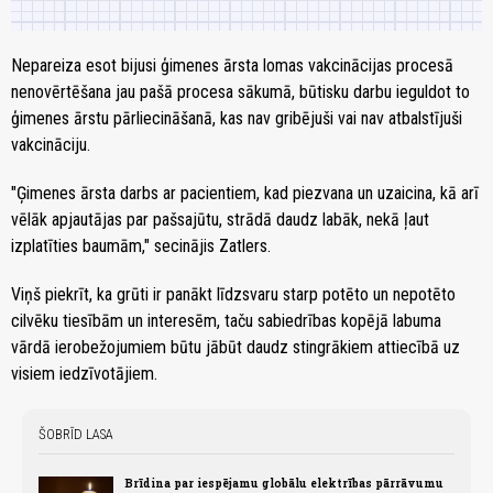
Nepareiza esot bijusi ģimenes ārsta lomas vakcinācijas procesā
nenovērtēšana jau pašā procesa sākumā, būtisku darbu ieguldot to
ģimenes ārstu pārliecināšanā, kas nav gribējuši vai nav atbalstījuši
vakcināciju.
"Ģimenes ārsta darbs ar pacientiem, kad piezvana un uzaicina, kā arī
vēlāk apjautājas par pašsajūtu, strādā daudz labāk, nekā ļaut
izplatīties baumām," secinājis Zatlers.
Viņš piekrīt, ka grūti ir panākt līdzsvaru starp potēto un nepotēto
cilvēku tiesībām un interesēm, taču sabiedrības kopējā labuma
vārdā ierobežojumiem būtu jābūt daudz stingrākiem attiecībā uz
visiem iedzīvotājiem.
ŠOBRĪD LASA
Brīdina par iespējamu globālu elektrības pārrāvumu