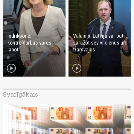
Indriksone:
Valainis: Latvija var pati
kontroldarbus varēs
saražot sev vilcienus un
labot!
tramvajus
play_circle
play_circle
Svarīgākais