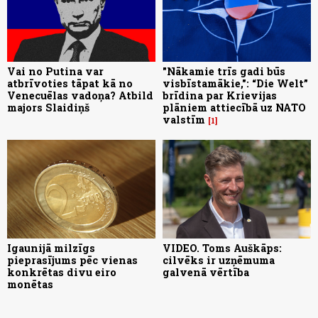
Vai no Putina var
"Nākamie trīs gadi būs
atbrīvoties tāpat kā no
visbīstamākie,": “Die Welt”
Venecuēlas vadoņa? Atbild
brīdina par Krievijas
majors Slaidiņš
plāniem attiecībā uz NATO
valstīm
1
Igaunijā milzīgs
VIDEO. Toms Auškāps:
pieprasījums pēc vienas
cilvēks ir uzņēmuma
konkrētas divu eiro
galvenā vērtība
monētas