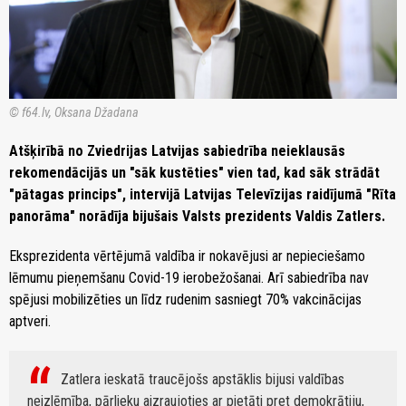
© f64.lv, Oksana Džadana
Atšķirībā no Zviedrijas Latvijas sabiedrība neieklausās
rekomendācijās un "sāk kustēties" vien tad, kad sāk strādāt
"pātagas princips", intervijā Latvijas Televīzijas raidījumā "Rīta
panorāma" norādīja bijušais Valsts prezidents Valdis Zatlers.
Eksprezidenta vērtējumā valdība ir nokavējusi ar nepieciešamo
lēmumu pieņemšanu Covid-19 ierobežošanai. Arī sabiedrība nav
spējusi mobilizēties un līdz rudenim sasniegt 70% vakcinācijas
aptveri.
Zatlera ieskatā traucējošs apstāklis bijusi valdības
neizlēmība, pārlieku aizraujoties ar pietāti pret demokrātiju,