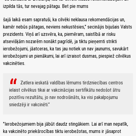
izpilda tās, tur nevajag pātagu. Bet pie mums
šajā laikā esam sapratuši, ka cilvēki neklausa rekomendācijas un,
kamēr nebūs pātagas, neviens nekustēsies," secinājis bijušais Valsts
prezidents. Viņš arī uzsvēra, ka, piemēram, saistībā ar risku
atsevišķām nozarēm nonākt pagrīdē, ja tiktu pieņemti strikti
ierobežojumi, jāatceras, ka tas jau notiek un nav jaunums, savukārt
ierobežojumi un pienākumi, lai arī izraisot dusmas, piespiež cilvēkus
vakcinēties.
Zatlera ieskatā valdības lēmums tirdzniecības centros
ielaist cilvēkus tikai ar vakcinācijas sertifikātu nedošot ātru
pozitīvu rezultātu, jo nav nodrošināts, ka visi pakalpojumu
sniedzēji ir vakcinēti.
"Ierobežojumiem bija jābūt daudz stingākiem. Lai arī man nepatīk,
ka vakcinēto priekšrocības tiktu ierobežotas, mums ir jāsaprot