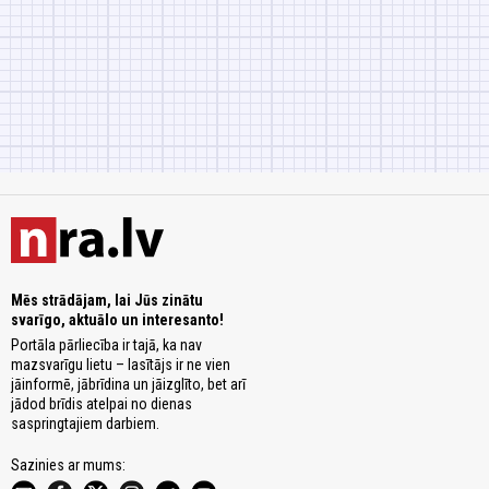
Mēs strādājam, lai Jūs zinātu
svarīgo, aktuālo un interesanto!
Portāla pārliecība ir tajā, ka nav
mazsvarīgu lietu – lasītājs ir ne vien
jāinformē, jābrīdina un jāizglīto, bet arī
jādod brīdis atelpai no dienas
saspringtajiem darbiem.
Sazinies ar mums: