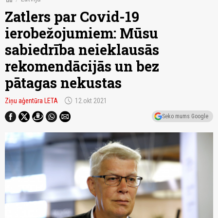
Zatlers par Covid-19
ierobežojumiem: Mūsu
sabiedrība neieklausās
rekomendācijās un bez
pātagas nekustas
schedule
Ziņu aģentūra LETA
12.okt 2021
Seko mums Google