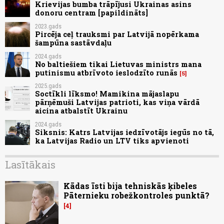
Krievijas bumba trāpījusi Ukrainas asins
donoru centram [papildināts]
2023.gads
Pircēja ceļ trauksmi par Latvijā nopērkama
šampūna sastāvdaļu
2024.gads
No baltiešiem tikai Lietuvas ministrs mana
putinismu atbrīvoto ieslodzīto runās
5
2025.gads
Soctīkli līksmo! Mamikina mājaslapu
pārņēmuši Latvijas patrioti, kas viņa vārdā
aicina atbalstīt Ukrainu
2024.gads
Siksnis: Katrs Latvijas iedzīvotājs iegūs no tā,
ka Latvijas Radio un LTV tiks apvienoti
Lasītākais
Kādas īsti bija tehniskās ķibeles
Pāternieku robežkontroles punktā?
4