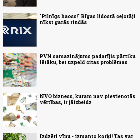
"Pilnīgs haoss!" Rīgas lidostā ceļotāji
nīkst garās rindās
PVN samazinājums padarījis pārtiku
lētāku, bet uzpeld citas problēmas
NVO bizness, kuram nav pievienotās
vērtības, ir jāizbeidz
Izdzēri vīnu - izmanto korķi! Tas var