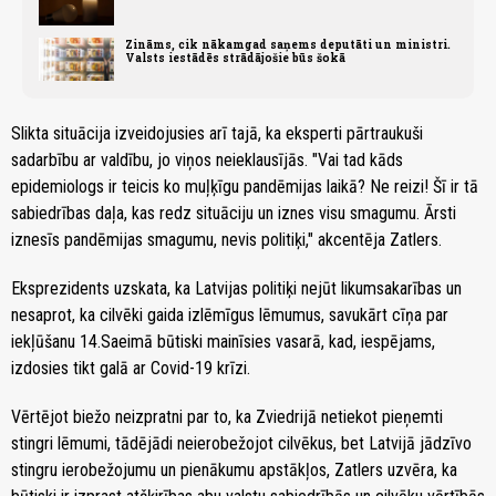
Zināms, cik nākamgad saņems deputāti un ministri.
Valsts iestādēs strādājošie būs šokā
Slikta situācija izveidojusies arī tajā, ka eksperti pārtraukuši
sadarbību ar valdību, jo viņos neieklausījās. "Vai tad kāds
epidemiologs ir teicis ko muļķīgu pandēmijas laikā? Ne reizi! Šī ir tā
sabiedrības daļa, kas redz situāciju un iznes visu smagumu. Ārsti
iznesīs pandēmijas smagumu, nevis politiķi," akcentēja Zatlers.
Eksprezidents uzskata, ka Latvijas politiķi nejūt likumsakarības un
nesaprot, ka cilvēki gaida izlēmīgus lēmumus, savukārt cīņa par
iekļūšanu 14.Saeimā būtiski mainīsies vasarā, kad, iespējams,
izdosies tikt galā ar Covid-19 krīzi.
Vērtējot biežo neizpratni par to, ka Zviedrijā netiekot pieņemti
stingri lēmumi, tādējādi neierobežojot cilvēkus, bet Latvijā jādzīvo
stingru ierobežojumu un pienākumu apstākļos, Zatlers uzvēra, ka