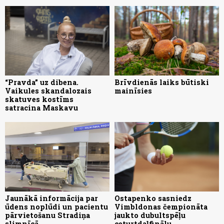
“Pravda” uz dibena.
Brīvdienās laiks būtiski
Vaikules skandalozais
mainīsies
skatuves kostīms
satracina Maskavu
Jaunākā informācija par
Ostapenko sasniedz
ūdens noplūdi un pacientu
Vimbldonas čempionāta
pārvietošanu Stradiņa
jaukto dubultspēļu
slimnīcā
ceturtdaļfinālu