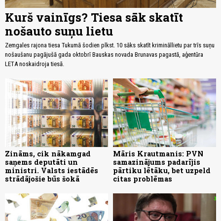
Kurš vainīgs? Tiesa sāk skatīt
nošauto suņu lietu
Zemgales rajona tiesa Tukumā šodien plkst. 10 sāks skatīt krimināllietu par trīs suņu
nošaušanu pagājušā gada oktobrī Bauskas novada Brunavas pagastā, aģentūra
LETA noskaidroja tiesā.
Zināms, cik nākamgad
Māris Krautmanis: PVN
saņems deputāti un
samazinājums padarījis
ministri. Valsts iestādēs
pārtiku lētāku, bet uzpeld
strādājošie būs šokā
citas problēmas