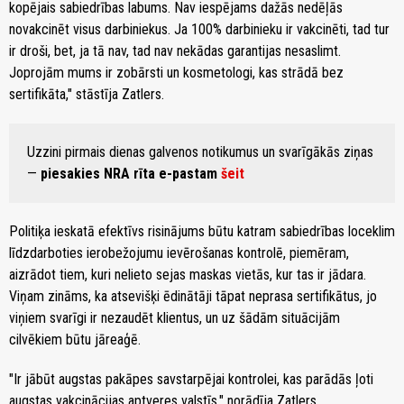
kopējais sabiedrības labums. Nav iespējams dažās nedēļās
novakcinēt visus darbiniekus. Ja 100% darbinieku ir vakcinēti, tad tur
ir droši, bet, ja tā nav, tad nav nekādas garantijas nesaslimt.
Joprojām mums ir zobārsti un kosmetologi, kas strādā bez
sertifikāta," stāstīja Zatlers.
Uzzini pirmais dienas galvenos notikumus un svarīgākās ziņas
—
piesakies NRA rīta e-pastam
šeit
Politiķa ieskatā efektīvs risinājums būtu katram sabiedrības loceklim
līdzdarboties ierobežojumu ievērošanas kontrolē, piemēram,
aizrādot tiem, kuri nelieto sejas maskas vietās, kur tas ir jādara.
Viņam zināms, ka atsevišķi ēdinātāji tāpat neprasa sertifikātus, jo
viņiem svarīgi ir nezaudēt klientus, un uz šādām situācijām
cilvēkiem būtu jāreaģē.
"Ir jābūt augstas pakāpes savstarpējai kontrolei, kas parādās ļoti
augstas vakcinācijas aptveres valstīs," norādīja Zatlers.