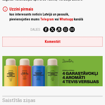
info
Uzzini pirmais
kas interesants noticis Latvijā un pasaulē,
pievienojoties mums
Telegram
vai
Whatsapp
kanālā
DALIES:
Komentēt
Saistītās ziņas