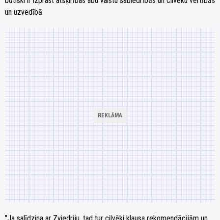
būtiski ir izprast atšķirības abu valstu sabiedrībās un cilvēku vērtībās
un uzvedībā.
"Ja salīdzina ar Zviedriju, tad tur cilvēki klausa rekomendācijām un