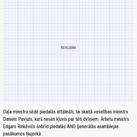
Daļa ministru sēdē piedalās attālināti, tai skaitā veselības ministrs
Daniels Pavļuts, kurš nesen kļuvis par tēti dvīņiem. Ārlietu ministrs
Edgars Rinkēvičs šobrīd piedalās ANO Ģenerālās asamblejas
pasākumos Ņujorkā