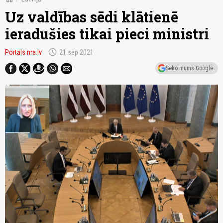
Uz valdības sēdi klātienē
ieradušies tikai pieci ministri
schedule
Portāls nra.lv
21.sep 2021
Seko mums Google