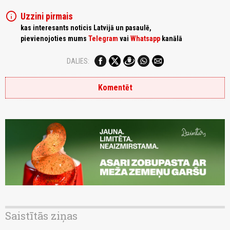
info
Uzzini pirmais
kas interesants noticis Latvijā un pasaulē,
pievienojoties mums
Telegram
vai
Whatsapp
kanālā
DALIES:
Komentēt
Saistītās ziņas