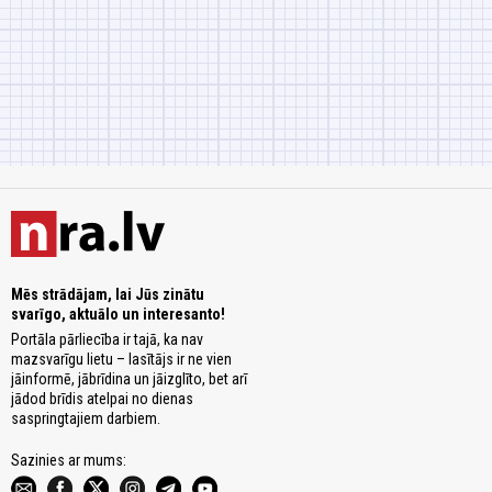
Mēs strādājam, lai Jūs zinātu
svarīgo, aktuālo un interesanto!
Portāla pārliecība ir tajā, ka nav
mazsvarīgu lietu – lasītājs ir ne vien
jāinformē, jābrīdina un jāizglīto, bet arī
jādod brīdis atelpai no dienas
saspringtajiem darbiem.
Sazinies ar mums: