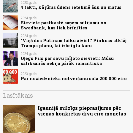
2023.gads
4 fakti, kā jūras ūdens ietekmē ādu un matus
2024.gads
Sieviete pastkastē saņem sūtījumu no
Swedbank, kas liek brīnīties
2024.gads
"Viņš dos Putinam laiku aiziet." Pinkuss atklāj
Trampa plānu, lai izbeigtu karu
2024.gads
Oļegs Fils par savu mīļoto sievieti: Mūsu
satikšanās nebija pārāk romantiska
2023.gads
Par noziedznieka notveršanu sola 200 000 eiro
Lasītākais
Igaunijā milzīgs pieprasījums pēc
vienas konkrētas divu eiro monētas