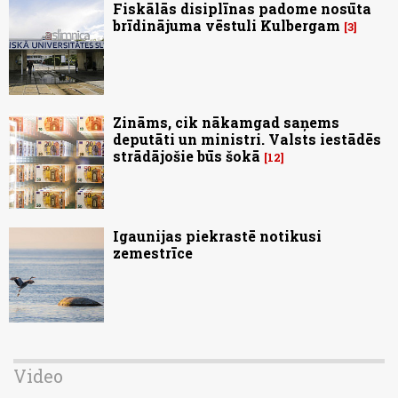
Fiskālās disiplīnas padome nosūta
brīdinājuma vēstuli Kulbergam
3
Zināms, cik nākamgad saņems
deputāti un ministri. Valsts iestādēs
strādājošie būs šokā
12
Igaunijas piekrastē notikusi
zemestrīce
Video