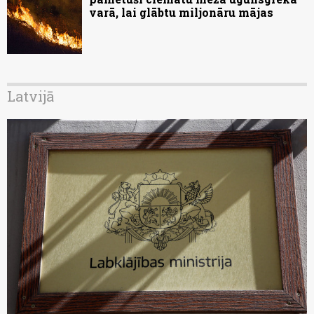
varā, lai glābtu miljonāru mājas
Latvijā