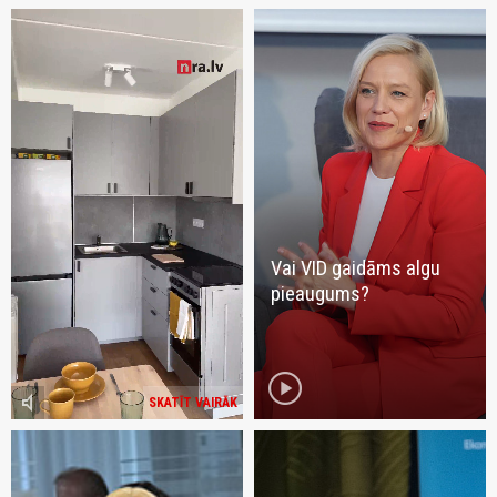
Vai VID gaidāms algu
pieaugums?
play_circle
volume_mute
SKATĪT VAIRĀK