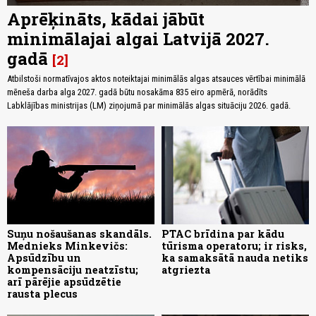
Aprēķināts, kādai jābūt
minimālajai algai Latvijā 2027.
gadā
2
Atbilstoši normatīvajos aktos noteiktajai minimālās algas atsauces vērtībai minimālā
mēneša darba alga 2027. gadā būtu nosakāma 835 eiro apmērā, norādīts
Labklājības ministrijas (LM) ziņojumā par minimālās algas situāciju 2026. gadā.
Suņu nošaušanas skandāls.
PTAC brīdina par kādu
Mednieks Minkevičs:
tūrisma operatoru; ir risks,
Apsūdzību un
ka samaksātā nauda netiks
kompensāciju neatzīstu;
atgriezta
arī pārējie apsūdzētie
rausta plecus