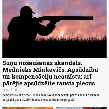
Suņu nošaušanas skandāls.
Mednieks Minkevičs: Apsūdzību
un kompensāciju neatzīstu; arī
pārējie apsūdzētie rausta plecus
Vakar, 21:45
Zemgales rajona tiesa Tukumā sāka skatīt krimināllietu par trīs suņu nošaušanu
pagājušā gada oktobrī Bauskas novada Brunavas pagastā.