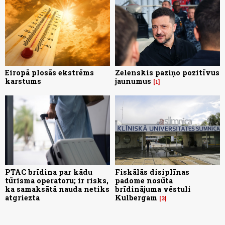
Eiropā plosās ekstrēms
Zelenskis paziņo pozitīvus
karstums
jaunumus
1
PTAC brīdina par kādu
Fiskālās disiplīnas
tūrisma operatoru; ir risks,
padome nosūta
ka samaksātā nauda netiks
brīdinājuma vēstuli
atgriezta
Kulbergam
3