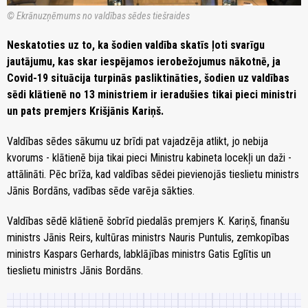
© Ekrānuzņēmums no valdības sēdes tiešraides
Neskatoties uz to, ka šodien valdība skatīs ļoti svarīgu
jautājumu, kas skar iespējamos ierobežojumus nākotnē, ja
Covid-19 situācija turpinās pasliktināties, šodien uz valdības
sēdi klātienē no 13 ministriem ir ieradušies tikai pieci ministri
un pats premjers Krišjānis Kariņš.
Valdības sēdes sākumu uz brīdi pat vajadzēja atlikt, jo nebija
kvorums - klātienē bija tikai pieci Ministru kabineta locekļi un daži -
attālināti. Pēc brīža, kad valdības sēdei pievienojās tieslietu ministrs
Jānis Bordāns, vadības sēde varēja sākties.
Valdības sēdē klātienē šobrīd piedalās premjers K. Kariņš, finanšu
ministrs Jānis Reirs, kultūras ministrs Nauris Puntulis, zemkopības
ministrs Kaspars Gerhards, labklājības ministrs Gatis Eglītis un
tieslietu ministrs Jānis Bordāns.