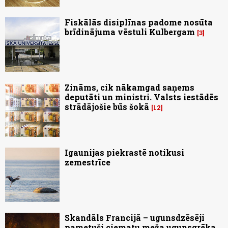
Fiskālās disiplīnas padome nosūta
brīdinājuma vēstuli Kulbergam
3
Zināms, cik nākamgad saņems
deputāti un ministri. Valsts iestādēs
strādājošie būs šokā
12
Igaunijas piekrastē notikusi
zemestrīce
Skandāls Francijā – ugunsdzēsēji
pametuši ciematu meža ugunsgrēka