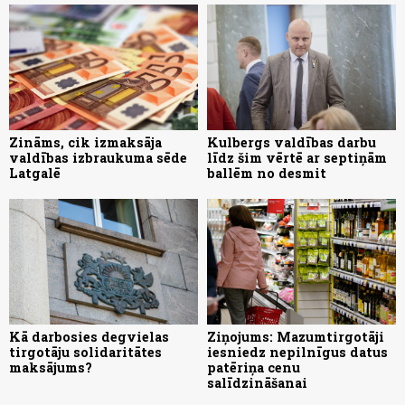
Zināms, cik izmaksāja
Kulbergs valdības darbu
valdības izbraukuma sēde
līdz šim vērtē ar septiņām
Latgalē
ballēm no desmit
Kā darbosies degvielas
Ziņojums: Mazumtirgotāji
tirgotāju solidaritātes
iesniedz nepilnīgus datus
maksājums?
patēriņa cenu
salīdzināšanai