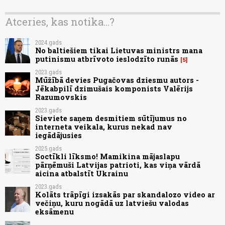
Atceries, kas notika...?
2024.gads
No baltiešiem tikai Lietuvas ministrs mana
putinismu atbrīvoto ieslodzīto runās
5
2023.gads
Mūžībā devies Pugačovas dziesmu autors -
Jēkabpilī dzimušais komponists Valērijs
Razumovskis
2023.gads
Sieviete saņem desmitiem sūtījumus no
interneta veikala, kurus nekad nav
iegādājusies
2025.gads
Soctīkli līksmo! Mamikina mājaslapu
pārņēmuši Latvijas patrioti, kas viņa vārdā
aicina atbalstīt Ukrainu
2023.gads
Kolāts trāpīgi izsakās par skandalozo video ar
večiņu, kuru nogādā uz latviešu valodas
eksāmenu