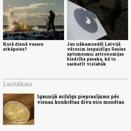
Kurā dienā vasara
Jau nākamnedēļ Latvijā
atkāpsies?
vērosim iespaidīgu Saules
aptumsumu; astronomijas
biedrība pasaka, kā to
saskatīt vislabāk
Lasītākais
Igaunijā milzīgs pieprasījums pēc
vienas konkrētas divu eiro monētas