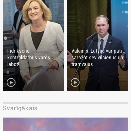
Indriksone:
Valainis: Latvija var pati
kontroldarbus varēs
saražot sev vilcienus un
labot!
tramvajus
play_circle
play_circle
Svarīgākais