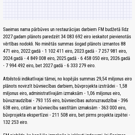
Saeimas nama pārbūves un restaurācijas darbiem FM budžetā līdz
2027.gadam plānots paredzēt 34 083 692 eiro ieskaitot pievienotās
vērtības nodokli. No minētās summas šogad plānots izmantos 88
471 eiro, 2022.gadā - 1 102 411 eiro, 2023.gadā - 7 257 981 eiro,
2024.gadā - 4 849 008 eiro, 2025.gadā - 6 458 050 eiro, 2026.gadā
- 7 994 492 eiro, bet 2027.gadā - 6 333 279 eiro.
Atbilstoši indikatīvajai tāmei, no kopējās summas 29,54 miljonus eiro
plānots novirzīt būvniecības darbiem, būvprojekta izstrādei - 1,58
miljonus eiro, administratīvajām izmaksām - 1,06 miljonus eiro,
būvuzraudzībai - 793 155 eiro, būvniecības autoruzraudzībai - 396
638 eiro, citām ar būvniecību saistītām izmaksām - 363 000 eiro,
būvprojekta ekspertīzei - 211 508 eiro, bet pirms projekta izpētei -
132 253 eiro.