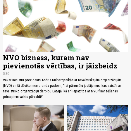
NVO bizness, kuram nav
pievienotās vērtības, ir jāizbeidz
5:30
Vakar ministru prezidents Andris Kulbergs tikās ar nevalstiskajām organizācijām
(NVO) un tā dēvēto memoranda padomi, “lai pārrunātu jautājumus, kas saistīti ar
nevalstisko organizāciju darbību Latvijā, kā arī iepazītos ar NVO finansēšanas
principiem valsts pārvaldē”.