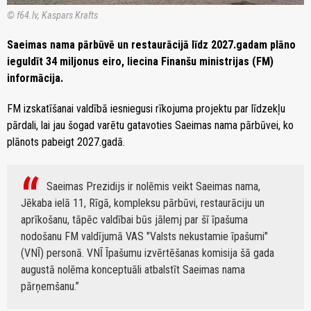
© f64.lv, Kaspars Krafts
Saeimas nama pārbūvē un restaurācijā līdz 2027.gadam plāno
ieguldīt 34 miljonus eiro, liecina Finanšu ministrijas (FM)
informācija.
FM izskatīšanai valdībā iesniegusi rīkojuma projektu par līdzekļu
pārdali, lai jau šogad varētu gatavoties Saeimas nama pārbūvei, ko
plānots pabeigt 2027.gadā.
Saeimas Prezidijs ir nolēmis veikt Saeimas nama,
Jēkaba ielā 11, Rīgā, kompleksu pārbūvi, restaurāciju un
aprīkošanu, tāpēc valdībai būs jālemj par šī īpašuma
nodošanu FM valdījumā VAS "Valsts nekustamie īpašumi"
(VNĪ) personā. VNĪ Īpašumu izvērtēšanas komisija šā gada
augustā nolēma konceptuāli atbalstīt Saeimas nama
pārņemšanu.