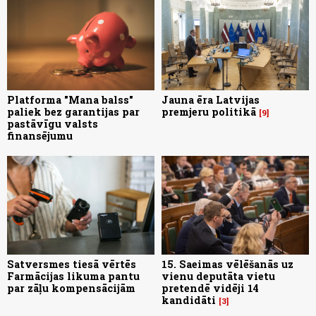
Platforma "Mana balss"
Jauna ēra Latvijas
paliek bez garantijas par
premjeru politikā
9
pastāvīgu valsts
finansējumu
Satversmes tiesā vērtēs
15. Saeimas vēlēšanās uz
Farmācijas likuma pantu
vienu deputāta vietu
par zāļu kompensācijām
pretendē vidēji 14
kandidāti
3