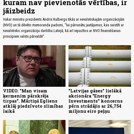
kuram nav pievienotās vērtības, ir
jāizbeidz
Vakar ministru prezidents Andris Kulbergs tikās ar nevalstiskajām organizācijām
(NVO) un tā dēvēto memoranda padomi, “lai pārrunātu jautājumus, kas saistīti ar
nevalstisko organizāciju darbību Latvijā, kā arī iepazītos ar NVO finansēšanas
principiem valsts pārvaldē”.
VIDEO. "Man visam
"Latvijas gāzes" lielākā
ķermenim pārskrēja
akcionāra "Energy
tirpas". Mārtiņš Egliens
Investments" koncerns
atklāj piedzīvoto slimības
pērn strādājis ar 26,754
laikā
miljonu eiro peļņu