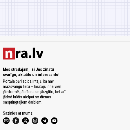
Mēs strādājam, lai Jūs zinātu
svarīgo, aktuālo un interesanto!
Portāla pārliecība ir tajā, ka nav
mazsvarīgu lietu – lasītājs ir ne vien
jāinformē, jābrīdina un jāizglīto, bet arī
jādod brīdis atelpai no dienas
saspringtajiem darbiem.
Sazinies ar mums: