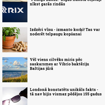
nīkst garās rindās
Izdzēri vīnu - izmanto korķi! Tas var
noderēt telpaugu kopšanai
Vēl viens cilvēks miris pēc
saskarsmes ar Vibrio baktēriju
Baltijas jūrā
Londonā konstatēts unikāls fakts -
tā nav bijis vismaz pēdējos 155 gadus