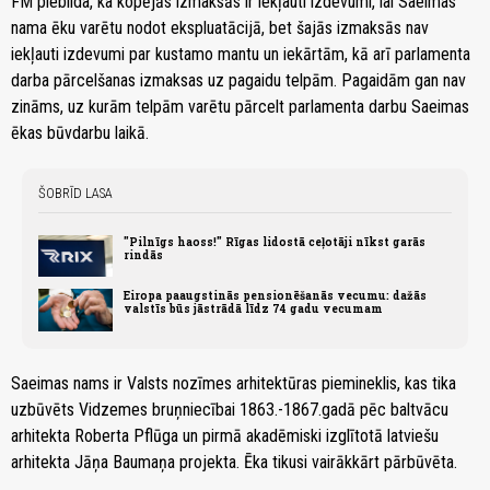
FM piebilda, ka kopējās izmaksās ir iekļauti izdevumi, lai Saeimas
nama ēku varētu nodot ekspluatācijā, bet šajās izmaksās nav
iekļauti izdevumi par kustamo mantu un iekārtām, kā arī parlamenta
darba pārcelšanas izmaksas uz pagaidu telpām. Pagaidām gan nav
zināms, uz kurām telpām varētu pārcelt parlamenta darbu Saeimas
ēkas būvdarbu laikā.
ŠOBRĪD LASA
"Pilnīgs haoss!" Rīgas lidostā ceļotāji nīkst garās
rindās
Eiropa paaugstinās pensionēšanās vecumu: dažās
valstīs būs jāstrādā līdz 74 gadu vecumam
Saeimas nams ir Valsts nozīmes arhitektūras piemineklis, kas tika
uzbūvēts Vidzemes bruņniecībai 1863.-1867.gadā pēc baltvācu
arhitekta Roberta Pflūga un pirmā akadēmiski izglītotā latviešu
arhitekta Jāņa Baumaņa projekta. Ēka tikusi vairākkārt pārbūvēta.