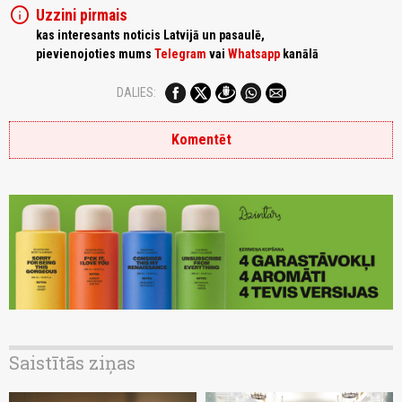
info
Uzzini pirmais
kas interesants noticis Latvijā un pasaulē,
pievienojoties mums
Telegram
vai
Whatsapp
kanālā
DALIES:
Komentēt
Saistītās ziņas