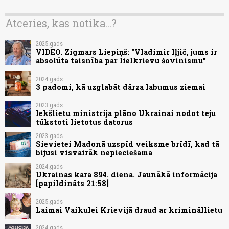
Atceries, kas notika...?
2025.gads
VIDEO. Zigmars Liepiņš: "Vladimir Iļjič, jums ir
absolūta taisnība par lielkrievu šovinismu"
2024.gads
3 padomi, kā uzglabāt dārza labumus ziemai
2023.gads
Iekšlietu ministrija plāno Ukrainai nodot teju
tūkstoti lietotus datorus
2023.gads
Sievietei Madonā uzspīd veiksme brīdī, kad tā
bijusi visvairāk nepieciešama
2024.gads
Ukrainas kara 894. diena. Jaunākā informācija
[papildināts 21:58]
2025.gads
Laimai Vaikulei Krievijā draud ar krimināllietu
2024.gads