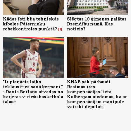
Kādas īsti bija tehniskās
Slēgtas 10 ģimenes palātas
ķibeles Pāternieku
Dzemdību namā. Kas
robežkontroles punktā?
noticis?
1
"Ir pienācis laiks
KNAB sāk pārbaudi
ieklausīties savā ķermenī,"
Rasimas īres
- Dāvis Bertāns atvadās no
kompensācijas lietā;
karjeras vīriešu basketbola
Kulbergam aizdomas, ka ar
izlasē
kompensācijām manipulē
vairāki deputāti