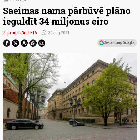
Saeimas nama pārbūvē plāno
ieguldīt 34 miljonus eiro
schedule
Ziņu aģentūra LETA
30.aug 2021
Seko mums Google