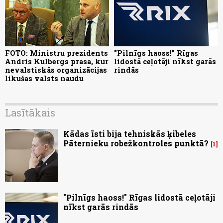
FOTO: Ministru prezidents
"Pilnīgs haoss!" Rīgas
Andris Kulbergs prasa, kur
lidostā ceļotāji nīkst garās
nevalstiskās organizācijas
rindās
likušas valsts naudu
Lasītākais
Kādas īsti bija tehniskās ķibeles
Pāternieku robežkontroles punktā?
1
"Pilnīgs haoss!" Rīgas lidostā ceļotāji
nīkst garās rindās