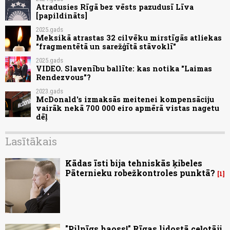
Atradusies Rīgā bez vēsts pazudusī Līva
[papildināts]
2025.gads
Meksikā atrastas 32 cilvēku mirstīgās atliekas
"fragmentētā un sarežģītā stāvoklī"
2025.gads
VIDEO. Slavenību ballīte: kas notika "Laimas
Rendezvous"?
2023.gads
McDonald's izmaksās meitenei kompensāciju
vairāk nekā 700 000 eiro apmērā vistas nagetu
dēļ
Lasītākais
Kādas īsti bija tehniskās ķibeles
Pāternieku robežkontroles punktā?
1
"Pilnīgs haoss!" Rīgas lidostā ceļotāji