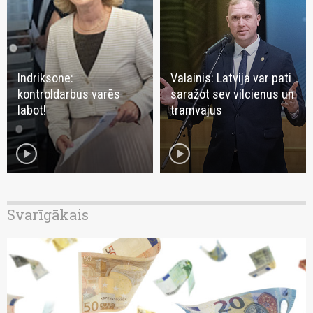
Indriksone:
Valainis: Latvija var pati
kontroldarbus varēs
saražot sev vilcienus un
labot!
tramvajus
play_circle
play_circle
Svarīgākais