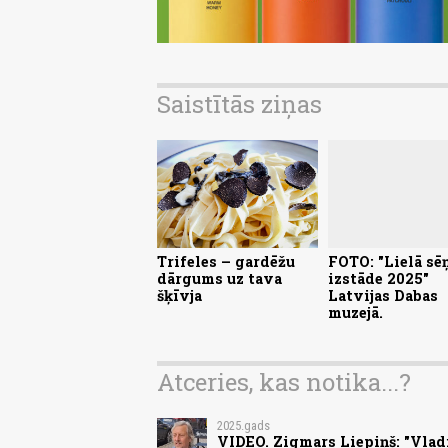
Saistītās ziņas
Trifeles – gardēžu
FOTO: "Lielā sē
dārgums uz tava
izstāde 2025"
šķīvja
Latvijas Dabas
muzejā.
Atceries, kas notika...?
2025.gads
VIDEO. Zigmars Liepiņš: "Vladim