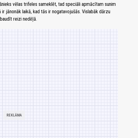
šnieks vēlas trifeles sameklēt, tad speciāli apmācītam sunim
ā ir jānonāk laikā, kad tās ir nogatavojušās. Vislabāk dārzu
baudīt reizi nedēļā.