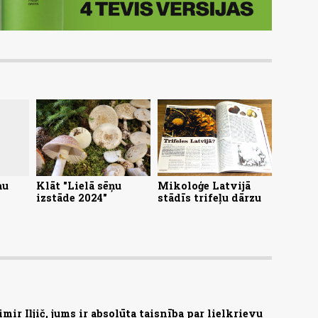
ņu
Klāt "Lielā sēņu
Mikoloģe Latvijā
izstāde 2024"
stādīs trifeļu dārzu
ir Iļjič, jums ir absolūta taisnība par lielkrievu