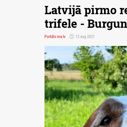
Latvijā pirmo re
trifele - Burgun
schedule
Portāls nra.lv
12.aug 2021