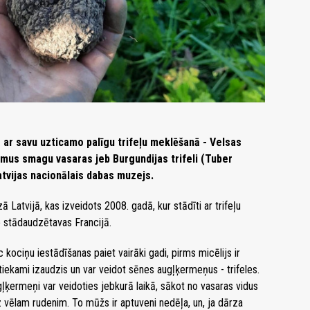
ar savu uzticamo palīgu trifeļu meklēšanā - Velsas
amus smagu vasaras jeb Burgundijas trifeli (Tuber
atvijas nacionālais dabas muzejs.
ā Latvijā, kas izveidots 2008. gadā, kur stādīti ar trifeļu
no stādaudzētavas Francijā.
 kociņu iestādīšanas paiet vairāki gadi, pirms micēlijs ir
tiekami izaudzis un var veidot sēnes augļķermeņus - trifeles.
ļķermeņi var veidoties jebkurā laikā, sākot no vasaras vidus
z vēlam rudenim. To mūžs ir aptuveni nedēļa, un, ja dārza