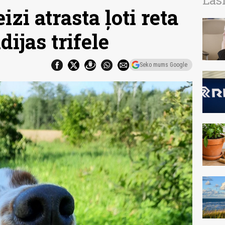
Las
izi atrasta ļoti reta
dijas trifele
Seko mums Google