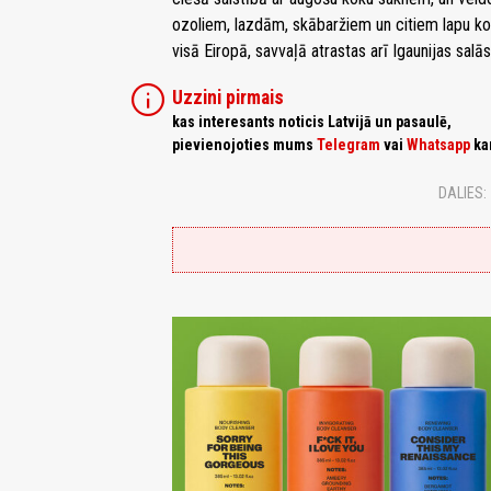
ozoliem, lazdām, skābaržiem un citiem lapu koki
visā Eiropā, savvaļā atrastas arī Igaunijas salās
info
Uzzini pirmais
kas interesants noticis Latvijā un pasaulē,
pievienojoties mums
Telegram
vai
Whatsapp
ka
DALIES: