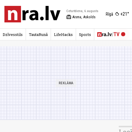
Ceturtdiena, 6.augusts
+21°
Rīgā
redeem
Aisma, Askolds
Dzīvesstils
TautaRunā
LifeHacks
Sports