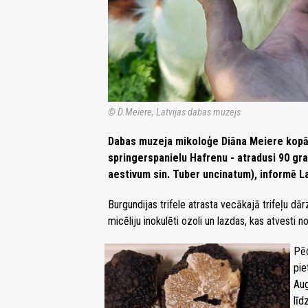
© D.Meiere, Latvijas dabas muzejs
Dabas muzeja mikoloģe Diāna Meiere kopā 
springerspanielu Hafrenu - atradusi 90 gr
aestivum sin. Tuber uncinatum), informē L
Burgundijas trifele atrasta vecākajā trifeļu dārz
micēliju inokulēti ozoli un lazdas, kas atvesti 
Pēc
pie
Aug
līd