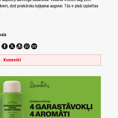
em, dod priekšroku kaļķainai augsnei. Tās ir plaši izplatītas
.
nālā
Komentēt