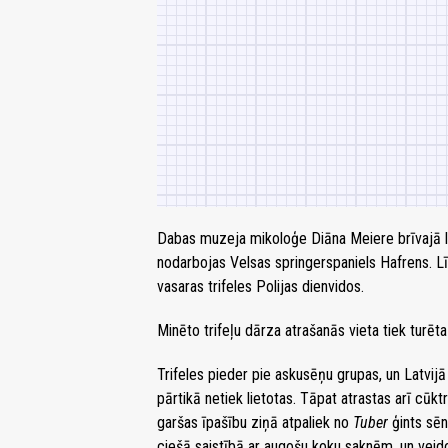
Dabas muzeja mikoloģe Diāna Meiere brīvajā lai
nodarbojas Velsas springerspaniels Hafrens. Līd
vasaras trifeles Polijas dienvidos.
Minēto trifeļu dārza atrašanās vieta tiek turē
Trifeles pieder pie askusēņu grupas, un Latvij
pārtikā netiek lietotas. Tāpat atrastas arī cūktr
garšas īpašību ziņā atpaliek no
Tuber
ģints sē
ciešā saistībā ar augošu koku saknēm, un veido