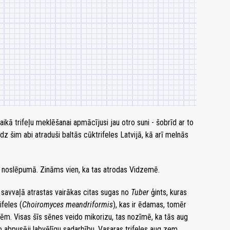
kā trifeļu meklēšanai apmācījusi jau otro suni - šobrīd ar to
z šim abi atraduši baltās cūktrifeles Latvijā, kā arī melnās
ta noslēpumā. Zināms vien, ka tas atrodas Vidzemē.
ā savvaļā atrastas vairākas citas sugas no
Tuber
ģints, kuras
ifeles (
Choiromyces meandriformis
), kas ir ēdamas, tomēr
nēm. Visas šīs sēnes veido mikorizu, tas nozīmē, ka tās aug
 abpusēji labvēlīgu sadarbību. Vasaras trifeles aug zem