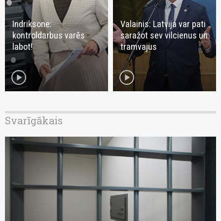
Indriksone:
Valainis: Latvija var pati
kontroldarbus varēs
saražot sev vilcienus un
labot!
tramvajus
play_circle
play_circle
Svarīgākais