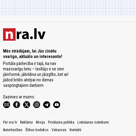
Mēs strādājam, lai Jūs zinātu
svarīgo, aktuālo un interesanto!
Portāla pārliecība ir tajā, ka nav
mazsvarīgu lietu – lasītājs ir ne vien
jāinformē, jābrīdina un jāizglīto, bet arī
jādod brīdis atelpai no dienas
saspringtajiem darbiem.
Sazinies ar mums:
Par nra.lv
Reklāma
Misija
Privātuma politika
Lietošanas noteikumi
Autortiesības
Ētikas kodekss
Vakances
Kontakti