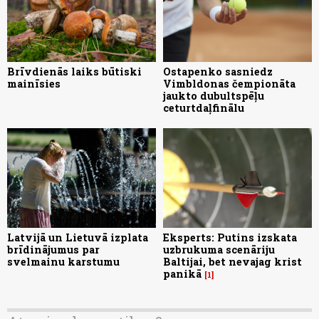
Brīvdienās laiks būtiski
Ostapenko sasniedz
mainīsies
Vimbldonas čempionāta
jaukto dubultspēļu
ceturtdaļfinālu
Latvijā un Lietuvā izplata
Eksperts: Putins izskata
brīdinājumus par
uzbrukuma scenāriju
svelmainu karstumu
Baltijai, bet nevajag krist
panikā
1