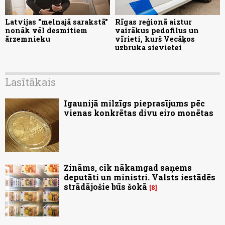
Latvijas "melnajā sarakstā"
Rīgas reģionā aiztur
nonāk vēl desmitiem
vairākus pedofilus un
ārzemnieku
vīrieti, kurš Vecāķos
uzbruka sievietei
Lasītākais
Igaunijā milzīgs pieprasījums pēc
vienas konkrētas divu eiro monētas
Zināms, cik nākamgad saņems
deputāti un ministri. Valsts iestādēs
strādājošie būs šokā
8