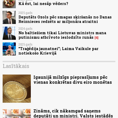
Kā ēst, lai nesāp vēders?
2025.gads
Deputāts Ozols pēc smagas sķiršanās no Danas
Reiznieces redzēts ar miljonāra atraitni
2024.gads
No baltiešiem tikai Lietuvas ministrs mana
putinismu atbrīvoto ieslodzīto runās
5
2025.gads
"Traģēdija jaunatnei"; Laima Vaikule par
notiekošo Krievijā
Lasītākais
Igaunijā milzīgs pieprasījums pēc
vienas konkrētas divu eiro monētas
Zināms, cik nākamgad saņems
deputāti un ministri. Valsts iestādēs