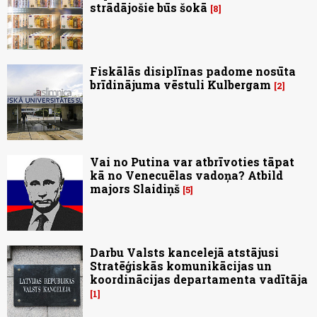
strādājošie būs šokā
8
Fiskālās disiplīnas padome nosūta
brīdinājuma vēstuli Kulbergam
2
Vai no Putina var atbrīvoties tāpat
kā no Venecuēlas vadoņa? Atbild
majors Slaidiņš
5
Darbu Valsts kancelejā atstājusi
Stratēģiskās komunikācijas un
koordinācijas departamenta vadītāja
1