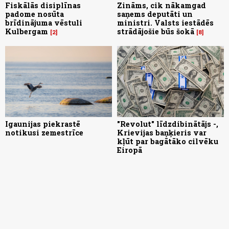
Fiskālās disiplīnas
Zināms, cik nākamgad
padome nosūta
saņems deputāti un
brīdinājuma vēstuli
ministri. Valsts iestādēs
Kulbergam
strādājošie būs šokā
2
8
Igaunijas piekrastē
"Revolut" līdzdibinātājs -,
notikusi zemestrīce
Krievijas baņķieris var
kļūt par bagātāko cilvēku
Eiropā