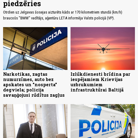
piedzēries
Otrdien uz Jelgavas šosejas aizturēts kāds ar 170 kilometriem stundā (km/h)
braucošs "BMW" vadītājs, aģentūru LETA informēja Valsts policijā (VP).
Narkotikas, zagtas
Izlūkdienesti brīdina par
numurzīmes, auto bez
iespējamiem Krievijas
apskates un "nosperta"
uzbrukumiem
degviela; policija
infrastruktūrai Baltijā
savaņģojusi rūdītus zagļus