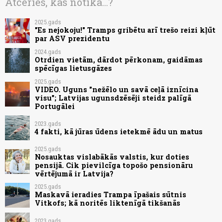
Atceries, kas notika...?
2025.gads
"Es nejokoju!" Tramps gribētu arī trešo reizi kļūt
par ASV prezidentu
2024.gads
Otrdien vietām, dārdot pērkonam, gaidāmas
spēcīgas lietusgāzes
2025.gads
VIDEO. Uguns "nežēlo un savā ceļā iznīcina
visu"; Latvijas ugunsdzēsēji steidz palīgā
Portugālei
2023.gads
4 fakti, kā jūras ūdens ietekmē ādu un matus
2025.gads
Nosauktas vislabākās valstis, kur doties
pensijā. Cik pievilcīga topošo pensionāru
vērtējumā ir Latvija?
2025.gads
Maskavā ieradies Trampa īpašais sūtnis
Vitkofs; kā noritēs liktenīgā tikšanās
2023.gads