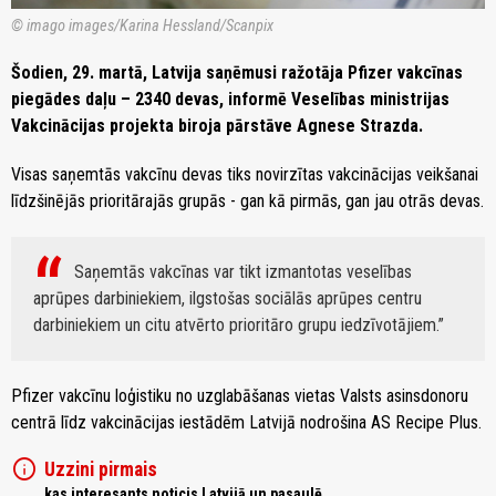
© imago images/Karina Hessland/Scanpix
Šodien, 29. martā, Latvija saņēmusi ražotāja Pfizer vakcīnas
piegādes daļu – 2340 devas, informē Veselības ministrijas
Vakcinācijas projekta biroja pārstāve Agnese Strazda.
Visas saņemtās vakcīnu devas tiks novirzītas vakcinācijas veikšanai
līdzšinējās prioritārajās grupās - gan kā pirmās, gan jau otrās devas.
Saņemtās vakcīnas var tikt izmantotas veselības
aprūpes darbiniekiem, ilgstošas sociālās aprūpes centru
darbiniekiem un citu atvērto prioritāro grupu iedzīvotājiem.
Pfizer vakcīnu loģistiku no uzglabāšanas vietas Valsts asinsdonoru
centrā līdz vakcinācijas iestādēm Latvijā nodrošina AS Recipe Plus.
info
Uzzini pirmais
kas interesants noticis Latvijā un pasaulē,