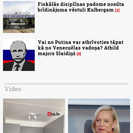
Fiskālās disiplīnas padome nosūta
brīdinājuma vēstuli Kulbergam
2
Vai no Putina var atbrīvoties tāpat
kā no Venecuēlas vadoņa? Atbild
majors Slaidiņš
5
Video