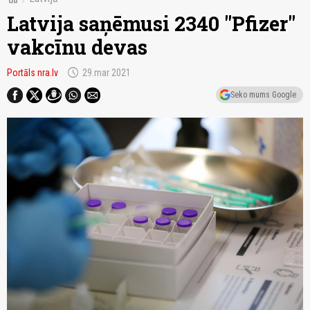
Latvija saņēmusi 2340 "Pfizer"
vakcīnu devas
schedule
Portāls nra.lv
29.mar 2021
Seko mums Google