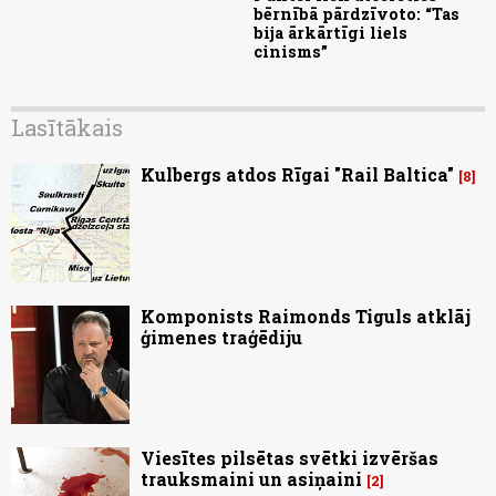
bērnībā pārdzīvoto: “Tas
bija ārkārtīgi liels
cinisms”
Lasītākais
Kulbergs atdos Rīgai "Rail Baltica"
8
Komponists Raimonds Tiguls atklāj
ģimenes traģēdiju
Viesītes pilsētas svētki izvēršas
trauksmaini un asiņaini
2