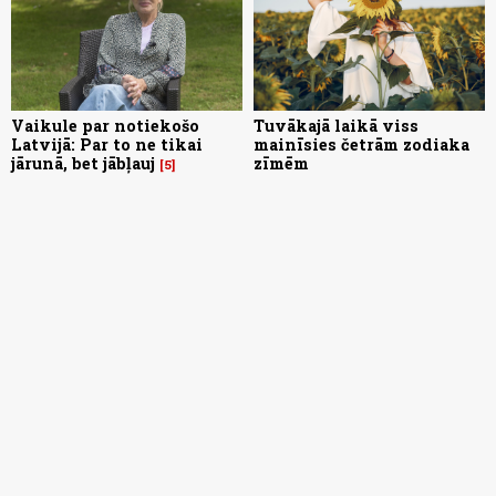
Vaikule par notiekošo
Tuvākajā laikā viss
Latvijā: Par to ne tikai
mainīsies četrām zodiaka
jārunā, bet jābļauj
zīmēm
5