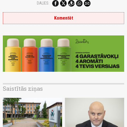
DALIES:
Komentēt
Saistītās ziņas