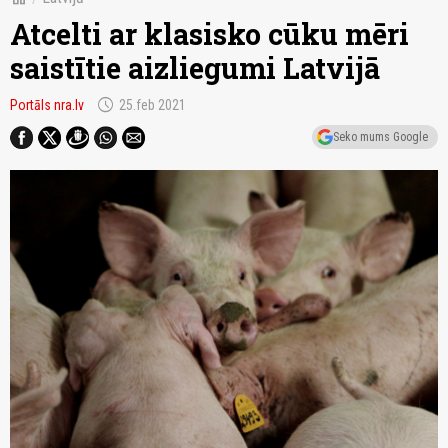
Atcelti ar klasisko cūku mēri
saistītie aizliegumi Latvijā
schedule
Portāls nra.lv
25.feb 2021
Seko mums Google