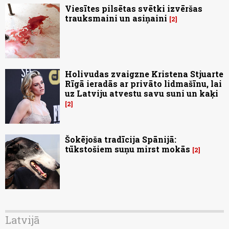
Viesītes pilsētas svētki izvēršas
trauksmaini un asiņaini
2
Holivudas zvaigzne Kristena Stjuarte
Rīgā ieradās ar privāto lidmašīnu, lai
uz Latviju atvestu savu suni un kaķi
2
Šokējoša tradīcija Spānijā:
tūkstošiem suņu mirst mokās
2
Latvijā