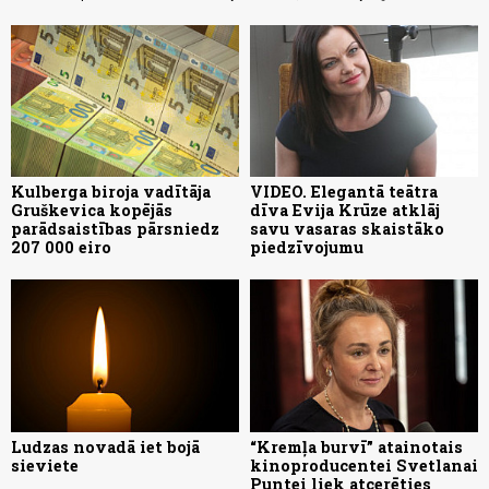
Kulberga biroja vadītāja
VIDEO. Elegantā teātra
Gruškevica kopējās
dīva Evija Krūze atklāj
parādsaistības pārsniedz
savu vasaras skaistāko
207 000 eiro
piedzīvojumu
Ludzas novadā iet bojā
“Kremļa burvī” atainotais
sieviete
kinoproducentei Svetlanai
Puntei liek atcerēties