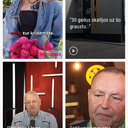
"30 gadus skatījos uz šo
graustu..."
play_circle
volume_mute
SKATĪT VIDEO