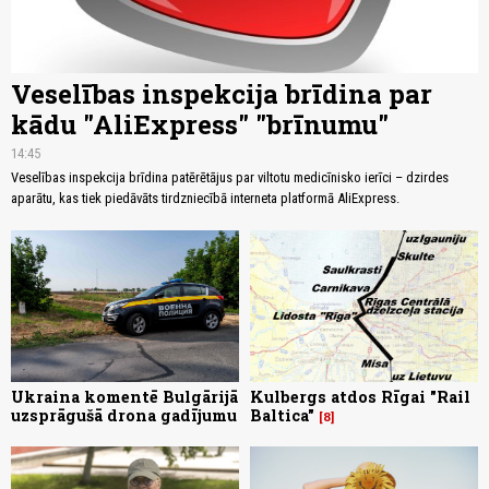
Veselības inspekcija brīdina par
kādu "AliExpress" "brīnumu"
14:45
Veselības inspekcija brīdina patērētājus par viltotu medicīnisko ierīci – dzirdes
aparātu, kas tiek piedāvāts tirdzniecībā interneta platformā AliExpress.
Ukraina komentē Bulgārijā
Kulbergs atdos Rīgai "Rail
uzsprāgušā drona gadījumu
Baltica"
8