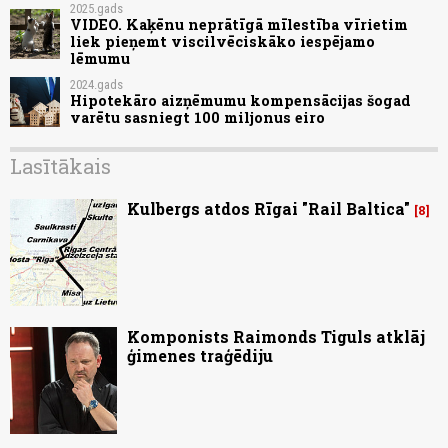
2025.gads
VIDEO. Kaķēnu neprātīgā mīlestība vīrietim
liek pieņemt viscilvēciskāko iespējamo
lēmumu
2024.gads
Hipotekāro aizņēmumu kompensācijas šogad
varētu sasniegt 100 miljonus eiro
Lasītākais
Kulbergs atdos Rīgai "Rail Baltica"
8
Komponists Raimonds Tiguls atklāj
ģimenes traģēdiju