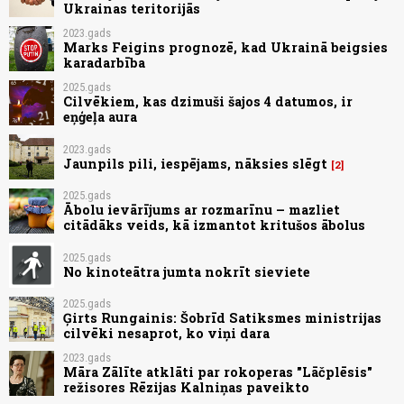
Ukrainas teritorijās
2023.gads
Marks Feigins prognozē, kad Ukrainā beigsies
karadarbība
2025.gads
Cilvēkiem, kas dzimuši šajos 4 datumos, ir
eņģeļa aura
2023.gads
Jaunpils pili, iespējams, nāksies slēgt
2
2025.gads
Ābolu ievārījums ar rozmarīnu – mazliet
citādāks veids, kā izmantot kritušos ābolus
2025.gads
No kinoteātra jumta nokrīt sieviete
2025.gads
Ģirts Rungainis: Šobrīd Satiksmes ministrijas
cilvēki nesaprot, ko viņi dara
2023.gads
Māra Zālīte atklāti par rokoperas "Lāčplēsis"
režisores Rēzijas Kalniņas paveikto