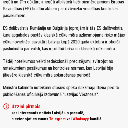
iegūti no šīm cūkām, ir iegūti atbilstoši tieši piemērojamiem Eiropas
Savienības (ES) tiesību aktiem par dzīvnieku veselības kontroles
pasākumiem.
ES dalībvalstis Rumānija un Bulgārija joprojām ir tās ES dalībvalstis,
kuru apgabalos pastāv klasiskā cūku mēra uzliesmojuma risks mājas
cūku novietnēs, savukārt Latvija kopš 2020.gada oktobra ir oficiāli
pasludināta par valsti, kas ir pilnībā brīva no klasiskā cūku mēra.
Tādēļ noteikumos veikti redakcionāli precizējumi, svītrojot no
noteikumiem pasākumus un kontroles normas, kas Latvijai bija
jāievēro klasiskā cūku mēra apkarošanas periodā.
Ministru kabineta noteikumi stāsies spēkā nākamajā dienā pēc to
publicēšanas oficiālajā izdevumā "Latvijas Vēstnesis".
info
Uzzini pirmais
kas interesants noticis Latvijā un pasaulē,
pievienojoties mums
Telegram
vai
Whatsapp
kanālā