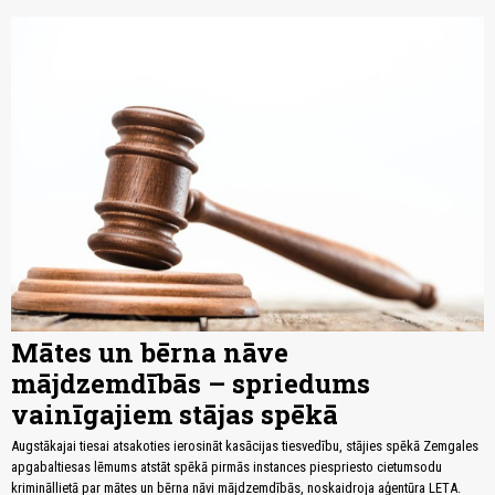
Mātes un bērna nāve
mājdzemdībās – spriedums
vainīgajiem stājas spēkā
Augstākajai tiesai atsakoties ierosināt kasācijas tiesvedību, stājies spēkā Zemgales
apgabaltiesas lēmums atstāt spēkā pirmās instances piespriesto cietumsodu
krimināllietā par mātes un bērna nāvi mājdzemdībās, noskaidroja aģentūra LETA.