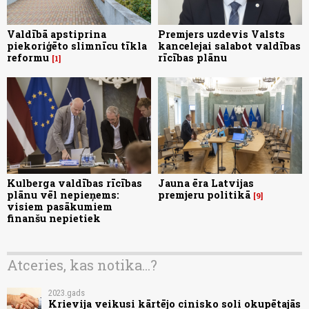
Valdībā apstiprina
Premjers uzdevis Valsts
piekoriģēto slimnīcu tīkla
kancelejai salabot valdības
reformu
rīcības plānu
1
Kulberga valdības rīcības
Jauna ēra Latvijas
plānu vēl nepieņems:
premjeru politikā
9
visiem pasākumiem
finanšu nepietiek
Atceries, kas notika...?
2023.gads
Krievija veikusi kārtējo cinisko soli okupētajās