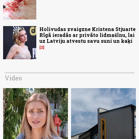
Holivudas zvaigzne Kristena Stjuarte
Rīgā ieradās ar privāto lidmašīnu, lai
uz Latviju atvestu savu suni un kaķi
2
Video