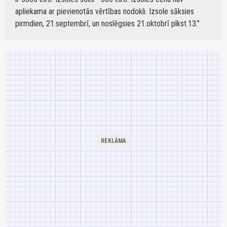
apliekama ar pievienotās vērtības nodokli. Izsole sāksies
pirmdien, 21.septembrī, un noslēgsies 21.oktobrī plkst.13.