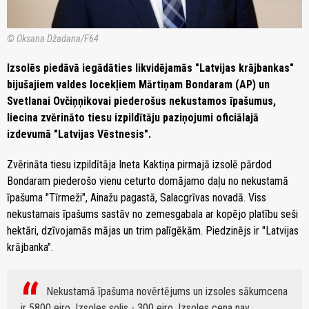
© Oksana Džadana/F64
Izsolēs piedāvā iegādāties likvidējamās "Latvijas krājbankas"
bijušajiem valdes locekļiem Mārtiņam Bondaram (AP) un
Svetlanai Ovčiņņikovai piederošus nekustamos īpašumus,
liecina zvērināto tiesu izpildītāju paziņojumi oficiālajā
izdevumā "Latvijas Vēstnesis".
Zvērināta tiesu izpildītāja Ineta Kaktiņa pirmajā izsolē pārdod
Bondaram piederošo vienu ceturto domājamo daļu no nekustamā
īpašuma "Tīrmeži", Ainažu pagastā, Salacgrīvas novadā. Viss
nekustamais īpašums sastāv no zemesgabala ar kopējo platību seši
hektāri, dzīvojamās mājas un trim palīgēkām. Piedzinējs ir "Latvijas
krājbanka".
Nekustamā īpašuma novērtējums un izsoles sākumcena
ir 5800 eiro. Izsoles solis - 300 eiro. Izsoles cena nav