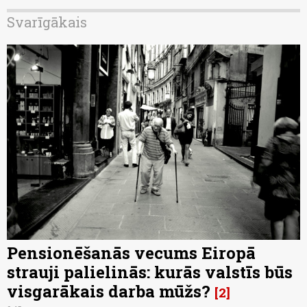
Svarīgākais
Pensionēšanās vecums Eiropā
strauji palielinās: kurās valstīs būs
visgarākais darba mūžs?
2