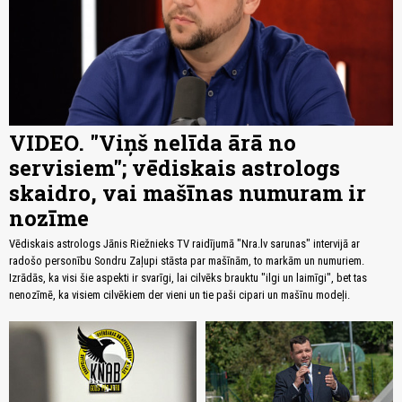
VIDEO. "Viņš nelīda ārā no
servisiem"; vēdiskais astrologs
skaidro, vai mašīnas numuram ir
nozīme
Vēdiskais astrologs Jānis Riežnieks TV raidījumā "Nra.lv sarunas" intervijā ar
radošo personību Sondru Zaļupi stāsta par mašīnām, to markām un numuriem.
Izrādās, ka visi šie aspekti ir svarīgi, lai cilvēks brauktu "ilgi un laimīgi", bet tas
nenozīmē, ka visiem cilvēkiem der vieni un tie paši cipari un mašīnu modeļi.