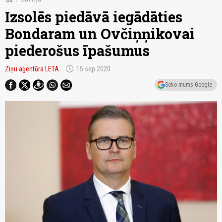
Izsolēs piedāvā iegādāties
Bondaram un Ovčiņņikovai
piederošus īpašumus
schedule
Ziņu aģentūra LETA
15.sep 2020
Seko mums Google