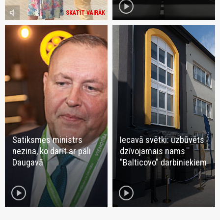
play_circle
volume_mute
SKATĪT VAIRĀK
Satiksmes ministrs
Iecavā svētki: uzbūvēts
nezina, ko darīt ar pāli
dzīvojamais nams
Daugavā
"Balticovo" darbiniekiem
play_circle
play_circle