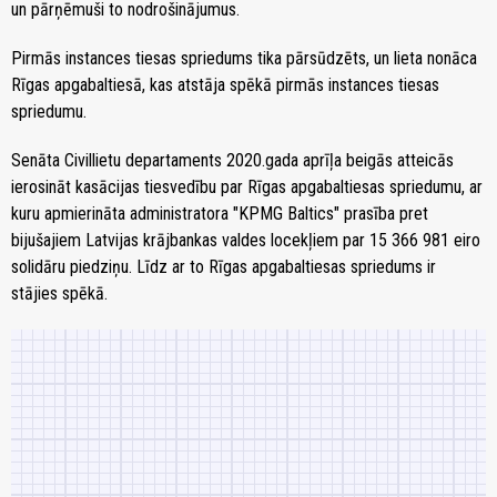
un pārņēmuši to nodrošinājumus.
Pirmās instances tiesas spriedums tika pārsūdzēts, un lieta nonāca
Rīgas apgabaltiesā, kas atstāja spēkā pirmās instances tiesas
spriedumu.
Senāta Civillietu departaments 2020.gada aprīļa beigās atteicās
ierosināt kasācijas tiesvedību par Rīgas apgabaltiesas spriedumu, ar
kuru apmierināta administratora "KPMG Baltics" prasība pret
bijušajiem Latvijas krājbankas valdes locekļiem par 15 366 981 eiro
solidāru piedziņu. Līdz ar to Rīgas apgabaltiesas spriedums ir
stājies spēkā.