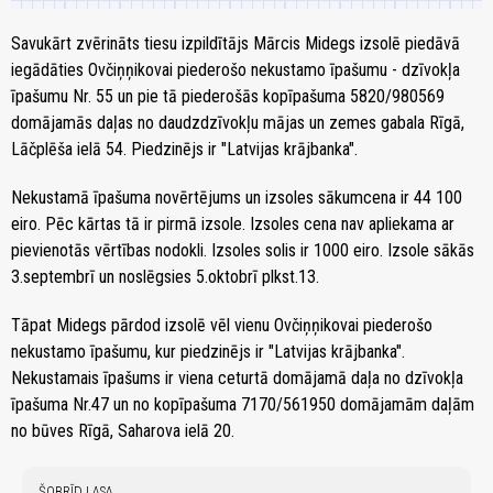
Savukārt zvērināts tiesu izpildītājs Mārcis Midegs izsolē piedāvā
iegādāties Ovčiņņikovai piederošo nekustamo īpašumu - dzīvokļa
īpašumu Nr. 55 un pie tā piederošās kopīpašuma 5820/980569
domājamās daļas no daudzdzīvokļu mājas un zemes gabala Rīgā,
Lāčplēša ielā 54. Piedzinējs ir "Latvijas krājbanka".
Nekustamā īpašuma novērtējums un izsoles sākumcena ir 44 100
eiro. Pēc kārtas tā ir pirmā izsole. Izsoles cena nav apliekama ar
pievienotās vērtības nodokli. Izsoles solis ir 1000 eiro. Izsole sākās
3.septembrī un noslēgsies 5.oktobrī plkst.13.
Tāpat Midegs pārdod izsolē vēl vienu Ovčiņņikovai piederošo
nekustamo īpašumu, kur piedzinējs ir "Latvijas krājbanka".
Nekustamais īpašums ir viena ceturtā domājamā daļa no dzīvokļa
īpašuma Nr.47 un no kopīpašuma 7170/561950 domājamām daļām
no būves Rīgā, Saharova ielā 20.
ŠOBRĪD LASA