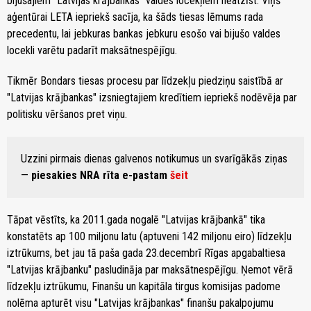
bijušajiem "Latvijas krājbankas" valdes locekļiem neatzīst. Viņš
aģentūrai LETA iepriekš sacīja, ka šāds tiesas lēmums rada
precedentu, lai jebkuras bankas jebkuru esošo vai bijušo valdes
locekli varētu padarīt maksātnespējīgu.
Tikmēr Bondars tiesas procesu par līdzekļu piedziņu saistībā ar
"Latvijas krājbankas" izsniegtajiem kredītiem iepriekš nodēvēja par
politisku vēršanos pret viņu.
Uzzini pirmais dienas galvenos notikumus un svarīgākās ziņas
—
piesakies NRA rīta e-pastam
šeit
Tāpat vēstīts, ka 2011.gada nogalē "Latvijas krājbankā" tika
konstatēts ap 100 miljonu latu (aptuveni 142 miljonu eiro) līdzekļu
iztrūkums, bet jau tā paša gada 23.decembrī Rīgas apgabaltiesa
"Latvijas krājbanku" pasludināja par maksātnespējīgu. Ņemot vērā
līdzekļu iztrūkumu, Finanšu un kapitāla tirgus komisijas padome
nolēma apturēt visu "Latvijas krājbankas" finanšu pakalpojumu