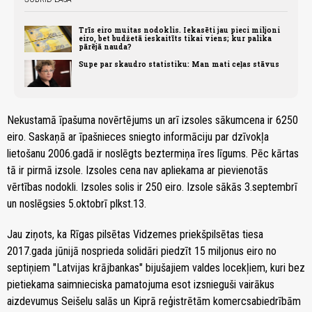
Trīs eiro muitas nodoklis. Iekasēti jau pieci miljoni
eiro, bet budžetā ieskaitīts tikai viens; kur palika
pārējā nauda?
Supe par skaudro statistiku: Man mati ceļas stāvus
Nekustamā īpašuma novērtējums un arī izsoles sākumcena ir 6250
eiro. Saskaņā ar īpašnieces sniegto informāciju par dzīvokļa
lietošanu 2006.gadā ir noslēgts beztermiņa īres līgums. Pēc kārtas
tā ir pirmā izsole. Izsoles cena nav apliekama ar pievienotās
vērtības nodokli. Izsoles solis ir 250 eiro. Izsole sākās 3.septembrī
un noslēgsies 5.oktobrī plkst.13.
Jau ziņots, ka Rīgas pilsētas Vidzemes priekšpilsētas tiesa
2017.gada jūnijā nosprieda solidāri piedzīt 15 miljonus eiro no
septiņiem "Latvijas krājbankas" bijušajiem valdes locekļiem, kuri bez
pietiekama saimnieciska pamatojuma esot izsnieguši vairākus
aizdevumus Seišelu salās un Kiprā reģistrētām komercsabiedrībām