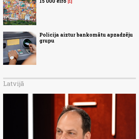
15 000 eiro
1
Policija aiztur bankomātu apzadzēju
grupu
Latvijā