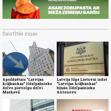
Saistītās ziņas
Apsūdzētais "Latvijas
Latvija lūgs Lietuvai izdot
krājbankas" līdzīpašnieks
"Latvijas krājbankas"
dzīvo pieticīgu dzīvi
bijušo līdzīpašnieku
Maskavā
Antonovu