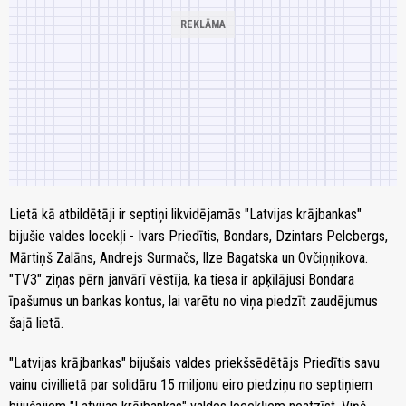
Lietā kā atbildētāji ir septiņi likvidējamās "Latvijas krājbankas"
bijušie valdes locekļi - Ivars Priedītis, Bondars, Dzintars Pelcbergs,
Mārtiņš Zalāns, Andrejs Surmačs, Ilze Bagatska un Ovčiņņikova.
"TV3" ziņas pērn janvārī vēstīja, ka tiesa ir apķīlājusi Bondara
īpašumus un bankas kontus, lai varētu no viņa piedzīt zaudējumus
šajā lietā.
"Latvijas krājbankas" bijušais valdes priekšsēdētājs Priedītis savu
vainu civillietā par solidāru 15 miljonu eiro piedziņu no septiņiem