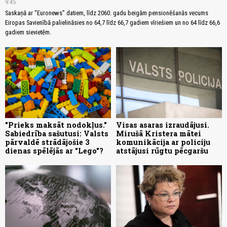
9:45
Saskaņā ar “Euronews” datiem, līdz 2060. gadu beigām pensionēšanās vecums
Eiropas Savienībā palielināsies no 64,7 līdz 66,7 gadiem vīriešiem un no 64 līdz 66,6
gadiem sievietēm.
"Prieks maksāt nodokļus."
Visas asaras izraudājusi.
Sabiedrība sašutusi: Valsts
Mirušā Kristera mātei
pārvaldē strādājošie 3
komunikācija ar policiju
dienas spēlējās ar "Lego"?
atstājusi rūgtu pēcgaršu