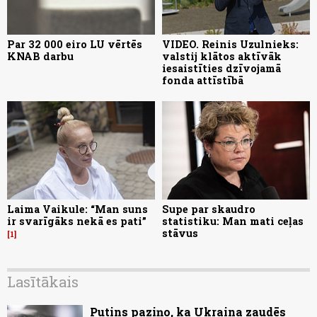
Par 32 000 eiro LU vērtēs
VIDEO. Reinis Uzulnieks:
KNAB darbu
valstij klātos aktīvāk
iesaistīties dzīvojamā
fonda attīstībā
Laima Vaikule: “Man suns
Supe par skaudro
ir svarīgāks nekā es pati”
statistiku: Man mati ceļas
stāvus
1
Lasītākais
Putins paziņo, ka Ukraina zaudēs