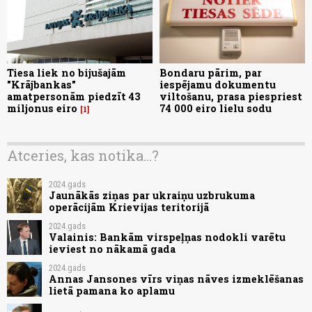
Tiesa liek no bijušajām
Bondaru pārim, par
"Krājbankas"
iespējamu dokumentu
amatpersonām piedzīt 43
viltošanu, prasa piespriest
miljonus eiro
74 000 eiro lielu sodu
1
Atceries, kas notika...?
2024.gads
Jaunākās ziņas par ukraiņu uzbrukuma
operācijām Krievijas teritorijā
2024.gads
Valainis: Bankām virspeļņas nodokli varētu
ieviest no nākamā gada
2024.gads
Annas Jansones vīrs viņas nāves izmeklēšanas
lietā pamana ko aplamu