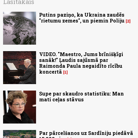
Lasītākais
Putins paziņo, ka Ukraina zaudēs
"rietumu zemes", un piemin Poliju
2
VIDEO. "Maestro, Jums brīnišķīgi
sanāk!" Ļaudis sajūsmā par
Raimonda Paula negaidīto rīcību
koncertā
1
Supe par skaudro statistiku: Man
mati ceļas stāvus
Par pārcelšanos uz Sardīniju piedāvā