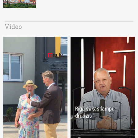
Video
Rīgā sākas lampu
drudzis