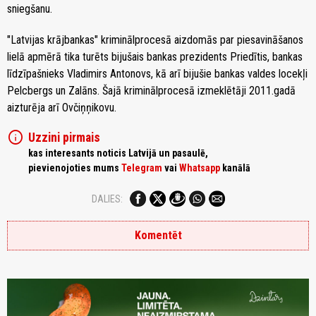
sniegšanu.
"Latvijas krājbankas" kriminālprocesā aizdomās par piesavināšanos
lielā apmērā tika turēts bijušais bankas prezidents Priedītis, bankas
līdzīpašnieks Vladimirs Antonovs, kā arī bijušie bankas valdes locekļi
Pelcbergs un Zalāns. Šajā kriminālprocesā izmeklētāji 2011.gadā
aizturēja arī Ovčiņņikovu.
info
Uzzini pirmais
kas interesants noticis Latvijā un pasaulē,
pievienojoties mums
Telegram
vai
Whatsapp
kanālā
DALIES:
Komentēt