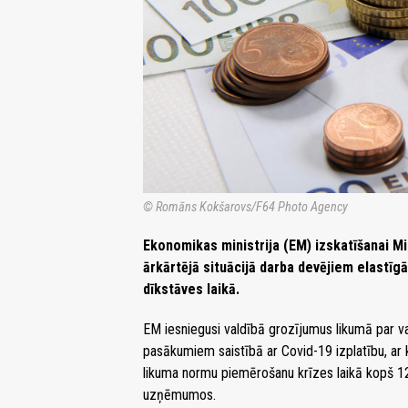
© Romāns Kokšarovs/F64 Photo Agency
Ekonomikas ministrija (EM) izskatīšanai Mi
ārkārtējā situācijā darba devējiem elastīg
dīkstāves laikā.
EM iesniegusi valdībā grozījumus likumā par 
pasākumiem saistībā ar Covid-19 izplatību, ar
likuma normu piemērošanu krīzes laikā kopš 12
uzņēmumos.