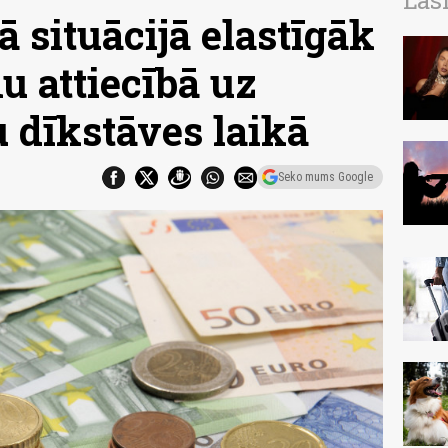
Las
ā situācijā elastīgāk
u attiecībā uz
 dīkstāves laikā
Seko mums Google