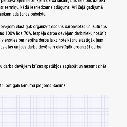
s piedāvātajam nepilnajam darba laikam, būs tiesības uzteikt
par termiņu, kādā iesniedzams atlūgums. Arī šajā gadījumā
ekam atlaišanas pabalstu.
devējiem elastīgāk organizēt esošās darbavietas un ļautu tās
o 100% līdz 70%, iespēja darba devējam darbinieku nosūtīt
 vienoties par nepilna darba laika noteikšanu elastīgāk ļaus
bavietas un ļaus darba devējiem elastīgāk organizēt darbu
ju darba devējiem krīzes apstākļos saglabāt un nesamazināt
netā, bet gala lēmumu pieņems Saeima.