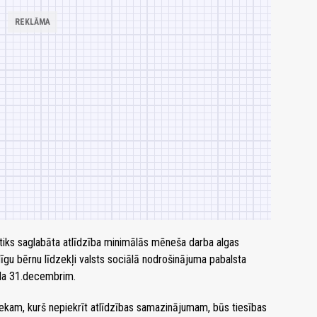
tiks saglabāta atlīdzība minimālās mēneša darba algas
gu bērnu līdzekļi valsts sociālā nodrošinājuma pabalsta
ada 31.decembrim.
ekam, kurš nepiekrīt atlīdzības samazinājumam, būs tiesības