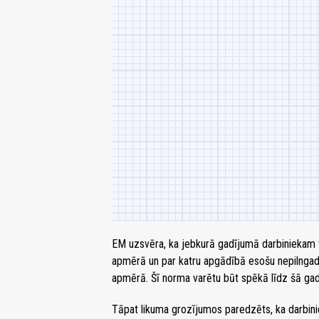
EM uzsvēra, ka jebkurā gadījumā darbiniekam 
apmērā un par katru apgādībā esošu nepilngadī
apmērā. Šī norma varētu būt spēkā līdz šā g
Tāpat likuma grozījumos paredzēts, ka darbini