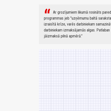
Ar grozījumiem likumā rosināts paredz
programmas jeb "uzņēmumu baltā saraksta" d
izraisītā krīze, varēs darbiniekam samazinā
darbiniekam izmaksājamās algas. Patlaban 
jāizmaksā pilnā apmērā.