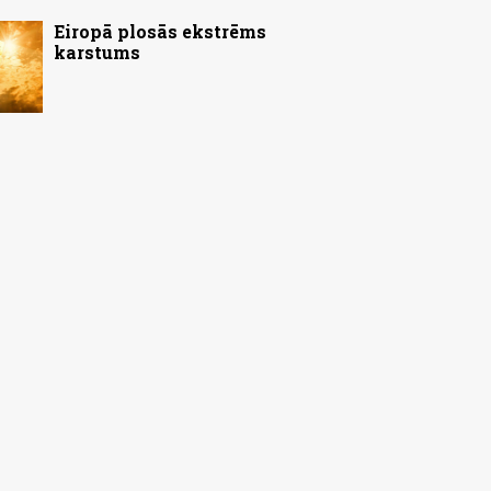
Eiropā plosās ekstrēms
karstums