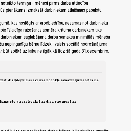
 noteikto termiņu - mēnesi pirms darba attiecību
ūs pienākums izmaksāt darbiniekam atlaišanas pabalstu.
gumā, kas noslēgts ar arodbiedrību, nesamazinot darbinieku
a pie īslaicīga ražošanas apmēra krituma darbiniekam tiks
umā darbiniekam saglabājama darba samaksa minimālās mēneša
u nepilngadīgu bērnu līdzekļi valsts sociālā nodrošinājuma
 būt spēkā uz laiku ne ilgāk kā līdz šā gada 31.decembrim.
īst: dīzeļdegvielas akcīzes nodokļa samazinājuma ietekme
sījums pēc vienas konkrētas divu eiro monētas