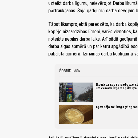
uzteikt darba līgumu, neievērojot Darba likumā
pārtraukšanas. Šajā gadījumā darba devējam b
Tāpat likumprojektā paredzēts, ka darba koplī
kopējo aizsardzības līmeni, varēs vienoties, k
noteikts nepilns darba laiks. Arī šādā gadīj
darba algas apmērā un par katru apgādībā esoš
pabalsta apmērā. Izmaiņas darba koplīgumā var
ŠOBRĪD LASA
Konkurences padome atz
uz cenām bija nepilnīga
Igaunijā milzīgs piepra