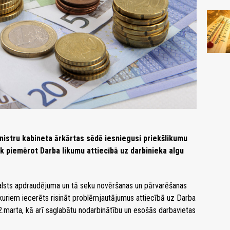
nistru kabineta ārkārtas sēdē iesniegusi priekšlikumu
āk piemērot Darba likumu attiecībā uz darbinieka algu
valsts apdraudējuma un tā seku novēršanas un pārvarēšanas
 kuriem iecerēts risināt problēmjautājumus attiecībā uz Darba
.marta, kā arī saglabātu nodarbinātību un esošās darbavietas