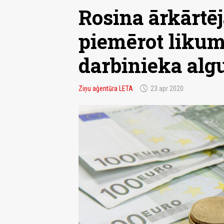
Rosina ārkārtēj
piemērot likum
darbinieka algu
schedule
Ziņu aģentūra LETA
23.apr 2020