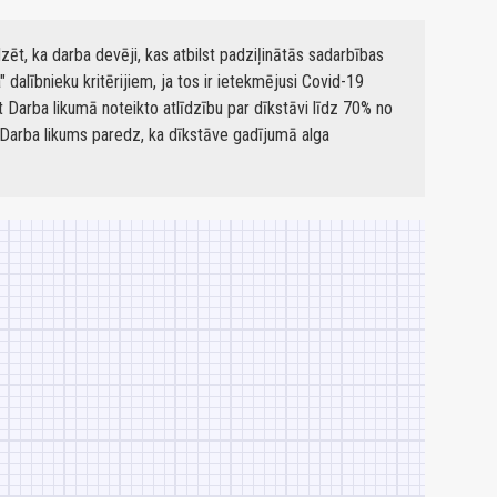
ēt, ka darba devēji, kas atbilst padziļinātās sadarbības
alībnieku kritērijiem, ja tos ir ietekmējusi Covid-19
t Darba likumā noteikto atlīdzību par dīkstāvi līdz 70% no
Darba likums paredz, ka dīkstāve gadījumā alga