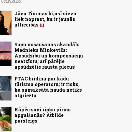
ītākais
Jāņa Timmas bijusī sieva
liek noprast, ka ir jaunās
attiecībās
1
Suņu nošaušanas skandāls.
Mednieks Minkevičs:
Apsūdzību un kompensāciju
neatzīstu; arī pārējie
apsūdzētie rausta plecus
PTAC brīdina par kādu
tūrisma operatoru; ir risks,
ka samaksātā nauda netiks
atgriezta
Kāpēc suņi riņķo pirms
apgulšanās? Atbilde
pārsteigs