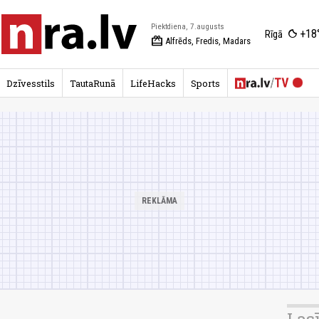
Piektdiena, 7.augusts
+18
Rīgā
redeem
Alfrēds, Fredis, Madars
Dzīvesstils
TautaRunā
LifeHacks
Sports