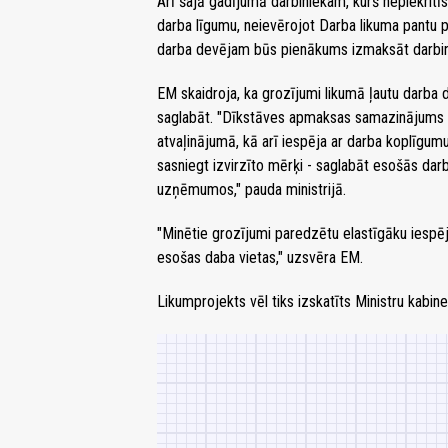
Arī šajā gadījumā darbiniekam, kurš nepiekritī
darba līgumu, neievērojot Darba likuma pantu 
darba devējam būs pienākums izmaksāt darbini
EM skaidroja, ka grozījumi likumā ļautu darba 
saglabāt. "Dīkstāves apmaksas samazinājums n
atvaļinājumā, kā arī iespēja ar darba koplīgumu
sasniegt izvirzīto mērķi - saglabāt esošās dar
uzņēmumos," pauda ministrijā.
"Minētie grozījumi paredzētu elastīgāku iespē
esošas daba vietas," uzsvēra EM.
Likumprojekts vēl tiks izskatīts Ministru kabi