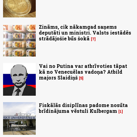
Zināms, cik nākamgad saņems
deputāti un ministri. Valsts iestādēs
strādājošie būs šokā
7
Vai no Putina var atbrīvoties tāpat
kā no Venecuēlas vadoņa? Atbild
majors Slaidiņš
5
Fiskālās disiplīnas padome nosūta
brīdinājuma vēstuli Kulbergam
1