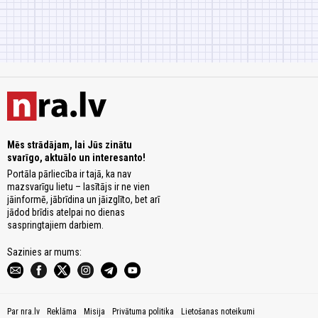
Mēs strādājam, lai Jūs zinātu
svarīgo, aktuālo un interesanto!
Portāla pārliecība ir tajā, ka nav
mazsvarīgu lietu – lasītājs ir ne vien
jāinformē, jābrīdina un jāizglīto, bet arī
jādod brīdis atelpai no dienas
saspringtajiem darbiem.
Sazinies ar mums:
Par nra.lv
Reklāma
Misija
Privātuma politika
Lietošanas noteikumi