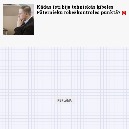
Kādas īsti bija tehniskās ķibeles
Pāternieku robežkontroles punktā?
5