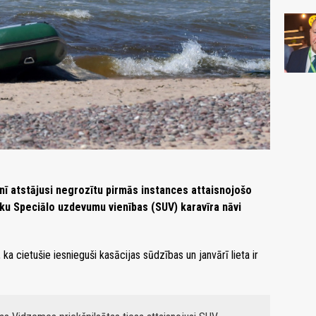
nī atstājusi negrozītu pirmās instances attaisnojošo
ku Speciālo uzdevumu vienības (SUV) karavīra nāvi
a cietušie iesnieguši kasācijas sūdzības un janvārī lieta ir