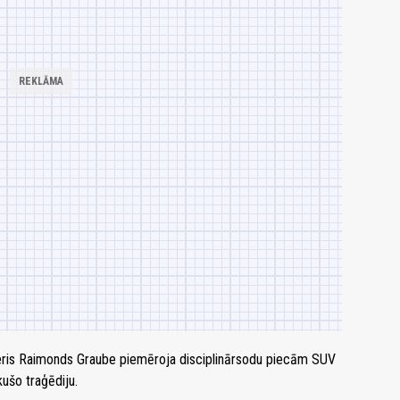
eris Raimonds Graube piemēroja disciplinārsodu piecām SUV
kušo traģēdiju.