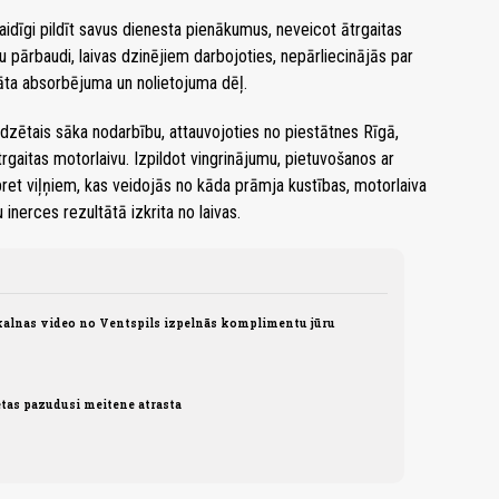
aidīgi pildīt savus dienesta pienākumus, neveicot ātrgaitas
 pārbaudi, laivas dzinējiem darbojoties, nepārliecinājās par
ojāta absorbējuma un nolietojuma dēļ.
zētais sāka nodarbību, attauvojoties no piestātnes Rīgā,
ātrgaitas motorlaivu. Izpildot vingrinājumu, pietuvošanos ar
pret viļņiem, kas veidojās no kāda prāmja kustības, motorlaiva
nerces rezultātā izkrita no laivas.
alnas video no Ventspils izpelnās komplimentu jūru
etas pazudusi meitene atrasta