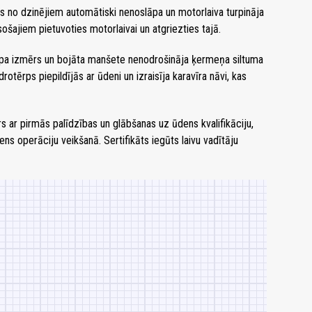
s no dzinējiem automātiski nenoslāpa un motorlaiva turpināja
sošajiem pietuvoties motorlaivai un atgriezties tajā.
pa izmērs un bojāta manšete nenodrošināja ķermeņa siltuma
rotērps piepildījās ar ūdeni un izraisīja karavīra nāvi, kas
tors ar pirmās palīdzības un glābšanas uz ūdens kvalifikāciju,
ens operāciju veikšanā. Sertifikāts iegūts laivu vadītāju