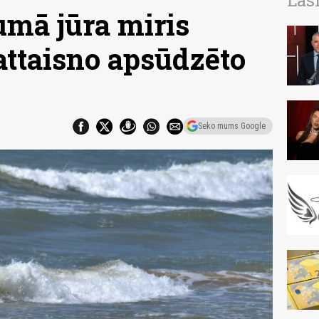
Las
umā jūra miris
 attaisno apsūdzēto
Seko mums Google