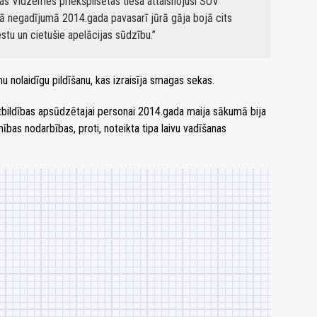
as Vidzemes priekšpilsētas tiesa attaisnojusi SUV
ajā negadījumā 2014.gada pavasarī jūrā gāja bojā cits
stu un cietušie apelācijas sūdzību.
nolaidīgu pildīšanu, kas izraisīja smagas sekas.
tbildības apsūdzētajai personai 2014.gada maija sākumā bija
bas nodarbības, proti, noteikta tipa laivu vadīšanas