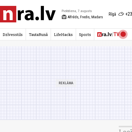
Piektdiena, 7.augusts
+23
Rīgā
redeem
Alfrēds, Fredis, Madars
Dzīvesstils
TautaRunā
LifeHacks
Sports