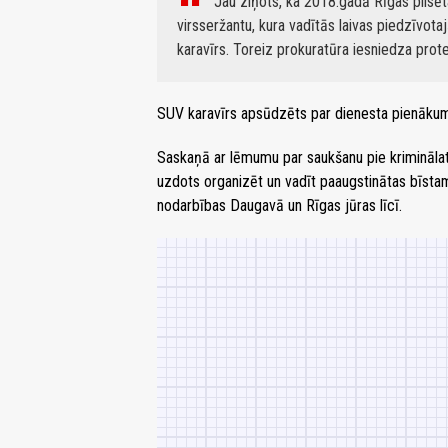
Jau ziņots, ka 2018.gadā Rīgas pilsēt
virsseržantu, kura vadītās laivas piedzīvot
karavīrs. Toreiz prokuratūra iesniedza prote
SUV karavīrs apsūdzēts par dienesta pienākumu 
Saskaņā ar lēmumu par saukšanu pie krimināla
uzdots organizēt un vadīt paaugstinātas bīstamī
nodarbības Daugavā un Rīgas jūras līcī.