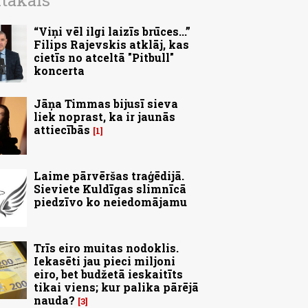
ītākais
“Viņi vēl ilgi laizīs brūces...”
Filips Rajevskis atklāj, kas
cietīs no atceltā "Pitbull"
koncerta
Jāņa Timmas bijusī sieva
liek noprast, ka ir jaunās
attiecībās
1
Laime pārvēršas traģēdijā.
Sieviete Kuldīgas slimnīcā
piedzīvo ko neiedomājamu
Trīs eiro muitas nodoklis.
Iekasēti jau pieci miljoni
eiro, bet budžetā ieskaitīts
tikai viens; kur palika pārējā
nauda?
3