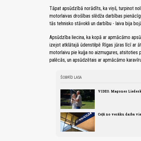
Tāpat apsūdzībā norādīts, ka viņš, turpinot nol
motorlaivas drošības slēdža darbības pienācīgu
tās tehnisko stāvokli un darbību - laiva bija b
Apsūdzība liecina, ka kopā ar apmācāmo apsūd
izejot atklātajā ūdenstilpē Rīgas jūras līcī ar 
motorlaivu pie kuģa no aizmugures, atsitoties 
palēcās, un apsūdzētais ar apmācāmo karavīru i
ŠOBRĪD LASA
VIDEO. Magones Liedesk
Ceļā no vecāku darba vi