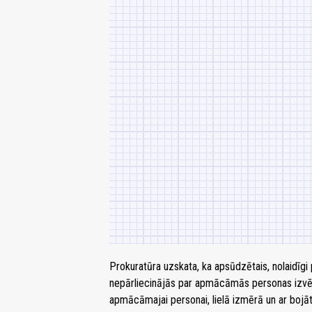
Prokuratūra uzskata, ka apsūdzētais, nolaidīgi
nepārliecinājās par apmācāmās personas izvēlēt
apmācāmajai personai, lielā izmērā un ar bojā