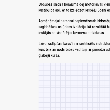
Drošības slēdža bojājuma dēļ motorlaivas vien
kustību pa apli, ar to izslēdzot iespēju ūdenī e
Apmācāmajai personai nepiemērotais hidrotēr
saglabāšanu un ūdens izolāciju, kā rezultātā hid
iestājās no vispārējas ķermeņa atdzišanas.
Laivu vadījušais karavīrs ir sertificēts instruk
kurš bija arī nodarbības vadītājs ar pieredzi ūd
glābēju kursā.