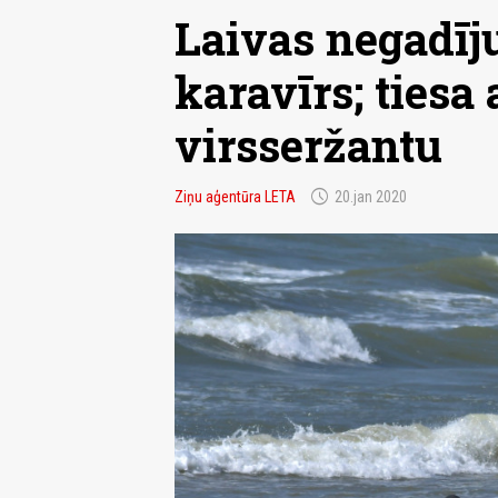
Laivas negadīj
karavīrs; tiesa
virsseržantu
schedule
Ziņu aģentūra LETA
20.jan 2020