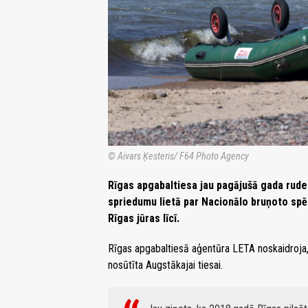
© Aivars Ķesteris/ F64 Photo Agency
Rīgas apgabaltiesa jau pagājušā gada rude
spriedumu lietā par Nacionālo bruņoto spē
Rīgas jūras līcī.
Rīgas apgabaltiesā aģentūra LETA noskaidroja, k
nosūtīta Augstākajai tiesai.