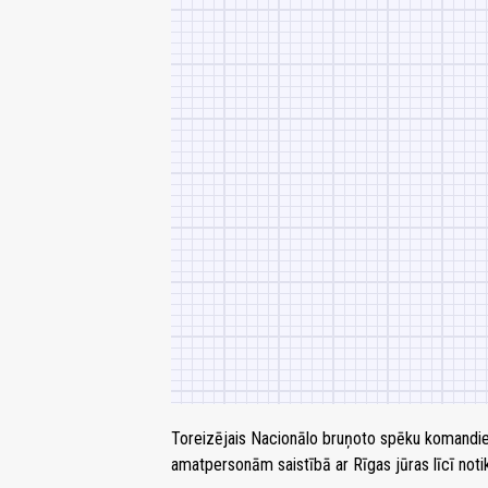
Toreizējais Nacionālo bruņoto spēku komandi
amatpersonām saistībā ar Rīgas jūras līcī noti