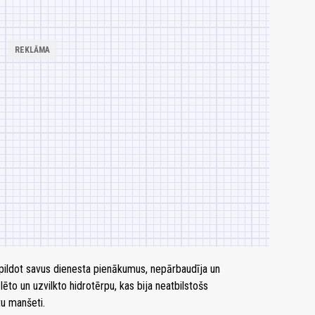
 pildot savus dienesta pienākumus, nepārbaudīja un
o un uzvilkto hidrotērpu, kas bija neatbilstošs
tu manšeti.