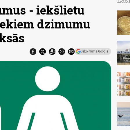
Las
mus - iekšlietu
niekiem dzimumu
ksās
Seko mums Google