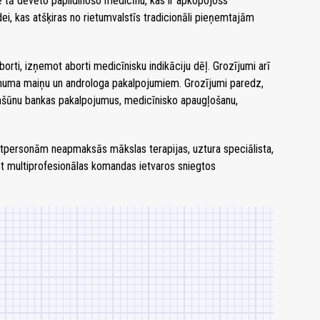
tā dēvēto papildinošo medicīnu, kas ir apkopojošs
i, kas atšķiras no rietumvalstīs tradicionāli pieņemtajām
orti, izņemot aborti medicīnisku indikāciju dēļ. Grozījumi arī
muma maiņu un androloga pakalpojumiem. Grozījumi paredz,
šūnu bankas pakalpojumus, medicīnisko apaugļošanu,
matpersonām neapmaksās mākslas terapijas, uztura speciālista,
t multiprofesionālas komandas ietvaros sniegtos