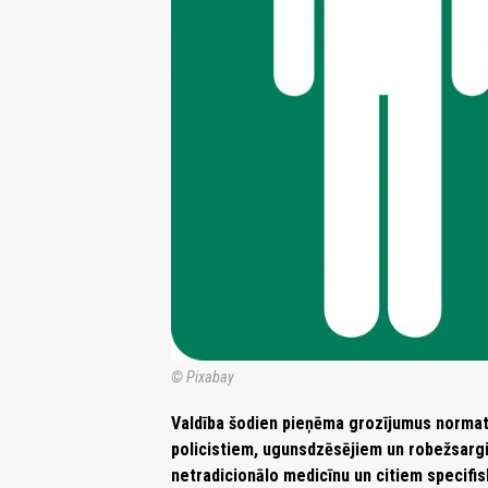
© Pixabay
Valdība šodien pieņēma grozījumus normatī
policistiem, ugunsdzēsējiem un robežsar
netradicionālo medicīnu un citiem specifi