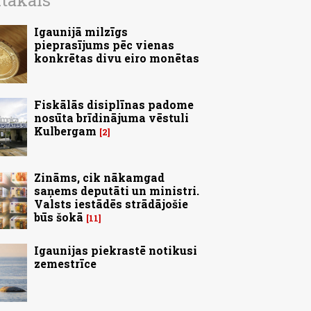
ītākais
Igaunijā milzīgs
pieprasījums pēc vienas
konkrētas divu eiro monētas
Fiskālās disiplīnas padome
nosūta brīdinājuma vēstuli
Kulbergam
2
Zināms, cik nākamgad
saņems deputāti un ministri.
Valsts iestādēs strādājošie
būs šokā
11
Igaunijas piekrastē notikusi
zemestrīce