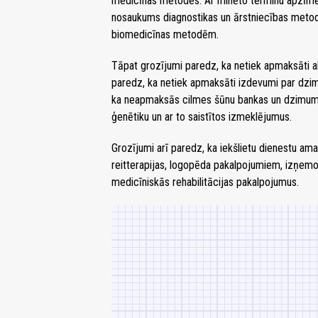
medicīnas metodes. Ar minēto terminu apzīmē 
nosaukums diagnostikas un ārstniecības metode
biomedicīnas metodēm.
Tāpat grozījumi paredz, ka netiek apmaksāti ab
paredz, ka netiek apmaksāti izdevumi par dzi
ka neapmaksās cilmes šūnu bankas un dzimum
ģenētiku un ar to saistītos izmeklējumus.
Grozījumi arī paredz, ka iekšlietu dienestu a
reitterapijas, logopēda pakalpojumiem, izņemo
medicīniskās rehabilitācijas pakalpojumus.