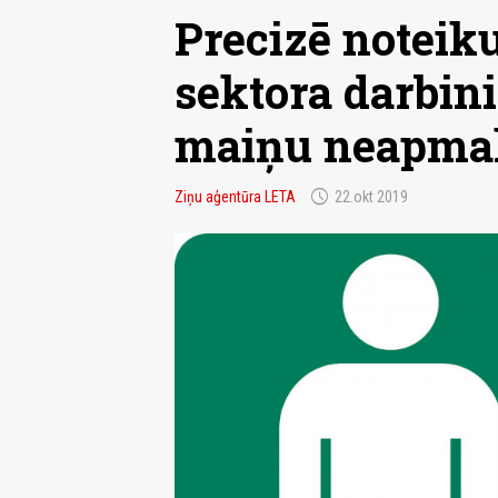
Precizē noteiku
sektora darbi
maiņu neapma
schedule
Ziņu aģentūra LETA
22.okt 2019