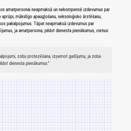
nestos amatpersonai neapmaksā un nekompensē izdevumus par
o aprūpi, mākslīgo apaugļošanu, seksoloģisko ārstēšanu,
skos pakalpojumus. Tāpat neapmaksā izdevumus par
ījumus, ja amatpersona, pildot dienesta pienākumus, cietusi
kalpojumi, zobu protezēšana, izņemot gadījumu, ja zoba
pildot dienesta pienākumus.