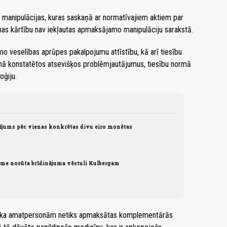
manipulācijas, kuras saskaņā ar normatīvajiem aktiem par
as kārtību nav iekļautas apmaksājamo manipulāciju sarakstā.
o veselības aprūpes pakalpojumu attīstību, kā arī tiesību
anā konstatētos atsevišķos problēmjautājumus, tiesību normā
oģiju.
sījums pēc vienas konkrētas divu eiro monētas
ome nosūta brīdinājuma vēstuli Kulbergam
dz, ka amatpersonām netiks apmaksātas komplementārās