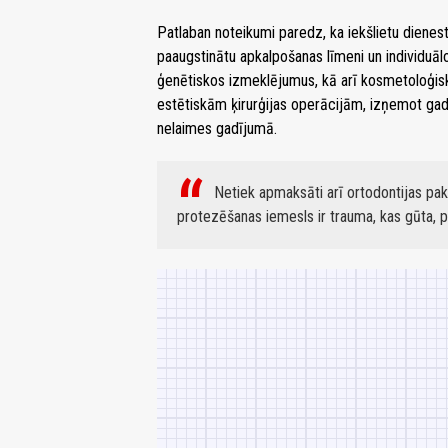
Patlaban noteikumi paredz, ka iekšlietu die
paaugstinātu apkalpošanas līmeni un individuāl
ģenētiskos izmeklējumus, kā arī kosmetoloģi
estētiskām ķirurģijas operācijām, izņemot gad
nelaimes gadījumā.
Netiek apmaksāti arī ortodontijas pa
protezēšanas iemesls ir trauma, kas gūta, 