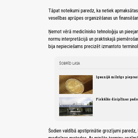
Tāpat noteikumi paredz, ka netiek apmaksātas 
veselības aprūpes organizēšanas un finansēšan
Ņemot vērā medicīnisko tehnoloģiju un pieejam
normu interpretācijā un praktiskajā piemēroš
bija nepieciešams precizēt izmantoto terminol
ŠOBRĪD LASA
Igaunijā milzīgs piepra
Fiskālās disiplīnas pad
Šodien valdībā apstiprinātie grozījumi pare