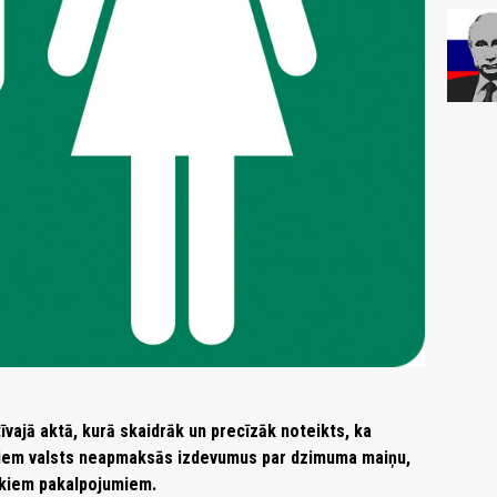
vajā aktā, kurā skaidrāk un precīzāk noteikts, ka
giem valsts neapmaksās izdevumus par dzimuma maiņu,
skiem pakalpojumiem.