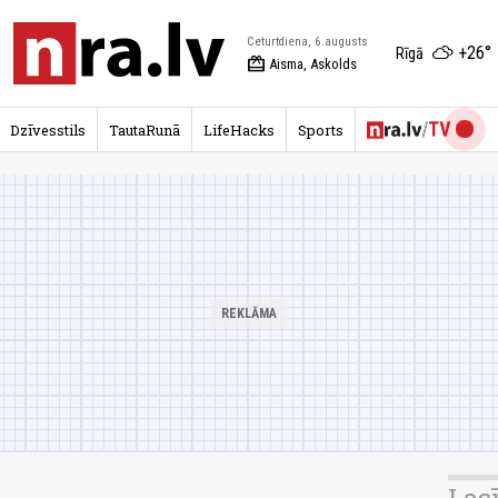
Ceturtdiena, 6.augusts
+26°
Rīgā
redeem
Aisma, Askolds
Dzīvesstils
TautaRunā
LifeHacks
Sports