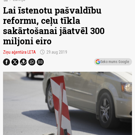
Lai īstenotu pašvaldību
reformu, ceļu tīkla
sakārtošanai jāatvēl 300
miljoni eiro
schedule
Ziņu aģentūra LETA
29.aug 2019
Seko mums Google