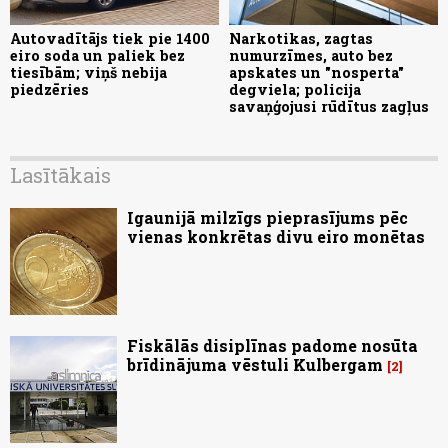
Autovadītājs tiek pie 1400
Narkotikas, zagtas
eiro soda un paliek bez
numurzīmes, auto bez
tiesībām; viņš nebija
apskates un "nosperta"
piedzēries
degviela; policija
savaņģojusi rūdītus zagļus
Lasītākais
Igaunijā milzīgs pieprasījums pēc
vienas konkrētas divu eiro monētas
Fiskālās disiplīnas padome nosūta
brīdinājuma vēstuli Kulbergam
2