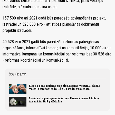
izdevumos ietilpst, piemēram, pabalstu izmaksa, jaunu veidlapu
izstrāde, plāksnīšu nomaiņa un citi.
157 500 eiro arī 2021.gadā būs paredzēti apvienošanās projektu
izstrādei un 525 000 eiro - attīstības plānošanas dokumentu
projektu izstrādei.
40 528 eiro 2021.gadā būs paredzēti reformas pabeigšanas
organizēšanai, informatīvai kampaņai un komunikācijai, 10 000 eiro -
informatīvai kampaņai un komunikācijai par reformu, bet 30 528 eiro
- reformas koordinācijai un komunikācijai.
ŠOBRĪD LASA
Eiropa paaugstinās pensionēšanās vecumu: dažās
valstīs būs jāstrādā līdz 74 gadu vecumam
Incidents premjerministres Prunskienes bērēs –
izsaukta ātrā palīdzība