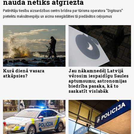
nauda netiks atgriezta
Patērētāju tiesību aizsardzības centrs brīdina par tūrisma operatora "Digitours"
pieteiktu maksātnespēju un aicina neiegādāties tā piedāvātos ceļojumus
Kurā dienā vasara
Jau nākamnedēļ Latvijā
atkāpsies?
vērosim iespaidīgu Saules
aptumsumu; astronomijas
biedrība pasaka, kā to
saskatīt vislabāk