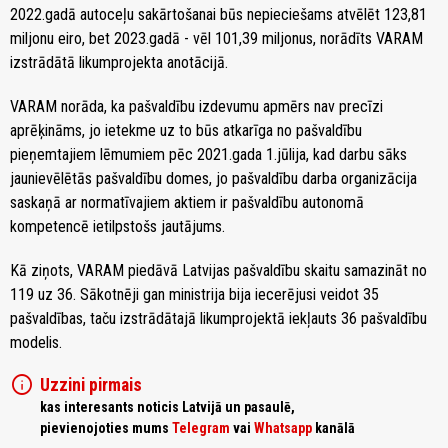
2022.gadā autoceļu sakārtošanai būs nepieciešams atvēlēt 123,81
miljonu eiro, bet 2023.gadā - vēl 101,39 miljonus, norādīts VARAM
izstrādātā likumprojekta anotācijā.
VARAM norāda, ka pašvaldību izdevumu apmērs nav precīzi
aprēķināms, jo ietekme uz to būs atkarīga no pašvaldību
pieņemtajiem lēmumiem pēc 2021.gada 1.jūlija, kad darbu sāks
jaunievēlētās pašvaldību domes, jo pašvaldību darba organizācija
saskaņā ar normatīvajiem aktiem ir pašvaldību autonomā
kompetencē ietilpstošs jautājums.
Kā ziņots, VARAM piedāvā Latvijas pašvaldību skaitu samazināt no
119 uz 36. Sākotnēji gan ministrija bija iecerējusi veidot 35
pašvaldības, taču izstrādātajā likumprojektā iekļauts 36 pašvaldību
modelis.
info
Uzzini pirmais
kas interesants noticis Latvijā un pasaulē,
pievienojoties mums
Telegram
vai
Whatsapp
kanālā