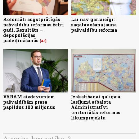
Koloniāli augstprātīgās
Lai nav garlaicīgi:
pašvaldību reformas četri
sagatavošanā jauna
gadi. Rezultāts –
pašvaldību reforma
depopulācijas
padziļināšanās
43
VARAM aizdevumiem
Izskatīšanai galīgajā
pašvaldībām prasa
lasījumā atbalsta
papildus 100 miljonus
Administratīvi
teritoriālās reformas
likumprojektu
Atceries, kas notika...?