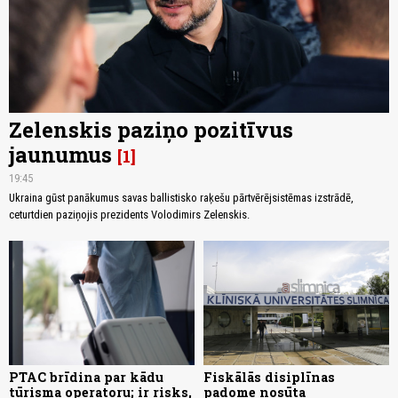
Zelenskis paziņo pozitīvus
jaunumus
1
19:45
Ukraina gūst panākumus savas ballistisko raķešu pārtvērējsistēmas izstrādē,
ceturtdien paziņojis prezidents Volodimirs Zelenskis.
PTAC brīdina par kādu
Fiskālās disiplīnas
tūrisma operatoru; ir risks,
padome nosūta