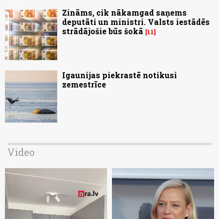
Zināms, cik nākamgad saņems
deputāti un ministri. Valsts iestādēs
strādājošie būs šokā
11
Igaunijas piekrastē notikusi
zemestrīce
Video