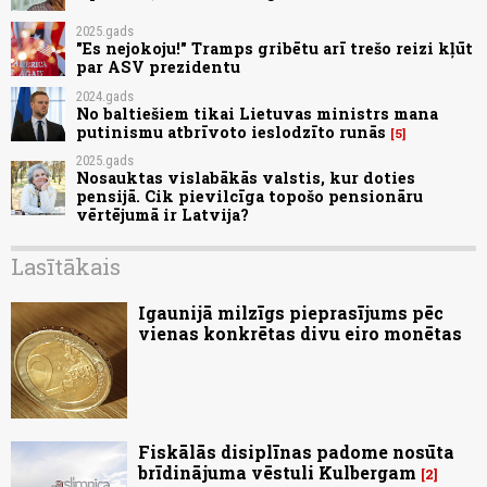
2025.gads
"Es nejokoju!" Tramps gribētu arī trešo reizi kļūt
par ASV prezidentu
2024.gads
No baltiešiem tikai Lietuvas ministrs mana
putinismu atbrīvoto ieslodzīto runās
5
2025.gads
Nosauktas vislabākās valstis, kur doties
pensijā. Cik pievilcīga topošo pensionāru
vērtējumā ir Latvija?
Lasītākais
Igaunijā milzīgs pieprasījums pēc
vienas konkrētas divu eiro monētas
Fiskālās disiplīnas padome nosūta
brīdinājuma vēstuli Kulbergam
2