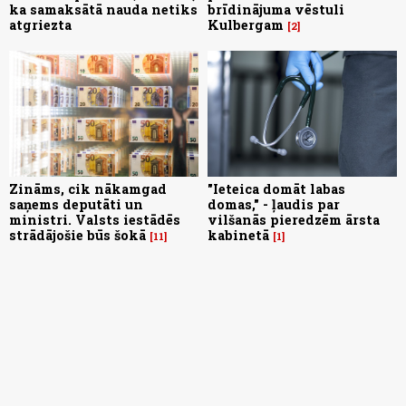
ka samaksātā nauda netiks
brīdinājuma vēstuli
atgriezta
Kulbergam
2
Zināms, cik nākamgad
"Ieteica domāt labas
saņems deputāti un
domas," - ļaudis par
ministri. Valsts iestādēs
vilšanās pieredzēm ārsta
strādājošie būs šokā
kabinetā
11
1