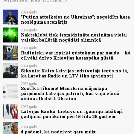
2024.gads
"Putins atteiksies no Ukrainas"; negaidīts kara
noslēguma scenārijs
2023.gads
Naktsklubā tiek izsmidzināta nezināma viela;
vairāki ballētāji nogādāti slimnīcā
2023.gads
Radinieki var izpirkt gūstekņus par naudu – kā
cilvēki dzīvo Krievijas karaspēka gūstā
2024.gads
Siksnis: Katrs Latvijas iedzīvotājs iegūs no tā,
ka Latvijas Radio un LTV tiks apvienoti
2025.gads
Soctīkli līksmo! Mamikina mājaslapu
pārņēmuši Latvijas patrioti, kas viņa vārdā
aicina atbalstīt Ukrainu
2025.gads
Latvijas Banka: Lietuvu un Igauniju labākajā
gadījumā panāksim pēc 15 līdz 25 gadiem
2024.gads
4 padomi, kā nodzīvot garu mūžu