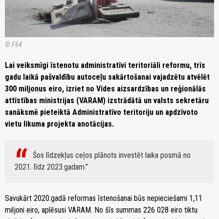
© F64
Lai veiksmīgi īstenotu administratīvi teritoriāli reformu, trīs
gadu laikā pašvaldību autoceļu sakārtošanai vajadzētu atvēlēt
300 miljonus eiro, izriet no Vides aizsardzības un reģionālās
attīstības ministrijas (VARAM) izstrādātā un valsts sekretāru
sanāksmē pieteiktā Administratīvo teritoriju un apdzīvoto
vietu likuma projekta anotācijas.
Šos līdzekļus ceļos plānots investēt laika posmā no
2021. līdz 2023.gadam.
Savukārt 2020.gadā reformas īstenošanai būs nepieciešami 1,11
miljoni eiro, aplēsusi VARAM. No šīs summas 226 028 eiro tiktu