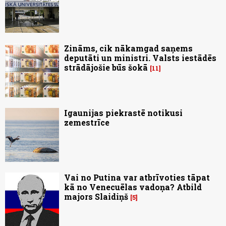
Zināms, cik nākamgad saņems
deputāti un ministri. Valsts iestādēs
strādājošie būs šokā
11
Igaunijas piekrastē notikusi
zemestrīce
Vai no Putina var atbrīvoties tāpat
kā no Venecuēlas vadoņa? Atbild
majors Slaidiņš
5