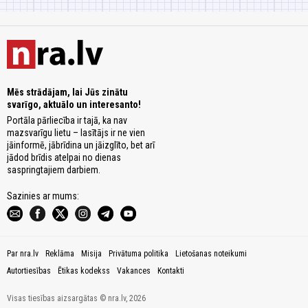
Mēs strādājam, lai Jūs zinātu
svarīgo, aktuālo un interesanto!
Portāla pārliecība ir tajā, ka nav
mazsvarīgu lietu – lasītājs ir ne vien
jāinformē, jābrīdina un jāizglīto, bet arī
jādod brīdis atelpai no dienas
saspringtajiem darbiem.
Sazinies ar mums:
Par nra.lv
Reklāma
Misija
Privātuma politika
Lietošanas noteikumi
Autortiesības
Ētikas kodekss
Vakances
Kontakti
Visas tiesības aizsargātas © nra.lv, 2026