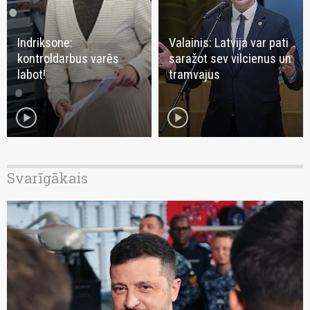
Indriksone:
Valainis: Latvija var pati
kontroldarbus varēs
saražot sev vilcienus un
labot!
tramvajus
play_circle
play_circle
Svarīgākais