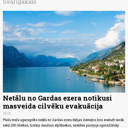
Svarīgākais
Netālu no Gardas ezera notikusi
masveida cilvēku evakuācija
15:15
Plašs meža ugunsgrēks netālu no Gardas ezera Itālijas ziemeļos licis evakuēt vairāk
nekā 200 cilvēkus, tostarp daudzus atpūtniekus, sestdien paziņoja ugunsdzēsēji.