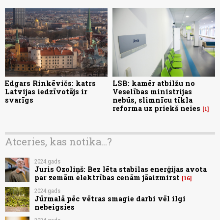
Edgars Rinkēvičs: katrs
LSB: kamēr atbilžu no
Latvijas iedzīvotājs ir
Veselības ministrijas
svarīgs
nebūs, slimnīcu tīkla
reforma uz priekš neies
1
Atceries, kas notika...?
2024.gads
Juris Ozoliņš: Bez lēta stabilas enerģijas avota
par zemām elektrības cenām jāaizmirst
16
2024.gads
Jūrmalā pēc vētras smagie darbi vēl ilgi
nebeigsies