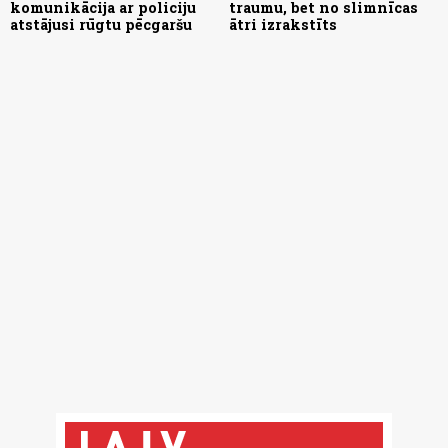
komunikācija ar policiju
traumu, bet no slimnīcas
atstājusi rūgtu pēcgaršu
ātri izrakstīts