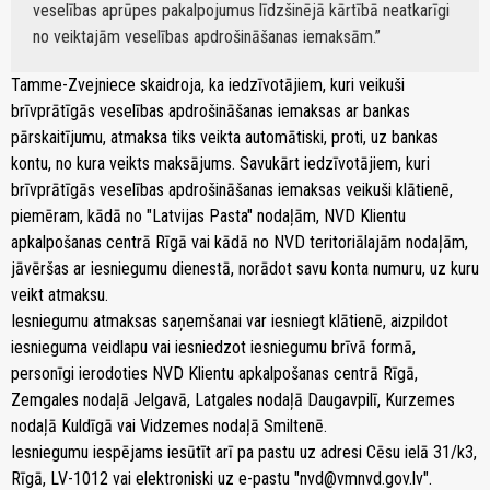
veselības aprūpes pakalpojumus līdzšinējā kārtībā neatkarīgi
no veiktajām veselības apdrošināšanas iemaksām.
Tamme-Zvejniece skaidroja, ka iedzīvotājiem, kuri veikuši
brīvprātīgās veselības apdrošināšanas iemaksas ar bankas
pārskaitījumu, atmaksa tiks veikta automātiski, proti, uz bankas
kontu, no kura veikts maksājums. Savukārt iedzīvotājiem, kuri
brīvprātīgās veselības apdrošināšanas iemaksas veikuši klātienē,
piemēram, kādā no "Latvijas Pasta" nodaļām, NVD Klientu
apkalpošanas centrā Rīgā vai kādā no NVD teritoriālajām nodaļām,
jāvēršas ar iesniegumu dienestā, norādot savu konta numuru, uz kuru
veikt atmaksu.
Iesniegumu atmaksas saņemšanai var iesniegt klātienē, aizpildot
iesnieguma veidlapu vai iesniedzot iesniegumu brīvā formā,
personīgi ierodoties NVD Klientu apkalpošanas centrā Rīgā,
Zemgales nodaļā Jelgavā, Latgales nodaļā Daugavpilī, Kurzemes
nodaļā Kuldīgā vai Vidzemes nodaļā Smiltenē.
Iesniegumu iespējams iesūtīt arī pa pastu uz adresi Cēsu ielā 31/k3,
Rīgā, LV-1012 vai elektroniski uz e-pastu "nvd@vmnvd.gov.lv".