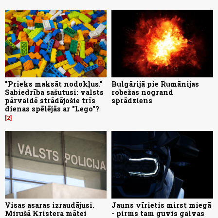
"Prieks maksāt nodokļus."
Bulgārijā pie Rumānijas
Sabiedrība sašutusi: valsts
robežas nogrand
pārvaldē strādājošie trīs
sprādziens
dienas spēlējās ar "Lego"?
2
Visas asaras izraudājusi.
Jauns vīrietis mirst miegā
Mirušā Kristera mātei
- pirms tam guvis galvas