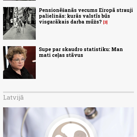
Pensionēšanās vecums Eiropā strauji
palielinās: kurās valstīs būs
visgarākais darba mūžs?
3
Supe par skaudro statistiku: Man
mati ceļas stāvus
Latvijā