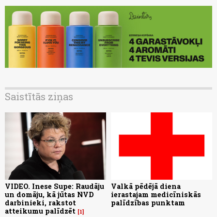
Saistītās ziņas
VIDEO. Inese Supe: Raudāju
Valkā pēdējā diena
un domāju, kā jūtas NVD
ierastajam medicīniskās
darbinieki, rakstot
palīdzības punktam
atteikumu palīdzēt
1