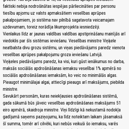
faktiski nebija nodrošinātas iespējas pārliecināties par personu
tiesību apjomu uz valsts apmaksātiem veselības aprūpes
pakalpojumiem, jo sistēma nav pilnībā sagatavota veicamajam
uzdevumam, toreiz norādīja likumprojekta iesniedzēji.
Vienlaikus līdz ar jaunas valdības valdības apstiprināšanu mainījās arī
viedoklis par šīs sistēmas ieviešanu. Veselības ministre Viņķele
neatbalsta divu grozu sistēmu, un viņas piedāvājums paredz vienota
veselības aprūpes pakalpojumu groza ieviešanu Latvijā.
Viņķeles piedāvājums paredz, ka visi, kuri gūst ienākumus no darba,
maksās sociālās apdrošināšanas iemaksu veselībai 1% apmērā no
sociālās apdrošināšanas iemaksām, ko veic no minimālās algas.
Pieaugot minimālajai algai, attiecīgi pieaugs arī maksājums, piebilda
ministre.
Savukārt personām, kuras neiekļausies apdrošināšanas sistēmā,
gada sākumā būs jāveic veselības apdrošināšanas maksājums 51
eiro apmērā, skaidroja ministre. Viņi līdzīgi kā nekustamā nodokļa
gadījumā saņems paziņojumu, ka līdz noteiktam laikam jāsamaksā
šī summa, tomēr arī cilvēki, kuri nebūs veikuši šo iemaksu, varēs