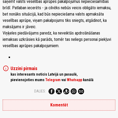
saņemt valsts veselības aprūpes pakalpojumus nepieciešamības
brīdī. Patlaban iecerēts - ja cilvēks nebūs veicis obligāto iemaksu,
bet nonāks situācijā, kad būs nepieciešama valsts apmaksāta
veselības aprūpe, viņam pakalpojums tiks sniegts, atgādinot, ka
maksājums ir jāveic.
Viņķeles piedāvājums paredz, ka neveiktās apdrošināšanas
iemaksas uzkrāsies kā parāds, tomēr tas neliegs personai piekļuvi
veselības aprūpes pakalpojumiem.
info
Uzzini pirmais
kas interesants noticis Latvijā un pasaulē,
pievienojoties mums
Telegram
vai
Whatsapp
kanālā
DALIES:
Komentēt