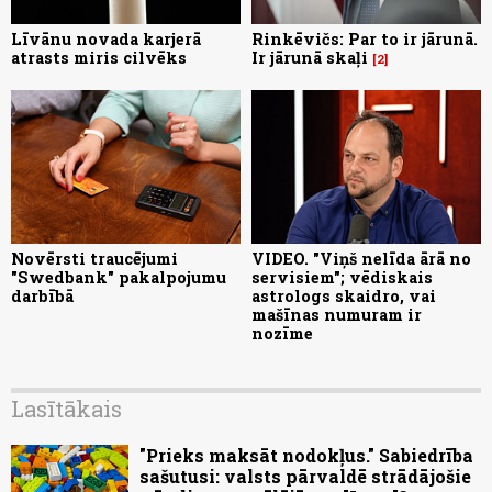
Līvānu novada karjerā
Rinkēvičs: Par to ir jārunā.
atrasts miris cilvēks
Ir jārunā skaļi
2
Novērsti traucējumi
VIDEO. "Viņš nelīda ārā no
"Swedbank" pakalpojumu
servisiem"; vēdiskais
darbībā
astrologs skaidro, vai
mašīnas numuram ir
nozīme
Lasītākais
"Prieks maksāt nodokļus." Sabiedrība
sašutusi: valsts pārvaldē strādājošie