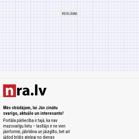
Mēs strādājam, lai Jūs zinātu
svarīgo, aktuālo un interesanto!
Portāla pārliecība ir tajā, ka nav
mazsvarīgu lietu – lasītājs ir ne vien
jāinformē, jābrīdina un jāizglīto, bet arī
jādod brīdis atelpai no dienas