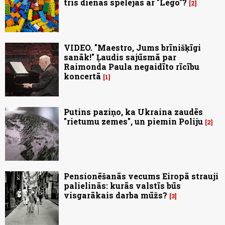
trīs dienas spēlējās ar "Lego"?
2
VIDEO. "Maestro, Jums brīnišķīgi
sanāk!" Ļaudis sajūsmā par
Raimonda Paula negaidīto rīcību
koncertā
1
Putins paziņo, ka Ukraina zaudēs
"rietumu zemes", un piemin Poliju
2
Pensionēšanās vecums Eiropā strauji
palielinās: kurās valstīs būs
visgarākais darba mūžs?
3