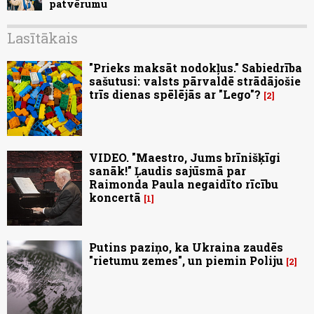
patvērumu
Lasītākais
"Prieks maksāt nodokļus." Sabiedrība
sašutusi: valsts pārvaldē strādājošie
trīs dienas spēlējās ar "Lego"?
2
VIDEO. "Maestro, Jums brīnišķīgi
sanāk!" Ļaudis sajūsmā par
Raimonda Paula negaidīto rīcību
koncertā
1
Putins paziņo, ka Ukraina zaudēs
"rietumu zemes", un piemin Poliju
2