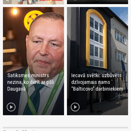
Satiksmes ministrs
Iecavā svētki: uzbūvēts
nezina, ko darīt ar pāli
dzīvojamais nams
Daugavā
"Balticovo" darbiniekiem
play_circle
play_circle