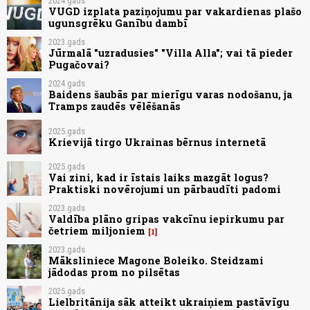
2024.gads
VUGD izplata paziņojumu par vakardienas plašo
ugunsgrēku Ganību dambī
2023.gads
Jūrmalā "uzradusies" "Villa Alla"; vai tā pieder
Pugačovai?
2024.gads
Baidens šaubās par mierīgu varas nodošanu, ja
Tramps zaudēs vēlēšanās
2025.gads
Krievijā tirgo Ukrainas bērnus internetā
2025.gads
Vai zini, kad ir īstais laiks mazgāt logus?
Praktiski novērojumi un pārbaudīti padomi
2023.gads
Valdība plāno gripas vakcīnu iepirkumu par
četriem miljoniem
1
2023.gads
Māksliniece Magone Boleiko. Steidzami
jādodas prom no pilsētas
2025.gads
Lielbritānija sāk atteikt ukraiņiem pastāvīgu