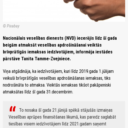
© Pixabay
Nacionālais veselības dienests (NVD) iecerējis līdz šī gada
beigām atmaksāt veselības apdrošināšanai veiktās
brīvprātīgās iemaksas iedzīvotājiem, informēja iestādes
pārstāve Tanita Tamme-Zvejniece.
Viņa atgādināja, ka iedzīvotājiem, kuri līdz 2019.gada 1.jūlijam
veikuši brīvprātīgās veselības apdrošināšanas iemaksas, tiks
nodrošināta to atmaksa. Veiktās iemaksas tikšot pakāpeniski
atmaksātas līdz šī gada 31.decembrim.
To nosaka šī gada 21.jūnijā spēkā stājušās izmaiņas
Veselības aprūpes finansēšanas likumā, kas paredz saglabāt
tiesības visiem iedzīvotājiem līdz 2021.gadam saņemt