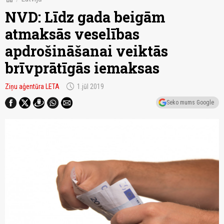
NVD: Līdz gada beigām
atmaksās veselības
apdrošināšanai veiktās
brīvprātīgās iemaksas
schedule
Ziņu aģentūra LETA
1.jūl 2019
Seko mums Google