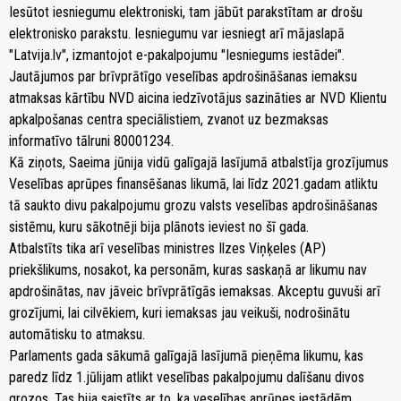
Iesūtot iesniegumu elektroniski, tam jābūt parakstītam ar drošu
elektronisko parakstu. Iesniegumu var iesniegt arī mājaslapā
"Latvija.lv", izmantojot e-pakalpojumu "Iesniegums iestādei".
Jautājumos par brīvprātīgo veselības apdrošināšanas iemaksu
atmaksas kārtību NVD aicina iedzīvotājus sazināties ar NVD Klientu
apkalpošanas centra speciālistiem, zvanot uz bezmaksas
informatīvo tālruni 80001234.
Kā ziņots, Saeima jūnija vidū galīgajā lasījumā atbalstīja grozījumus
Veselības aprūpes finansēšanas likumā, lai līdz 2021.gadam atliktu
tā saukto divu pakalpojumu grozu valsts veselības apdrošināšanas
sistēmu, kuru sākotnēji bija plānots ieviest no šī gada.
Atbalstīts tika arī veselības ministres Ilzes Viņķeles (AP)
priekšlikums, nosakot, ka personām, kuras saskaņā ar likumu nav
apdrošinātas, nav jāveic brīvprātīgās iemaksas. Akceptu guvuši arī
grozījumi, lai cilvēkiem, kuri iemaksas jau veikuši, nodrošinātu
automātisku to atmaksu.
Parlaments gada sākumā galīgajā lasījumā pieņēma likumu, kas
paredz līdz 1.jūlijam atlikt veselības pakalpojumu dalīšanu divos
grozos. Tas bija saistīts ar to, ka veselības aprūpes iestādēm