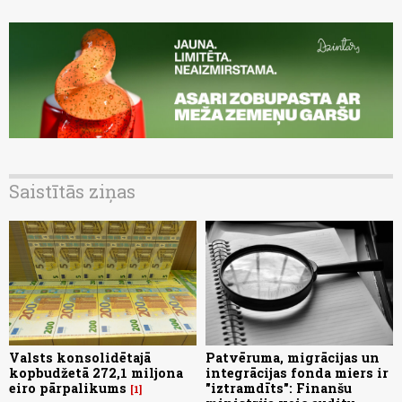
Saistītās ziņas
Valsts konsolidētajā
Patvēruma, migrācijas un
kopbudžetā 272,1 miljona
integrācijas fonda miers ir
eiro pārpalikums
"iztramdīts": Finanšu
1