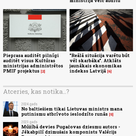
ministrija veic auditu
Pieprasa auditēt pilnīgi
"Reālā situācija varētu būt
auditēt visus Kultūras
vēl skarbāka". Atklāts
ministrijas administrētos
jaunākais ekonomikas
PMIF projektus
indekss Latvijā
2
6
Atceries, kas notika...?
2024.gads
No baltiešiem tikai Lietuvas ministrs mana
putinismu atbrīvoto ieslodzīto runās
5
2023.gads
Mūžībā devies Pugačovas dziesmu autors -
Jēkabpilī dzimušais komponists Valērijs