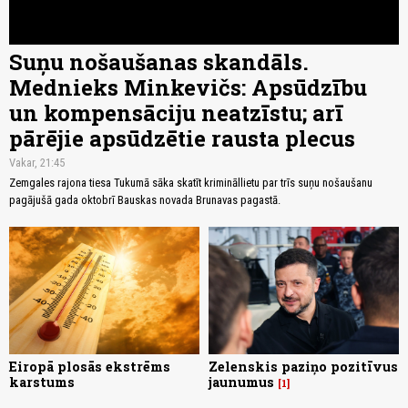
Suņu nošaušanas skandāls.
Mednieks Minkevičs: Apsūdzību
un kompensāciju neatzīstu; arī
pārējie apsūdzētie rausta plecus
Vakar, 21:45
Zemgales rajona tiesa Tukumā sāka skatīt krimināllietu par trīs suņu nošaušanu
pagājušā gada oktobrī Bauskas novada Brunavas pagastā.
Eiropā plosās ekstrēms
Zelenskis paziņo pozitīvus
karstums
jaunumus
1