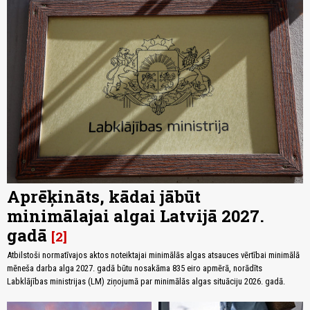
Aprēķināts, kādai jābūt
minimālajai algai Latvijā 2027.
gadā
2
Atbilstoši normatīvajos aktos noteiktajai minimālās algas atsauces vērtībai minimālā
mēneša darba alga 2027. gadā būtu nosakāma 835 eiro apmērā, norādīts
Labklājības ministrijas (LM) ziņojumā par minimālās algas situāciju 2026. gadā.