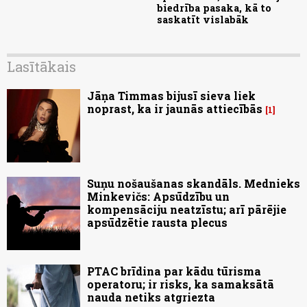
biedrība pasaka, kā to
saskatīt vislabāk
Lasītākais
Jāņa Timmas bijusī sieva liek
noprast, ka ir jaunās attiecībās
1
Suņu nošaušanas skandāls. Mednieks
Minkevičs: Apsūdzību un
kompensāciju neatzīstu; arī pārējie
apsūdzētie rausta plecus
PTAC brīdina par kādu tūrisma
operatoru; ir risks, ka samaksātā
nauda netiks atgriezta