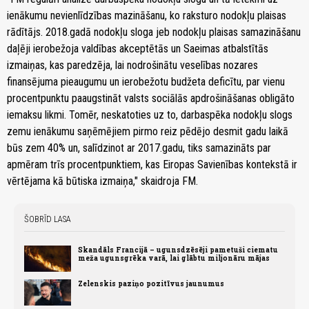
ienākumu nevienlīdzības mazināšanu, ko raksturo nodokļu plaisas
rādītājs. 2018.gadā nodokļu sloga jeb nodokļu plaisas samazināšanu
daļēji ierobežoja valdības akceptētās un Saeimas atbalstītās
izmaiņas, kas paredzēja, lai nodrošinātu veselības nozares
finansējuma pieaugumu un ierobežotu budžeta deficītu, par vienu
procentpunktu paaugstināt valsts sociālās apdrošināšanas obligāto
iemaksu likmi. Tomēr, neskatoties uz to, darbaspēka nodokļu slogs
zemu ienākumu saņēmējiem pirmo reiz pēdējo desmit gadu laikā
būs zem 40% un, salīdzinot ar 2017.gadu, tiks samazināts par
apmēram trīs procentpunktiem, kas Eiropas Savienības kontekstā ir
vērtējama kā būtiska izmaiņa," skaidroja FM.
ŠOBRĪD LASA
Skandāls Francijā – ugunsdzēsēji pametuši ciematu
meža ugunsgrēka varā, lai glābtu miljonāru mājas
Zelenskis paziņo pozitīvus jaunumus