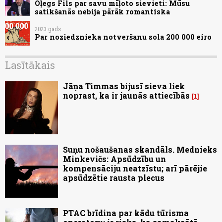
Oļegs Fils par savu mīļoto sievieti: Mūsu
satikšanās nebija pārāk romantiska
2023.gads
Par noziedznieka notveršanu sola 200 000 eiro
Lasītākais
Jāņa Timmas bijusī sieva liek
noprast, ka ir jaunās attiecībās
1
Suņu nošaušanas skandāls. Mednieks
Minkevičs: Apsūdzību un
kompensāciju neatzīstu; arī pārējie
apsūdzētie rausta plecus
PTAC brīdina par kādu tūrisma