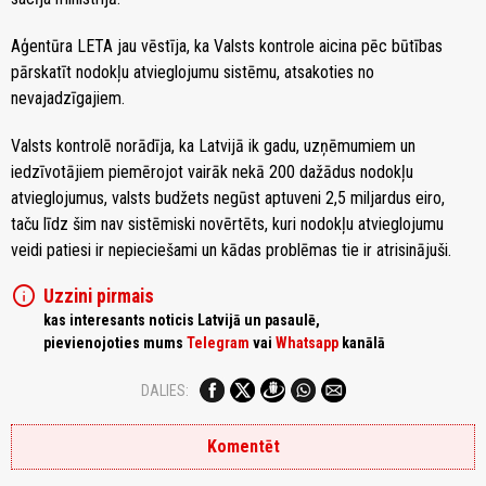
Aģentūra LETA jau vēstīja, ka Valsts kontrole aicina pēc būtības
pārskatīt nodokļu atvieglojumu sistēmu, atsakoties no
nevajadzīgajiem.
Valsts kontrolē norādīja, ka Latvijā ik gadu, uzņēmumiem un
iedzīvotājiem piemērojot vairāk nekā 200 dažādus nodokļu
atvieglojumus, valsts budžets negūst aptuveni 2,5 miljardus eiro,
taču līdz šim nav sistēmiski novērtēts, kuri nodokļu atvieglojumu
veidi patiesi ir nepieciešami un kādas problēmas tie ir atrisinājuši.
info
Uzzini pirmais
kas interesants noticis Latvijā un pasaulē,
pievienojoties mums
Telegram
vai
Whatsapp
kanālā
DALIES:
Komentēt