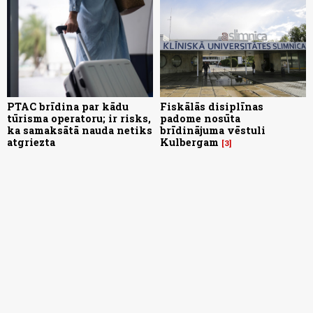
PTAC brīdina par kādu
Fiskālās disiplīnas
tūrisma operatoru; ir risks,
padome nosūta
ka samaksātā nauda netiks
brīdinājuma vēstuli
atgriezta
Kulbergam
3