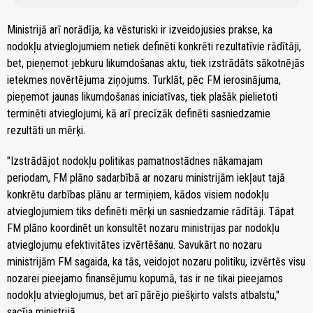
Ministrijā arī norādīja, ka vēsturiski ir izveidojusies prakse, ka
nodokļu atvieglojumiem netiek definēti konkrēti rezultatīvie rādītāji,
bet, pieņemot jebkuru likumdošanas aktu, tiek izstrādāts sākotnējās
ietekmes novērtējuma ziņojums. Turklāt, pēc FM ierosinājuma,
pieņemot jaunas likumdošanas iniciatīvas, tiek plašāk pielietoti
terminēti atvieglojumi, kā arī precīzāk definēti sasniedzamie
rezultāti un mērķi.
"Izstrādājot nodokļu politikas pamatnostādnes nākamajam
periodam, FM plāno sadarbībā ar nozaru ministrijām iekļaut tajā
konkrētu darbības plānu ar termiņiem, kādos visiem nodokļu
atvieglojumiem tiks definēti mērķi un sasniedzamie rādītāji. Tāpat
FM plāno koordinēt un konsultēt nozaru ministrijas par nodokļu
atvieglojumu efektivitātes izvērtēšanu. Savukārt no nozaru
ministrijām FM sagaida, ka tās, veidojot nozaru politiku, izvērtēs visu
nozarei pieejamo finansējumu kopumā, tas ir ne tikai pieejamos
nodokļu atvieglojumus, bet arī pārējo piešķirto valsts atbalstu,"
sacīja ministrijā.