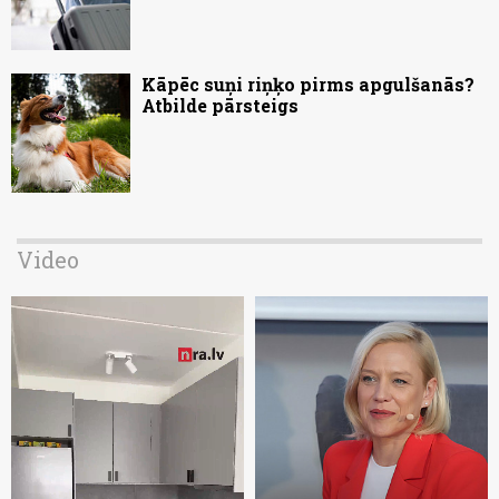
Kāpēc suņi riņķo pirms apgulšanās?
Atbilde pārsteigs
Video