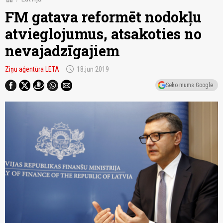
FM gatava reformēt nodokļu
atvieglojumus, atsakoties no
nevajadzīgajiem
schedule
Ziņu aģentūra LETA
18.jun 2019
Seko mums Google