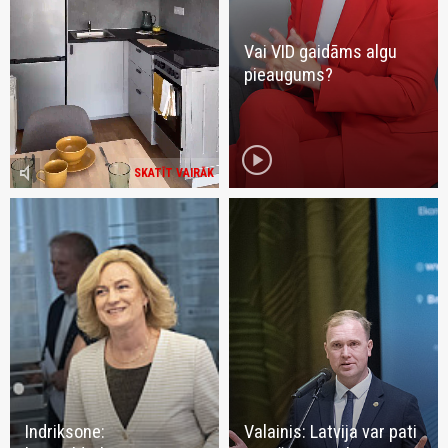
Vai VID gaidāms algu
pieaugums?
play_circle
volume_mute
SKATĪT VAIRĀK
Indriksone:
Valainis: Latvija var pati