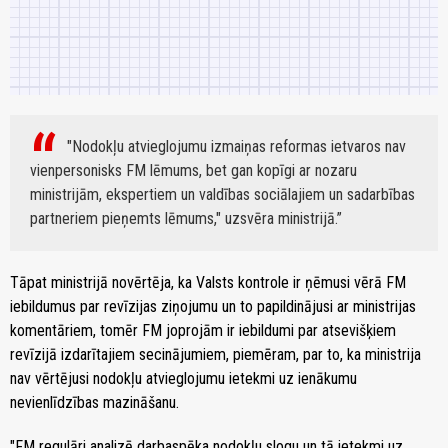
"Nodokļu atvieglojumu izmaiņas reformas ietvaros nav
vienpersonisks FM lēmums, bet gan kopīgi ar nozaru
ministrijām, ekspertiem un valdības sociālajiem un sadarbības
partneriem pieņemts lēmums," uzsvēra ministrijā.
Tāpat ministrijā novērtēja, ka Valsts kontrole ir ņēmusi vērā FM
iebildumus par revīzijas ziņojumu un to papildinājusi ar ministrijas
komentāriem, tomēr FM joprojām ir iebildumi par atsevišķiem
revīzijā izdarītajiem secinājumiem, piemēram, par to, ka ministrija
nav vērtējusi nodokļu atvieglojumu ietekmi uz ienākumu
nevienlīdzības mazināšanu.
"FM regulāri analizē darbaspēka nodokļu slogu un tā ietekmi uz