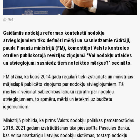
© f64
Gaidāmās nodokļu reformas kontekstā nodokļu
atvieglojumiem tiks definēti mērķi un sasniedzamie rādītāji,
pauda Finanšu ministrijā (FM), komentējot Valsts kontroles
otrdien publiskotajā revīzijas ziņojumā "Vai nodokļu atlaides
un atvieglojumi sasniedz tiem noteiktos mērķus?" secināto.
FM atzina, ka kopš 2014.gada regulāri tiek izstrādāta un ministrijas
mājaslapā publicēts ziņojums par nodokļu atvieglojumiem. Tā
mērķis ir veicināt sabiedrības labāku izpratni par nodokļu
atvieglojumiem, to apmēru, mērķi un ietekmi uz budžeta
ieņēmumiem.
Ministrijā piebilda, ka pirms Valsts nodokļu politikas pamatnostādņu
2018.-2021.gadam izstrādāšanas tika piesaistīta Pasaules Banka,
kas veica neatkarīgu Latvijas nodokļu sistēmas, tostarp nodokļu