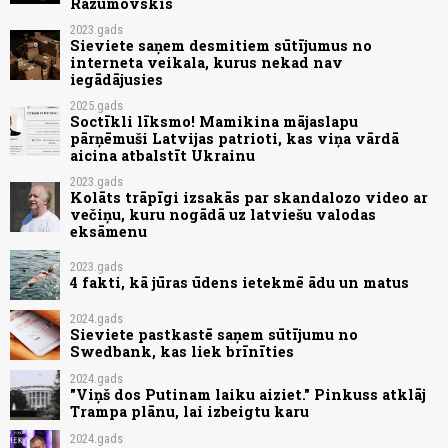
Razumovskis
2023.gads
Sieviete saņem desmitiem sūtījumus no
interneta veikala, kurus nekad nav
iegādājusies
2025.gads
Soctīkli līksmo! Mamikina mājaslapu
pārņēmuši Latvijas patrioti, kas viņa vārdā
aicina atbalstīt Ukrainu
2023.gads
Kolāts trāpīgi izsakās par skandalozo video ar
večiņu, kuru nogādā uz latviešu valodas
eksāmenu
2023.gads
4 fakti, kā jūras ūdens ietekmē ādu un matus
2024.gads
Sieviete pastkastē saņem sūtījumu no
Swedbank, kas liek brīnīties
2024.gads
"Viņš dos Putinam laiku aiziet." Pinkuss atklāj
Trampa plānu, lai izbeigtu karu
2024.gads