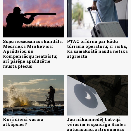
Suņu nošaušanas skandāls.
PTAC brīdina par kādu
Mednieks Minkevičs:
tūrisma operatoru; ir risks,
Apsūdzību un
ka samaksātā nauda netiks
kompensāciju neatzīstu;
atgriezta
arī pārējie apsūdzētie
rausta plecus
Kurā dienā vasara
Jau nākamnedēļ Latvijā
atkāpsies?
vērosim iespaidīgu Saules
aptumsumu; astronomijas