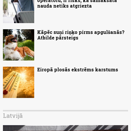
operatoru; ir risks, ka samaksātā
nauda netiks atgriezta
Kāpēc suņi riņķo pirms apgulšanās?
Atbilde pārsteigs
Eiropā plosās ekstrēms karstums
Latvijā