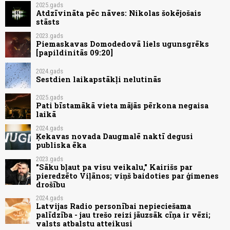
2025.gads
Atdzīvināta pēc nāves: Nikolas šokējošais
stāsts
2023.gads
Piemaskavas Domodedovā liels ugunsgrēks
[papildinitās 09:20]
2024.gads
Sestdien laikapstākļi nelutinās
2025.gads
Pati bīstamākā vieta mājās pērkona negaisa
laikā
2024.gads
Ķekavas novada Daugmalē naktī degusi
publiska ēka
2023.gads
"Sāku bļaut pa visu veikalu," Kairišs par
pieredzēto Viļānos; viņš baidoties par ģimenes
drošību
2024.gads
Latvijas Radio personībai nepieciešama
palīdzība - jau trešo reizi jāuzsāk cīņa ir vēzi;
valsts atbalstu atteikusi