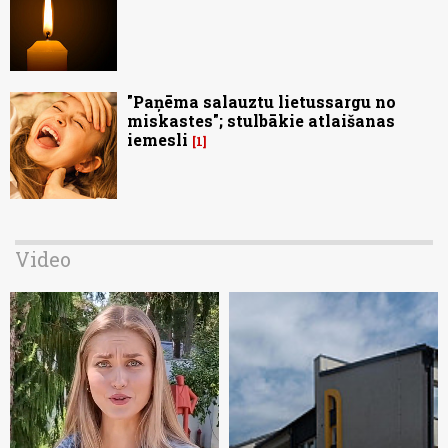
"Paņēma salauztu lietussargu no
miskastes"; stulbākie atlaišanas
iemesli
1
Video