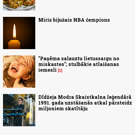
Miris bijušais NBA čempions
"Paņēma salauztu lietussargu no
miskastes"; stulbākie atlaišanas
iemesli
1
Dīdžeja Modra Skaistkalna leģendārā
1991. gada uzstāšanās atkal pārsteidz
miljoniem skatītāju