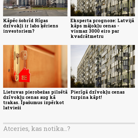
Kāpēc šobrīd Rīgas
Eksperta prognoze: Latvijā
dzīvokļi ir labs ķēriens
kāps mājokļu cenas -
investoriem?
vismaz 3000 eiro par
kvadrātmetru
Lietuvas pierobežas pilsētā
Pierīgā dzīvokļu cenas
dzīvokļu cenas aug kā
turpina kāpt!
trakas. Īpašumus izpērkot
latvieši
Atceries, kas notika...?