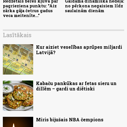
Redzētais bērēs kļuva par
Gaidāma dinamiska nedēļa:
pagrieziena punktu: "Aiz
no pērkona negaisiem līdz
zārka gāja četrus gadus
saulainām dienām
veca meitenīte..."
Lasītākais
Kur aiziet veselības aprūpes miljardi
Latvijā?
Kabaču pankūkas ar fetas sieru un
dillēm – gardi un diētiski
Miris bijušais NBA čempions