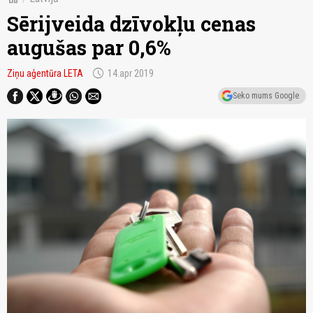
Sērijveida dzīvokļu cenas
augušas par 0,6%
schedule
Ziņu aģentūra LETA
14.apr 2019
Seko mums Google