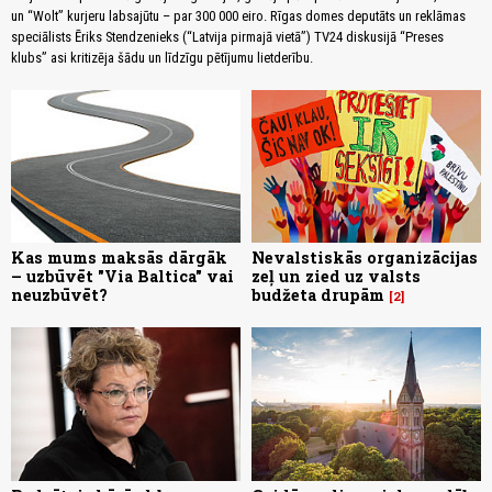
un “Wolt” kurjeru labsajūtu – par 300 000 eiro. Rīgas domes deputāts un reklāmas
speciālists Ēriks Stendzenieks (“Latvija pirmajā vietā”) TV24 diskusijā “Preses
klubs” asi kritizēja šādu un līdzīgu pētījumu lietderību.
Kas mums maksās dārgāk
Nevalstiskās organizācijas
– uzbūvēt "Via Baltica" vai
zeļ un zied uz valsts
neuzbūvēt?
budžeta drupām
2