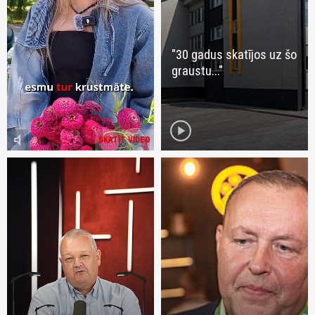
"30 gadus skatījos uz šo
graustu..."
play_circle
volume_mute
SKATĪT VIDEO