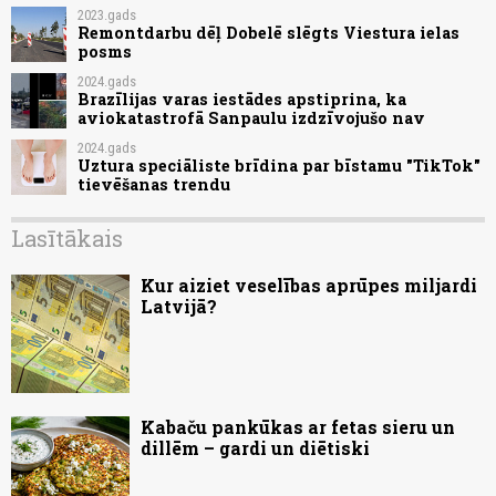
2023.gads
Remontdarbu dēļ Dobelē slēgts Viestura ielas
posms
2024.gads
Brazīlijas varas iestādes apstiprina, ka
aviokatastrofā Sanpaulu izdzīvojušo nav
2024.gads
Uztura speciāliste brīdina par bīstamu "TikTok"
tievēšanas trendu
Lasītākais
Kur aiziet veselības aprūpes miljardi
Latvijā?
Kabaču pankūkas ar fetas sieru un
dillēm – gardi un diētiski