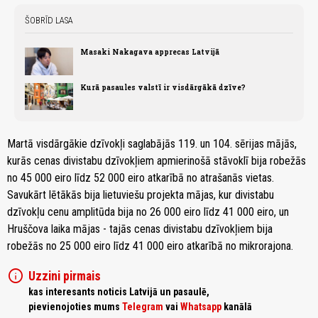
ŠOBRĪD LASA
Masaki Nakagava apprecas Latvijā
Kurā pasaules valstī ir visdārgākā dzīve?
Martā visdārgākie dzīvokļi saglabājās 119. un 104. sērijas mājās,
kurās cenas divistabu dzīvokļiem apmierinošā stāvoklī bija robežās
no 45 000 eiro līdz 52 000 eiro atkarībā no atrašanās vietas.
Savukārt lētākās bija lietuviešu projekta mājas, kur divistabu
dzīvokļu cenu amplitūda bija no 26 000 eiro līdz 41 000 eiro, un
Hruščova laika mājas - tajās cenas divistabu dzīvokļiem bija
robežās no 25 000 eiro līdz 41 000 eiro atkarībā no mikrorajona.
info
Uzzini pirmais
kas interesants noticis Latvijā un pasaulē,
pievienojoties mums
Telegram
vai
Whatsapp
kanālā