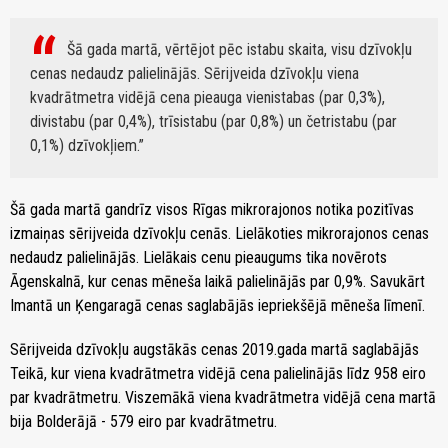
Šā gada martā, vērtējot pēc istabu skaita, visu dzīvokļu
cenas nedaudz palielinājās. Sērijveida dzīvokļu viena
kvadrātmetra vidējā cena pieauga vienistabas (par 0,3%),
divistabu (par 0,4%), trīsistabu (par 0,8%) un četristabu (par
0,1%) dzīvokļiem.
Šā gada martā gandrīz visos Rīgas mikrorajonos notika pozitīvas
izmaiņas sērijveida dzīvokļu cenās. Lielākoties mikrorajonos cenas
nedaudz palielinājās. Lielākais cenu pieaugums tika novērots
Āgenskalnā, kur cenas mēneša laikā palielinājās par 0,9%. Savukārt
Imantā un Ķengaragā cenas saglabājās iepriekšējā mēneša līmenī.
Sērijveida dzīvokļu augstākās cenas 2019.gada martā saglabājās
Teikā, kur viena kvadrātmetra vidējā cena palielinājās līdz 958 eiro
par kvadrātmetru. Viszemākā viena kvadrātmetra vidējā cena martā
bija Bolderājā - 579 eiro par kvadrātmetru.