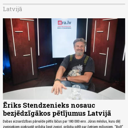
Latvijā
Ēriks Stendzenieks nosauc
bezjēdzīgākos pētījumus Latvijā
Dabas aizsardzības pārvalde pētīs lāčus par 180 000 eiro. Jūras mēslus, kuru dēļ
zvejniekiem piekrastē gribēja liegt zvejot, gribēja pētīt par četriem miljoniem, “Bolt”