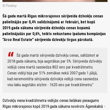
© Pixabay
Šā gada martā Rīgas mikrorajonos sērijveida dzīvokļu cenas
palielinājās par 0,4% salīdzinājumā ar februāri, bet kopš
2019.gada sākuma sērijveida dzīvokļu cenas kopumā
palielinājušās par 0,6%, teikts nekustamo īpašumu kompānijas
"Arco Real Estate" sērijveida dzīvokļu tirgus pārskatā.
Šā gada martā sērijveida dzīvokļu cenas, salīdzinot ar
2018.gada sākumu, bija augstākas par 5%. Sērijveida dzīvokļu
vidējā cena martā sasniedza 802 eiro par kvadrātmetru.
Cenas vidēji bija par 51% zemākas nekā 2007.gada 1.jūlijā,
kad neremontēta sērijveida dzīvokļa vidējā cena sasniedza
visu laiku augstāko atzīmi - 1620 eiro par kvadrātmetru.
Dzīvokļu viena kvadrātmetra vidējās cenas lielākais pieaugums
Rīgas mikrorajonos kopš 2019.gada sākuma novērots Āgenskalnā -