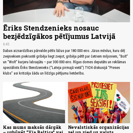
Ēriks Stendzenieks nosauc
bezjēdzīgākos pētījumus Latvijā
6:45
Dabas aizsardzības pārvalde pētīs lāčus par 180 000 eiro. Jūras mēslus, kuru dēļ
zvejniekiem piekrastē gribēja liegt zvejot, gribēja pētīt par četriem miljoniem, “Bolt”
un “Wolt” kurjeru labsajūtu – par 300 000 eiro. Rīgas domes deputāts un reklāmas
speciālists Ēriks Stendzenieks (“Latvija pirmajā vietā”) TV24 diskusijā “Preses
klubs” asi kritizēja šādu un līdzīgu pētījumu lietderību.
Kas mums maksās dārgāk
Nevalstiskās organizācijas
– uzbūvēt "Via Baltica" vai
zeļ un zied uz valsts