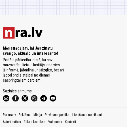
Mēs strādājam, lai Jūs zinātu
svarīgo, aktuālo un interesanto!
Portāla pārliecība ir tajā, ka nav
mazsvarīgu lietu – lasītājs ir ne vien
jāinformē, jābrīdina un jāizglīto, bet arī
jādod brīdis atelpai no dienas
saspringtajiem darbiem.
Sazinies ar mums:
Par nra.lv
Reklāma
Misija
Privātuma politika
Lietošanas noteikumi
Autortiesības
Ētikas kodekss
Vakances
Kontakti