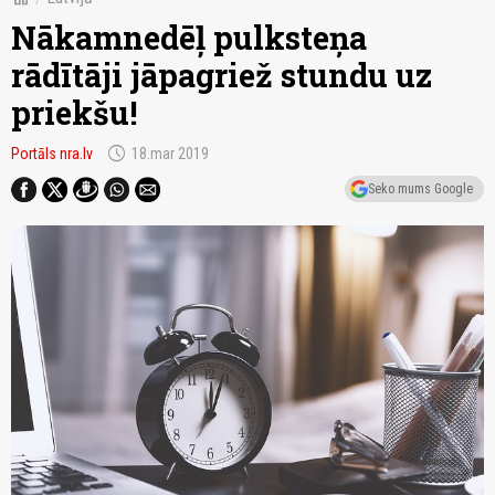
Nākamnedēļ pulksteņa
rādītāji jāpagriež stundu uz
priekšu!
schedule
Portāls nra.lv
18.mar 2019
Seko mums Google