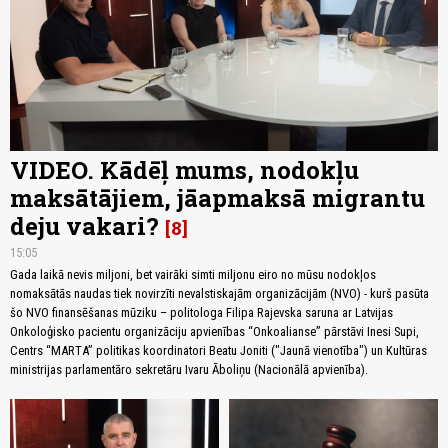
VIDEO. Kādēļ mums, nodokļu
maksātājiem, jāapmaksā migrantu
deju vakari?
8
15:05
Gada laikā nevis miljoni, bet vairāki simti miljonu eiro no mūsu nodokļos
nomaksātās naudas tiek novirzīti nevalstiskajām organizācijām (NVO) - kurš pasūta
šo NVO finansēšanas mūziku – politologa Filipa Rajevska saruna ar Latvijas
Onkoloģisko pacientu organizāciju apvienības “Onkoalianse” pārstāvi Inesi Supi,
Centrs “MARTA” politikas koordinatori Beatu Joniti ("Jaunā vienotība") un Kultūras
ministrijas parlamentāro sekretāru Ivaru Āboliņu (Nacionālā apvienība).