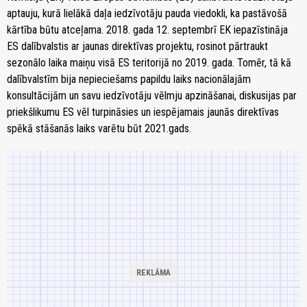
aptauju, kurā lielākā daļa iedzīvotāju pauda viedokli, ka pastāvošā
kārtība būtu atceļama. 2018. gada 12. septembrī EK iepazīstināja
ES dalībvalstis ar jaunas direktīvas projektu, rosinot pārtraukt
sezonālo laika maiņu visā ES teritorijā no 2019. gada. Tomēr, tā kā
dalībvalstīm bija nepieciešams papildu laiks nacionālajām
konsultācijām un savu iedzīvotāju vēlmju apzināšanai, diskusijas par
priekšlikumu ES vēl turpināsies un iespējamais jaunās direktīvas
spēkā stāšanās laiks varētu būt 2021.gads.