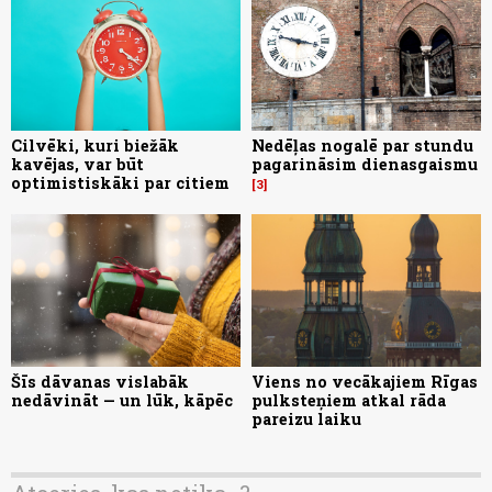
Cilvēki, kuri biežāk
Nedēļas nogalē par stundu
kavējas, var būt
pagarināsim dienasgaismu
optimistiskāki par citiem
3
Šīs dāvanas vislabāk
Viens no vecākajiem Rīgas
nedāvināt — un lūk, kāpēc
pulksteņiem atkal rāda
pareizu laiku