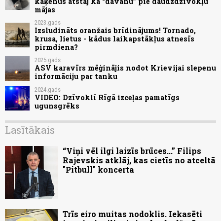
kaķēnus atstāj kā “dāvanu” pie daudzdzīvokļu
mājas
2023.gads
Izsludināts oranžais brīdinājums! Tornado,
krusa, lietus - kādus laikapstākļus atnesīs
pirmdiena?
2025.gads
ASV karavīrs mēģinājis nodot Krievijai slepenu
informāciju par tanku
2024.gads
VIDEO: Dzīvoklī Rīgā izceļas pamatīgs
ugunsgrēks
Lasītākais
“Viņi vēl ilgi laizīs brūces...” Filips
Rajevskis atklāj, kas cietīs no atceltā
"Pitbull" koncerta
Trīs eiro muitas nodoklis. Iekasēti