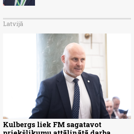
Latvijā
Kulbergs liek FM sagatavot
priekšlikumu attālinātā darba