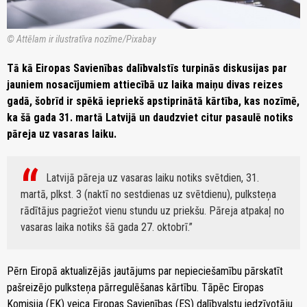
© Attēlam ir ilustratīva nozīme/Pixabay
Tā kā Eiropas Savienības dalībvalstīs turpinās diskusijas par
jauniem nosacījumiem attiecībā uz laika maiņu divas reizes
gadā, šobrīd ir spēkā iepriekš apstiprinātā kārtība, kas nozīmē,
ka šā gada 31. martā Latvijā un daudzviet citur pasaulē notiks
pāreja uz vasaras laiku.
Latvijā pāreja uz vasaras laiku notiks svētdien, 31.
martā, plkst. 3 (naktī no sestdienas uz svētdienu), pulksteņa
rādītājus pagriežot vienu stundu uz priekšu. Pāreja atpakaļ no
vasaras laika notiks šā gada 27. oktobrī.
Pērn Eiropā aktualizējās jautājums par nepieciešamību pārskatīt
pašreizējo pulksteņa pārregulēšanas kārtību. Tāpēc Eiropas
Komisija (EK) veica Eiropas Savienības (ES) dalībvalstu iedzīvotāju