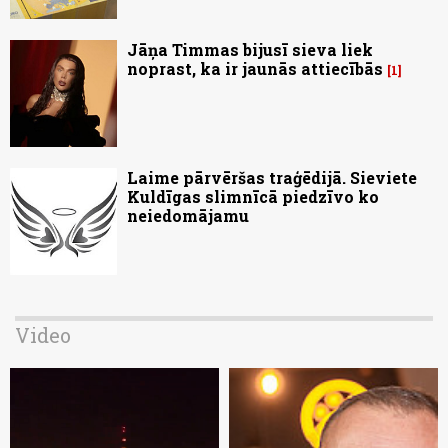
Jāņa Timmas bijusī sieva liek
noprast, ka ir jaunās attiecībās
1
Laime pārvēršas traģēdijā. Sieviete
Kuldīgas slimnīcā piedzīvo ko
neiedomājamu
Video