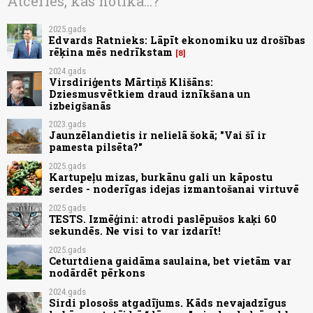
Atceries, kas notika...?
2025.gads
Edvards Ratnieks: Lāpīt ekonomiku uz drošības
rēķina mēs nedrīkstam
8
2024.gads
Virsdiriģents Mārtiņš Klišāns:
Dziesmusvētkiem draud iznīkšana un
izbeigšanās
2023.gads
Jaunzēlandietis ir nelielā šokā; "Vai šī ir
pamesta pilsēta?"
2025.gads
Kartupeļu mizas, burkānu gali un kāpostu
serdes - noderīgas idejas izmantošanai virtuvē
2025.gads
TESTS. Izmēģini: atrodi paslēpušos kaķi 60
sekundēs. Ne visi to var izdarīt!
2025.gads
Ceturtdiena gaidāma saulaina, bet vietām var
nodārdēt pērkons
2024.gads
Sirdi plosošs atgadījums. Kāds nevajadzīgus