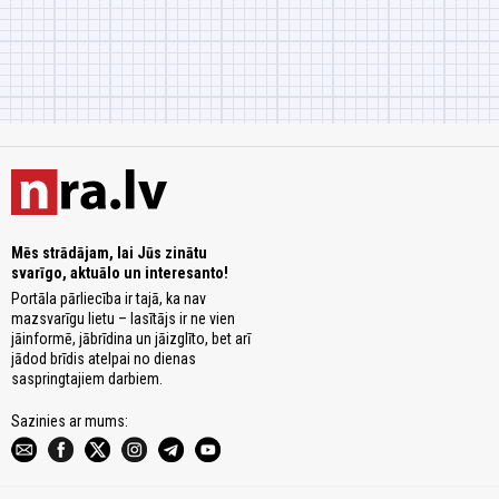
Mēs strādājam, lai Jūs zinātu
svarīgo, aktuālo un interesanto!
Portāla pārliecība ir tajā, ka nav
mazsvarīgu lietu – lasītājs ir ne vien
jāinformē, jābrīdina un jāizglīto, bet arī
jādod brīdis atelpai no dienas
saspringtajiem darbiem.
Sazinies ar mums: