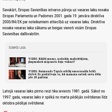
Savukārt, Eiropas Savienības ietvaros pāreju uz vasaras laiku nosaka
Eiropas Parlamenta un Padomes 2001. gada 19. janvāra direktīva
2000/84/EK par noteikumiem attiecībā uz vasaras laiku. Direktīva
nosaka vasaras laika sākumu un beigas vienoti visām Eiropas
Savienības dalībvalstīm.
ŠOBRĪD LASA
VIDEO. Kādēļ mums, nodokļu maksātājiem,
jāapmaksā migrantu deju vakari?
VIDEO. Raimonds Tiguls atklāj emocionālu brīdi
dzīvē: Es piedzīvoju to, kā mamma satiek savu dēlu
pēc 25 gadiem
Latvijā vasaras laiks pirmo reizi tika ieviests 1981. gadā. Sākot no
1997. gada, vasaras laiks ir spēkā no marta pēdējās svētdienas līdz
oktobra pēdējai svētdienai.