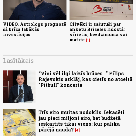
VIDEO. Astrologs prognozē
Cilvēki ir sašutuši par
šā brīža labākās
anketu Briseles lidostā:
investīcijas
vīrietis, bezdzimuma vai
mātīte
1
Lasītākais
“Viņi vēl ilgi laizīs brūces...” Filips
Rajevskis atklāj, kas cietīs no atceltā
"Pitbull" koncerta
Trīs eiro muitas nodoklis. Iekasēti
jau pieci miljoni eiro, bet budžetā
ieskaitīts tikai viens; kur palika
pārējā nauda?
4