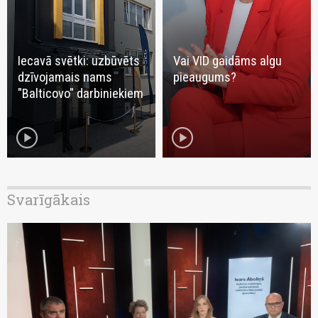
Iecavā svētki: uzbūvēts
Vai VID gaidāms algu
dzīvojamais nams
pieaugums?
"Balticovo" darbiniekiem
play_circle
play_circle
Svarīgākais