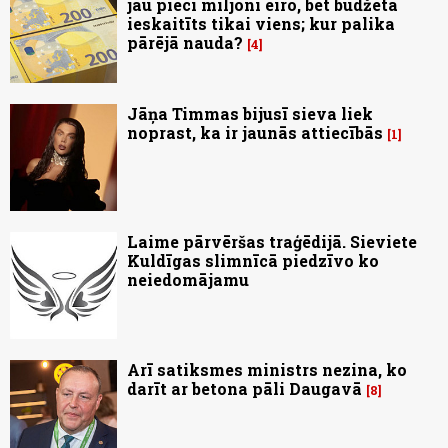
jau pieci miljoni eiro, bet budžetā
ieskaitīts tikai viens; kur palika
pārējā nauda?
4
Jāņa Timmas bijusī sieva liek
noprast, ka ir jaunās attiecībās
1
Laime pārvēršas traģēdijā. Sieviete
Kuldīgas slimnīcā piedzīvo ko
neiedomājamu
Arī satiksmes ministrs nezina, ko
darīt ar betona pāli Daugavā
8