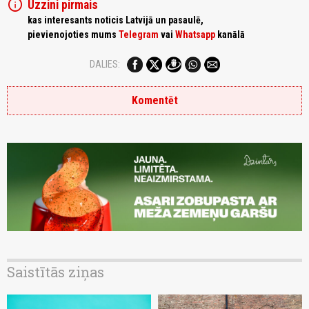
info
Uzzini pirmais
kas interesants noticis Latvijā un pasaulē,
pievienojoties mums
Telegram
vai
Whatsapp
kanālā
DALIES:
Komentēt
Saistītās ziņas