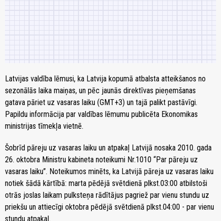
Latvijas valdība lēmusi, ka Latvija kopumā atbalsta atteikšanos no
sezonālās laika maiņas, un pēc jaunās direktīvas pieņemšanas
gatava pāriet uz vasaras laiku (GMT+3) un tajā palikt pastāvīgi.
Papildu informācija par valdības lēmumu publicēta Ekonomikas
ministrijas tīmekļa vietnē.
Šobrīd pāreju uz vasaras laiku un atpakaļ Latvijā nosaka 2010. gada
26. oktobra Ministru kabineta noteikumi Nr.1010 “Par pāreju uz
vasaras laiku”. Noteikumos minēts, ka Latvijā pāreja uz vasaras laiku
notiek šādā kārtībā: marta pēdējā svētdienā plkst.03:00 atbilstoši
otrās joslas laikam pulksteņa rādītājus pagriež par vienu stundu uz
priekšu un attiecīgi oktobra pēdējā svētdienā plkst.04:00 - par vienu
stundu atpakaļ.