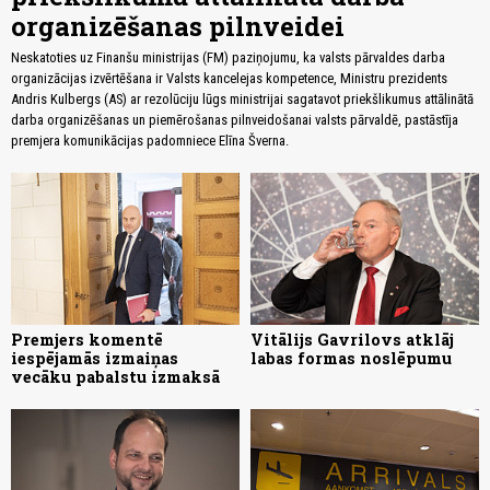
organizēšanas pilnveidei
Neskatoties uz Finanšu ministrijas (FM) paziņojumu, ka valsts pārvaldes darba
organizācijas izvērtēšana ir Valsts kancelejas kompetence, Ministru prezidents
Andris Kulbergs (AS) ar rezolūciju lūgs ministrijai sagatavot priekšlikumus attālinātā
darba organizēšanas un piemērošanas pilnveidošanai valsts pārvaldē, pastāstīja
premjera komunikācijas padomniece Elīna Šverna.
Premjers komentē
Vitālijs Gavrilovs atklāj
iespējamās izmaiņas
labas formas noslēpumu
vecāku pabalstu izmaksā