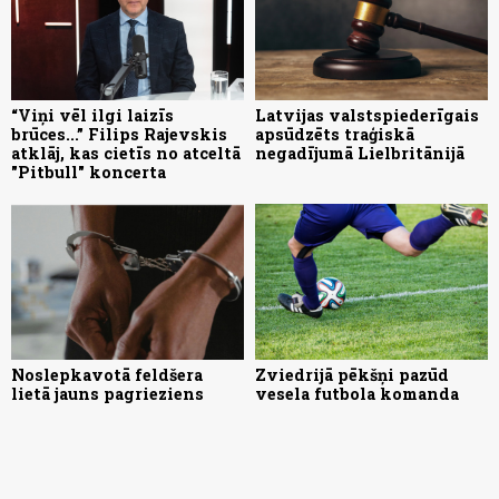
“Viņi vēl ilgi laizīs
Latvijas valstspiederīgais
brūces...” Filips Rajevskis
apsūdzēts traģiskā
atklāj, kas cietīs no atceltā
negadījumā Lielbritānijā
"Pitbull" koncerta
Noslepkavotā feldšera
Zviedrijā pēkšņi pazūd
lietā jauns pagrieziens
vesela futbola komanda