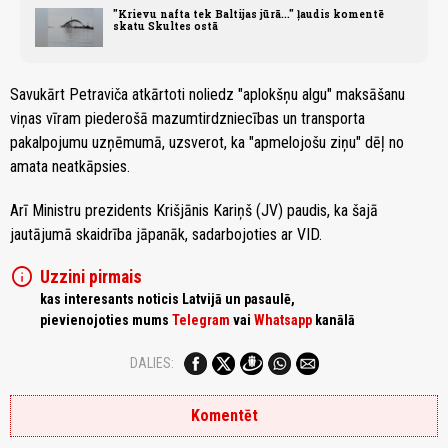
"Krievu nafta tek Baltijas jūrā..." ļaudis komentē
skatu Skultes ostā
Savukārt Petraviča atkārtoti noliedz "aplokšņu algu" maksāšanu
viņas vīram piederošā mazumtirdzniecības un transporta
pakalpojumu uzņēmumā, uzsverot, ka "apmelojošu ziņu" dēļ no
amata neatkāpsies.
Arī Ministru prezidents Krišjānis Kariņš (JV) paudis, ka šajā
jautājumā skaidrība jāpanāk, sadarbojoties ar VID.
info
Uzzini pirmais
kas interesants noticis Latvijā un pasaulē,
pievienojoties mums
Telegram
vai
Whatsapp
kanālā
DALIES:
Komentēt