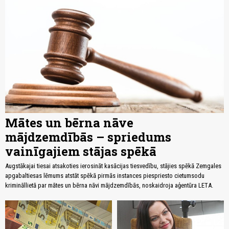
Mātes un bērna nāve
mājdzemdībās – spriedums
vainīgajiem stājas spēkā
Augstākajai tiesai atsakoties ierosināt kasācijas tiesvedību, stājies spēkā Zemgales
apgabaltiesas lēmums atstāt spēkā pirmās instances piespriesto cietumsodu
krimināllietā par mātes un bērna nāvi mājdzemdībās, noskaidroja aģentūra LETA.