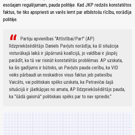
esošajam regulējumam, pauda politiķe. Kad JKP redzēs konstatētos
faktus, tie tiks apspriesti un varēs lemt par atbilstošu rīcību, norādīja
politiķe.
Partiju apvienības "Attīstībai/Par!" (AP)
līdzpriekšsēdētājs Daniels Pavļuts norādīja, ka šī situācija
vistuvākajā laikā ir jāpārrunā koalīcijā, jo valdībai ir jāspēj
parādīt, ka tā var risināt konstatētās problēmas. AP uzskata,
ka šis gadījums ir būtisks, un Pavļuts pauda cerību, ka VID
veiks pārbaudi un noskaidros visus faktus jeb patiesību.
Vaicāts, vai politiskais spēks uzskata, ka Petravičai šajā
situācijā ir jāatkāpjas no amata, AP līdzpriekšsēdētājs pauda,
ka "šādā gaismā" politiskais spēks par to nav spriedis.