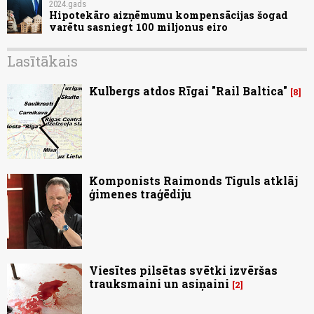
2024.gads
Hipotekāro aizņēmumu kompensācijas šogad
varētu sasniegt 100 miljonus eiro
Lasītākais
Kulbergs atdos Rīgai "Rail Baltica"
8
Komponists Raimonds Tiguls atklāj
ģimenes traģēdiju
Viesītes pilsētas svētki izvēršas
trauksmaini un asiņaini
2