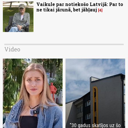
Vaikule par notiekošo Latvijā: Par to
ne tikai jārunā, bet jābļauj
4
Video
"30 gadus skatījos uz šo