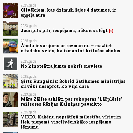
2025.gads
Cilvēkiem, kas dzimuši šajos 4 datumos, ir
eņģeļa aura
2023.gads
Jaunpils pili, iespējams, nāksies slēgt
2
2025.gads
Ābolu ievārījums ar rozmarīnu – mazliet
citādāks veids, kā izmantot kritušos ābolus
2025.gads
No kinoteātra jumta nokrīt sieviete
2025.gads
Ģirts Rungainis: Šobrīd Satiksmes ministrijas
cilvēki nesaprot, ko viņi dara
2023.gads
Māra Zālīte atklāti par rokoperas "Lāčplēsis"
režisores Rēzijas Kalniņas paveikto
2025.gads
VIDEO. Kaķēnu neprātīgā mīlestība vīrietim
liek pieņemt viscilvēciskāko iespējamo
lēmumu