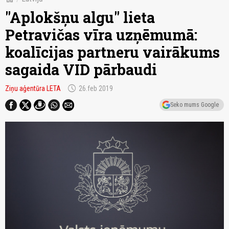
"Aplokšņu algu" lieta
Petravičas vīra uzņēmumā:
koalīcijas partneru vairākums
sagaida VID pārbaudi
schedule
Ziņu aģentūra LETA
26.feb 2019
Seko mums Google