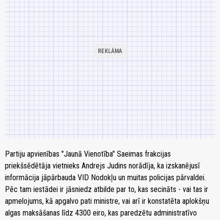
Partiju apvienības "Jaunā Vienotība" Saeimas frakcijas
priekšsēdētāja vietnieks Andrejs Judins norādīja, ka izskanējusī
informācija jāpārbauda VID Nodokļu un muitas policijas pārvaldei.
Pēc tam iestādei ir jāsniedz atbilde par to, kas secināts - vai tas ir
apmelojums, kā apgalvo pati ministre, vai arī ir konstatēta aplokšņu
algas maksāšanas līdz 4300 eiro, kas paredzētu administratīvo