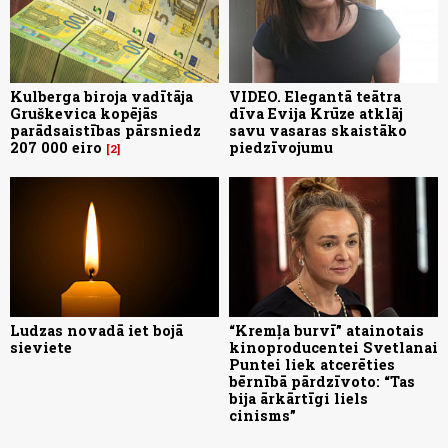
Kulberga biroja vadītāja
VIDEO. Elegantā teātra
Gruškevica kopējās
dīva Evija Krūze atklāj
parādsaistības pārsniedz
savu vasaras skaistāko
207 000 eiro
piedzīvojumu
2
Ludzas novadā iet bojā
“Kremļa burvī” atainotais
sieviete
kinoproducentei Svetlanai
Puntei liek atcerēties
bērnībā pārdzīvoto: “Tas
bija ārkārtīgi liels
cinisms”