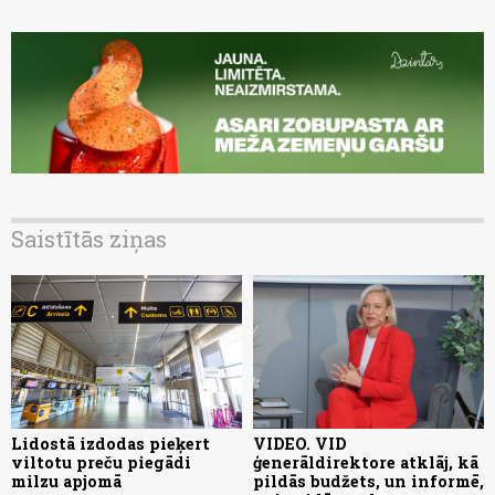
Saistītās ziņas
Lidostā izdodas pieķert
VIDEO. VID
viltotu preču piegādi
ģenerāldirektore atklāj, kā
milzu apjomā
pildās budžets, un informē,