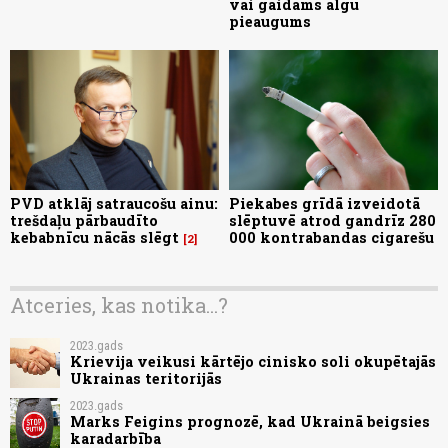
vai gaidāms algu
pieaugums
PVD atklāj satraucošu ainu:
Piekabes grīdā izveidotā
trešdaļu pārbaudīto
slēptuvē atrod gandrīz 280
kebabnīcu nācās slēgt
000 kontrabandas cigarešu
2
Atceries, kas notika...?
2023.gads
Krievija veikusi kārtējo cinisko soli okupētajās
Ukrainas teritorijās
2023.gads
Marks Feigins prognozē, kad Ukrainā beigsies
karadarbība