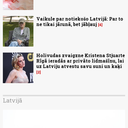
Vaikule par notiekošo Latvijā: Par to
ne tikai jārunā, bet jābļauj
4
Holivudas zvaigzne Kristena Stjuarte
Rīgā ieradās ar privāto lidmašīnu, lai
uz Latviju atvestu savu suni un kaķi
2
Latvijā