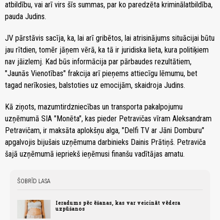
atbildību, vai arī virs šīs summas, par ko paredzēta kriminālatbildība,
pauda Judins.
JV pārstāvis sacīja, ka, lai arī gribētos, lai atrisinājums situācijai būtu
jau rītdien, tomēr jāņem vērā, ka tā ir juridiska lieta, kura politiķiem
nav jāizlemj. Kad būs informācija par pārbaudes rezultātiem,
"Jaunās Vienotības" frakcija arī pieņems attiecīgu lēmumu, bet
tagad nerīkosies, balstoties uz emocijām, skaidroja Judins.
Kā ziņots, mazumtirdzniecības un transporta pakalpojumu
uzņēmumā SIA "Monēta", kas pieder Petravičas vīram Aleksandram
Petravičam, ir maksāta aplokšņu alga, "Delfi TV ar Jāni Domburu"
apgalvojis bijušais uzņēmuma darbinieks Dainis Prātiņš. Petraviča
šajā uzņēmumā iepriekš ieņēmusi finanšu vadītājas amatu.
ŠOBRĪD LASA
Ieradums pēc ēšanas, kas var veicināt vēdera
uzpūšanos