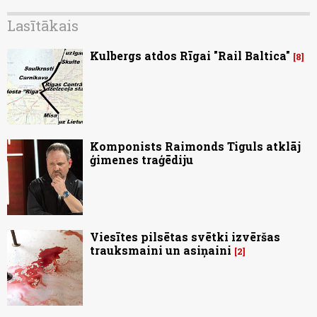
Lasītākais
Kulbergs atdos Rīgai "Rail Baltica"
8
Komponists Raimonds Tiguls atklāj
ģimenes traģēdiju
Viesītes pilsētas svētki izvēršas
trauksmaini un asiņaini
2