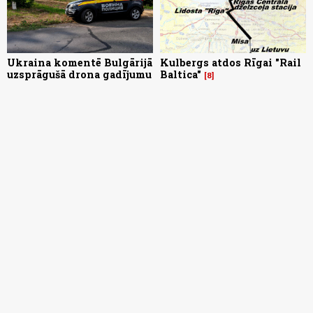
Ukraina komentē Bulgārijā
Kulbergs atdos Rīgai "Rail
uzsprāgušā drona gadījumu
Baltica"
8