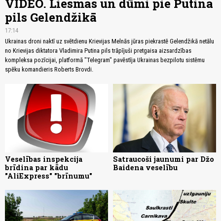
VIDEO. Liesmas un dūmi pie Putina
pils Gelendžikā
17:14
Ukrainas droni naktī uz svētdienu Krievijas Melnās jūras piekrastē Gelendžikā netālu
no Krievijas diktatora Vladimira Putina pils trāpījuši pretgaisa aizsardzības
kompleksa pozīcijai, platformā "Telegram" pavēstīja Ukrainas bezpilotu sistēmu
spēku komandieris Roberts Brovdi.
Veselības inspekcija
Satraucoši jaunumi par Džo
brīdina par kādu
Baidena veselību
"AliExpress" "brīnumu"