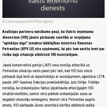
© Lauris Aizupietis/F64 Photo Agency
Koalīcijas partneru vairākums pauž, ka Valsts ieņēmumu
dienestam (VID) jāveic pārbaude saistībā ar iespējamu
"aplokšņu algu" izmaksu labklājības ministres Ramonas
Petravičas (KPV LV) vīra uzņēmumā, lai pēc tam varētu lemt par
rīcību šajā situācijā atbilstoši VID konstatējam.
Jaunā konservatīvā partija (JKP) savu nostāju attiecībā uz
Petravičas situāciju varēs paust pēc tam, kad VID būs veicis
pārbaudi šajā lietā un iepazīstinājis ar secinājumiem, aģentūrai LETA
pauda JKP Saeimas frakcijas priekšsēdētāja Juta Strīķe. Politiķe
norādīja, ka izskanējušos faktus jāpārbauda attiecīgajām VID
struktūrvienībām, ņemot vērā publiski izskanējušās ziņas un
negaidot atsevišķu iesniegumu. Ņemot vērā Petravičas augsto
amatu, VID pārbaude jāveic prioritārā kārtībā atbilstoši spēkā