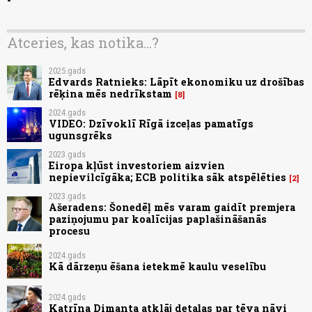
Atceries, kas notika...?
2025.gads
Edvards Ratnieks: Lāpīt ekonomiku uz drošības
rēķina mēs nedrīkstam
8
2024.gads
VIDEO: Dzīvoklī Rīgā izceļas pamatīgs
ugunsgrēks
2023.gads
Eiropa kļūst investoriem aizvien
nepievilcīgāka; ECB politika sāk atspēlēties
2
2023.gads
Ašeradens: Šonedēļ mēs varam gaidīt premjera
paziņojumu par koalīcijas paplašināšanās
procesu
2024.gads
Kā dārzeņu ēšana ietekmē kaulu veselību
2024.gads
Katrīna Dimanta atklāj detaļas par tēva nāvi