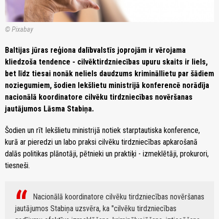
© Pixabay
Baltijas jūras reģiona dalībvalstīs joprojām ir vērojama
kliedzoša tendence - cilvēktirdzniecības upuru skaits ir liels,
bet līdz tiesai nonāk neliels daudzums krimināllietu par šādiem
noziegumiem, šodien Iekšlietu ministrijā konferencē norādīja
nacionālā koordinatore cilvēku tirdzniecības novēršanas
jautājumos Lāsma Stabiņa.
Šodien un rīt Iekšlietu ministrijā notiek starptautiska konference,
kurā ar pieredzi un labo praksi cilvēku tirdzniecības apkarošanā
dalās politikas plānotāji, pētnieki un praktiķi - izmeklētāji, prokurori,
tiesneši.
Nacionālā koordinatore cilvēku tirdzniecības novēršanas
jautājumos Stabiņa uzsvēra, ka "cilvēku tirdzniecības