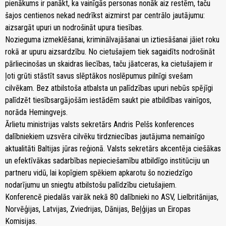
pienākums ir panākt, ka vainīgās personas nonāk aiz restēm, taču
šajos centienos nekad nedrīkst aizmirst par centrālo jautājumu:
aizsargāt upuri un nodrošināt upura tiesības.
Nozieguma izmeklēšanai, kriminālvajāšanai un iztiesāšanai jāiet roku
rokā ar upuru aizsardzību. No cietušajiem tiek sagaidīts nodrošināt
pārliecinošas un skaidras liecības, taču jāatceras, ka cietušajiem ir
ļoti grūti stāstīt savus slēptākos noslēpumus pilnīgi svešam
cilvēkam. Bez atbilstoša atbalsta un palīdzības upuri nebūs spējīgi
palīdzēt tiesībsargājošām iestādēm saukt pie atbildības vainīgos,
norāda Hemingvejs.
Ārlietu ministrijas valsts sekretārs Andris Pelšs konferences
dalībniekiem uzsvēra cilvēku tirdzniecības jautājuma nemainīgo
aktualitāti Baltijas jūras reģionā. Valsts sekretārs akcentēja ciešākas
un efektīvākas sadarbības nepieciešamību atbildīgo institūciju un
partneru vidū, lai kopīgiem spēkiem apkarotu šo noziedzīgo
nodarījumu un sniegtu atbilstošu palīdzību cietušajiem.
Konferencē piedalās vairāk nekā 80 dalībnieki no ASV, Lielbritānijas,
Norvēģijas, Latvijas, Zviedrijas, Dānijas, Beļģijas un Eiropas
Komisijas.