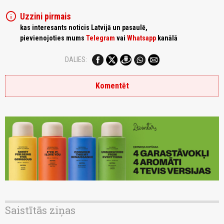
info
Uzzini pirmais
kas interesants noticis Latvijā un pasaulē,
pievienojoties mums
Telegram
vai
Whatsapp
kanālā
DALIES:
Komentēt
Saistītās ziņas