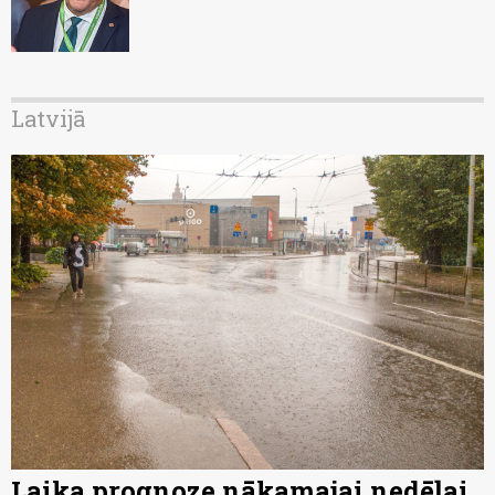
Latvijā
Laika prognoze nākamajai nedēļai