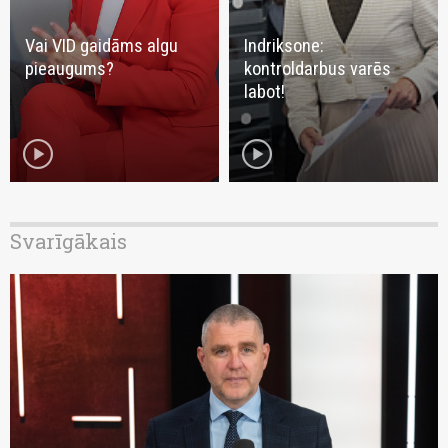
Vai VID gaidāms algu
Indriksone:
pieaugums?
kontroldarbus varēs
labot!
play_circle
play_circle
Svarīgākais