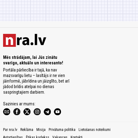
Mēs strādājam, lai Jūs zinātu
svarīgo, aktuālo un interesanto!
Portāla pārliecība ir tajā, ka nav
mazsvarīgu lietu – lasītājs ir ne vien
jāinformē, jābrīdina un jāizglīto, bet arī
jādod brīdis atelpai no dienas
saspringtajiem darbiem.
Sazinies ar mums:
Par nra.lv
Reklāma
Misija
Privātuma politika
Lietošanas noteikumi
Autortiesības
Ētikas kodekss
Vakances
Kontakti