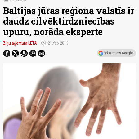
Baltijas jūras reģiona valstīs ir
daudz cilvēktirdzniecības
upuru, norāda eksperte
schedule
Ziņu aģentūra LETA
21.feb 2019
Seko mums Google