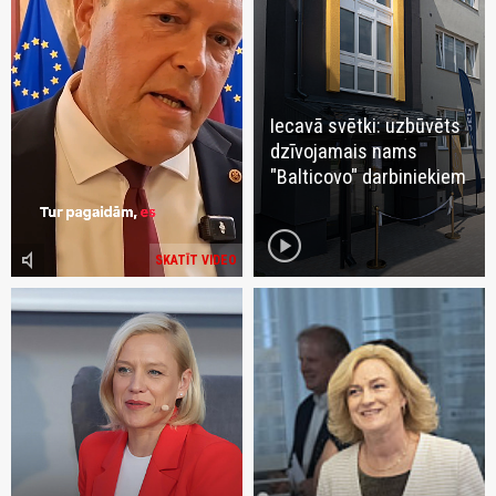
Iecavā svētki: uzbūvēts
dzīvojamais nams
"Balticovo" darbiniekiem
play_circle
volume_mute
SKATĪT VIDEO