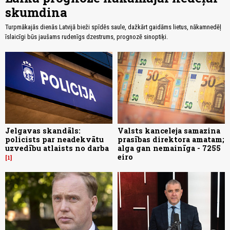
skumdina
Turpmākajās dienās Latvijā bieži spīdēs saule, dažkārt gaidāms lietus, nākamnedēļ
īslaicīgi būs jaušams rudenīgs dzestrums, prognozē sinoptiķi.
Jelgavas skandāls:
Valsts kanceleja samazina
policists par neadekvātu
prasības direktora amatam;
uzvedību atlaists no darba
alga gan nemainīga - 7255
eiro
1