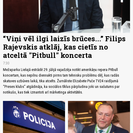
“Viņi vēl ilgi laizīs brūces...” Filips
Rajevskis atklāj, kas cietīs no
atceltā "Pitbull" koncerta
7:30
Mežaparka Lielajā estrādē 29. jūlijā vajadzēja notikt amerikāņu repera Pitbull
koncertam, kas nepilnu diennakti pirms tam tehnisku problēmu dēļ, kas radās
skatuves uzbūves laikā, tika atcelts. Žurnāliste Elizabete Puče TV24 raidījumā
“Preses klubs” atgādināja, ka sociālos tīklus pārpludina joki un sašutums par
notikušo, kas tiek izmantoti arī mārketinga aktivitātēs.