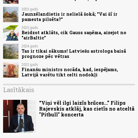
2023.gads
Jaunzēlandietis ir nelielā šokā; "Vai šī ir
pamesta pilsēta?"
2025.gads
Beidzot atklāts, cik Gauss saņēma, aizejot no
"airBaltic"
2024.gads
Tas ir tikai sākums! Latviešu astrologa baisā
prognoze pēc vētras
2023.gads
Finanšu ministrs norāda, kad, iespējams,
Latvijā varētu tikt celti nodokļi
Lasītākais
“Viņi vēl ilgi laizīs brūces...” Filips
Rajevskis atklāj, kas cietīs no atceltā
"Pitbull" koncerta