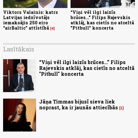
Viktors Valainis: katrs
“Viņi vēl ilgi laizīs
Latvijas iedzīvotājs
brūces...” Filips Rajevskis
iemaksājis 250 eiro
atklāj, kas cietīs no atceltā
“airBaltic” attīstībā
"Pitbull" koncerta
4
Lasītākais
“Viņi vēl ilgi laizīs brūces...” Filips
Rajevskis atklāj, kas cietīs no atceltā
"Pitbull" koncerta
Jāņa Timmas bijusī sieva liek
noprast, ka ir jaunās attiecībās
1