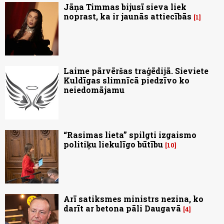
Jāņa Timmas bijusī sieva liek
noprast, ka ir jaunās attiecībās
1
Laime pārvēršas traģēdijā. Sieviete
Kuldīgas slimnīcā piedzīvo ko
neiedomājamu
“Rasimas lieta” spilgti izgaismo
politiķu liekulīgo būtību
10
Arī satiksmes ministrs nezina, ko
darīt ar betona pāli Daugavā
4