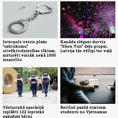
Interpols veicis plašu
Kanāda slēgusi durvis
"uzbrukumu"
“Shen Yun” deju grupai,
cilvēktirdziecības tīklam;
Latvija tās vēlīgi tur vaļā
aizturēti vairāk nekā 1000
iesaistīto
Vēsturiskā operācijā
Berlīnē pazūd simtiem
izglābti 122 iepriekš
studentu no Vjetnamas
pazuduši bērni