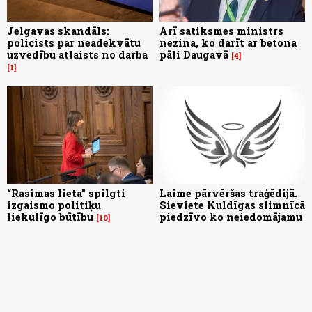
Jelgavas skandāls:
Arī satiksmes ministrs
policists par neadekvātu
nezina, ko darīt ar betona
uzvedību atlaists no darba
pāli Daugavā
4
1
“Rasimas lieta” spilgti
Laime pārvēršas traģēdijā.
izgaismo politiķu
Sieviete Kuldīgas slimnīcā
liekulīgo būtību
piedzīvo ko neiedomājamu
10