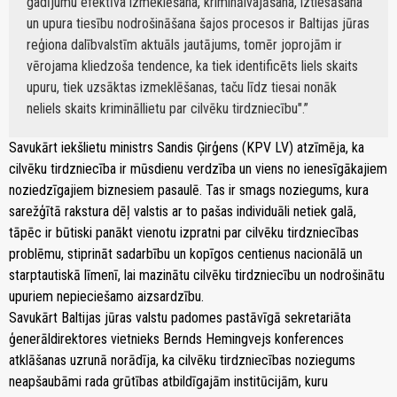
gadījumu efektīva izmeklēšana, kriminālvajāšana, iztiesāšana
un upura tiesību nodrošināšana šajos procesos ir Baltijas jūras
reģiona dalībvalstīm aktuāls jautājums, tomēr joprojām ir
vērojama kliedzoša tendence, ka tiek identificēts liels skaits
upuru, tiek uzsāktas izmeklēšanas, taču līdz tiesai nonāk
neliels skaits krimināllietu par cilvēku tirdzniecību".
Savukārt iekšlietu ministrs Sandis Ģirģens (KPV LV) atzīmēja, ka
cilvēku tirdzniecība ir mūsdienu verdzība un viens no ienesīgākajiem
noziedzīgajiem biznesiem pasaulē. Tas ir smags noziegums, kura
sarežģītā rakstura dēļ valstis ar to pašas individuāli netiek galā,
tāpēc ir būtiski panākt vienotu izpratni par cilvēku tirdzniecības
problēmu, stiprināt sadarbību un kopīgos centienus nacionālā un
starptautiskā līmenī, lai mazinātu cilvēku tirdzniecību un nodrošinātu
upuriem nepieciešamo aizsardzību.
Savukārt Baltijas jūras valstu padomes pastāvīgā sekretariāta
ģenerāldirektores vietnieks Bernds Hemingvejs konferences
atklāšanas uzrunā norādīja, ka cilvēku tirdzniecības noziegums
neapšaubāmi rada grūtības atbildīgajām institūcijām, kuru