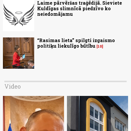
Laime pārvēršas traģēdijā. Sieviete
Kuldīgas slimnīcā piedzīvo ko
neiedomājamu
“Rasimas lieta” spilgti izgaismo
politiķu liekulīgo būtību
10
Video