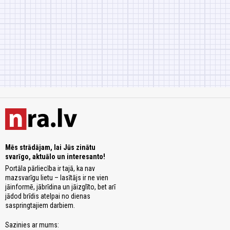
Mēs strādājam, lai Jūs zinātu
svarīgo, aktuālo un interesanto!
Portāla pārliecība ir tajā, ka nav
mazsvarīgu lietu – lasītājs ir ne vien
jāinformē, jābrīdina un jāizglīto, bet arī
jādod brīdis atelpai no dienas
saspringtajiem darbiem.
Sazinies ar mums: