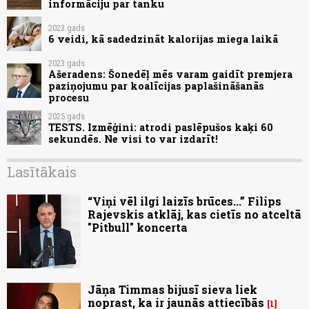
informāciju par tanku
2023.gads
6 veidi, kā sadedzināt kalorijas miega laikā
2023.gads
Ašeradens: Šonedēļ mēs varam gaidīt premjera
paziņojumu par koalīcijas paplašināšanās
procesu
2025.gads
TESTS. Izmēģini: atrodi paslēpušos kaķi 60
sekundēs. Ne visi to var izdarīt!
Lasītākais
“Viņi vēl ilgi laizīs brūces...” Filips
Rajevskis atklāj, kas cietīs no atceltā
"Pitbull" koncerta
Jāņa Timmas bijusī sieva liek
noprast, ka ir jaunās attiecībās
1