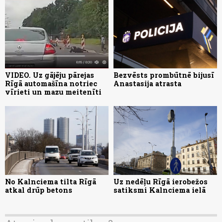
VIDEO. Uz gājēju pārejas
Bezvēsts prombūtnē bijusī
Rīgā automašīna notriec
Anastasija atrasta
vīrieti un mazu meitenīti
No Kalnciema tilta Rīgā
Uz nedēļu Rīgā ierobežos
atkal drūp betons
satiksmi Kalnciema ielā