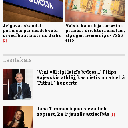
Jelgavas skandāls:
Valsts kanceleja samazina
policists par neadekvātu
prasības direktora amatam;
uzvedību atlaists no darba
alga gan nemainīga - 7255
eiro
1
Lasītākais
“Viņi vēl ilgi laizīs brūces...” Filips
Rajevskis atklāj, kas cietīs no atceltā
"Pitbull" koncerta
Jāņa Timmas bijusī sieva liek
noprast, ka ir jaunās attiecībās
1