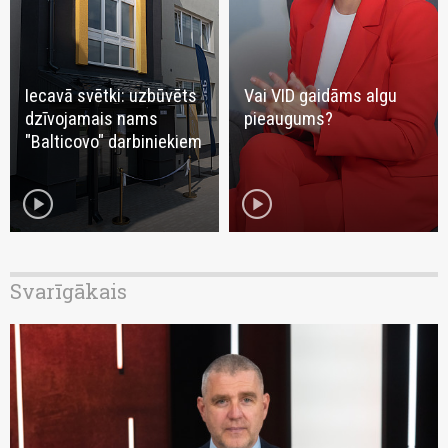
Iecavā svētki: uzbūvēts
Vai VID gaidāms algu
dzīvojamais nams
pieaugums?
"Balticovo" darbiniekiem
play_circle
play_circle
Svarīgākais