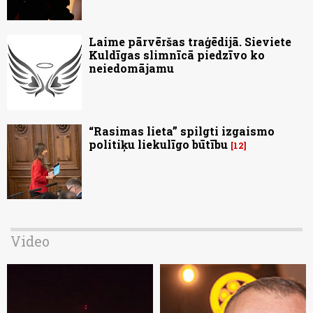
Laime pārvēršas traģēdijā. Sieviete
Kuldīgas slimnīcā piedzīvo ko
neiedomājamu
“Rasimas lieta” spilgti izgaismo
politiķu liekulīgo būtību
12
Video