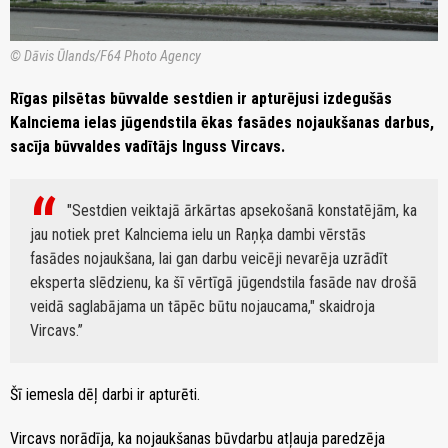
© Dāvis Ūlands/F64 Photo Agency
Rīgas pilsētas būvvalde sestdien ir apturējusi izdegušās
Kalnciema ielas jūgendstila ēkas fasādes nojaukšanas darbus,
sacīja būvvaldes vadītājs Inguss Vircavs.
"Sestdien veiktajā ārkārtas apsekošanā konstatējām, ka
jau notiek pret Kalnciema ielu un Raņķa dambi vērstās
fasādes nojaukšana, lai gan darbu veicēji nevarēja uzrādīt
eksperta slēdzienu, ka šī vērtīgā jūgendstila fasāde nav drošā
veidā saglabājama un tāpēc būtu nojaucama," skaidroja
Vircavs.
Šī iemesla dēļ darbi ir apturēti.
Vircavs norādīja, ka nojaukšanas būvdarbu atļauja paredzēja