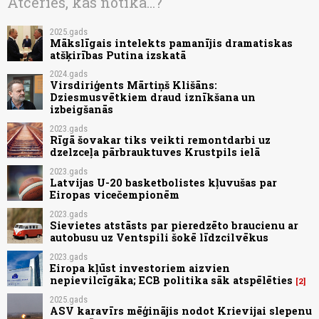
Atceries, kas notika...?
2025.gads
Mākslīgais intelekts pamanījis dramatiskas
atšķirības Putina izskatā
2024.gads
Virsdiriģents Mārtiņš Klišāns:
Dziesmusvētkiem draud iznīkšana un
izbeigšanās
2023.gads
Rīgā šovakar tiks veikti remontdarbi uz
dzelzceļa pārbrauktuves Krustpils ielā
2023.gads
Latvijas U-20 basketbolistes kļuvušas par
Eiropas vicečempionēm
2023.gads
Sievietes atstāsts par pieredzēto braucienu ar
autobusu uz Ventspili šokē līdzcilvēkus
2023.gads
Eiropa kļūst investoriem aizvien
nepievilcīgāka; ECB politika sāk atspēlēties
2
2025.gads
ASV karavīrs mēģinājis nodot Krievijai slepenu