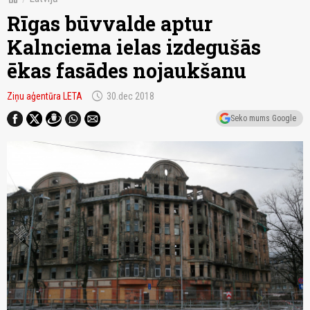
Rīgas būvvalde aptur
Kalnciema ielas izdegušās
ēkas fasādes nojaukšanu
schedule
Ziņu aģentūra LETA
30.dec 2018
Seko mums Google