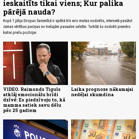
ieskaitīts tikai viens; Kur palika
pārējā nauda?
Kopš 1.jūlija Eiropas Savienībā ir spēkā trīs eiro muitas nodoklis, internetā pasūtot
zemas vērtības paciņas no trešajām pasaules valstīm. Turklāt šo nodokli piemēro
katrai preču pozīcijai.
VIDEO. Raimonds Tiguls
Laika prognoze nākamajai
atklāj emocionālu brīdi
nedēļai skumdina
dzīvē: Es piedzīvoju to, kā
mamma satiek savu dēlu
pēc 25 gadiem