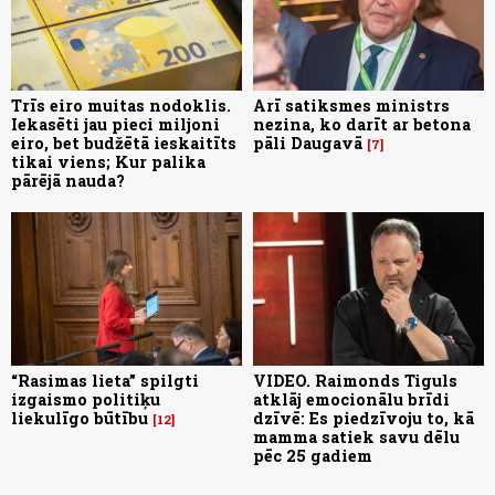
Trīs eiro muitas nodoklis.
Arī satiksmes ministrs
Iekasēti jau pieci miljoni
nezina, ko darīt ar betona
eiro, bet budžētā ieskaitīts
pāli Daugavā
7
tikai viens; Kur palika
pārējā nauda?
“Rasimas lieta” spilgti
VIDEO. Raimonds Tiguls
izgaismo politiķu
atklāj emocionālu brīdi
liekulīgo būtību
dzīvē: Es piedzīvoju to, kā
12
mamma satiek savu dēlu
pēc 25 gadiem