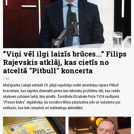
“Viņi vēl ilgi laizīs brūces...” Filips
Rajevskis atklāj, kas cietīs no
atceltā "Pitbull" koncerta
7:30
Mežaparka Lielajā estrādē 29. jūlijā vajadzēja notikt amerikāņu repera Pitbull
koncertam, kas nepilnu diennakti pirms tam tehnisku problēmu dēļ, kas radās
skatuves uzbūves laikā, tika atcelts. Žurnāliste Elizabete Puče TV24 raidījumā
“Preses klubs” atgādināja, ka sociālos tīklus pārpludina joki un sašutums par
notikušo, kas tiek izmantoti arī mārketinga aktivitātēs.