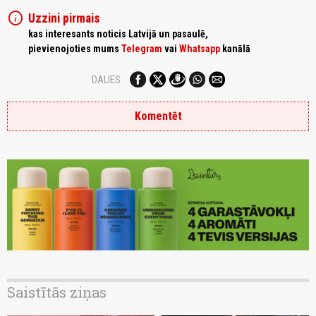
info
Uzzini pirmais
kas interesants noticis Latvijā un pasaulē,
pievienojoties mums
Telegram
vai
Whatsapp
kanālā
DALIES:
Komentēt
Saistītās ziņas