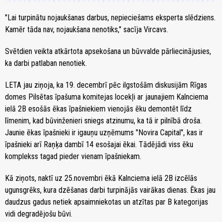
"Lai turpinātu nojaukšanas darbus, nepieciešams eksperta slēdziens.
Kamēr tāda nav, nojaukšana nenotiks," sacīja Vircavs.
Svētdien veikta atkārtota apsekošana un būvvalde pārliecinājusies,
ka darbi patlaban nenotiek.
LETA jau ziņoja, ka 19. decembrī pēc ilgstošām diskusijām Rīgas
domes Pilsētas īpašuma komitejas locekļi ar jaunajiem Kalnciema
ielā 2B esošās ēkas īpašniekiem vienojās ēku demontēt līdz
līmenim, kad būvinženieri sniegs atzinumu, ka tā ir pilnībā droša.
Jaunie ēkas īpašnieki ir igauņu uzņēmums "Novira Capital", kas ir
īpašnieki arī Raņķa dambī 14 esošajai ēkai. Tādējādi viss ēku
komplekss tagad pieder vienam īpašniekam.
Kā ziņots, naktī uz 25.novembri ēkā Kalnciema ielā 2B izcēlās
ugunsgrēks, kura dzēšanas darbi turpinājās vairākas dienas. Ēkas jau
daudzus gadus netiek apsaimniekotas un atzītas par B kategorijas
vidi degradējošu būvi.